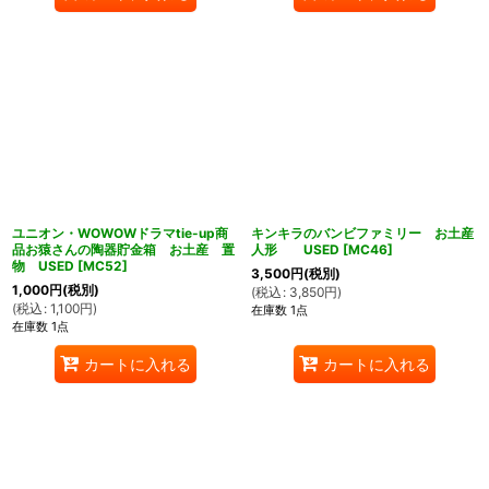
ユニオン・WOWOWドラマtie-up商
キンキラのバンビファミリー お土産
品お猿さんの陶器貯金箱 お土産 置
人形 USED
[
MC46
]
物 USED
[
MC52
]
3,500
円
(税別)
1,000
円
(税別)
(
税込
:
3,850
円
)
(
税込
:
1,100
円
)
在庫数 1点
在庫数 1点
カートに入れる
カートに入れる