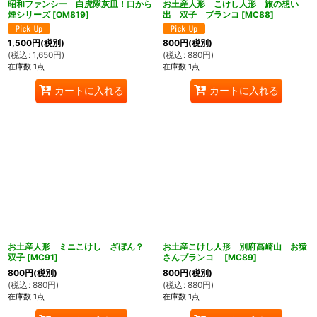
昭和ファンシー 白虎隊灰皿！口から
お土産人形 こけし人形 旅の想い
煙シリーズ
[
OM819
]
出 双子 ブランコ
[
MC88
]
1,500
円
(税別)
800
円
(税別)
(
税込
:
1,650
円
)
(
税込
:
880
円
)
在庫数 1点
在庫数 1点
カートに入れる
カートに入れる
お土産人形 ミニこけし ざぼん？
お土産こけし人形 別府高崎山 お猿
双子
[
MC91
]
さんブランコ
[
MC89
]
800
円
(税別)
800
円
(税別)
(
税込
:
880
円
)
(
税込
:
880
円
)
在庫数 1点
在庫数 1点