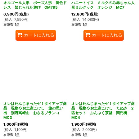
オルゴール人形 ポーズ人形 黄色ド
ハニートイス ミルクのみ赤ちゃん人
レス 禁じられた遊び OM795
形ミルクック オレンジ MC7
6,900
円
(税別)
12,800
円
(税別)
(
税込
:
7,590
円
)
(
税込
:
14,080
円
)
在庫数 1点
在庫数 1点
カートに入れる
カートに入れる
オレは死んじまったゼ！タイアップ商
オレは死んじまったゼ！タイアップ商
品 現物◇お土産こけし 旅の思い
品 現物◇お土産こけし たぬき 2
出 別府高崎山 おさるブランコ
匹セット ぶんぶく茶釜 関門橋
MC3
MC4
1,000
円
(税別)
1,900
円
(税別)
(
税込
:
1,100
円
)
(
税込
:
2,090
円
)
在庫数 1点
在庫数 1点