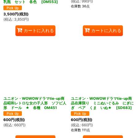
(
税込
:
990
円
)
乳瓶 セット 各色
[
OM553
]
在庫数 36点
3,500
円
(税別)
(
税込
:
3,850
円
)
カートに入れる
カートに入れる
ユニオン・WOWOWドラマtie-up商
ユニオン・WOWOWドラマtie-up商
品昭和レトロな女の子人形 ソフビ人
品在庫限り ミニぬいぐるみ にぎに
形 ドール ★ 各種 OM451
ぎ ペア くま いぬ★
[
SD683
]
600
円
(税別)
600
円
(税別)
(
税込
:
660
円
)
(
税込
:
660
円
)
在庫数 111点