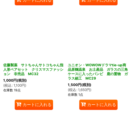
佐藤製薬 サトちゃんサトコちゃん指
ユニオン・WOWOWドラマtie-up商
人形ペアセット クリスマスファッシ
品原鶴温泉 お土産品 ガラスの三角
ョン 非売品 MC32
ケースに入ったバンビ 鹿の置物 ガ
ラス細工 MC29
1,000
円
(税別)
1,500
円
(税別)
(
税込
:
1,100
円
)
(
税込
:
1,650
円
)
在庫数 19点
在庫数 1点
カートに入れる
カートに入れる