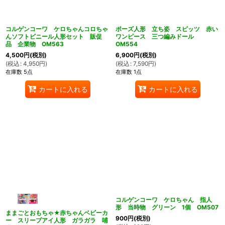
コルゲンコーワ ケロちゃんコロちゃ
ポーズ人形 立ち姿 スピッツ 赤い
んソフトビニール人形セット 販促
ワンピース 三つ編みドール
品 企業物 OM563
OM554
4,500
円
(税別)
6,900
円
(税別)
(
税込
:
4,950
円
)
(
税込
:
7,590
円
)
在庫数 5点
在庫数 1点
カートに入れる
カートに入れる
コルゲンコーワ ケロちゃん 指人
形 当時物 グリーン 1個 OM507
ままごとおもちゃ★赤ちゃんベビーカ
900
円
(税別)
ー スリープアイ人形 ガラガラ 哺