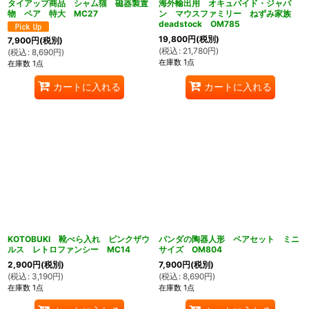
タイアップ商品 シャム猫 磁器製置
海外輸出用 オキュパイド・ジャパ
物 ペア 特大 MC27
ン マウスファミリー ねずみ家族
deadstock OM785
19,800
円
(税別)
7,900
円
(税別)
(
税込
:
21,780
円
)
(
税込
:
8,690
円
)
在庫数 1点
在庫数 1点
カートに入れる
カートに入れる
KOTOBUKI 靴べら入れ ピンクザウ
パンダの陶器人形 ペアセット ミニ
ルス レトロファンシー MC14
サイズ OM804
2,900
円
(税別)
7,900
円
(税別)
(
税込
:
3,190
円
)
(
税込
:
8,690
円
)
在庫数 1点
在庫数 1点