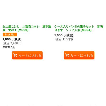
お土産こけし 大理石コケシ 湯本温
ケース入りパンダの親子セット 音鳴
泉 女の子
[
MC99
]
ります ソフビ人形
[
MC94
]
1,000
円
(税別)
(
税込
:
1,100
円
)
1,800
円
(税別)
(
税込
:
1,980
円
)
在庫数 1点
カートに入れる
カートに入れる