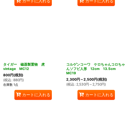
カートに入れる
カートに入れる
タイガー 磁器製置物 虎
コルゲンコーワ ケロちゃんコロちゃ
vintage MC12
んソフビ人形 12cm 13.5cm
MC19
800
円
(税別)
2,300
円
～2,500
円
(税別)
(
税込
:
880
円
)
(
税込
:
2,530
円
～2,750
円
)
在庫数 1点
カートに入れる
カートに入れる