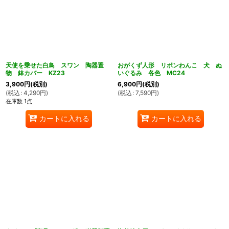
天使を乗せた白鳥 スワン 陶器置
おがくず人形 リボンわんこ 犬 ぬ
物 鉢カバー KZ23
いぐるみ 各色 MC24
3,900
円
(税別)
6,900
円
(税別)
(
税込
:
4,290
円
)
(
税込
:
7,590
円
)
在庫数 1点
カートに入れる
カートに入れる