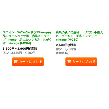
ユニオン・WOWOWドラマtie-up商
白鳥の親子の置物 スワン小物入
品ドリームペッツ風 赤黒ストライ
れ ゴールド 昭和インテリア
プ horse 馬のぬいぐるみ おがく
vintage
[
MC80
]
ず vintage
[
MC84
]
2,500
円
(税別)
3,500
円
～3,900
円
(税別)
(
税込
:
2,750
円
)
(
税込
:
3,850
円
～4,290
円
)
在庫数 1点
カートに入れる
カートに入れる