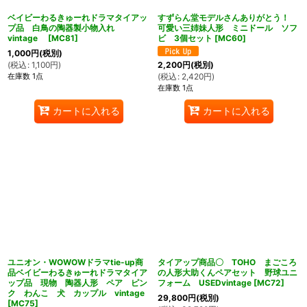
ベイビーわるきゅーれドラマタイアッ
すずらん堂モデルさんありがとう！
プ品 白鳥の陶器製小物入れ
可愛い三姉妹人形 ミニドール ソフ
vintage
[
MC81
]
ビ 3個セット
[
MC60
]
1,000
円
(税別)
(
税込
:
1,100
円
)
2,200
円
(税別)
在庫数 1点
(
税込
:
2,420
円
)
在庫数 1点
カートに入れる
カートに入れる
ユニオン・WOWOWドラマtie-up商
タイアップ商品〇 TOHO まごころ
品ベイビーわるきゅーれドラマタイア
の人形大助くんペアセット 野球ユニ
ップ品 現物 陶器人形 ペア ピン
フォーム USEDvintage
[
MC72
]
ク わんこ 犬 カップル vintage
29,800
円
(税別)
[
MC75
]