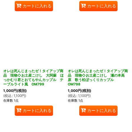
カートに入れる
カートに入れる
オレは死んじまったゼ！タイアップ商
オレは死んじまったゼ！タイアップ商
品 現物◇お土産こけし 大阿蘇 ほ
品 現物◇お土産こけし 瀬の本高
っかむり君とおてもやんカップル テ
原 歌う松ぼっくりカップル
ーブルライト風 OM799
OM798
1,000
円
(税別)
1,000
円
(税別)
(
税込
:
1,100
円
)
(
税込
:
1,100
円
)
在庫数 1点
在庫数 1点
カートに入れる
カートに入れる