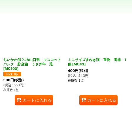
在庫あり
並び順
:
絞り込む
ちいかわ似？JA山口県 マスコット
ミニサイズまねき猫 置物 陶器 1
バンク 貯金箱 うさぎ年 兎
個
[
MC43
]
[
MC100
]
400
円
(税別)
(
税込
:
440
円
)
500
円
(税別)
在庫数 3点
(
税込
:
550
円
)
在庫数 1点
カートに入れる
カートに入れる