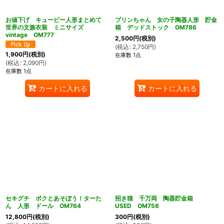
お値下げ キューピー人形まとめて
プリンちゃん 女の子陶器人形 貯金
世界の文族衣装 ミニサイズ
箱 デッドストック OM786
vintage OM777
2,500
円
(税別)
(
税込
:
2,750
円
)
1,900
円
(税別)
在庫数 1点
(
税込
:
2,090
円
)
在庫数 1点
カートに入れる
カートに入れる
セキグチ ボクとあそぼう！ターた
招き猫 千万両 陶器貯金箱
ん 人形 ドール OM764
USED OM756
12,800
円
(税別)
300
円
(税別)