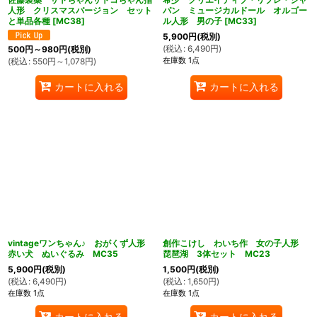
人形 クリスマスバージョン セット
パン ミュージカルドール オルゴー
と単品各種
[
MC38
]
ル人形 男の子
[
MC33
]
5,900
円
(税別)
(
税込
:
6,490
円
)
500
円
～980
円
(税別)
在庫数 1点
(
税込
:
550
円
～1,078
円
)
カートに入れる
カートに入れる
vintageワンちゃん♪ おがくず人形
創作こけし わいち作 女の子人形
赤い犬 ぬいぐるみ MC35
琵琶湖 3体セット MC23
5,900
円
(税別)
1,500
円
(税別)
(
税込
:
6,490
円
)
(
税込
:
1,650
円
)
在庫数 1点
在庫数 1点
カートに入れる
カートに入れる