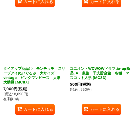
カートに入れる
カートに入れる
タイアップ商品〇 モンチッチ スリ
ユニオン・WOWOWドラマtie-up商
ープアイぬいぐるみ 大サイズ
品JA 農協 干支貯金箱 各種 マ
vintage ピンクワンピース 人形
スコット人形
[
MC83
]
大助風
[
MC87
]
500
円
(税別)
7,900
円
(税別)
(
税込
:
550
円
)
(
税込
:
8,690
円
)
在庫数 1点
カートに入れる
カートに入れる