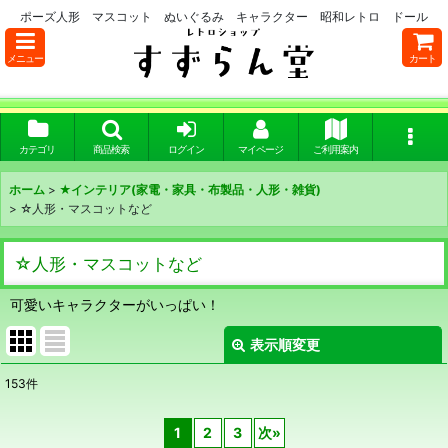
ポーズ人形 マスコット ぬいぐるみ キャラクター 昭和レトロ ドール
メニュー
カート
カテゴリ
商品検索
ログイン
マイページ
ご利用案内
ホーム
>
★インテリア(家電・家具・布製品・人形・雑貨)
>
☆人形・マスコットなど
☆人形・マスコットなど
可愛いキャラクターがいっぱい！
表示順変更
閉じる
153
件
表示数
:
1
2
3
次
»