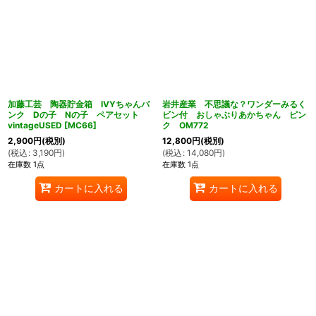
加藤工芸 陶器貯金箱 IVYちゃんバ
岩井産業 不思議な？ワンダーみるく
ンク Dの子 Nの子 ペアセット
ビン付 おしゃぶりあかちゃん ピン
vintageUSED
[
MC66
]
ク OM772
2,900
円
(税別)
12,800
円
(税別)
(
税込
:
3,190
円
)
(
税込
:
14,080
円
)
在庫数 1点
在庫数 1点
カートに入れる
カートに入れる