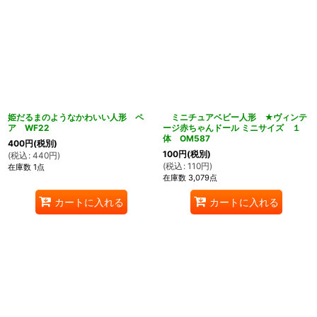
姫だるまのようなかわいい人形 ペ
ミニチュアベビー人形 ★ヴィンテ
ア WF22
ージ赤ちゃんドール ミニサイズ １
体 OM587
400
円
(税別)
ん堂
100
円
(税別)
(
税込
:
440
円
)
(
税込
:
110
円
)
在庫数 1点
在庫数 3,079点
カートに入れる
カートに入れる