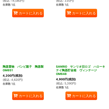
(
税込
:
14,080
円
)
(
税込
:
330
円
)
在庫数 1点
在庫数 1点
カートに入れる
カートに入れる
陶器置物 バンビ親子 陶器製
SANRIO サンリオ旧ロゴ ハローキ
OM651
テイ陶器貯金箱 ヴィンテージ
OM648
4,200
円
(税別)
4,900
円
(税別)
(
税込
:
4,620
円
)
(
税込
:
5,390
円
)
在庫数 1点
在庫数 1点
カートに入れる
カートに入れる