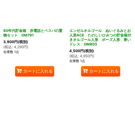
80年代貯金箱 赤電話とベスパの置
エンゼルオルゴール ぬいぐるみとお
物セット OM791
人形ACE たのしいひみつの貯金箱付
きオルゴール人形 ポーズ人形 青い
3,900
円
(税別)
ドレス OM803
(
税込
:
4,290
円
)
4,500
円
(税別)
在庫数 1点
(
税込
:
4,950
円
)
在庫数 1点
カートに入れる
カートに入れる