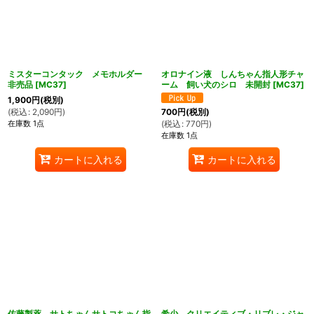
ミスターコンタック メモホルダー
オロナイン液 しんちゃん指人形チャ
非売品
[
MC37
]
ーム 飼い犬のシロ 未開封
[
MC37
]
1,900
円
(税別)
(
税込
:
2,090
円
)
700
円
(税別)
在庫数 1点
(
税込
:
770
円
)
在庫数 1点
カートに入れる
カートに入れる
佐藤製薬 サトちゃんサトコちゃん指
希少 クリエイティブ・リブレ・ジャ