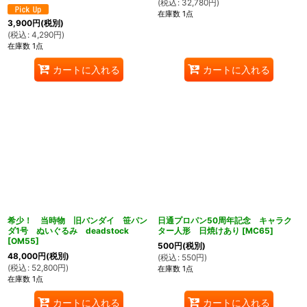
(
税込
:
32,780
円
)
在庫数 1点
3,900
円
(税別)
(
税込
:
4,290
円
)
在庫数 1点
カートに入れる
カートに入れる
希少！ 当時物 旧バンダイ 笹パン
日通プロパン50周年記念 キャラク
ダ1号 ぬいぐるみ deadstock
ター人形 日焼けあり
[
MC65
]
[
OM55
]
500
円
(税別)
48,000
円
(税別)
(
税込
:
550
円
)
(
税込
:
52,800
円
)
在庫数 1点
在庫数 1点
カートに入れる
カートに入れる