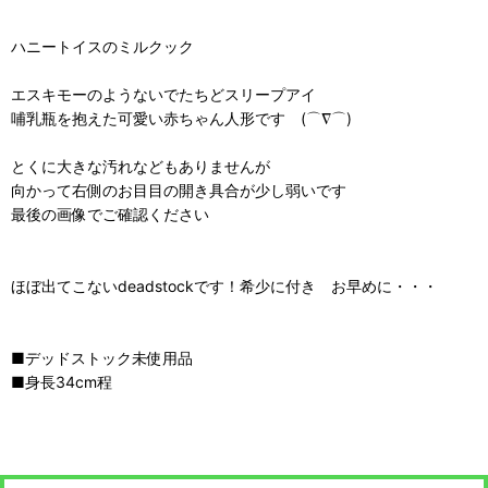
ハニートイスのミルクック
エスキモーのようないでたちどスリープアイ
哺乳瓶を抱えた可愛い赤ちゃん人形です (⌒∇⌒)
とくに大きな汚れなどもありませんが
向かって右側のお目目の開き具合が少し弱いです
最後の画像でご確認ください
ほぼ出てこないdeadstockです！希少に付き お早めに・・・
■デッドストック未使用品
■身長34cm程