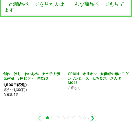
この商品ページを見た人は、こんな商品ページも見て
ます
創作こけし わいち作 女の子人形
ORION オリオン 女優帽の赤いモダ
琵琶湖 3体セット MC23
ンワンピース 立ち姿ポーズ人形
MC15
1,500
円
(税別)
在庫なし
(
税込
:
1,650
円
)
在庫数 1点