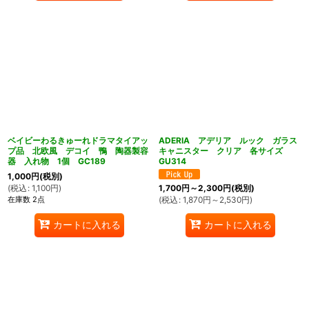
ベイビーわるきゅーれドラマタイアッ
ADERIA アデリア ルック ガラス
プ品 北欧風 デコイ 鴨 陶器製容
キャニスター クリア 各サイズ
器 入れ物 1個 GC189
GU314
1,000
円
(税別)
(
税込
:
1,100
円
)
1,700
円
～2,300
円
(税別)
在庫数 2点
(
税込
:
1,870
円
～2,530
円
)
カートに入れる
カートに入れる