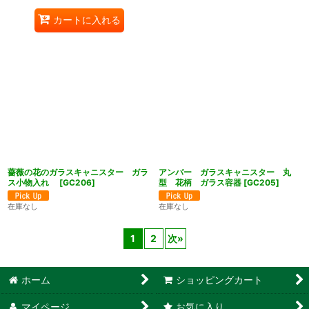
カートに入れる
薔薇の花のガラスキャニスター ガラ
アンバー ガラスキャニスター 丸
ス小物入れ
[
GC206
]
型 花柄 ガラス容器
[
GC205
]
在庫なし
在庫なし
1
2
次
»
ホーム
ショッピングカート
マイページ
お気に入り