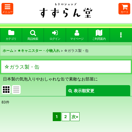
メニュー
カート
カテゴリ
商品検索
ログイン
マイページ
ご利用案内
ホーム
>
★キャニスター・小物入れ
>
☆ガラス製・缶
☆ガラス製・缶
日本製の気泡入りやおしゃれな缶で素敵なお部屋に
表示順変更
閉じる
83
件
表示数
:
1
2
次
»
在庫あり