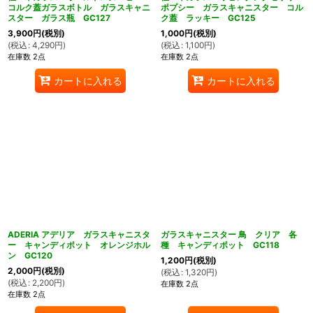
コルク蓋ガラスボトル ガラスキャニ
ポプシー ガラスキャニスター コル
スター ガラス瓶 GC127
ク蓋 ラッキー GC125
3,900
円
(税別)
1,000
円
(税別)
(
税込
:
4,290
円
)
(
税込
:
1,100
円
)
在庫数 2点
在庫数 2点
カートに入れる
カートに入れる
ADERIA アデリア ガラスキャニスタ
ガラスキャニスター 鳥 クリア 各
ー キャンディポット オレンジホル
種 キャンディポット GC118
ン GC120
1,200
円
(税別)
2,000
円
(税別)
(
税込
:
1,320
円
)
(
税込
:
2,200
円
)
在庫数 2点
在庫数 2点