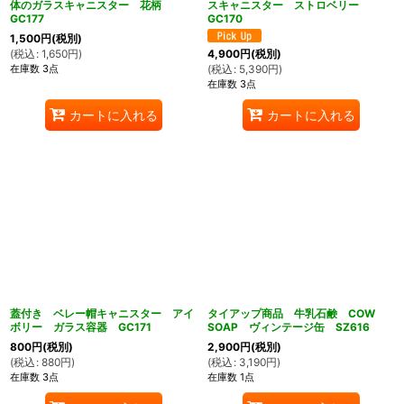
体のガラスキャニスター 花柄
スキャニスター ストロベリー
GC177
GC170
1,500
円
(税別)
(
税込
:
1,650
円
)
4,900
円
(税別)
在庫数 3点
(
税込
:
5,390
円
)
在庫数 3点
カートに入れる
カートに入れる
蓋付き ベレー帽キャニスター アイ
タイアップ商品 牛乳石鹸 COW
ボリー ガラス容器 GC171
SOAP ヴィンテージ缶 SZ616
800
円
(税別)
2,900
円
(税別)
(
税込
:
880
円
)
(
税込
:
3,190
円
)
在庫数 3点
在庫数 1点