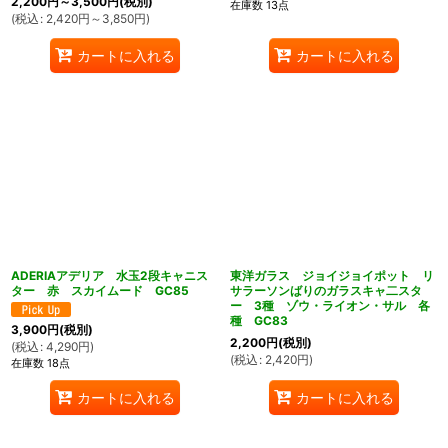
2,200
円
～3,500
円
(税別)
在庫数 13点
(
税込
:
2,420
円
～3,850
円
)
カートに入れる
カートに入れる
ADERIAアデリア 水玉2段キャニス
東洋ガラス ジョイジョイポット リ
ター 赤 スカイムード GC85
サラーソンばりのガラスキャ二スタ
ー 3種 ゾウ・ライオン・サル 各
種 GC83
3,900
円
(税別)
2,200
円
(税別)
(
税込
:
4,290
円
)
(
税込
:
2,420
円
)
在庫数 18点
カートに入れる
カートに入れる