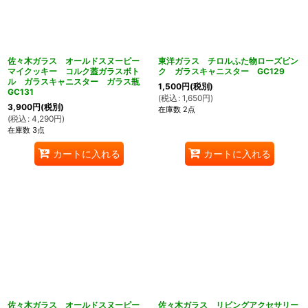
佐々木ガラス オールドスヌーピー
東洋ガラス チロルふた物ローズピン
マイクッキー コルク蓋ガラスボト
ク ガラスキャニスター GC129
ル ガラスキャニスター ガラス瓶
1,500
円
(税別)
GC131
(
税込
:
1,650
円
)
3,900
円
(税別)
在庫数 2点
(
税込
:
4,290
円
)
在庫数 3点
カートに入れる
カートに入れる
佐々木ガラス オールドスヌーピー
佐々木ガラス リビングアクセサリー