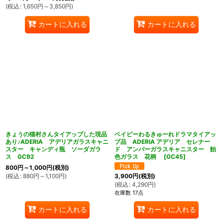
(
税込
:
1,650
円
～3,850
円
)
カートに入れる
カートに入れる
きょうの猫村さんタイアップした現品
ベイビーわるきゅーれドラマタイアッ
あり♪ADERIA アデリアガラスキャニ
プ品 ADERIA アデリア セレナー
スター キャンディ瓶 ソーダガラ
ド アンバーガラスキャニスター 飴
ス GC92
色ガラス 花柄
[
GC45
]
800
円
～1,000
円
(税別)
(
税込
:
880
円
～1,100
円
)
3,900
円
(税別)
(
税込
:
4,290
円
)
在庫数 17点
カートに入れる
カートに入れる