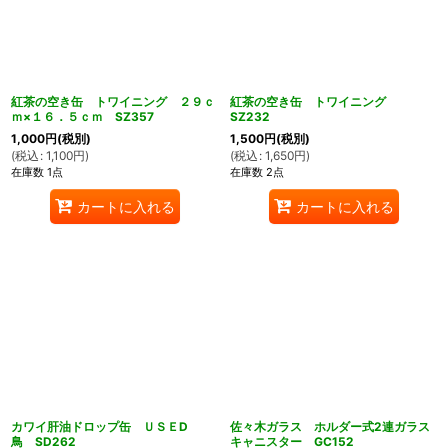
紅茶の空き缶 トワイニング ２９ｃ
紅茶の空き缶 トワイニング
ｍ×１６．５ｃｍ SZ357
SZ232
1,000
円
(税別)
1,500
円
(税別)
(
税込
:
1,100
円
)
(
税込
:
1,650
円
)
在庫数 1点
在庫数 2点
カートに入れる
カートに入れる
カワイ肝油ドロップ缶 ＵＳＥD
佐々木ガラス ホルダー式2連ガラス
鳥 SD262
キャニスター GC152