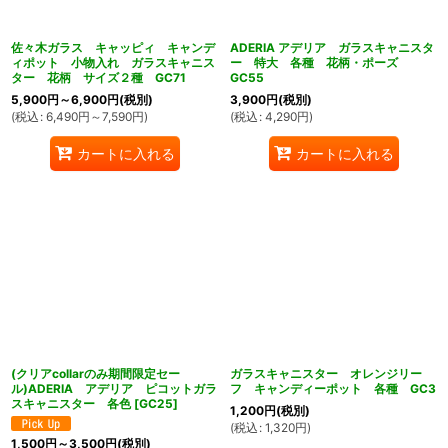
佐々木ガラス キャッピィ キャンデ
ADERIA アデリア ガラスキャニスタ
ィポット 小物入れ ガラスキャニス
ー 特大 各種 花柄・ポーズ
ター 花柄 サイズ２種 GC71
GC55
5,900
円
～6,900
円
(税別)
3,900
円
(税別)
(
税込
:
6,490
円
～7,590
円
)
(
税込
:
4,290
円
)
カートに入れる
カートに入れる
(クリアcollarのみ期間限定セー
ガラスキャニスター オレンジリー
ル)ADERIA アデリア ピコットガラ
フ キャンディーポット 各種 GC3
スキャニスター 各色
[
GC25
]
1,200
円
(税別)
(
税込
:
1,320
円
)
1,500
円
～3,500
円
(税別)