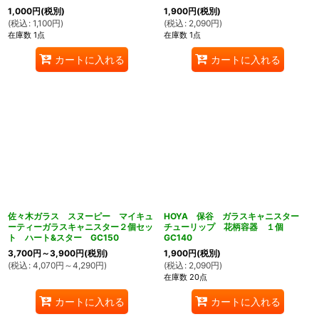
1,000
円
(税別)
1,900
円
(税別)
(
税込
:
1,100
円
)
(
税込
:
2,090
円
)
在庫数 1点
在庫数 1点
カートに入れる
カートに入れる
佐々木ガラス スヌーピー マイキュ
HOYA 保谷 ガラスキャニスター
ーティーガラスキャニスター２個セッ
チューリップ 花柄容器 １個
ト ハート&スター GC150
GC140
3,700
円
～3,900
円
(税別)
1,900
円
(税別)
(
税込
:
4,070
円
～4,290
円
)
(
税込
:
2,090
円
)
在庫数 20点
カートに入れる
カートに入れる