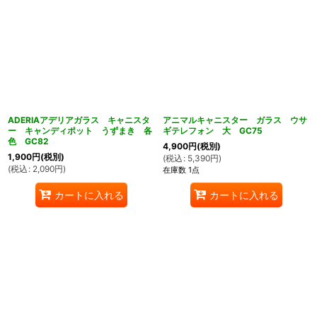
ADERIAアデリアガラス キャニスタ
アニマルキャニスター ガラス ウサ
ー キャンディポット うずまき 各
ギテレフォン 大 GC75
色 GC82
4,900
円
(税別)
1,900
円
(税別)
(
税込
:
5,390
円
)
(
税込
:
2,090
円
)
在庫数 1点
カートに入れる
カートに入れる