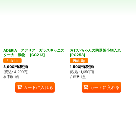
並び順
:
絞り込む
ADERIA アデリア ガラスキャニス
おじいちゃんの陶器製小物入れ
ター大 動物
[
GC213
]
[
PC258
]
3,900
円
(税別)
1,500
円
(税別)
(
税込
:
4,290
円
)
(
税込
:
1,650
円
)
在庫数 1点
在庫数 1点
カートに入れる
カートに入れる