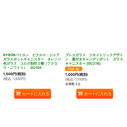
BYRONバイロン ピクルス・ジャア
プレスガラス ジオメトリックデザイ
ガラスポットキャニスター オレンジ
ン 蓋付きキャンディポット ガラス
色ガラス コルク刻印２種（フクロ
キャニスター
[
GC216
]
ウ・ニワトリ） GC105
1,500
円
(税別)
1,000
円
(税別)
(
税込
:
1,650
円
)
(
税込
:
1,100
円
)
在庫数 2点
カートに入れる
カートに入れる