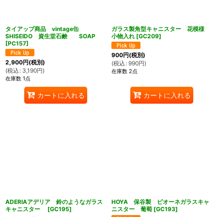
タイアップ商品 vintage缶
ガラス製角型キャニスター 花模様
SHISEIDO 資生堂石鹸 SOAP
小物入れ
[
GC209
]
[
PC157
]
900
円
(税別)
2,900
円
(税別)
(
税込
:
990
円
)
(
税込
:
3,190
円
)
在庫数 2点
在庫数 1点
カートに入れる
カートに入れる
ADERIAアデリア 鈴のようなガラス
HOYA 保谷製 ピオーネガラスキャ
キャニスター
[
GC195
]
ニスター 葡萄
[
GC193
]