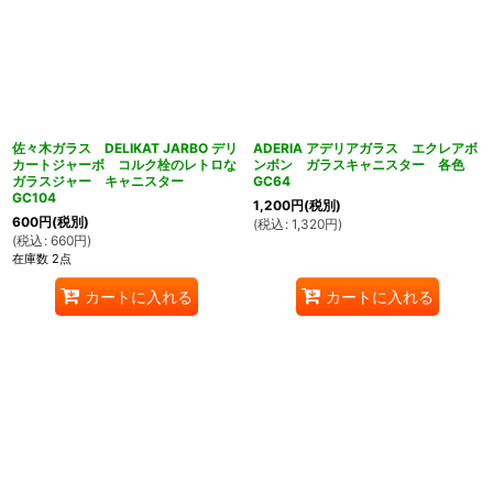
佐々木ガラス DELIKAT JARBO デリ
ADERIA アデリアガラス エクレアボ
カートジャーボ コルク栓のレトロな
ンボン ガラスキャニスター 各色
ガラスジャー キャニスター
GC64
GC104
1,200
円
(税別)
600
円
(税別)
(
税込
:
1,320
円
)
(
税込
:
660
円
)
在庫数 2点
カートに入れる
カートに入れる