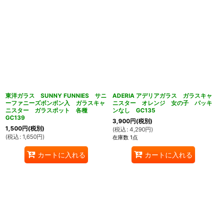
東洋ガラス SUNNY FUNNIES サニ
ADERIA アデリアガラス ガラスキャ
ーファニーズボンボン入 ガラスキャ
ニスター オレンジ 女の子 パッキ
ニスター ガラスポット 各種
ンなし GC135
GC139
3,900
円
(税別)
1,500
円
(税別)
(
税込
:
4,290
円
)
(
税込
:
1,650
円
)
在庫数 1点
カートに入れる
カートに入れる