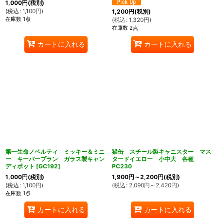
1,000
円
(税別)
(
税込
:
1,100
円
)
1,200
円
(税別)
在庫数 1点
(
税込
:
1,320
円
)
在庫数 2点
カートに入れる
カートに入れる
第一生命ノベルティ ミッキー＆ミニ
猫缶 スチール製キャニスター マス
ー キーパープラン ガラス製キャン
タードイエロー 小中大 各種
ディポット
[
GC192
]
PC230
1,000
円
(税別)
1,900
円
～2,200
円
(税別)
(
税込
:
1,100
円
)
(
税込
:
2,090
円
～2,420
円
)
在庫数 1点
カートに入れる
カートに入れる