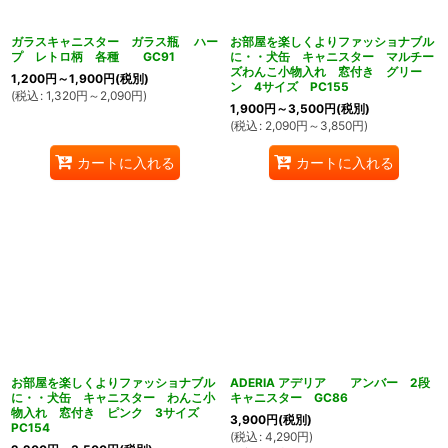
ガラスキャニスター ガラス瓶 ハー
お部屋を楽しくよりファッショナブル
プ レトロ柄 各種 GC91
に・・犬缶 キャニスター マルチー
ズわんこ小物入れ 窓付き グリー
1,200
円
～1,900
円
(税別)
ン 4サイズ PC155
(
税込
:
1,320
円
～2,090
円
)
1,900
円
～3,500
円
(税別)
(
税込
:
2,090
円
～3,850
円
)
カートに入れる
カートに入れる
お部屋を楽しくよりファッショナブル
ADERIA アデリア アンバー 2段
に・・犬缶 キャニスター わんこ小
キャニスター GC86
物入れ 窓付き ピンク 3サイズ
3,900
円
(税別)
PC154
(
税込
:
4,290
円
)