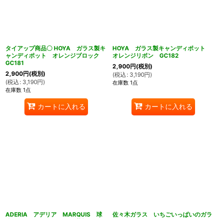
タイアップ商品〇 HOYA ガラス製キ
HOYA ガラス製キャンディポット
ャンディポット オレンジブロック
オレンジリボン GC182
GC181
2,900
円
(税別)
2,900
円
(税別)
(
税込
:
3,190
円
)
(
税込
:
3,190
円
)
在庫数 1点
在庫数 1点
カートに入れる
カートに入れる
ADERIA アデリア MARQUIS 球
佐々木ガラス いちごいっぱいのガラ