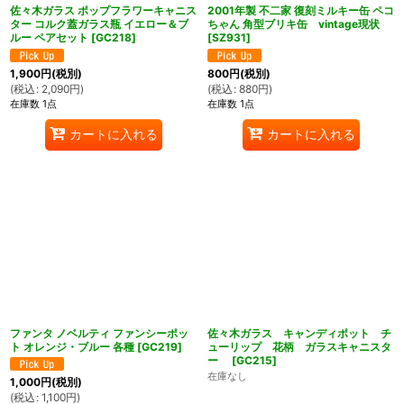
佐々木ガラス ポップフラワーキャニス
2001年製 不二家 復刻ミルキー缶 ペコ
ター コルク蓋ガラス瓶 イエロー＆ブ
ちゃん 角型ブリキ缶 vintage現状
ルー ペアセット
[
GC218
]
[
SZ931
]
1,900
円
(税別)
800
円
(税別)
(
税込
:
2,090
円
)
(
税込
:
880
円
)
在庫数 1点
在庫数 1点
カートに入れる
カートに入れる
ファンタ ノベルティ ファンシーポッ
佐々木ガラス キャンディポット チ
ト オレンジ・ブルー 各種
[
GC219
]
ューリップ 花柄 ガラスキャニスタ
ー
[
GC215
]
在庫なし
1,000
円
(税別)
(
税込
:
1,100
円
)