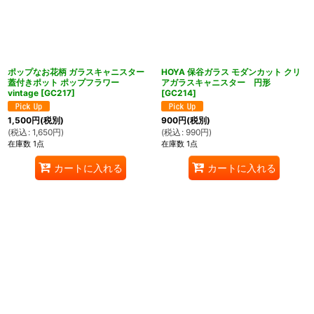
ポップなお花柄 ガラスキャニスター
HOYA 保谷ガラス モダンカット クリ
蓋付きポット ポップフラワー
アガラスキャニスター 円形
vintage
[
GC217
]
[
GC214
]
1,500
円
(税別)
900
円
(税別)
(
税込
:
1,650
円
)
(
税込
:
990
円
)
在庫数 1点
在庫数 1点
ん堂
カートに入れる
カートに入れる