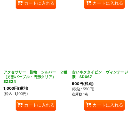
カートに入れる
カートに入れる
アクセサリー 指輪 シルバー ２種
古いネクタイピン ヴィンテージ
（方形パープル・円形クリア）
紫 SD667
SZ324
500
円
(税別)
1,000
円
(税別)
(
税込
:
550
円
)
(
税込
:
1,100
円
)
在庫数 1点
カートに入れる
カートに入れる