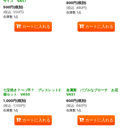
サイズ VA57
800
円
(税別)
500
円
(税別)
(
税込
:
880
円
)
(
税込
:
550
円
)
在庫数 1点
在庫数 1点
カートに入れる
カートに入れる
七宝焼き？べっ甲？ ブレスレット2
金属製 バブルなブローチ お花
個セット VA50
VA51
1,000
円
(税別)
600
円
(税別)
(
税込
:
1,100
円
)
(
税込
:
660
円
)
在庫数 1点
在庫数 1点
カートに入れる
カートに入れる