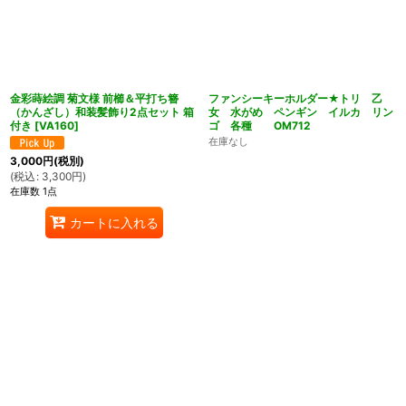
金彩蒔絵調 菊文様 前櫛＆平打ち簪
ファンシーキーホルダー★トリ 乙
（かんざし）和装髪飾り2点セット 箱
女 水がめ ペンギン イルカ リン
付き
[
VA160
]
ゴ 各種 OM712
在庫なし
3,000
円
(税別)
(
税込
:
3,300
円
)
在庫数 1点
カートに入れる