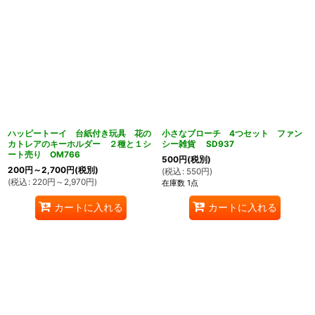
ハッピートーイ 台紙付き玩具 花の
小さなブローチ 4つセット ファン
カトレアのキーホルダー ２種と１シ
シー雑貨 SD937
ート売り OM766
500
円
(税別)
200
円
～2,700
円
(税別)
(
税込
:
550
円
)
(
税込
:
220
円
～2,970
円
)
在庫数 1点
カートに入れる
カートに入れる