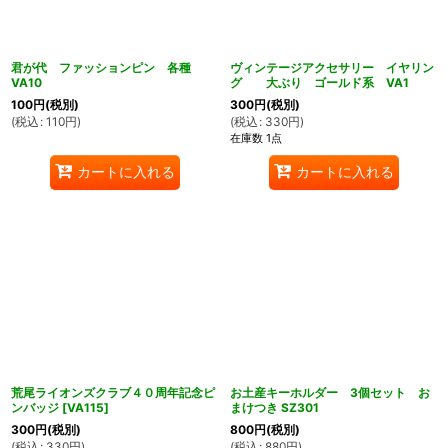
君が代 ファッションピン 各種
ヴィンテージアクセサリー イヤリン
VA10
グ 大ぶり ゴールド系 VA1
100
円
(税別)
300
円
(税別)
(
税込
:
110
円
)
(
税込
:
330
円
)
在庫数 1点
カートに入れる
カートに入れる
荒尾ライオンズクラブ４０周年記念ピ
お土産キーホルダー 3個セット お
ンバッジ
[
VA115
]
まけつき SZ301
300
円
(税別)
800
円
(税別)
(
税込
:
330
円
)
(
税込
:
880
円
)