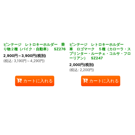
ビンテージ レトロキーホルダー 乗
ビンテージ レトロキーホルダー
り物２種（バイク・自動車） SZ276
車 ロゴマーク ５種（カローラ・ス
プリンター・ルーチェ・コルサ・フロ
2,900
円
～3,900
円
(税別)
ーリアン） SZ247
(
税込
:
3,190
円
～4,290
円
)
2,000
円
(税別)
(
税込
:
2,200
円
)
カートに入れる
カートに入れる