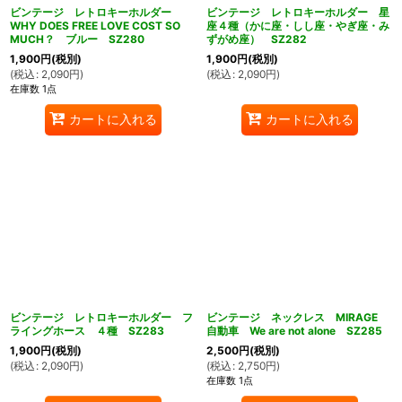
ビンテージ レトロキーホルダー
ビンテージ レトロキーホルダー 星
WHY DOES FREE LOVE COST SO
座４種（かに座・しし座・やぎ座・み
MUCH？ ブルー SZ280
ずがめ座） SZ282
1,900
円
(税別)
1,900
円
(税別)
(
税込
:
2,090
円
)
(
税込
:
2,090
円
)
在庫数 1点
カートに入れる
カートに入れる
ビンテージ レトロキーホルダー フ
ビンテージ ネックレス MIRAGE
ライングホース ４種 SZ283
自動車 We are not alone SZ285
1,900
円
(税別)
2,500
円
(税別)
(
税込
:
2,090
円
)
(
税込
:
2,750
円
)
在庫数 1点