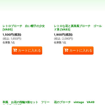
並び順
:
絞り込む
レトロブローチ 白い帽子の少女
レトロな花と真珠風ブローチ ゴール
[
VA95
]
ド系
[
VA93
]
1,500
円
(税別)
1,900
円
(税別)
(
税込
:
1,650
円
)
(
税込
:
2,090
円
)
在庫数 1点
在庫数 1点
カートに入れる
カートに入れる
和風 お花の指輪3個セット フリー
花のブローチ vintage VA49