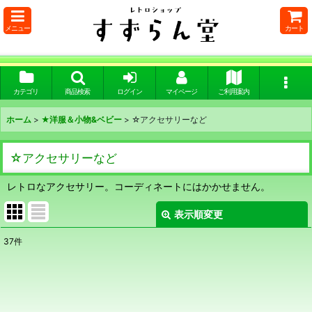
メニュー
カート
カテゴリ
商品検索
ログイン
マイページ
ご利用案内
ホーム
>
★洋服＆小物&ベビー
>
☆アクセサリーなど
☆アクセサリーなど
レトロなアクセサリー。コーディネートにはかかせません。
表示順変更
閉じる
37
件
表示数
:
在庫あり