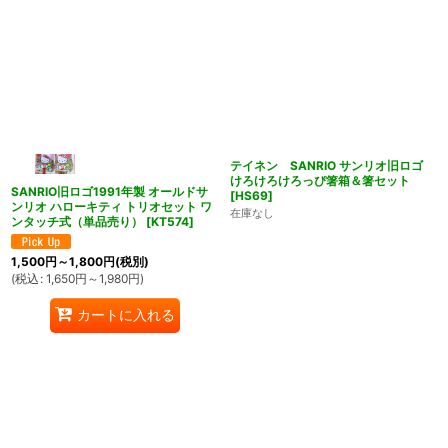
テイネン SANRIO サンリオ旧ロゴ
けろけろけろっぴ箸箱＆箸セット
SANRIO旧ロゴ1991年製 オールドサ
[
HS69
]
ンリオ ハローキティ トリオセット ワ
在庫なし
ンタッチ式（単品売り）
[
KT574
]
1,500
円
～1,800
円
(税別)
(
税込
:
1,650
円
～1,980
円
)
カートに入れる