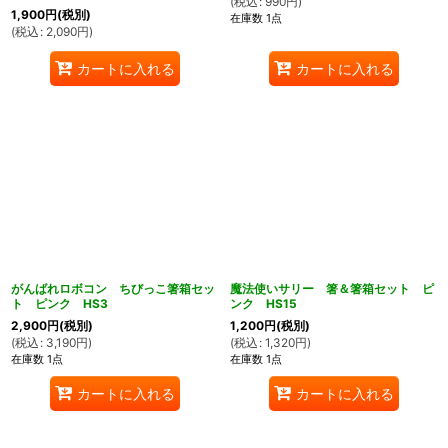
(
税込
:
990
円
)
1,900
円
(税別)
在庫数 1点
(
税込
:
2,090
円
)
カートに入れる
カートに入れる
がんばれロボコン ちびっこ箸箱セッ
魔法使いサリー 箸＆箸箱セット ピ
ト ピンク HS3
ンク HS15
2,900
円
(税別)
1,200
円
(税別)
(
税込
:
3,190
円
)
(
税込
:
1,320
円
)
在庫数 1点
在庫数 1点
カートに入れる
カートに入れる