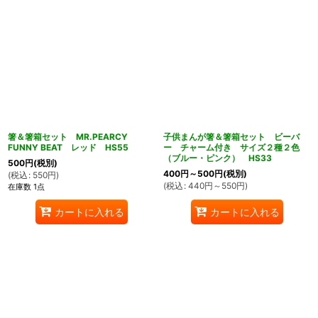
箸＆箸箱セット MR.PEARCY
子供まんが箸＆箸箱セット ビーバ
FUNNY BEAT レッド HS55
ー チャーム付き サイズ２種２色
（ブルー・ピンク） HS33
500
円
(税別)
400
円
～500
円
(税別)
(
税込
:
550
円
)
(
税込
:
440
円
～550
円
)
在庫数 1点
カートに入れる
カートに入れる