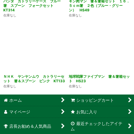
パンダ カトラリーケース ブルー
キン肉マン 箸＆箸箱セット １６．
箸 スプーン フォークセット
５ｃｍ箸 ２色（ブルー・グリー
KT314
ン） HS49
在庫なし
在庫なし
ＮＨＫ ヤンヤンムウ カトラリーセ
地球戦隊ファイブマン 箸＆箸箱セッ
ット 箸＆スプーン ピンク KT133
ト HS23
在庫なし
在庫なし
ホーム
ショッピングカート
マイページ
お気に入り
最近チェックしたアイテ
店長お勧め＆人気商品
ム