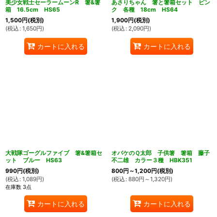
美少女戦士セーラームーンR 箸&箸
あさりちゃん 箸と箸箱セット ピン
箱 16.5cm HS65
ク 各種 18cm HS64
1,500
円
(税別)
1,900
円
(税別)
(
税込
:
1,650
円
)
(
税込
:
2,090
円
)
カートに入れる
カートに入れる
大戦隊ゴーグルファイブ 箸&箸箱セ
オバケのＱ太郎 子供箸 箸箱 藤子
ット ブルー HS63
不二雄 カラー３種 HBK351
990
円
(税別)
800
円
～1,200
円
(税別)
(
税込
:
1,089
円
)
(
税込
:
880
円
～1,320
円
)
在庫数 3点
カートに入れる
カートに入れる