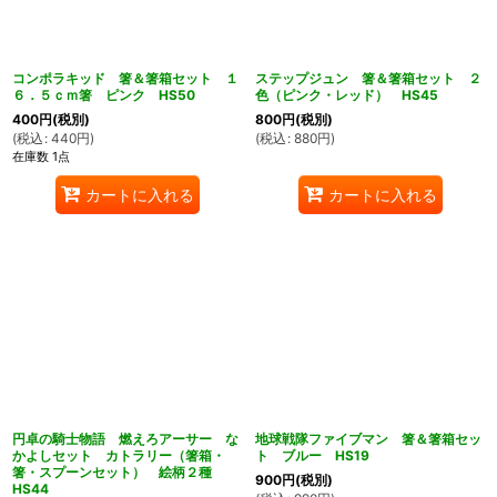
コンポラキッド 箸＆箸箱セット １
ステップジュン 箸＆箸箱セット ２
６．５ｃｍ箸 ピンク HS50
色（ピンク・レッド） HS45
400
円
(税別)
800
円
(税別)
(
税込
:
440
円
)
(
税込
:
880
円
)
在庫数 1点
カートに入れる
カートに入れる
円卓の騎士物語 燃えろアーサー な
地球戦隊ファイブマン 箸＆箸箱セッ
かよしセット カトラリー（箸箱・
ト ブルー HS19
箸・スプーンセット） 絵柄２種
900
円
(税別)
HS44