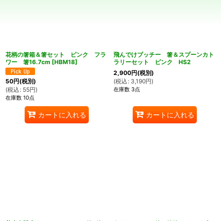
並び順
:
絞り込む
花柄の箸箱＆箸セット ピンク フラ
飛んでけブッチー 箸＆スプーンカト
ワー 箸16.7cm
[
HBM18
]
ラリーセット ピンク HS2
2,900
円
(税別)
(
税込
:
3,190
円
)
50
円
(税別)
在庫数 3点
(
税込
:
55
円
)
在庫数 10点
カートに入れる
カートに入れる