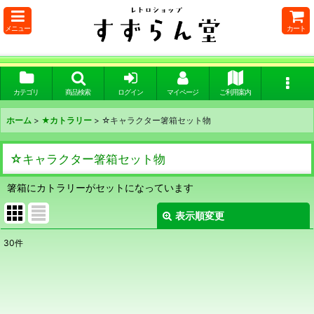
メニュー
カート
カテゴリ
商品検索
ログイン
マイページ
ご利用案内
ホーム
>
★カトラリー
>
☆キャラクター箸箱セット物
☆キャラクター箸箱セット物
箸箱にカトラリーがセットになっています
表示順変更
閉じる
30
件
表示数
:
在庫あり