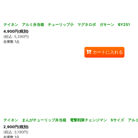
テイネン アルミ弁当箱 チューリップ小 マグネロボ ガキーン BY251
4,900
円
(税別)
(
税込
:
5,390
円
)
在庫数 1点
カートに入れる
テイネン まんがチューリップ弁当箱 電撃戦隊チェンジマン Sサイズ アルミ弁
2,900
円
(税別)
(
税込
:
3,190
円
)
在庫数 1点