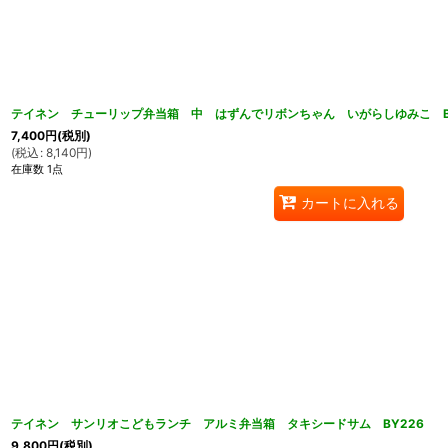
テイネン チューリップ弁当箱 中 はずんでリボンちゃん いがらしゆみこ B
7,400
円
(税別)
(
税込
:
8,140
円
)
在庫数 1点
カートに入れる
テイネン サンリオこどもランチ アルミ弁当箱 タキシードサム BY226
9,800
円
(税別)