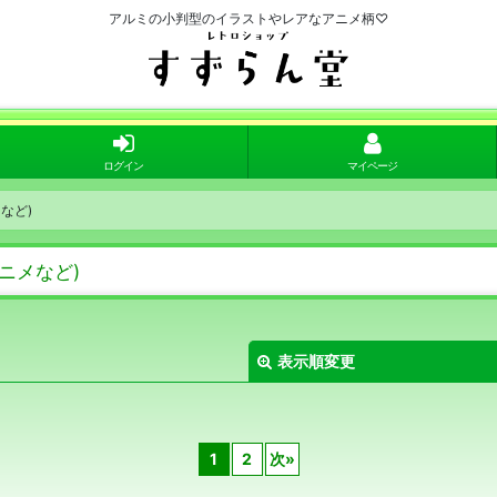
アルミの小判型のイラストやレアなアニメ柄♡
ログイン
マイページ
など)
ニメなど)
表示順変更
1
2
次
»