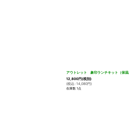
アウトレット 象印ランチキット（保温
12,800
円
(税別)
(
税込
:
14,080
円
)
在庫数 1点