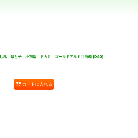
し風 母と子 小判型 ドカ弁 ゴールドアルミ弁当箱
[
D40
]
カートに入れる