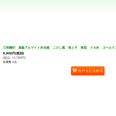
並び順
:
三和鶴印 高級アルマイト弁当箱 こけし風 母と子 角型 ドカ弁 ゴールド
9,800
円
(税別)
(
税込
:
10,780
円
)
在庫数 2点
カートに入れる