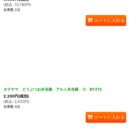
(
税込
:
10,780
円
)
在庫数 2点
カートに入れる
タテヤマ どうぶつお弁当箱 アルミ弁当箱 小 BY212
2,200
円
(税別)
(
税込
:
2,420
円
)
在庫数 4点
カートに入れる