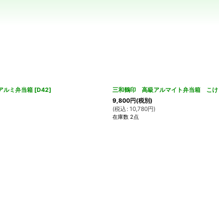
絞り込む
アルミ弁当箱
[
D42
]
三和鶴印 高級アルマイト弁当箱 こけ
9,800
円
(税別)
(
税込
:
10,780
円
)
在庫数 2点