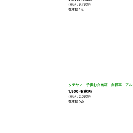
(
税込
:
9,790
円
)
在庫数 1点
タテヤマ 子供お弁当箱 自転車 アルミ
1,900
円
(税別)
(
税込
:
2,090
円
)
在庫数 5点