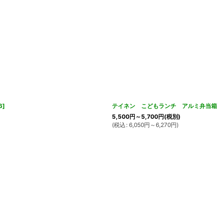
6
]
テイネン こどもランチ アルミ弁当箱 
5,500
円
～5,700
円
(税別)
(
税込
:
6,050
円
～6,270
円
)