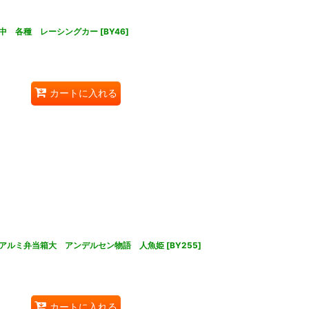
中 各種 レーシングカー
[
BY46
]
カートに入れる
アルミ弁当箱大 アンデルセン物語 人魚姫
[
BY255
]
カートに入れる