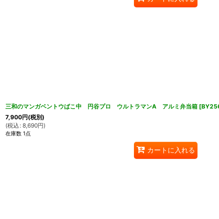
三和のマンガベントウばこ中 円谷プロ ウルトラマンA アルミ弁当箱
[
BY25
7,900
円
(税別)
(
税込
:
8,690
円
)
在庫数 1点
カートに入れる