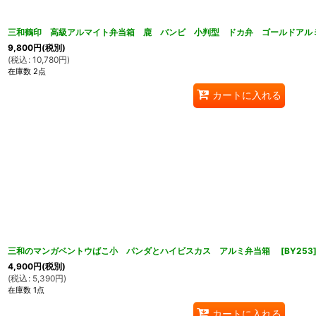
三和鶴印 高級アルマイト弁当箱 鹿 バンビ 小判型 ドカ弁 ゴールドアル
9,800
円
(税別)
(
税込
:
10,780
円
)
在庫数 2点
カートに入れる
三和のマンガベントウばこ小 パンダとハイビスカス アルミ弁当箱
[
BY253
4,900
円
(税別)
(
税込
:
5,390
円
)
在庫数 1点
カートに入れる