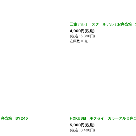
三協アルミ スクールアルミお弁当箱 
4,900
円
(税別)
(
税込
:
5,390
円
)
在庫数 10点
当箱 BY245
HOKUSEI ホクセイ カラーアルミ
5,900
円
(税別)
(
税込
:
6,490
円
)