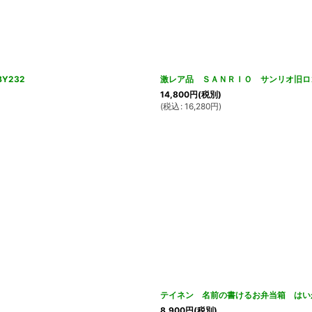
Y232
激レア品 ＳＡＮＲＩＯ サンリオ旧ロ
14,800
円
(税別)
(
税込
:
16,280
円
)
テイネン 名前の書けるお弁当箱 はいか
8,900
円
(税別)