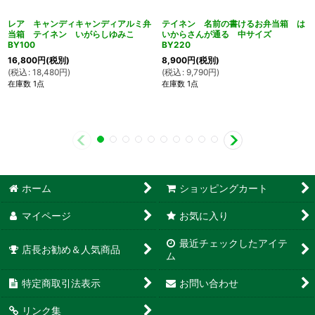
レア キャンディキャンディアルミ弁
テイネン 名前の書けるお弁当箱 は
当箱 テイネン いがらしゆみこ
いからさんが通る 中サイズ
BY100
BY220
16,800
円
(税別)
8,900
円
(税別)
(
税込
:
18,480
円
)
(
税込
:
9,790
円
)
在庫数 1点
在庫数 1点
ホーム
ショッピングカート
マイページ
お気に入り
最近チェックしたアイテ
店長お勧め＆人気商品
ム
特定商取引法表示
お問い合わせ
リンク集