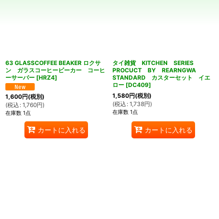
並び順
:
絞り込む
63 GLASSCOFFEE BEAKER ロクサ
タイ雑貨 KITCHEN SERIES
ン ガラスコーヒービーカー コーヒ
PROCUCT BY REARNGWA
ーサーバー
[
HRZ4
]
STANDARD カスターセット イエ
ロー
[
DC409
]
1,580
円
(税別)
1,600
円
(税別)
(
税込
:
1,738
円
)
(
税込
:
1,760
円
)
在庫数 1点
在庫数 1点
カートに入れる
カートに入れる