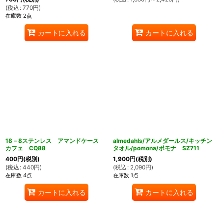
(
税込
:
770
円
)
在庫数 2点
カートに入れる
カートに入れる
18－8ステンレス アマンドケース
almedahls/アルメダールス/キッチン
カフェ CQ88
タオル/pomona/ポモナ SZ711
400
円
(税別)
1,900
円
(税別)
(
税込
:
440
円
)
(
税込
:
2,090
円
)
在庫数 4点
在庫数 1点
カートに入れる
カートに入れる