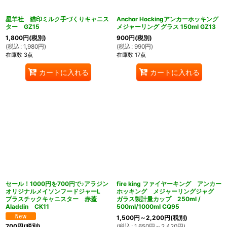
星羊社 猫印ミルク手づくりキャニス
Anchor Hockingアンカーホッキング
ター GZ15
メジャーリング グラス 150ml GZ13
1,800
円
(税別)
900
円
(税別)
(
税込
:
1,980
円
)
(
税込
:
990
円
)
在庫数 3点
在庫数 17点
カートに入れる
カートに入れる
セール！1000円を700円で♪アラジン
fire king ファイヤーキング アンカー
オリジナルメイソンフードジャーL
ホッキング メジャーリングジャグ
プラスチックキャニスター 赤蓋
ガラス製計量カップ 250ml /
Aladdin CK11
500ml/1000ml CQ95
1,500
円
～2,200
円
(税別)
(
税込
:
1,650
円
～2,420
円
)
700
円
(税別)