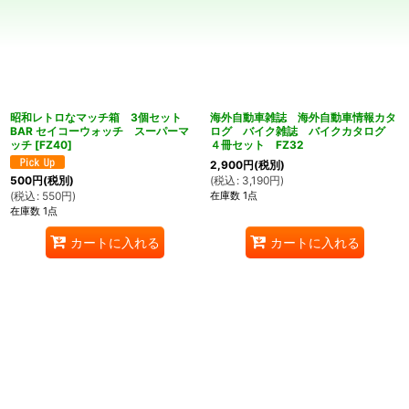
表示数
:
在庫あり
並び順
:
昭和レトロなマッチ箱 3個セット
海外自動車雑誌 海外自動車情報カタ
BAR セイコーウォッチ スーパーマ
ログ バイク雑誌 バイクカタログ
絞り込む
ッチ
[
FZ40
]
４冊セット FZ32
2,900
円
(税別)
(
税込
:
3,190
円
)
500
円
(税別)
在庫数 1点
(
税込
:
550
円
)
在庫数 1点
カートに入れる
カートに入れる