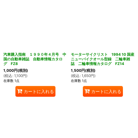
汽車購入指南 １９９０年４月号 中
モーターサイクリスト 1994 10 国産
国の自動車雑誌 自動車情報カタロ
ニューバイクオール型録 二輪車雑
グ FZ8
誌 二輪車情報カタログ FZ14
1,000
円
(税別)
1,500
円
(税別)
(
税込
:
1,100
円
)
(
税込
:
1,650
円
)
在庫数 1点
在庫数 1点
カートに入れる
カートに入れる