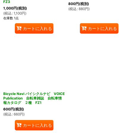
FZ3
800
円
(税別)
1,000
円
(税別)
(
税込
:
880
円
)
(
税込
:
1,100
円
)
在庫数 1点
カートに入れる
カートに入れる
Bicycle Navi バイシクルナビ VOICE
Publication 自転車雑誌 自転車情
報カタログ ２種 FZ1
600
円
(税別)
(
税込
:
660
円
)
カートに入れる