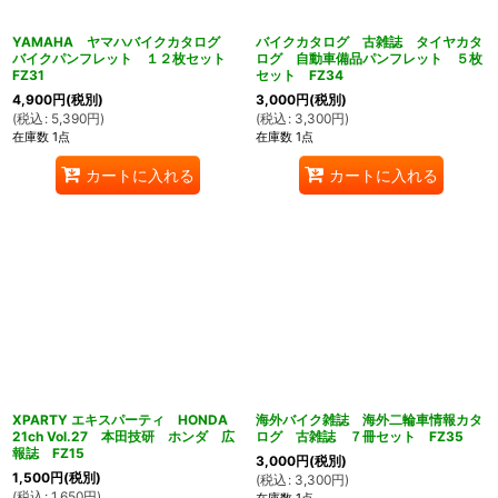
YAMAHA ヤマハバイクカタログ
バイクカタログ 古雑誌 タイヤカタ
バイクパンフレット １２枚セット
ログ 自動車備品パンフレット ５枚
FZ31
セット FZ34
4,900
円
(税別)
3,000
円
(税別)
(
税込
:
5,390
円
)
(
税込
:
3,300
円
)
在庫数 1点
在庫数 1点
カートに入れる
カートに入れる
XPARTY エキスパーティ HONDA
海外バイク雑誌 海外二輪車情報カタ
21ch Vol.27 本田技研 ホンダ 広
ログ 古雑誌 ７冊セット FZ35
報誌 FZ15
3,000
円
(税別)
1,500
円
(税別)
(
税込
:
3,300
円
)
(
税込
:
1,650
円
)