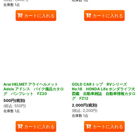
在庫数 1点
在庫数 1点
カートに入れる
カートに入れる
Arai HELMET アライヘルメット
GOLD CARトップ RVシリーズ
Adsis アドシス バイク備品カタロ
No.18 HONDA Life ホンダライフ大
グ パンフレット FZ20
図鑑 自動車雑誌 自動車情報カタロ
グ FZ12
500
円
(税別)
2,000
円
(税別)
(
税込
:
550
円
)
(
税込
:
2,200
円
)
在庫数 1点
在庫数 1点
カートに入れる
カートに入れる