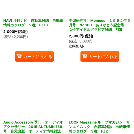
NAVI 月刊ナビ 自動車雑誌 自動車
学習研究社 Momoco １９９２年５
情報カタログ ２種 FZ13
月号 No.100 ありがとう記念号
女性アイドルグラビア雑誌 FZ9
2,000
円
(税別)
2,800
円
(税別)
(
税込
:
2,200
円
)
(
税込
:
3,080
円
)
在庫数 1点
カートに入れる
カートに入れる
Audio Accessory 季刊・オーディオ
LOOP Magazine ループマガジン サ
アクセサリー 2015 AUTUMN 158
ンエイムック 自転車雑誌 自転車情
号 音元出版 オーディオ情報雑誌
報カタログ ３種 FZ2