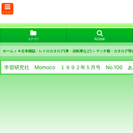
メニュー
カテゴリ
商品検索
ホーム
>
★古本雑誌・レトロカタログ(車・自転車など)
>
マッチ箱・カタログ等
学習研究社 Momoco １９９２年５月号 No.100