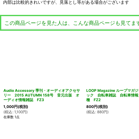
内部は比較的きれいですが、見落とし等がある場合がございます
この商品ページを見た人は、こんな商品ページも見てま
Audio Accessory 季刊・オーディオアクセサ
LOOP Magazine ループマ
リー 2015 AUTUMN 158号 音元出版 オ
ック 自転車雑誌 自転車情報
ーディオ情報雑誌 FZ3
種 FZ2
1,000
円
(税別)
800
円
(税別)
(
税込
:
1,100
円
)
(
税込
:
880
円
)
在庫数 1点