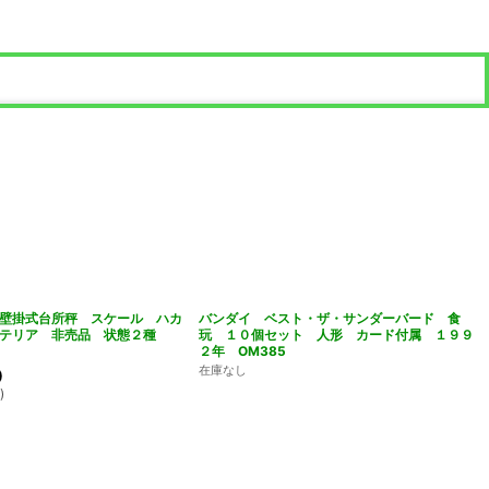
壁掛式台所秤 スケール ハカ
バンダイ ベスト・ザ・サンダーバード 食
ンテリア 非売品 状態２種
玩 １０個セット 人形 カード付属 １９９
２年 OM385
在庫なし
)
円
)