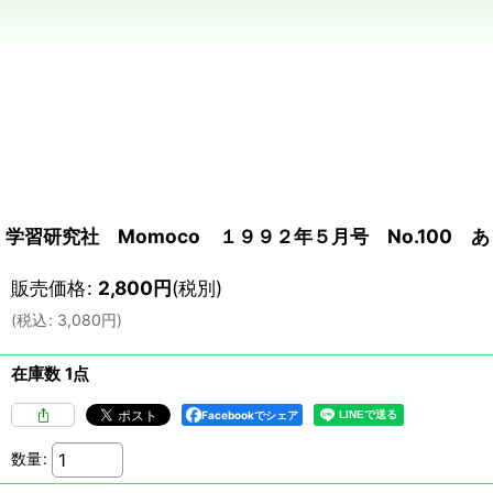
学習研究社 Momoco １９９２年５月号 No.100
販売価格
:
2,800
円
(税別)
(
税込
:
3,080
円
)
在庫数 1点
Facebookでシェア
数量
: