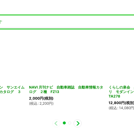
す
ガジン サンエイム
NAVI 月刊ナビ 自動車雑誌 自動車情報カタ
くらしの泉会 
カタログ ３
ログ ２種 FZ13
リ モダンイ
TA278
2,000
円
(税別)
12,800
円
(税別
(
税込
:
2,200
円
)
(
税込
:
14,080