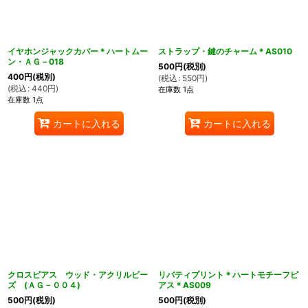
イヤホンジャックカバー＊ハートムー
ストラップ・鍵のチャーム＊AS010
ン・ＡＧ－018
500
円
(税別)
400
円
(税別)
(
税込
:
550
円
)
(
税込
:
440
円
)
在庫数 1点
在庫数 1点
カートに入れる
カートに入れる
クロスピアス ウッド・アクリルビー
リバティプリント＊ハートモチーフピ
ズ (ＡＧ－００４)
アス＊AS009
500
円
(税別)
500
円
(税別)