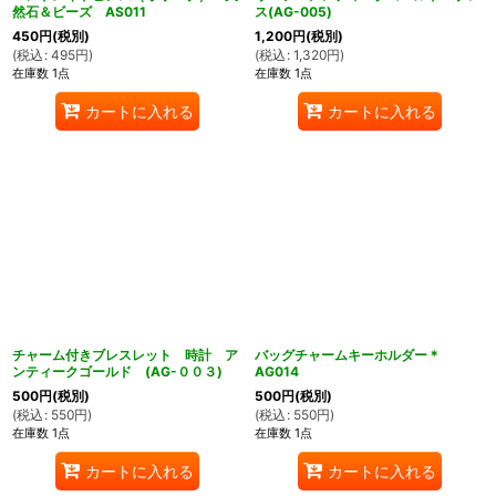
然石＆ビーズ AS011
ス(AG-005)
450
円
(税別)
1,200
円
(税別)
(
税込
:
495
円
)
(
税込
:
1,320
円
)
在庫数 1点
在庫数 1点
カートに入れる
カートに入れる
チャーム付きブレスレット 時計 ア
バッグチャームキーホルダー＊
ンティークゴールド (AG-００３)
AG014
500
円
(税別)
500
円
(税別)
(
税込
:
550
円
)
(
税込
:
550
円
)
在庫数 1点
在庫数 1点
カートに入れる
カートに入れる