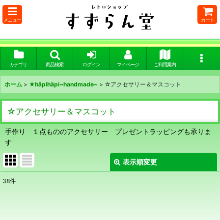
メニュー
カート
カテゴリ
商品検索
ログイン
マイページ
ご利用案内
ホーム
>
★häpihäpi~handmade~
>
☆アクセサリー＆マスコット
☆アクセサリー＆マスコット
手作り １点もののアクセサリー プレゼントラッピングも承りま
す
表示順変更
閉じる
38
件
表示数
:
在庫あり