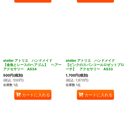
atelier アトリエ ハンドメイド
atelier アトリエ ハンドメイド
【金魚とレースのヘアゴム】 ヘアー
【ピンクのスパンコールロゼットブロ
アクセサリー AS34
ーチ】 アクセサリー AS33
500
円
(税別)
1,700
円
(税別)
(
税込
:
550
円
)
(
税込
:
1,870
円
)
在庫数 1点
在庫数 1点
カートに入れる
カートに入れる