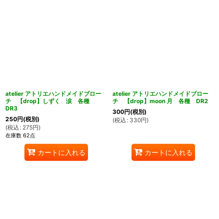
atelier アトリエハンドメイドブロー
atelier アトリエハンドメイドブロー
チ 【drop】しずく 涙 各種
チ 【drop】moon 月 各種 DR2
DR3
300
円
(税別)
250
円
(税別)
(
税込
:
330
円
)
(
税込
:
275
円
)
在庫数 62点
カートに入れる
カートに入れる