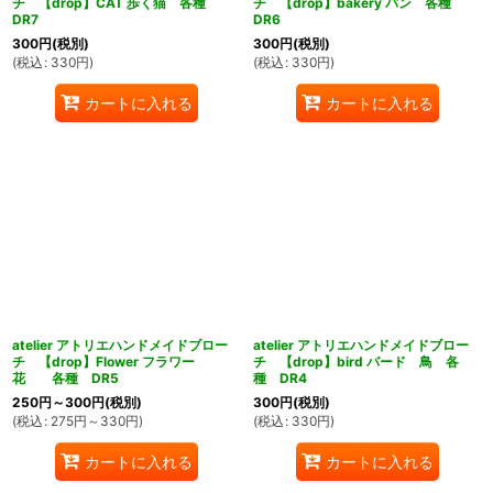
チ 【drop】CAT 歩く猫 各種
チ 【drop】bakery パン 各種
DR7
DR6
300
円
(税別)
300
円
(税別)
(
税込
:
330
円
)
(
税込
:
330
円
)
カートに入れる
カートに入れる
atelier アトリエハンドメイドブロー
atelier アトリエハンドメイドブロー
チ 【drop】Flower フラワー
チ 【drop】bird バード 鳥 各
花 各種 DR5
種 DR4
250
円
～300
円
(税別)
300
円
(税別)
(
税込
:
275
円
～330
円
)
(
税込
:
330
円
)
カートに入れる
カートに入れる