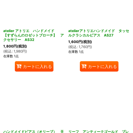
atelier アトリエ ハンドメイド
atelierアトリエハンドメイド タッセ
【すずらんのロゼットブローチ】 ア
ルクラシカルピアス AS27
クセサリー AS32
1,600
円
(税別)
1,800
円
(税別)
(
税込
:
1,760
円
)
(
税込
:
1,980
円
)
在庫数 1点
在庫数 1点
カートに入れる
カートに入れる
ハンドメイドピアス（オリーブ） 天
リーフ アンティークゴールド ブレ