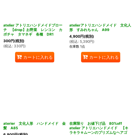
atelier アトリエハンドメイドブロー
atelierアトリエハンドメイド 文化人
チ 【drop】お野菜 レンコン カ
形 すみれちゃん A99
ボチャ タマネギ 各種 DR1
4,900
円
(税別)
300
円
(税別)
(
税込
:
5,390
円
)
(
税込
:
330
円
)
在庫数 1点
カートに入れる
カートに入れる
aterier 文化人形 ハンドメイド 金
在庫限り お値下げ品 80%off
髪 A85
atelier アトリエハンドメイド 【キ
ラキラ☆ムーンのプリズムなヘアゴ
6,900
円
(税別)