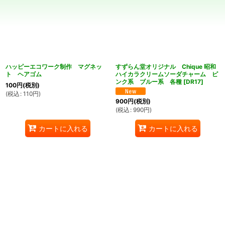
並び順
:
絞り込む
ハッピーエコワーク制作 マグネッ
すずらん堂オリジナル Chique 昭和
ト ヘアゴム
ハイカラクリームソーダチャーム ピ
ンク系 ブルー系 各種
[
DR17
]
100
円
(税別)
(
税込
:
110
円
)
900
円
(税別)
(
税込
:
990
円
)
カートに入れる
カートに入れる