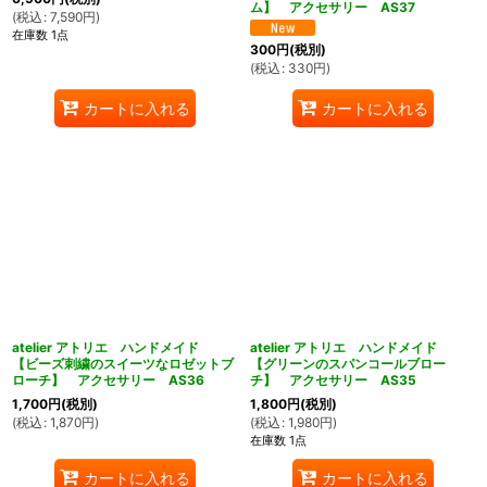
ム】 アクセサリー AS37
(
税込
:
7,590
円
)
在庫数 1点
300
円
(税別)
(
税込
:
330
円
)
カートに入れる
カートに入れる
atelier アトリエ ハンドメイド
atelier アトリエ ハンドメイド
【ビーズ刺繍のスイーツなロゼットブ
【グリーンのスパンコールブロー
ローチ】 アクセサリー AS36
チ】 アクセサリー AS35
1,700
円
(税別)
1,800
円
(税別)
(
税込
:
1,870
円
)
(
税込
:
1,980
円
)
在庫数 1点
カートに入れる
カートに入れる