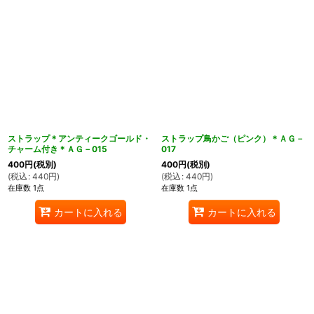
ストラップ＊アンティークゴールド・
ストラップ鳥かご（ピンク）＊ＡＧ－
チャーム付き＊ＡＧ－015
017
400
円
(税別)
400
円
(税別)
(
税込
:
440
円
)
(
税込
:
440
円
)
在庫数 1点
在庫数 1点
カートに入れる
カートに入れる