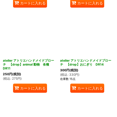
カートに入れる
カートに入れる
atelier アトリエハンドメイドブロー
atelier アトリエハンドメイドブロー
チ 【drop】animal 動物 各種
チ 【drop】おにぎり DR14
DR11
300
円
(税別)
250
円
(税別)
(
税込
:
330
円
)
(
税込
:
275
円
)
在庫数 15点
カートに入れる
カートに入れる