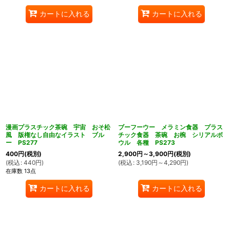
カートに入れる
カートに入れる
漫画プラスチック茶碗 宇宙 おそ松
ブーフーウー メラミン食器 プラス
風 版権なし自由なイラスト ブル
チック食器 茶碗 お椀 シリアルボ
ー PS277
ウル 各種 PS273
400
円
(税別)
2,900
円
～3,900
円
(税別)
(
税込
:
440
円
)
(
税込
:
3,190
円
～4,290
円
)
在庫数 13点
カートに入れる
カートに入れる