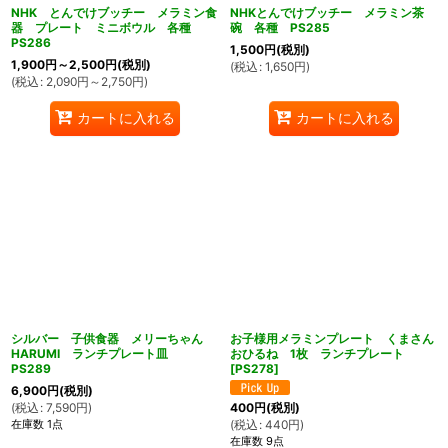
NHK とんでけブッチー メラミン食
NHKとんでけブッチー メラミン茶
器 プレート ミニボウル 各種
碗 各種 PS285
PS286
1,500
円
(税別)
1,900
円
～2,500
円
(税別)
(
税込
:
1,650
円
)
(
税込
:
2,090
円
～2,750
円
)
カートに入れる
カートに入れる
シルバー 子供食器 メリーちゃん
お子様用メラミンプレート くまさん
HARUMI ランチプレート皿
おひるね 1枚 ランチプレート
PS289
[
PS278
]
6,900
円
(税別)
(
税込
:
7,590
円
)
400
円
(税別)
在庫数 1点
(
税込
:
440
円
)
在庫数 9点