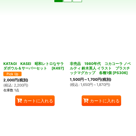
在庫あり
並び順
:
絞り込む
KATAGI KASEI 昭和レトロなサラ
非売品 1980年代 コカコーラ ノベ
ダボウル＆サーバーセット
[
K497
]
ルティ 鈴木英人 イラスト プラスチ
ックマグカップ 各種1個
[
PS306
]
1,500
円
～1,700
円
(税別)
2,000
円
(税別)
(
税込
:
1,650
円
～1,870
円
)
(
税込
:
2,200
円
)
在庫数 1点
カートに入れる
カートに入れる