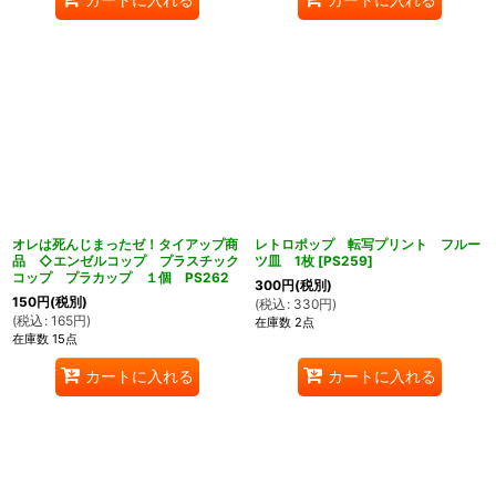
オレは死んじまったゼ！タイアップ商
レトロポップ 転写プリント フルー
品 ◇エンゼルコップ プラスチック
ツ皿 1枚
[
PS259
]
コップ プラカップ １個 PS262
300
円
(税別)
150
円
(税別)
(
税込
:
330
円
)
(
税込
:
165
円
)
在庫数 2点
在庫数 15点
カートに入れる
カートに入れる