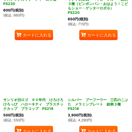
PS230
３種（ピンポンパン・おはよう！こど
もショー・ゲッターロボＧ）
600
円
(税別)
PS220
(
税込
:
660
円
)
650
円
(税別)
(
税込
:
715
円
)
カートに入れる
カートに入れる
サンリオ旧ロゴ ９０年代 けろけろ
シルバー ブーフーウー 三匹のこぶ
けろっぴ ハローキティ プラスチッ
た メラミンプレート 絵柄３種
クカップ プラコップ PS219
PS218
500
円
(税別)
3,900
円
(税別)
(
税込
:
550
円
)
(
税込
:
4,290
円
)
カートに入れる
カートに入れる