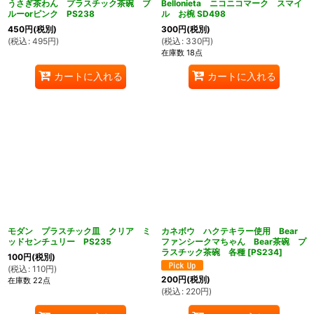
うさぎ茶わん プラスチック茶碗 ブ
Bellonieta ニコニコマーク スマイ
ルーorピンク PS238
ル お椀 SD498
450
円
(税別)
300
円
(税別)
(
税込
:
495
円
)
(
税込
:
330
円
)
在庫数 18点
カートに入れる
カートに入れる
モダン プラスチック皿 クリア ミ
カネボウ ハクテキラー使用 Bear
ッドセンチュリー PS235
ファンシークマちゃん Bear茶碗 プ
ラスチック茶碗 各種
[
PS234
]
100
円
(税別)
(
税込
:
110
円
)
200
円
(税別)
在庫数 22点
(
税込
:
220
円
)