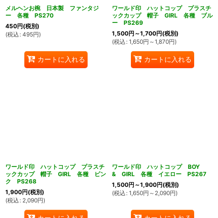
メルヘンお椀 日本製 ファンタジ
ワールド印 ハットコップ プラスチ
ー 各種 PS270
ックカップ 帽子 GIRL 各種 ブル
ー PS269
450
円
(税別)
1,500
円
～1,700
円
(税別)
(
税込
:
495
円
)
(
税込
:
1,650
円
～1,870
円
)
カートに入れる
カートに入れる
ワールド印 ハットコップ プラスチ
ワールド印 ハットコップ BOY
ックカップ 帽子 GIRL 各種 ピン
& GIRL 各種 イエロー PS267
ク PS268
1,500
円
～1,900
円
(税別)
1,900
円
(税別)
(
税込
:
1,650
円
～2,090
円
)
(
税込
:
2,090
円
)
カートに入れる
カートに入れる