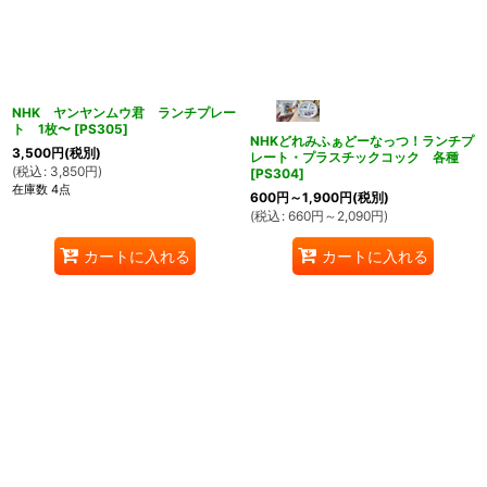
NHK ヤンヤンムウ君 ランチプレー
ト 1枚〜
[
PS305
]
NHKどれみふぁどーなっつ！ランチプ
3,500
円
(税別)
レート・プラスチックコック 各種
(
税込
:
3,850
円
)
[
PS304
]
在庫数 4点
600
円
～1,900
円
(税別)
(
税込
:
660
円
～2,090
円
)
カートに入れる
カートに入れる