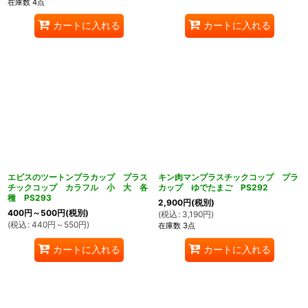
在庫数 4点
カートに入れる
カートに入れる
エビスのツートンプラカップ プラス
キン肉マンプラスチックコップ プラ
チックコップ カラフル 小 大 各
カップ ゆでたまご PS292
種 PS293
2,900
円
(税別)
400
円
～500
円
(税別)
(
税込
:
3,190
円
)
(
税込
:
440
円
～550
円
)
在庫数 3点
カートに入れる
カートに入れる