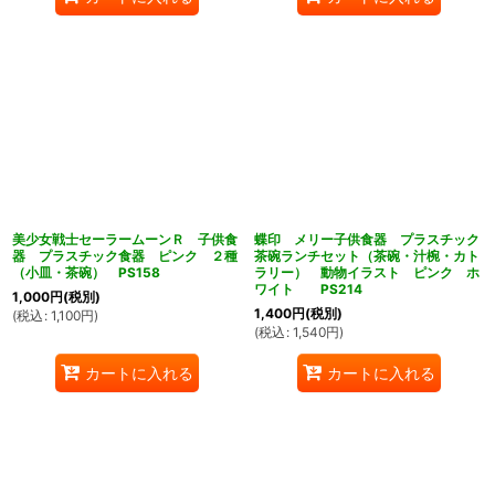
美少女戦士セーラームーンＲ 子供食
蝶印 メリー子供食器 プラスチック
器 プラスチック食器 ピンク ２種
茶碗ランチセット（茶碗・汁椀・カト
（小皿・茶碗） PS158
ラリー） 動物イラスト ピンク ホ
ワイト PS214
1,000
円
(税別)
1,400
円
(税別)
(
税込
:
1,100
円
)
(
税込
:
1,540
円
)
カートに入れる
カートに入れる