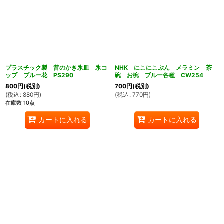
プラスチック製 昔のかき氷皿 氷コ
NHK にこにこぷん メラミン 茶
ップ ブルー花 PS290
碗 お椀 ブルー各種 CW254
800
円
(税別)
700
円
(税別)
(
税込
:
880
円
)
(
税込
:
770
円
)
在庫数 10点
カートに入れる
カートに入れる