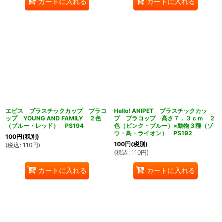
カートに入れる
カートに入れる
エビス プラスチックカップ プラコ
Hello! ANIPET プラスチックカッ
ップ YOUNG AND FAMILY ２色
プ プラコップ 高さ７．３ｃｍ ２
（ブルー・レッド） PS194
色（ピンク・ブルー）×動物３種（ゾ
ウ・鳥・ライオン） PS192
100
円
(税別)
100
円
(税別)
(
税込
:
110
円
)
(
税込
:
110
円
)
カートに入れる
カートに入れる