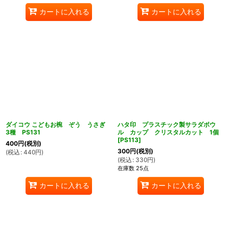
カートに入れる
カートに入れる
ダイコウ こどもお椀 ぞう うさぎ
ハタ印 プラスチック製サラダボウ
3種 PS131
ル カップ クリスタルカット 1個
[
PS113
]
400
円
(税別)
300
円
(税別)
(
税込
:
440
円
)
(
税込
:
330
円
)
在庫数 25点
カートに入れる
カートに入れる