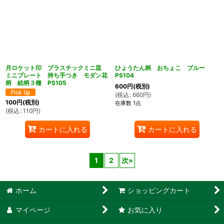
月ロケット印 プラスチックミニ皿
ひょうたん柄 おちょこ ブルー
ミニプレート 持ち手つき モダン花
PS104
柄 絵柄３種 PS105
600
円
(税別)
(
税込
:
660
円
)
100
円
(税別)
在庫数 1点
(
税込
:
110
円
)
カートに入れる
カートに入れる
1
2
次
»
ホーム
ショッピングカート
マイページ
お気に入り