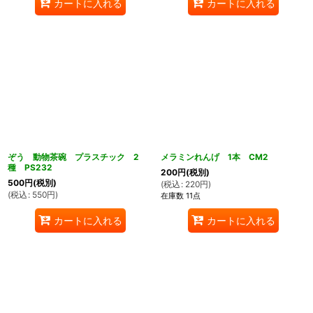
カートに入れる
カートに入れる
ぞう 動物茶碗 プラスチック 2
メラミンれんげ 1本 CM2
種 PS232
200
円
(税別)
500
円
(税別)
(
税込
:
220
円
)
(
税込
:
550
円
)
在庫数 11点
カートに入れる
カートに入れる