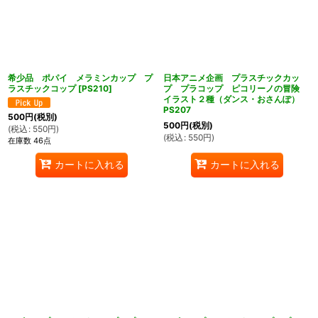
希少品 ポパイ メラミンカップ プ
日本アニメ企画 プラスチックカッ
ラスチックコップ
[
PS210
]
プ プラコップ ピコリーノの冒険
イラスト２種（ダンス・おさんぽ）
PS207
500
円
(税別)
500
円
(税別)
(
税込
:
550
円
)
(
税込
:
550
円
)
在庫数 46点
カートに入れる
カートに入れる