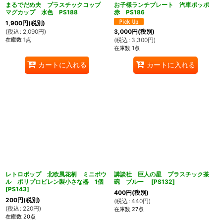
まるでだめ夫 プラスチックコップ
お子様ランチプレート 汽車ポッポ
マグカップ 水色 PS188
赤 PS186
1,900
円
(税別)
(
税込
:
2,090
円
)
3,000
円
(税別)
在庫数 1点
(
税込
:
3,300
円
)
在庫数 1点
カートに入れる
カートに入れる
ん堂
レトロポップ 北欧風花柄 ミニボウ
講談社 巨人の星 プラスチック茶
ル ポリプロピレン製小さな器 1個
碗 ブルー
[
PS132
]
[
PS143
]
400
円
(税別)
200
円
(税別)
(
税込
:
440
円
)
(
税込
:
220
円
)
在庫数 27点
在庫数 20点