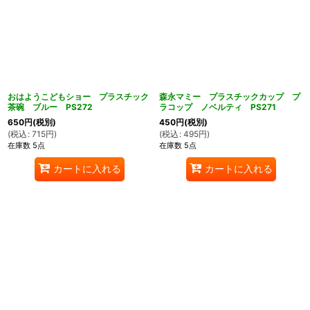
おはようこどもショー プラスチック
森永マミー プラスチックカップ プ
茶碗 ブルー PS272
ラコップ ノベルティ PS271
650
円
(税別)
450
円
(税別)
(
税込
:
715
円
)
(
税込
:
495
円
)
在庫数 5点
在庫数 5点
カートに入れる
カートに入れる