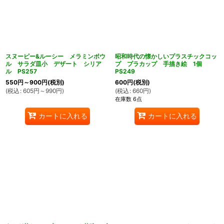
スヌーピー&ルーシー メラミンボウ
昭和時代の懐かしいプラスチックコッ
ル サラダ皿小 デザート シリア
プ プラカップ 手描き絵 1個
ル PS257
PS249
550
円
～900
円
(税別)
600
円
(税別)
(
税込
:
605
円
～990
円
)
(
税込
:
660
円
)
在庫数 6点
カートに入れる
カートに入れる