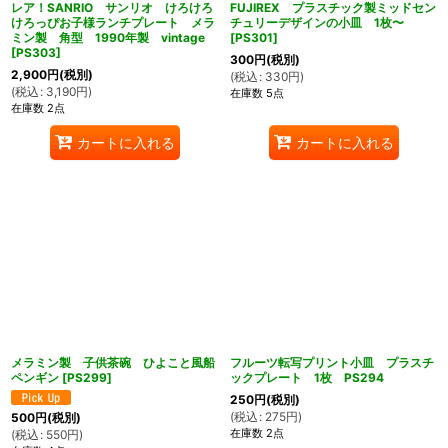
レア！SANRIO サンリオ けろけろ
FUJIREX プラスチック製ミッドセン
けろっぴお子様ランチプレート メラ
チュリーデザインの小皿 1枚〜
ミン製 角型 1990年製 vintage
[
PS301
]
[
PS303
]
300
円
(税別)
2,900
円
(税別)
(
税込
:
330
円
)
(
税込
:
3,190
円
)
在庫数 5点
在庫数 2点
カートに入れる
カートに入れる
メラミン製 子供茶碗 ひよこと風船
フルーツ転写プリント小皿 プラスチ
ペンギン
[
PS299
]
ックプレート 1枚 PS294
250
円
(税別)
(
税込
:
275
円
)
500
円
(税別)
在庫数 2点
(
税込
:
550
円
)