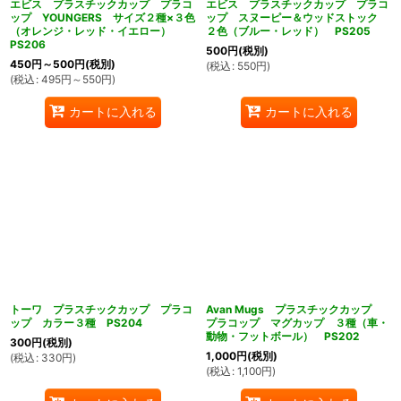
エビス プラスチックカップ プラコ
エビス プラスチックカップ プラコ
ップ YOUNGERS サイズ２種×３色
ップ スヌーピー＆ウッドストック
（オレンジ・レッド・イエロー）
２色（ブルー・レッド） PS205
PS206
500
円
(税別)
450
円
～500
円
(税別)
(
税込
:
550
円
)
(
税込
:
495
円
～550
円
)
カートに入れる
カートに入れる
トーワ プラスチックカップ プラコ
Avan Mugs プラスチックカップ
ップ カラー３種 PS204
プラコップ マグカップ ３種（車・
動物・フットボール） PS202
300
円
(税別)
1,000
円
(税別)
(
税込
:
330
円
)
(
税込
:
1,100
円
)