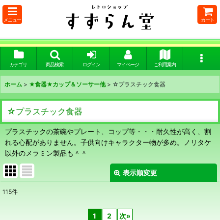
メニュー
カート
カテゴリ
商品検索
ログイン
マイページ
ご利用案内
ホーム
>
★食器★カップ＆ソーサー他
>
☆プラスチック食器
☆プラスチック食器
プラスチックの茶碗やプレート、コップ等・・・耐久性が高く、割
れる心配がありません。子供向けキャラクター物が多め。ノリタケ
以外のメラミン製品も＾＾
表示順変更
閉じる
115
件
表示数
:
1
2
次
»