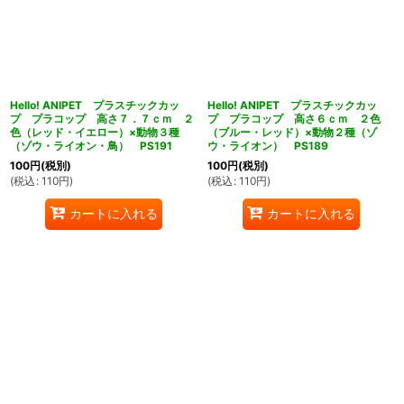
Hello! ANIPET プラスチックカッ
Hello! ANIPET プラスチックカッ
プ プラコップ 高さ７．７ｃｍ ２
プ プラコップ 高さ６ｃｍ ２色
色（レッド・イエロー）×動物３種
（ブルー・レッド）×動物２種（ゾ
（ゾウ・ライオン・鳥） PS191
ウ・ライオン） PS189
100
円
(税別)
100
円
(税別)
(
税込
:
110
円
)
(
税込
:
110
円
)
カートに入れる
カートに入れる