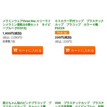
メラミンウェアthree line スリーライ
ＤＸカラー手付コップ プラスチック
ンメラミン湯飲み5個セット ネイビ
カップ プラコップ カラー４種
ーブルー
[
YCS13
]
PS229
1,900
円
(税別)
(
税込
:
2,090
円
)
200
円
(税別)
在庫数 1点
(
税込
:
220
円
)
カートに入れる
カートに入れる
亜土ちゃん似のピンクプラコップ プ
OSK プラスチックカップ プラスチ
ラスチックカップ チャーム３種
ック子供茶碗 ベイビーブルー 絵柄