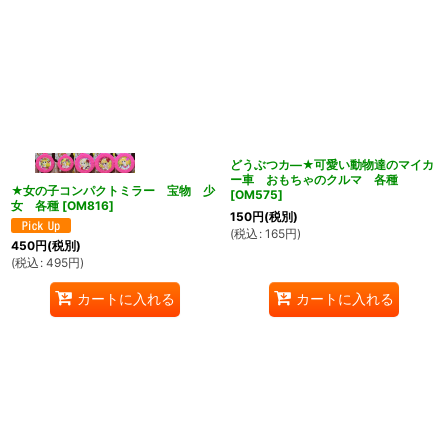
どうぶつカ―★可愛い動物達のマイカ
ー車 おもちゃのクルマ 各種
★女の子コンパクトミラー 宝物 少
[
OM575
]
女 各種
[
OM816
]
150
円
(税別)
(
税込
:
165
円
)
450
円
(税別)
(
税込
:
495
円
)
カートに入れる
カートに入れる