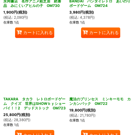
永岡書店 名作アニメ紙芝居 絶番
BANDAI バンダイレトロ あいのり
品 みにくいアヒルの子 OM730
ボードゲーム OM724
1,900
円
(税別)
3,980
円
(税別)
(
税込
:
2,090
円
)
(
税込
:
4,378
円
)
在庫数 1点
在庫数 1点
カートに入れる
カートに入れる
TAKARA タカラ レトロボードゲー
魔法のプリンセス ミンキーモモ カ
ム クイズ 世界はSHOWｂｙショー
ンカンパック OM722
バイ！！2 デッドストック OM723
19,800
円
(税別)
25,800
円
(税別)
(
税込
:
21,780
円
)
(
税込
:
28,380
円
)
在庫数 1点
在庫数 1点
カートに入れる
カートに入れる