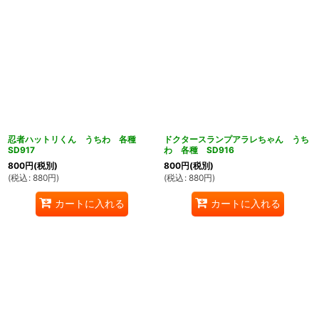
忍者ハットリくん うちわ 各種
ドクタースランプアラレちゃん うち
SD917
わ 各種 SD916
800
円
(税別)
800
円
(税別)
(
税込
:
880
円
)
(
税込
:
880
円
)
カートに入れる
カートに入れる