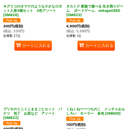
★グリコのオマケのような小さなロボ
タカトク 家族で遊べる 生き残りゲー
ット人形3個セット 3色アソート
ム ボードゲーム vintageUSED
[
OM826
]
[
OM823
]
300
円
(税別)
4,900
円
(税別)
(
税込
:
330
円
)
(
税込
:
5,390
円
)
在庫数 27点
在庫数 1点
カートに入れる
カートに入れる
ブリキのミニミニままごとセット バ
くねくね〜〜つちのこ メッチャおも
ケツ 包丁 お皿など アソート
しろい モーラー 各色
[
OM600
]
[
OM822
]
100
円
(税別)
400
円
(税別)