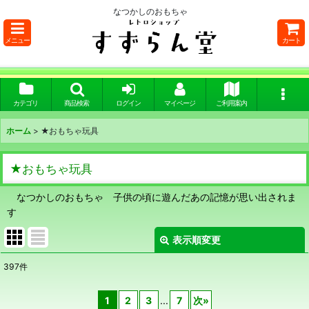
なつかしのおもちゃ
メニュー
カート
カテゴリ
商品検索
ログイン
マイページ
ご利用案内
ホーム
>
★おもちゃ玩具
★おもちゃ玩具
なつかしのおもちゃ 子供の頃に遊んだあの記憶が思い出されま
す
表示順変更
閉じる
397
件
サブカテゴリ
:
1
2
3
...
7
次
»