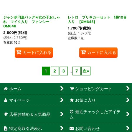
ジャンボ円形バッグ★女の子おしゃ
レトロ ブリキカーセット 1袋10台
れ マイク入り ファンシー
入り
[
OM645
]
OM646
1,700
円
(税別)
2,500
円
(税別)
(
税込
:
1,870
円
)
(
税込
:
2,750
円
)
在庫数 5点
在庫数 16点
カートに入れる
カートに入れる
1
2
3
...
7
次
»
ホーム
ショッピングカート
マイページ
お気に入り
最近チェックしたアイテ
店長お勧め＆人気商品
ム
特定商取引法表示
お問い合わせ