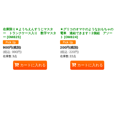
在庫限り★ようちえんすうじマスタ
★グリコのオマケのようなおもちゃの
ー トランクケース入り 数字マスタ
電車 連結できます！2個組 アソー
ー
[
OM825
]
ト
[
OM824
]
900
円
(税別)
200
円
(税別)
(
税込
:
990
円
)
(
税込
:
220
円
)
在庫数 3点
在庫数 22点
カートに入れる
カートに入れる