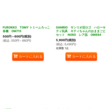
FUROKKO TOMY トミーふろっこ
SAMRIO サンリオ旧ロゴ ハローキ
各種 OM715
ティ玩具 キティちゃんのおままごと
セット NO60 レア品 OM694
500
円
～600
円
(税別)
5,900
円
(税別)
(
税込
:
550
円
～660
円
)
(
税込
:
6,490
円
)
在庫数 1点
カートに入れる
カートに入れる