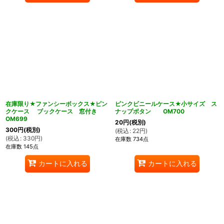
在庫限り★ファンシーボックス★ピン
ピンクビニールケース★小サイズ ス
クケース ブックケース 窓付き
ナップボタン OM700
OM699
20
円
(税別)
300
円
(税別)
(
税込
:
22
円
)
(
税込
:
330
円
)
在庫数 734点
在庫数 145点
カートに入れる
カートに入れる