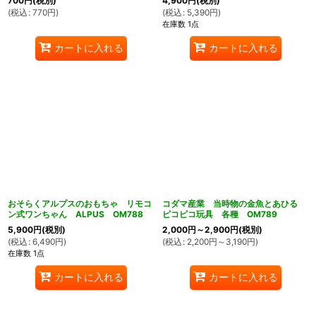
700
円
(税別)
4,900
円
(税別)
(
税込
:
770
円
)
(
税込
:
5,390
円
)
在庫数 1点
カートに入れる
カートに入れる
おそらくアルプスのおもちゃ リモコ
コダマ産業 当時物の金魚とあひる
ン式ワンちゃん ALPUS OM788
ピコピコ玩具 各種 OM789
5,900
円
(税別)
2,000
円
～2,900
円
(税別)
(
税込
:
6,490
円
)
(
税込
:
2,200
円
～3,190
円
)
在庫数 1点
カートに入れる
カートに入れる