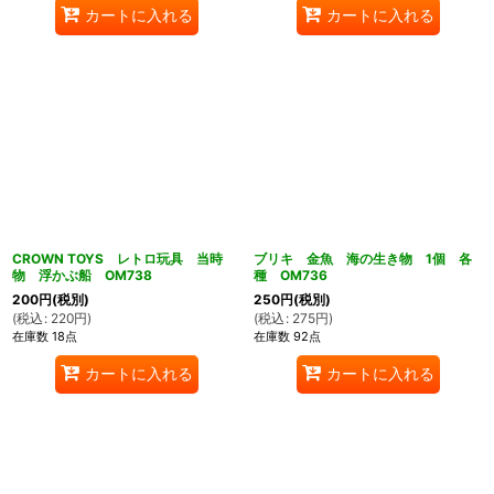
カートに入れる
カートに入れる
CROWN TOYS レトロ玩具 当時
ブリキ 金魚 海の生き物 1個 各
物 浮かぶ船 OM738
種 OM736
200
円
(税別)
250
円
(税別)
(
税込
:
220
円
)
(
税込
:
275
円
)
在庫数 18点
在庫数 92点
カートに入れる
カートに入れる