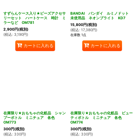
すずらんケース入り★ビーズアクセサ
BANDAI バンダイ ルミノドット
リーセット ハートケース 時計 ミ
未使用品 ネオンブライト KD7
ラーなど OM781
15,800
円
(税別)
2,900
円
(税別)
(
税込
:
17,380
円
)
(
税込
:
3,190
円
)
在庫数 1点
カートに入れる
カートに入れる
在庫限り★おもちゃの化粧品 シャン
在庫限り★おもちゃの化粧品 ビュー
プーボトル ミニチュア 各色
ティボトル ミニチュア 各色
OM773
OM774
300
円
(税別)
300
円
(税別)
(
税込
:
330
円
)
(
税込
:
330
円
)