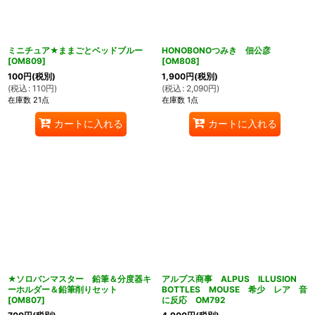
ミニチュア★ままごとベッドブルー
HONOBONOつみき 佃公彦
[
OM809
]
[
OM808
]
100
円
(税別)
1,900
円
(税別)
(
税込
:
110
円
)
(
税込
:
2,090
円
)
在庫数 21点
在庫数 1点
カートに入れる
カートに入れる
★ソロバンマスター 鉛筆＆分度器キ
アルプス商事 ALPUS ILLUSION
ーホルダー＆鉛筆削りセット
BOTTLES MOUSE 希少 レア 音
[
OM807
]
に反応 OM792