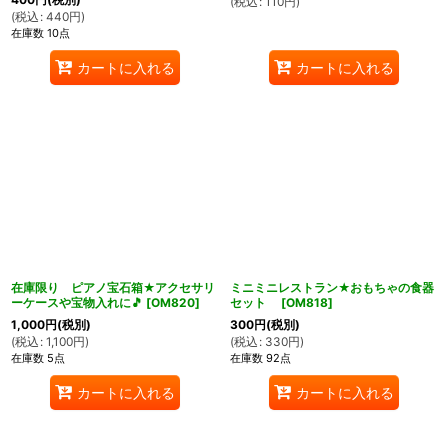
(
税込
:
110
円
)
(
税込
:
440
円
)
在庫数 10点
カートに入れる
カートに入れる
在庫限り ピアノ宝石箱★アクセサリ
ミニミニレストラン★おもちゃの食器
ーケースや宝物入れに🎵
[
OM820
]
セット
[
OM818
]
1,000
円
(税別)
300
円
(税別)
(
税込
:
1,100
円
)
(
税込
:
330
円
)
在庫数 5点
在庫数 92点
カートに入れる
カートに入れる