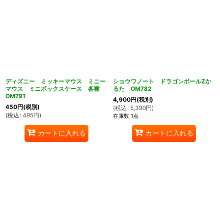
ディズニー ミッキーマウス ミニー
ショウワノート ドラゴンボールZか
マウス ミニボックスケース 各種
るた OM782
OM791
4,900
円
(税別)
450
円
(税別)
(
税込
:
5,390
円
)
(
税込
:
495
円
)
在庫数 1点
カートに入れる
カートに入れる