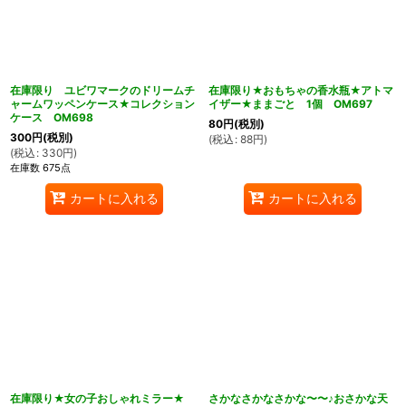
在庫限り ユビワマークのドリームチ
在庫限り★おもちゃの香水瓶★アトマ
ャームワッペンケース★コレクション
イザー★ままごと 1個 OM697
ケース OM698
80
円
(税別)
300
円
(税別)
(
税込
:
88
円
)
(
税込
:
330
円
)
在庫数 675点
カートに入れる
カートに入れる
在庫限り★女の子おしゃれミラー★
さかなさかなさかな〜〜♪おさかな天