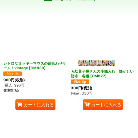
表示数
:
在庫あり
並び順
:
絞り込む
レトロなミッキーマウスの絵合わせゲ
ーム！vintage
[
OM830
]
★駄菓子屋さんの小銭入れ 懐かしい
財布 各種
[
OM827
]
900
円
(税別)
(
税込
:
990
円
)
300
円
(税別)
在庫数 1点
(
税込
:
330
円
)
カートに入れる
カートに入れる