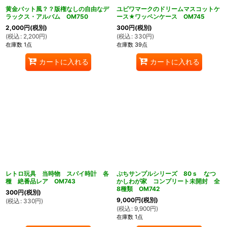
黄金バット風？？版権なしの自由なデ
ユビワマークのドリームマスコットケ
ラックス・アルバム OM750
ース★ワッペンケース OM745
2,000
円
(税別)
300
円
(税別)
(
税込
:
2,200
円
)
(
税込
:
330
円
)
在庫数 1点
在庫数 39点
カートに入れる
カートに入れる
レトロ玩具 当時物 スパイ時計 各
ぷちサンプルシリーズ 80ｓ なつ
種 絶番品レア OM743
かしわが家 コンプリート未開封 全
8種類 OM742
300
円
(税別)
9,000
円
(税別)
(
税込
:
330
円
)
(
税込
:
9,900
円
)
在庫数 1点