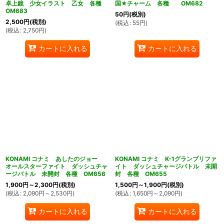
卓上鏡 少女イラスト 乙女 各種
国★チャーム 各種 OM682
OM683
50
円
(税別)
2,500
円
(税別)
(
税込
:
55
円
)
(
税込
:
2,750
円
)
カートに入れる
カートに入れる
ん堂
KONAMI コナミ あしたのジョー
KONAMI コナミ K-1グランプリファ
オールスターファイト ダッシュチャ
イト ダッシュチャージバトル 未開
ージバトル 未開封 各種 OM656
封 各種 OM655
1,900
円
～2,300
円
(税別)
1,500
円
～1,900
円
(税別)
(
税込
:
2,090
円
～2,530
円
)
(
税込
:
1,650
円
～2,090
円
)
カートに入れる
カートに入れる