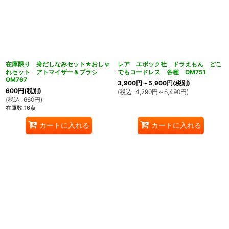
在庫限り 身だしなみセット★おしゃ
レア エポック社 ドラえもん どこ
れセット アトマイザー＆ブラシ
でもコードレス 各種 OM751
OM767
3,900
円
～5,900
円
(税別)
600
円
(税別)
(
税込
:
4,290
円
～6,490
円
)
(
税込
:
660
円
)
在庫数 16点
カートに入れる
カートに入れる