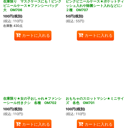
在庫限り マスクケースにも！ピンク
ピンクビニールケース★ポケットティ
ビニールケース★ファンシーバッグ
ッシュ入れや除菌シート入れなどに♪
大 OM706
２種 OM707
100
円
(税別)
50
円
(税別)
(
税込
:
110
円
)
(
税込
:
55
円
)
在庫数 430点
カートに入れる
カートに入れる
在庫限り★女の子おしゃれ★ファンシ
おもちゃのスロットマシン★ミニサイ
ーシール付きクシ 各種 OM702
ズ 各色 OM701
100
円
(税別)
100
円
(税別)
(
税込
:
110
円
)
(
税込
:
110
円
)
カートに入れる
カートに入れる