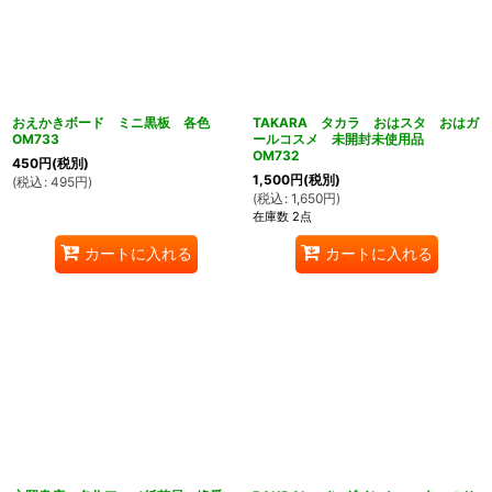
おえかきボード ミニ黒板 各色
TAKARA タカラ おはスタ おはガ
OM733
ールコスメ 未開封未使用品
OM732
450
円
(税別)
1,500
円
(税別)
(
税込
:
495
円
)
(
税込
:
1,650
円
)
在庫数 2点
カートに入れる
カートに入れる