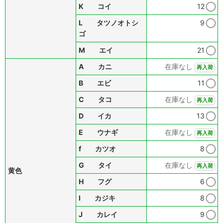
K コイ
12
L タツノオトシ
9
ゴ
M エイ
21
A カニ
在庫なし
再入荷
B エビ
11
C タコ
在庫なし
再入荷
D イカ
13
E ウナギ
在庫なし
再入荷
f カツオ
8
G タイ
在庫なし
再入荷
黄色
H フグ
6
I カジキ
8
J カレイ
9