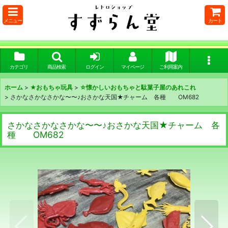
メニュー
カート
カテゴリ
商品検索
ログイン
マイページ
ご利用案内
ホーム
>
★おもちゃ玩具
>
☆懐かしいおもちゃと駄菓子屋のあれこれ
>
さかなさかなさかな〜〜♪おさかな天国★チャーム 各種 OM682
さかなさかなさかな〜〜♪おさかな天国★チャーム 各
種 OM682