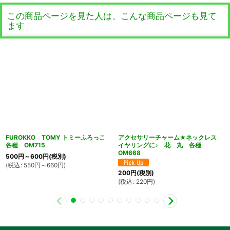
この商品ページを見た人は、こんな商品ページも見て
ます
FUROKKO TOMY トミーふろっこ
アクセサリーチャーム★ネックレス
各種 OM715
イヤリングに♪ 花 丸 各種
OM668
500
円
～600
円
(税別)
(
税込
:
550
円
～660
円
)
200
円
(税別)
(
税込
:
220
円
)