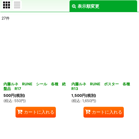
表示順変更
閉じる
27
件
表示数
:
在庫あり
並び順
:
絞り込む
内藤ルネ RUNE シール 各種 絶
内藤ルネ RUNE ポスター 各種
盤品 R17
R13
500
円
(税別)
1,500
円
(税別)
(
税込
:
550
円
)
(
税込
:
1,650
円
)
カートに入れる
カートに入れる