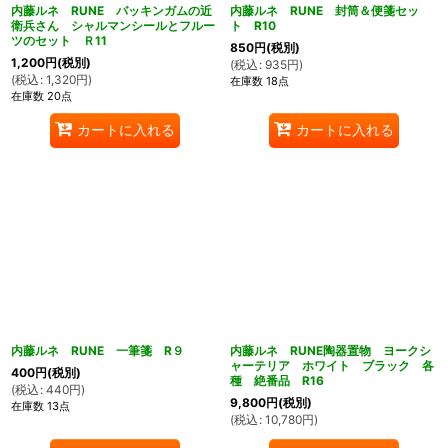
内藤ルネ RUNE バッキンガムの近
内藤ルネ RUNE 封筒＆便箋セッ
衛兵さん シャルマンシールとフルー
ト R10
ツのセット Ｒ11
850
円
(税別)
1,200
円
(税別)
(
税込
:
935
円
)
(
税込
:
1,320
円
)
在庫数 18点
在庫数 20点
カートに入れる
カートに入れる
内藤ルネ RUNE 一筆箋 R９
内藤ルネ RUNE陶器置物 ヨークシ
ャーテリア ホワイト ブラック 各
400
円
(税別)
種 絶番品 R16
(
税込
:
440
円
)
9,800
円
(税別)
在庫数 13点
(
税込
:
10,780
円
)