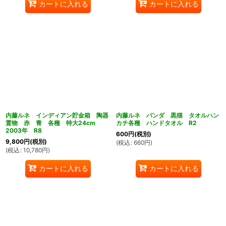
カートに入れる
カートに入れる
内藤ルネ インディアン貯金箱 陶器
内藤ルネ パンダ 黒猫 タオルハン
置物 赤 青 各種 特大24cm
カチ各種 ハンドタオル R2
2003年 R8
600
円
(税別)
9,800
円
(税別)
(
税込
:
660
円
)
(
税込
:
10,780
円
)
カートに入れる
カートに入れる