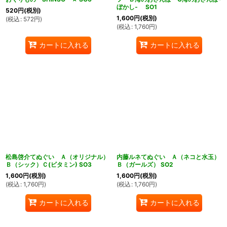
ぼかし‐ SO1
520
円
(税別)
1,600
円
(税別)
(
税込
:
572
円
)
(
税込
:
1,760
円
)
カートに入れる
カートに入れる
松島啓介てぬぐい Ａ（オリジナル）
内藤ルネてぬぐい Ａ（ネコと水玉）
Ｂ（シック）Ｃ(ビタミン) SO3
Ｂ（ガールズ） SO2
1,600
円
(税別)
1,600
円
(税別)
(
税込
:
1,760
円
)
(
税込
:
1,760
円
)
カートに入れる
カートに入れる