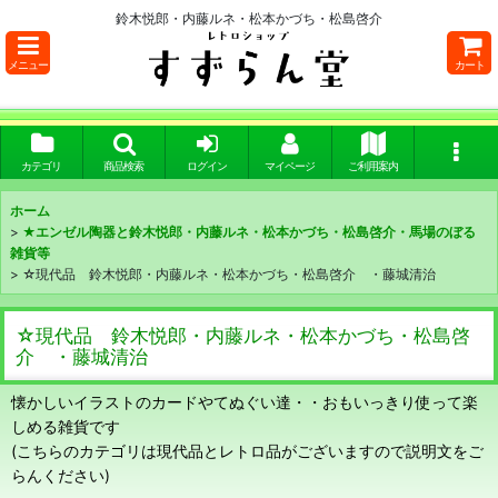
鈴木悦郎・内藤ルネ・松本かづち・松島啓介
メニュー
カート
カテゴリ
商品検索
ログイン
マイページ
ご利用案内
ホーム
>
★エンゼル陶器と鈴木悦郎・内藤ルネ・松本かづち・松島啓介・馬場のぼる
雑貨等
>
☆現代品 鈴木悦郎・内藤ルネ・松本かづち・松島啓介 ・藤城清治
☆現代品 鈴木悦郎・内藤ルネ・松本かづち・松島啓
介 ・藤城清治
懐かしいイラストのカードやてぬぐい達・・おもいっきり使って楽
しめる雑貨です
(こちらのカテゴリは現代品とレトロ品がございますので説明文をご
らんください)