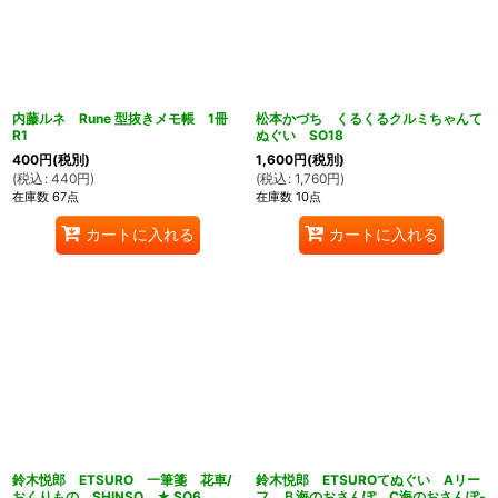
内藤ルネ Rune 型抜きメモ帳 1冊
松本かづち くるくるクルミちゃんて
R1
ぬぐい SO18
400
円
(税別)
1,600
円
(税別)
(
税込
:
440
円
)
(
税込
:
1,760
円
)
在庫数 67点
在庫数 10点
カートに入れる
カートに入れる
鈴木悦郎 ETSURO 一筆箋 花車/
鈴木悦郎 ETSUROてぬぐい Aリー
おくりもの SHINSO ★ SO6
フ Ｂ海のおさんぽ C海のおさんぽ‐