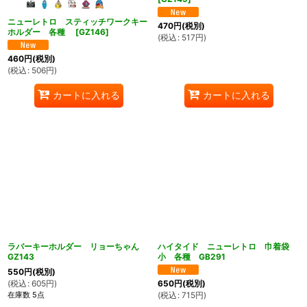
ニューレトロ スティッチワークキー
470
円
(税別)
ホルダー 各種
[
GZ146
]
(
税込
:
517
円
)
460
円
(税別)
(
税込
:
506
円
)
カートに入れる
カートに入れる
ラバーキーホルダー リョーちゃん
ハイタイド ニューレトロ 巾着袋
GZ143
小 各種 GB291
550
円
(税別)
(
税込
:
605
円
)
650
円
(税別)
在庫数 5点
(
税込
:
715
円
)