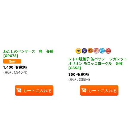
わたしのペンケース 鳥 各種
[
GP078
]
レトロ駄菓子 缶バッジ シガレット
オリオン モロッコヨーグル 各種
1,400
円
(税別)
[
GSS3
]
(
税込
:
1,540
円
)
350
円
(税別)
(
税込
:
385
円
)
カートに入れる
カートに入れる