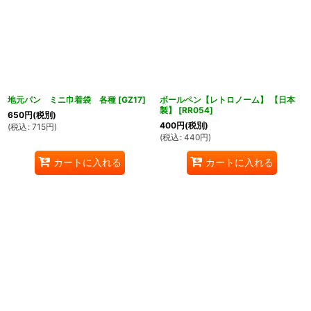
地元パン ミニ巾着袋 各種
[
GZ17
]
ボールペン【レトロノーム】 【日本
製】
[
RR054
]
650
円
(税別)
400
円
(税別)
(
税込
:
715
円
)
(
税込
:
440
円
)
カートに入れる
カートに入れる