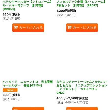
ホテルキーホルダー【レトロノーム】
ノスタルジック巾着【レトロノーム】
ルームキーモチーフ 【日本製】
2枚セット 【日本製】
[
RR077
]
[
RR053
]
1,200
円
(税別)
650
円
(税別)
(
税込
:
1,320
円
)
(
税込
:
715
円
)
カートに入れる
カートに入れる
ハイタイド ニューレトロ 光る看板
なかよしチャーミーちゃんとかわいい
キーホルダー 各種
[
GZ154
]
おともだち ミニチュアコレクション
カプセルトイ ガチャガチャ
GN27
600
円
(税別)
400
円
～2,500
円
(税別)
(
税込
:
660
円
)
(
税込
:
440
円
～2,750
円
)