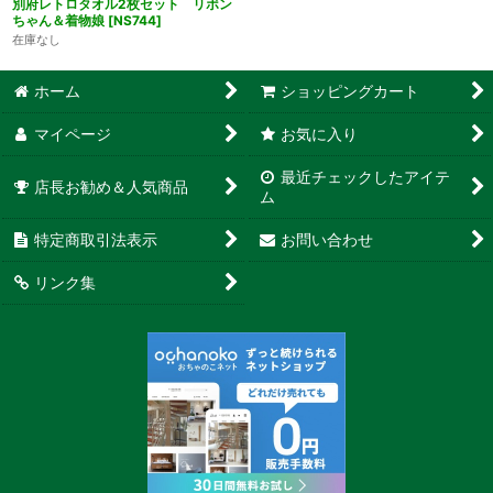
別府レトロタオル2枚セット リボン
ちゃん＆着物娘
[
NS744
]
在庫なし
ホーム
ショッピングカート
マイページ
お気に入り
最近チェックしたアイテ
店長お勧め＆人気商品
ム
特定商取引法表示
お問い合わせ
リンク集