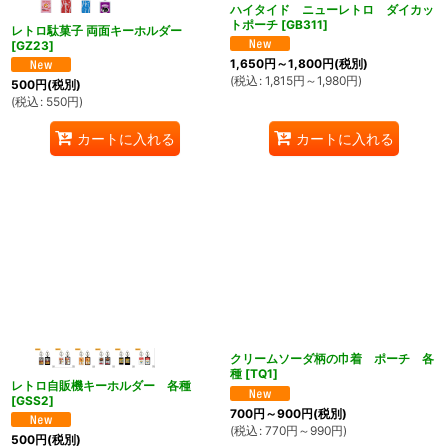
ハイタイド ニューレトロ ダイカッ
トポーチ
[
GB311
]
レトロ駄菓子 両面キーホルダー
[
GZ23
]
1,650
円
～1,800
円
(税別)
(
税込
:
1,815
円
～1,980
円
)
500
円
(税別)
(
税込
:
550
円
)
カートに入れる
カートに入れる
クリームソーダ柄の巾着 ポーチ 各
種
[
TQ1
]
レトロ自販機キーホルダー 各種
[
GSS2
]
700
円
～900
円
(税別)
(
税込
:
770
円
～990
円
)
500
円
(税別)