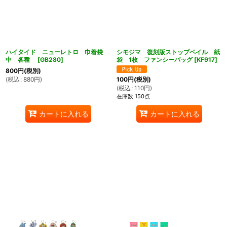
ハイタイド ニューレトロ 巾着袋
シモジマ 復刻版ストップペイル 紙
中 各種
[
GB280
]
袋 1枚 ファンシーバッグ
[
KF917
]
800
円
(税別)
(
税込
:
880
円
)
100
円
(税別)
(
税込
:
110
円
)
在庫数 150点
カートに入れる
カートに入れる