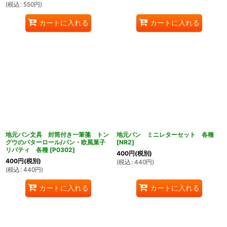
(
税込
:
550
円
)
カートに入れる
カートに入れる
地元パン文具 封筒付き一筆箋 トン
地元パン ミニレターセット 各種
グウのバターロール/パン・欧風菓子
[
NR2
]
リバティ 各種
[
P0302
]
400
円
(税別)
400
円
(税別)
(
税込
:
440
円
)
(
税込
:
440
円
)
カートに入れる
カートに入れる