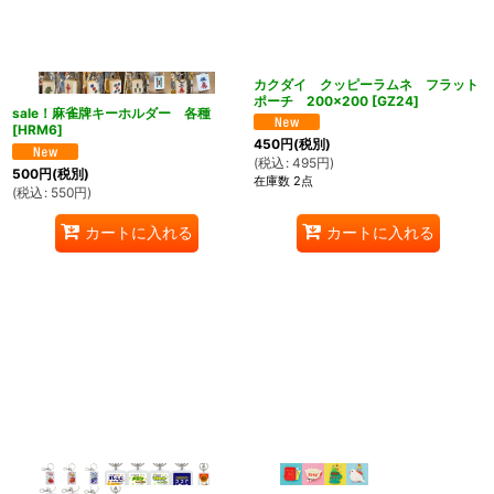
カクダイ クッピーラムネ フラット
ポーチ 200×200
[
GZ24
]
sale！麻雀牌キーホルダー 各種
[
HRM6
]
450
円
(税別)
(
税込
:
495
円
)
500
円
(税別)
在庫数 2点
(
税込
:
550
円
)
カートに入れる
カートに入れる