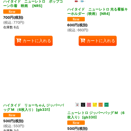
ハイタイド ニューレトロ ポップコ
ーン巾着 映画
[
NR5
]
ハイタイド ニューレトロ 光る看板キ
ーホルダー（映画）
[
NR4
]
700
円
(税別)
(
税込
:
770
円
)
600
円
(税別)
在庫数 6点
(
税込
:
660
円
)
カートに入れる
カートに入れる
ハイタイド リョーちゃん ジッパーバ
ッグ M （6枚入り）
[
gb331
]
ニューレトロ ジッパーバッグ M （6
枚入り）
[
gb330
]
500
円
(税別)
(
税込
:
550
円
)
500
円
(税別)
在庫数 3点