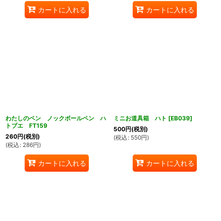
カートに入れる
カートに入れる
わたしのペン ノックボールペン ハ
ミニお道具箱 ハト
[
EB039
]
トブエ FT159
500
円
(税別)
260
円
(税別)
(
税込
:
550
円
)
(
税込
:
286
円
)
カートに入れる
カートに入れる