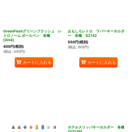
GreenFlashグリーンフラッシュ レ
おもしろレトロ ラバーキーホルダ
トロノーム ボールペン 各種
ー 各種 GZ142
[
GH4
]
550
円
(税別)
400
円
(税別)
(
税込
:
605
円
)
(
税込
:
440
円
)
カートに入れる
カートに入れる
ホテルスリッパキーホルダー 各種
[
GZ149
]