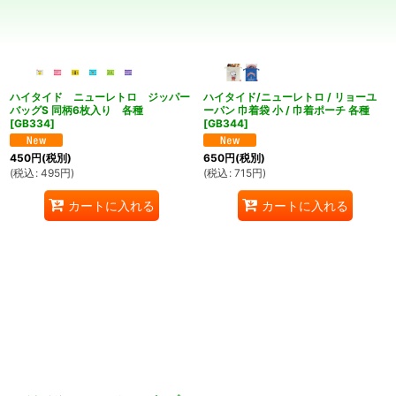
絞り込む
ハイタイド ニューレトロ ジッパー
ハイタイド/ニューレトロ / リョーユ
バッグS 同柄6枚入り 各種
ーパン 巾着袋 小 / 巾着ポーチ 各種
[
GB334
]
[
GB344
]
450
円
(税別)
650
円
(税別)
(
税込
:
495
円
)
(
税込
:
715
円
)
カートに入れる
カートに入れる