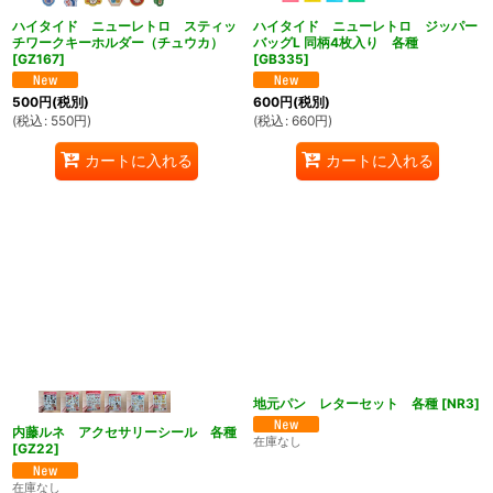
ハイタイド ニューレトロ スティッ
ハイタイド ニューレトロ ジッパー
チワークキーホルダー（チュウカ）
バッグL 同柄4枚入り 各種
[
GZ167
]
[
GB335
]
500
円
(税別)
600
円
(税別)
(
税込
:
550
円
)
(
税込
:
660
円
)
カートに入れる
カートに入れる
地元パン レターセット 各種
[
NR3
]
内藤ルネ アクセサリーシール 各種
在庫なし
[
GZ22
]
在庫なし