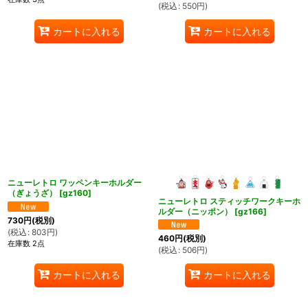
(
税込
:
550
円
)
カートに入れる
カートに入れる
ニューレトロ ワッペンキーホルダー
（ぎょうざ）
[
gz160
]
ニューレトロ スティッチワークキーホ
ルダー（ニッポン）
[
gz166
]
730
円
(税別)
(
税込
:
803
円
)
460
円
(税別)
在庫数 2点
(
税込
:
506
円
)
カートに入れる
カートに入れる