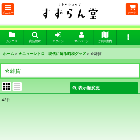
メニュー
カート
カテゴリ
商品検索
ログイン
マイページ
ご利用案内
ホーム
>
★ニューレトロ 現代に蘇る昭和グッズ
>
☆雑貨
☆雑貨
表示順変更
閉じる
43
件
表示数
:
在庫あり
並び順
: