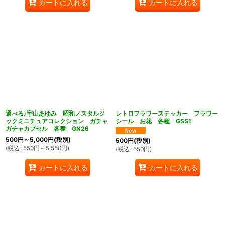
カートに入れる
カートに入れる
選べる♪宇山あゆみ 昭和ノスタルジ
レトロフラワーステッカー フラワー
ックミニチュアコレクション ガチャ
シール お花 各種 GSS1
ガチャカプセル 各種 GN26
500
円
～5,000
円
(税別)
500
円
(税別)
(
税込
:
550
円
～5,550
円
)
(
税込
:
550
円
)
カートに入れる
カートに入れる