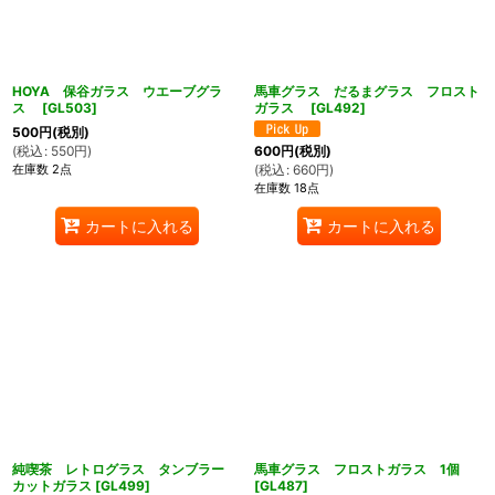
HOYA 保谷ガラス ウエーブグラ
馬車グラス だるまグラス フロスト
ス
[
GL503
]
ガラス
[
GL492
]
500
円
(税別)
(
税込
:
550
円
)
600
円
(税別)
在庫数 2点
(
税込
:
660
円
)
在庫数 18点
カートに入れる
カートに入れる
ん堂
純喫茶 レトログラス タンブラー
馬車グラス フロストガラス 1個
カットガラス
[
GL499
]
[
GL487
]