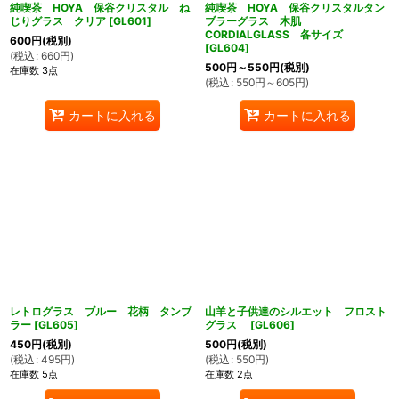
純喫茶 HOYA 保谷クリスタル ね
純喫茶 HOYA 保谷クリスタルタン
じりグラス クリア
[
GL601
]
ブラーグラス 木肌
CORDIALGLASS 各サイズ
600
円
(税別)
[
GL604
]
(
税込
:
660
円
)
500
円
～550
円
(税別)
在庫数 3点
(
税込
:
550
円
～605
円
)
カートに入れる
カートに入れる
レトログラス ブルー 花柄 タンブ
山羊と子供達のシルエット フロスト
ラー
[
GL605
]
グラス
[
GL606
]
450
円
(税別)
500
円
(税別)
(
税込
:
495
円
)
(
税込
:
550
円
)
在庫数 5点
在庫数 2点