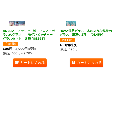
ADERIA アデリア 紫 フロストガ
HOYA保谷ガラス 木のような模様の
ラスのグラス モダンピッチャー
グラス 形違い2種
[
GL459
]
グラスセット 各種
[
GS298
]
450
円
(税別)
500
円
～8,900
円
(税別)
(
税込
:
495
円
)
(
税込
:
550
円
～9,790
円
)
カートに入れる
カートに入れる