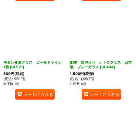
モダン変形グラス ゴールドライン
SGF 気泡入り レトログラス 日本
1個
[
GL521
]
製 ブルーガラス
[
GL494
]
500
円
(税別)
1,500
円
(税別)
(
税込
:
550
円
)
(
税込
:
1,650
円
)
在庫数 1点
在庫数 4点
カートに入れる
カートに入れる