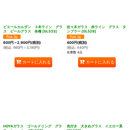
ピエールカルダン ３本ライン グラ
佐々木ガラス 赤ライン グラス タ
ス ビールグラス 各種
[
GL533
]
ンブラー
[
GL529
]
600
円
～2,900
円
(税別)
400
円
(税別)
(
税込
:
660
円
～3,190
円
)
(
税込
:
440
円
)
在庫数 4点
カートに入れる
カートに入れる
HOYAガラス ゴールドリング グラ
色付き 大きめグラス イエロー系