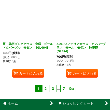
菫 花柄ゴンググラス 金縁 ゴール
ADERIAアデリアガラス アンバーグ
ド＆パープル モダン
[
GL464
]
ラス モール モダン 純喫茶
[
GL474
]
600
円
(税別)
700
円
(税別)
(
税込
:
660
円
)
(
税込
:
770
円
)
在庫数 3点
在庫数 13点
カートに入れる
カートに入れる
1
2
3
...
7
次
»
ホーム
ショッピングカート