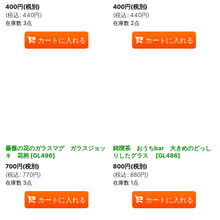
400
円
(税別)
400
円
(税別)
(
税込
:
440
円
)
(
税込
:
440
円
)
在庫数 3点
在庫数 2点
カートに入れる
カートに入れる
薔薇の花のガラスマグ ガラスジョッ
純喫茶 おうちbar 大きめのどっし
キ 花柄
[
GL496
]
りしたグラス
[
GL486
]
700
円
(税別)
800
円
(税別)
(
税込
:
770
円
)
(
税込
:
880
円
)
在庫数 3点
在庫数 1点
カートに入れる
カートに入れる