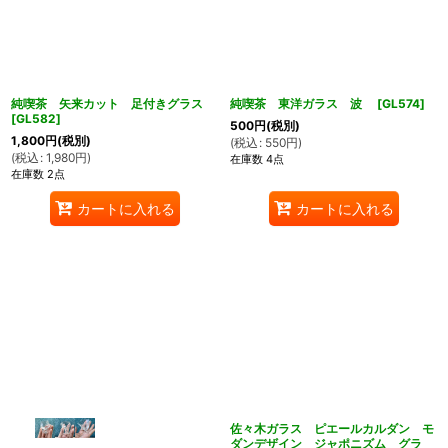
純喫茶 矢来カット 足付きグラス
純喫茶 東洋ガラス 波
[
GL574
]
[
GL582
]
500
円
(税別)
1,800
円
(税別)
(
税込
:
550
円
)
(
税込
:
1,980
円
)
在庫数 4点
在庫数 2点
カートに入れる
カートに入れる
佐々木ガラス ピエールカルダン モ
ダンデザイン ジャポニズム グラ