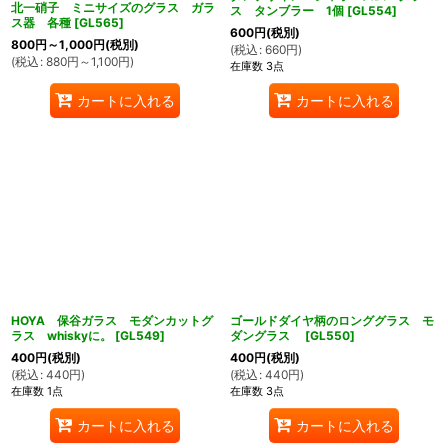
北一硝子 ミニサイズのグラス ガラ
ス タンブラー 1個
[
GL554
]
ス器 各種
[
GL565
]
600
円
(税別)
800
円
～1,000
円
(税別)
(
税込
:
660
円
)
(
税込
:
880
円
～1,100
円
)
在庫数 3点
カートに入れる
カートに入れる
HOYA 保谷ガラス モダンカットグ
ゴールドダイヤ柄のロンググラス モ
ラス whiskyに。
[
GL549
]
ダングラス
[
GL550
]
400
円
(税別)
400
円
(税別)
(
税込
:
440
円
)
(
税込
:
440
円
)
在庫数 1点
在庫数 3点
カートに入れる
カートに入れる