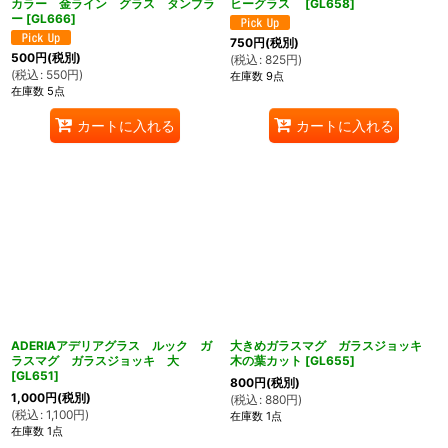
カラー 金ライン グラス タンブラ
ヒーグラス
[
GL658
]
ー
[
GL666
]
750
円
(税別)
500
円
(税別)
(
税込
:
825
円
)
(
税込
:
550
円
)
在庫数 9点
在庫数 5点
カートに入れる
カートに入れる
ADERIAアデリアグラス ルック ガ
大きめガラスマグ ガラスジョッキ
ラスマグ ガラスジョッキ 大
木の葉カット
[
GL655
]
[
GL651
]
800
円
(税別)
1,000
円
(税別)
(
税込
:
880
円
)
(
税込
:
1,100
円
)
在庫数 1点
在庫数 1点