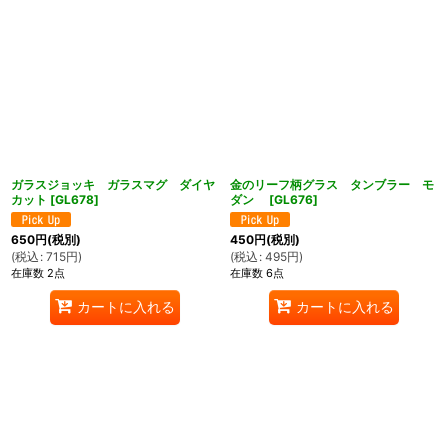
ガラスジョッキ ガラスマグ ダイヤ
金のリーフ柄グラス タンブラー モ
カット
[
GL678
]
ダン
[
GL676
]
650
円
(税別)
450
円
(税別)
(
税込
:
715
円
)
(
税込
:
495
円
)
在庫数 2点
在庫数 6点
カートに入れる
カートに入れる