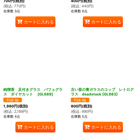
700
円
(税別)
400
円
(税別)
(
税込
:
770
円
)
(
税込
:
440
円
)
在庫数 3点
在庫数 6点
カートに入れる
カートに入れる
純喫茶 足付きグラス パフェグラ
古い昔の青ガラスのコップ レトログ
ス ダイヤカット
[
GL689
]
ラス deadstock
[
GL683
]
1,990
円
(税別)
900
円
(税別)
(
税込
:
2,189
円
)
(
税込
:
990
円
)
在庫数 4点
在庫数 5点
カートに入れる
カートに入れる