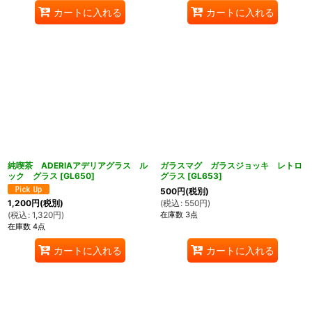
カートに入れる
カートに入れる
純喫茶 ADERIAアデリアグラス ル
ガラスマグ ガラスジョッキ レトロ
ック グラス
[
GL650
]
グラス
[
GL653
]
500
円
(税別)
(
税込
:
550
円
)
1,200
円
(税別)
在庫数 3点
(
税込
:
1,320
円
)
在庫数 4点
カートに入れる
カートに入れる