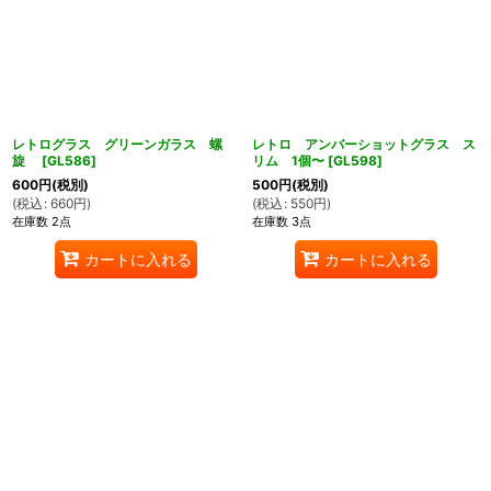
レトログラス グリーンガラス 螺
レトロ アンバーショットグラス ス
旋
[
GL586
]
リム 1個〜
[
GL598
]
600
円
(税別)
500
円
(税別)
(
税込
:
660
円
)
(
税込
:
550
円
)
在庫数 2点
在庫数 3点
カートに入れる
カートに入れる