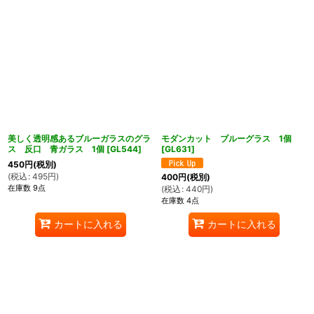
美しく透明感あるブルーガラスのグラ
モダンカット ブルーグラス 1個
ス 反口 青ガラス 1個
[
GL544
]
[
GL631
]
450
円
(税別)
(
税込
:
495
円
)
400
円
(税別)
在庫数 9点
(
税込
:
440
円
)
在庫数 4点
カートに入れる
カートに入れる