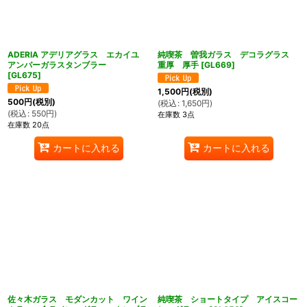
ADERIA アデリアグラス エカイユ
純喫茶 曽我ガラス デコラグラス
アンバーガラスタンブラー
重厚 厚手
[
GL669
]
[
GL675
]
1,500
円
(税別)
500
円
(税別)
(
税込
:
1,650
円
)
(
税込
:
550
円
)
在庫数 3点
在庫数 20点
カートに入れる
カートに入れる
佐々木ガラス モダンカット ワイン
純喫茶 ショートタイプ アイスコー