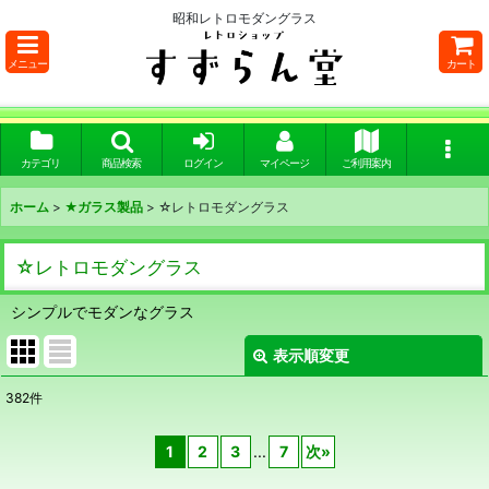
昭和レトロモダングラス
メニュー
カート
カテゴリ
商品検索
ログイン
マイページ
ご利用案内
ホーム
>
★ガラス製品
>
☆レトロモダングラス
☆レトロモダングラス
シンプルでモダンなグラス
表示順変更
閉じる
382
件
表示数
:
1
2
3
...
7
次
»
在庫あり