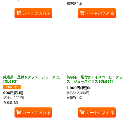
在庫数 5点
カートに入れる
カートに入れる
純喫茶 足付きグラス ジュースに。
純喫茶 足付きアイスコーヒーグラ
[
GL693
]
ス ジュースグラス
[
GL691
]
1,900
円
(税別)
(
税込
:
2,090
円
)
900
円
(税別)
在庫数 1点
(
税込
:
990
円
)
在庫数 1点
カートに入れる
カートに入れる