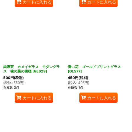
カートに入れる
カートに入れる
純喫茶 カメイガラス モダングラ
青い花 ゴールドプリントグラス
ス 橡の葉の模様
[
GL629
]
[
GL577
]
500
円
(税別)
450
円
(税別)
(
税込
:
550
円
)
(
税込
:
495
円
)
在庫数 3点
在庫数 1点
カートに入れる
カートに入れる