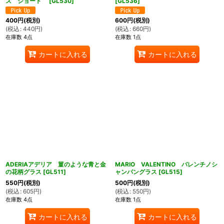
ス ショート
[
GL530
]
[
GL536
]
400
円
(税別)
600
円
(税別)
(
税込
:
440
円
)
(
税込
:
660
円
)
在庫数 4点
在庫数 1点
カートに入れる
カートに入れる
ADERIAアデリア 菫のような青と金
MARIO VALENTINO バレンチノシ
の花柄グラス
[
GL511
]
ャンパングラス
[
GL515
]
550
円
(税別)
500
円
(税別)
(
税込
:
605
円
)
(
税込
:
550
円
)
在庫数 4点
在庫数 1点
カートに入れる
カートに入れる