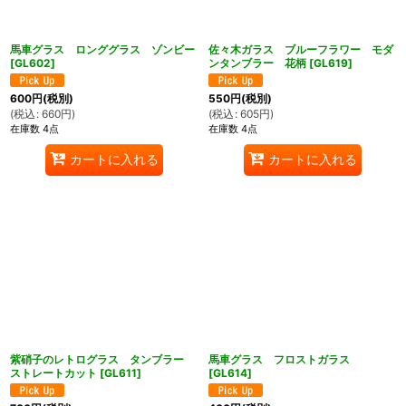
馬車グラス ロンググラス ゾンビー
佐々木ガラス ブルーフラワー モダ
[
GL602
]
ンタンブラー 花柄
[
GL619
]
600
円
(税別)
550
円
(税別)
(
税込
:
660
円
)
(
税込
:
605
円
)
在庫数 4点
在庫数 4点
カートに入れる
カートに入れる
紫硝子のレトログラス タンブラー
馬車グラス フロストガラス
ストレートカット
[
GL611
]
[
GL614
]