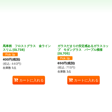
並び順
:
絞り込む
馬車柄 フロストグラス 金ライン
ガラスだまりの安定感あるガラスコッ
スリム
[
GL738
]
プ モダングラス パープル模様
[
GL705
]
400
円
(税別)
650
円
(税別)
(
税込
:
440
円
)
(
税込
:
715
円
)
在庫数 5点
在庫数 3点
カートに入れる
カートに入れる