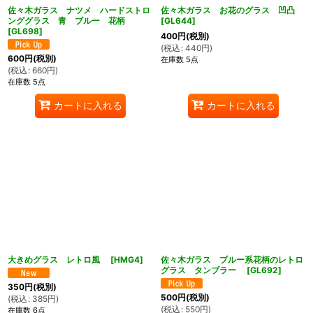
佐々木ガラス ナツメ ハードストロ
佐々木ガラス お花のグラス 凹凸
ンググラス 青 ブルー 花柄
[
GL644
]
[
GL698
]
400
円
(税別)
(
税込
:
440
円
)
600
円
(税別)
在庫数 5点
(
税込
:
660
円
)
在庫数 5点
カートに入れる
カートに入れる
大きめグラス レトロ風
[
HMG4
]
佐々木ガラス ブルー系花柄のレトロ
グラス タンブラー
[
GL692
]
350
円
(税別)
500
円
(税別)
(
税込
:
385
円
)
(
税込
:
550
円
)
在庫数 6点