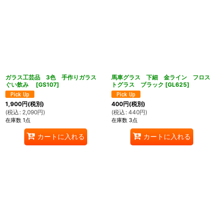
ガラス工芸品 3色 手作りガラス
馬車グラス 下細 金ライン フロス
ぐい飲み
[
GS107
]
トグラス ブラック
[
GL625
]
1,900
円
(税別)
400
円
(税別)
(
税込
:
2,090
円
)
(
税込
:
440
円
)
在庫数 1点
在庫数 3点
カートに入れる
カートに入れる