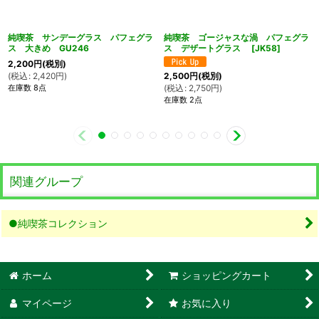
純喫茶 サンデーグラス パフェグラ
純喫茶 ゴージャスな渦 パフェグラ
ス 大きめ GU246
ス デザートグラス
[
JK58
]
2,200
円
(税別)
(
税込
:
2,420
円
)
2,500
円
(税別)
在庫数 8点
(
税込
:
2,750
円
)
在庫数 2点
関連グループ
●純喫茶コレクション
ホーム
ショッピングカート
マイページ
お気に入り