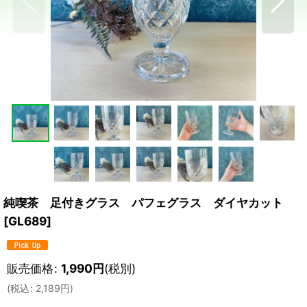
純喫茶 足付きグラス パフェグラス ダイヤカット
[
GL689
]
販売価格
:
1,990
円
(税別)
(
税込
:
2,189
円
)