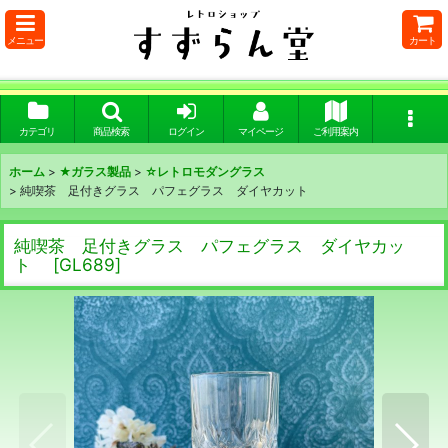
メニュー
カート
カテゴリ
商品検索
ログイン
マイページ
ご利用案内
ホーム
>
★ガラス製品
>
☆レトロモダングラス
>
純喫茶 足付きグラス パフェグラス ダイヤカット
純喫茶 足付きグラス パフェグラス ダイヤカッ
ト
[
GL689
]