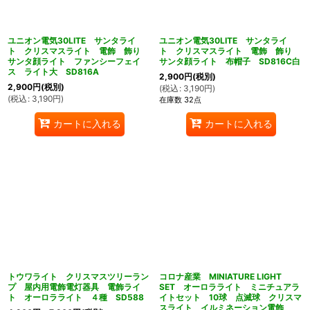
ユニオン電気30LITE サンタライ
ユニオン電気30LITE サンタライ
ト クリスマスライト 電飾 飾り
ト クリスマスライト 電飾 飾り
サンタ顔ライト ファンシーフェイ
サンタ顔ライト 布帽子 SD816C白
ス ライト大 SD816A
2,900
円
(税別)
2,900
円
(税別)
(
税込
:
3,190
円
)
(
税込
:
3,190
円
)
在庫数 32点
カートに入れる
カートに入れる
トウワライト クリスマスツリーラン
コロナ産業 MINIATURE LIGHT
プ 屋内用電飾電灯器具 電飾ライ
SET オーロラライト ミニチュアラ
ト オーロラライト ４種 SD588
イトセット 10球 点滅球 クリスマ
スライト イルミネーション電飾