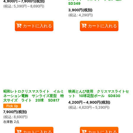
4,900
円
～7,900
円
(税別)
SD349
(
税込
:
5,390
円
～8,690
円
)
3,900
円
(税別)
(
税込
:
4,290
円
)
カートに入れる
カートに入れる
昭和レトロクリスマスライト イルミ
映画とんび使用 クリスマスライトセ
ネーション電飾 サンライズ星型 特
ット 10球花型ボール SD830
大サイズ ライト 20球 SD817
4,200
円
～4,900
円
(税別)
(
税込
:
4,620
円
～5,390
円
)
7,900
円
(税別)
(
税込
:
8,690
円
)
在庫数 2点
カートに入れる
カートに入れる