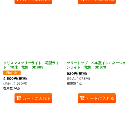
クリスマスツリーライト 花型ライ
ツリートップ ベル型イルミネーショ
ト 10球 電飾 SD869
ンライト 電飾 SD879
980
円
(税別)
(
税込
:
1,078
円
)
4,500
円
(税別)
在庫数 1点
(
税込
:
4,950
円
)
在庫数 14点
カートに入れる
カートに入れる