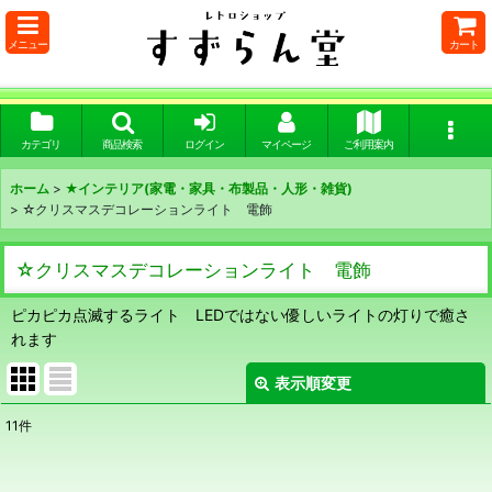
メニュー
カート
カテゴリ
商品検索
ログイン
マイページ
ご利用案内
ホーム
>
★インテリア(家電・家具・布製品・人形・雑貨)
>
☆クリスマスデコレーションライト 電飾
☆クリスマスデコレーションライト 電飾
ピカピカ点滅するライト LEDではない優しいライトの灯りで癒さ
れます
表示順変更
閉じる
11
件
表示数
: