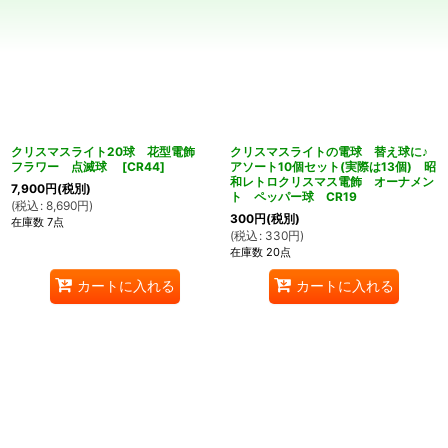
在庫あり
並び順
:
絞り込む
クリスマスライト20球 花型電飾
クリスマスライトの電球 替え球に♪
フラワー 点滅球
[
CR44
]
アソート10個セット(実際は13個) 昭
和レトロクリスマス電飾 オーナメン
7,900
円
(税別)
ト ペッパー球 CR19
(
税込
:
8,690
円
)
300
円
(税別)
在庫数 7点
(
税込
:
330
円
)
在庫数 20点
カートに入れる
カートに入れる