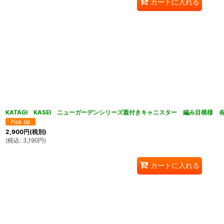
カートに入れる
KATAGI KASEI ニューガーデンシリーズ蓋付きキャニスター 編み目模様 各
2,900
円
(税別)
(
税込
:
3,190
円
)
カートに入れる