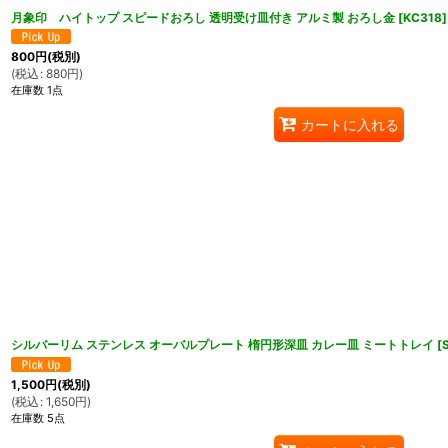
月象印 ハイトップ スピードおろし 透明受け皿付き アルミ製 おろし金
[
KC318
]
800
円
(税別)
(
税込
:
880
円
)
在庫数 1点
カートに入れる
シルバーリム ステンレス オーバルプレート 楕円形深皿 カレー皿 ミートトレイ
[
1,500
円
(税別)
(
税込
:
1,650
円
)
在庫数 5点