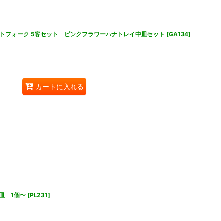
ザートフォーク 5客セット ピンクフラワーハナトレイ中皿セット
[
GA134
]
カートに入れる
皿 1個〜
[
PL231
]