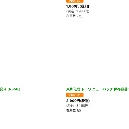
1,800
円
(税別)
(
税込
:
1,980
円
)
在庫数 2点
絵変り
[
N558
]
東和化成 トーワ ニューパック 保存容
2,900
円
(税別)
(
税込
:
3,190
円
)
在庫数 1点