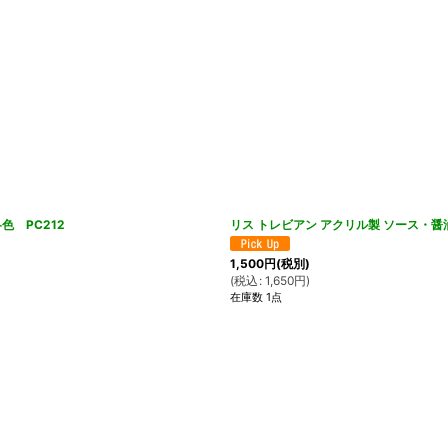
色 PC212
リス トレビアン アクリル製 ソース・醤油
1,500
円
(税別)
(
税込
:
1,650
円
)
在庫数 1点