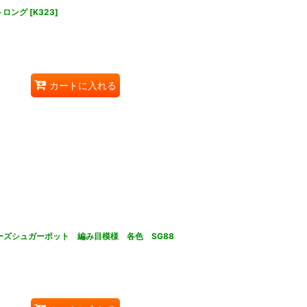
トロング
[
K323
]
カートに入れる
シリーズシュガーポット 編み目模様 各色 SG88