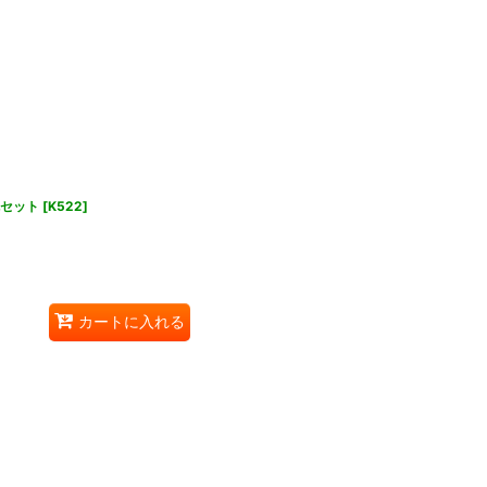
色セット
[
K522
]
カートに入れる