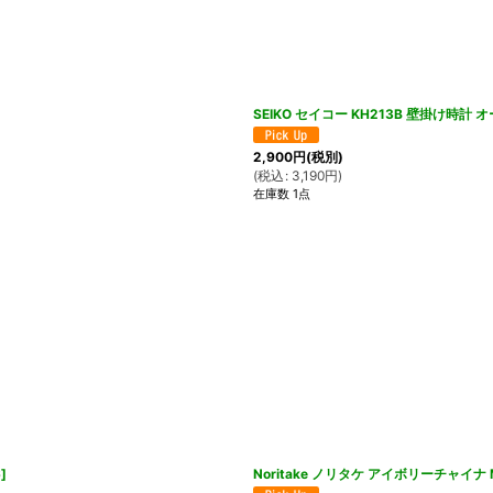
SEIKO セイコー KH213B 壁掛け時計 オ
2,900
円
(税別)
(
税込
:
3,190
円
)
在庫数 1点
6
]
Noritake ノリタケ アイボリーチャイナ 