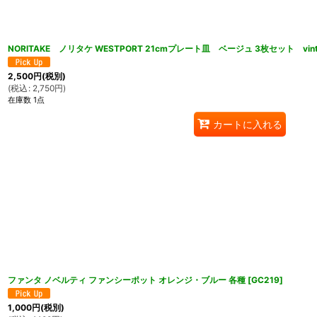
NORITAKE ノリタケ WESTPORT 21cmプレート皿 ベージュ 3枚セット vint
2,500
円
(税別)
(
税込
:
2,750
円
)
在庫数 1点
カートに入れる
ファンタ ノベルティ ファンシーポット オレンジ・ブルー 各種
[
GC219
]
1,000
円
(税別)