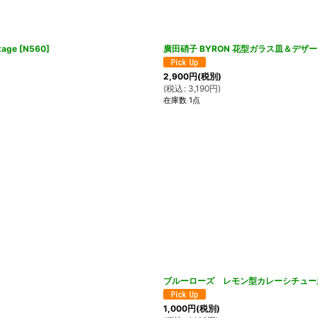
age
[
N560
]
廣田硝子 BYRON 花型ガラス皿＆デ
2,900
円
(税別)
(
税込
:
3,190
円
)
在庫数 1点
ブルーローズ レモン型カレーシチュー
1,000
円
(税別)