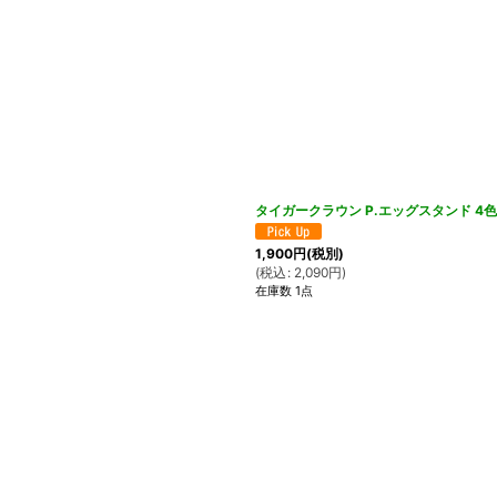
タイガークラウン P.エッグスタンド 4
1,900
円
(税別)
(
税込
:
2,090
円
)
在庫数 1点