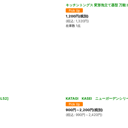
キッチントングス 変形泡立て器型 万能
1,200
円
(税別)
(
税込
:
1,320
円
)
在庫数 1点
SL52
]
KATAGI KASEI ニューガーデン
900
円
～2,200
円
(税別)
(
税込
:
990
円
～2,420
円
)