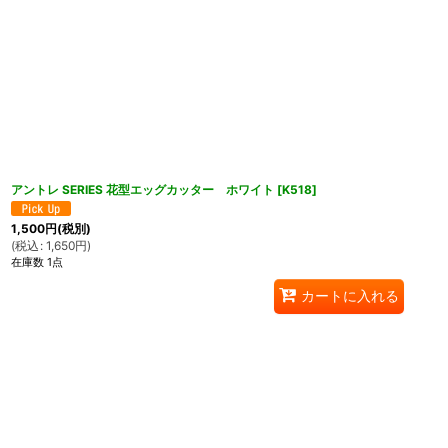
アントレ SERIES 花型エッグカッター ホワイト
[
K518
]
1,500
円
(税別)
(
税込
:
1,650
円
)
在庫数 1点
カートに入れる