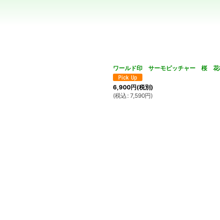
絞り込む
ワールド印 サーモピッチャー 桜 花柄
6,900
円
(税別)
(
税込
:
7,590
円
)