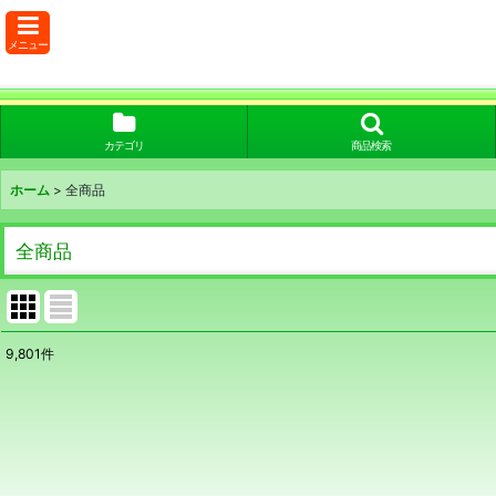
メニュー
カテゴリ
商品検索
ホーム
>
全商品
全商品
9,801
件
表示数
:
在庫あり
並び順
: