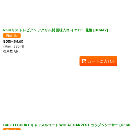
RISUリス トレビアン アクリル製 薬味入れ イエロー 花柄
[
DC442
]
800
円
(税別)
(
税込
:
880
円
)
在庫数 1点
カートに入れる
CASTLECOURT キャッスルコート WHEAT HARVEST カップ＆ソーサー
[
C56