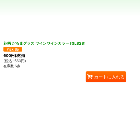
花柄 だるまグラス ワインワインカラー
[
GL828
]
600
円
(税別)
(
税込
:
660
円
)
在庫数 5点
カートに入れる