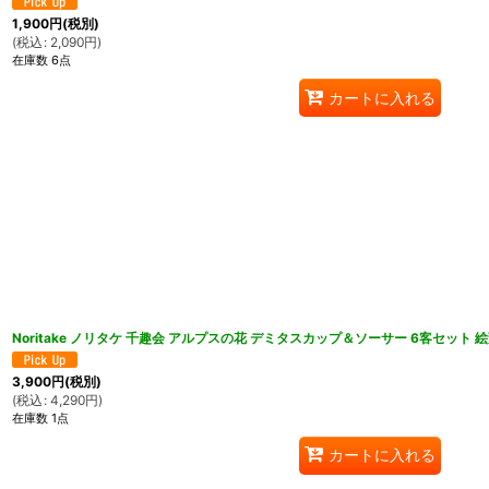
1,900
円
(税別)
(
税込
:
2,090
円
)
在庫数 6点
カートに入れる
Noritake ノリタケ 千趣会 アルプスの花 デミタスカップ＆ソーサー 6客セット 
3,900
円
(税別)
(
税込
:
4,290
円
)
在庫数 1点
カートに入れる