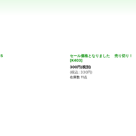
絞り込む
5
セール価格となりました 売り切り！
[
K403
]
300
円
(税別)
(
税込
:
330
円
)
在庫数 11点