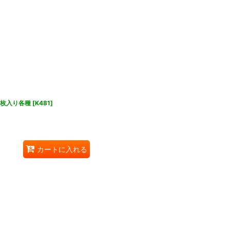
0枚入り各種
[
K481
]
カートに入れる