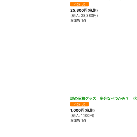
25,800
円
(税別)
(
税込
:
28,380
円
)
在庫数 1点
謎の昭和グッズ 多分なべつかみ？ 花
1,000
円
(税別)
(
税込
:
1,100
円
)
在庫数 1点