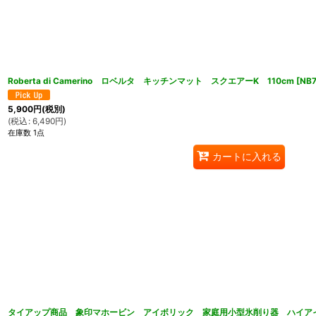
Roberta di Camerino ロベルタ キッチンマット スクエアーK 110cm
[
NB7
5,900
円
(税別)
(
税込
:
6,490
円
)
在庫数 1点
カートに入れる
タイアップ商品 象印マホービン アイボリック 家庭用小型氷削り器 ハイアイ