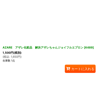
AZARE アザレ化粧品 解決アザレちゃんジョイフルエプロン
[
K489
]
1,500
円
(税別)
(
税込
:
1,650
円
)
在庫数 1点
カートに入れる