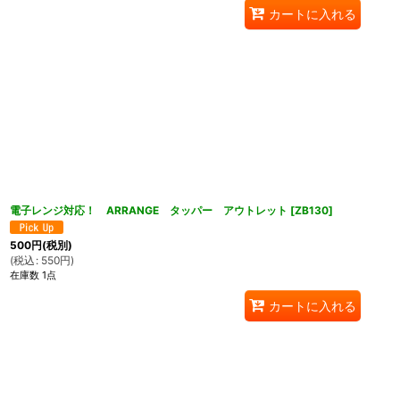
カートに入れる
電子レンジ対応！ ARRANGE タッパー アウトレット
[
ZB130
]
500
円
(税別)
(
税込
:
550
円
)
在庫数 1点
カートに入れる