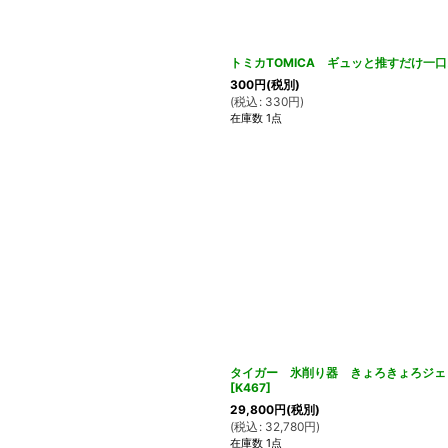
トミカTOMICA ギュッと推すだけ一
300
円
(税別)
(
税込
:
330
円
)
在庫数 1点
タイガー 氷削り器 きょろきょろジェリー
[
K467
]
29,800
円
(税別)
(
税込
:
32,780
円
)
在庫数 1点