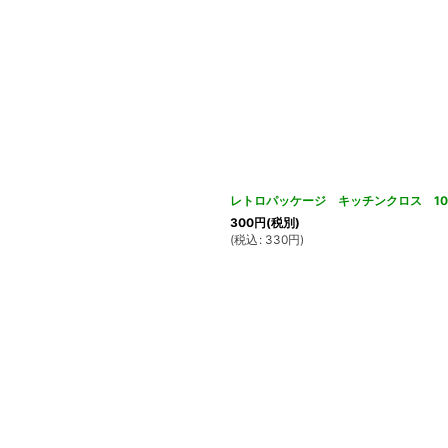
レトロパッケージ キッチンクロス 1
300
円
(税別)
(
税込
:
330
円
)