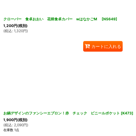
クローバー 食卓おおい 花柄食卓カバー wはなかごM
[
NS649
]
1,200
円
(税別)
(
税込
:
1,320
円
)
カートに入れる
お鍋デザインのファンシーエプロン！赤 チェック ビニールポケット
[
K473
]
1,900
円
(税別)
(
税込
:
2,090
円
)
在庫数 1点