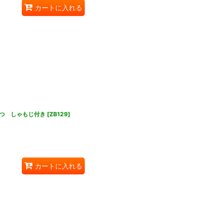
カートに入れる
つ しゃもじ付き
[
ZB129
]
カートに入れる