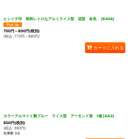
ヒシイチ印 昭和レトロなアルミライス型 花型 各色
[
K404
]
700
円
～800
円
(税別)
(
税込
:
770
円
～880
円
)
カートに入れる
カラーアルマイト製ブルー ライス型 アーモンド形 1個
[
AA3
]
800
円
(税別)
(
税込
:
880
円
)
在庫数 3点