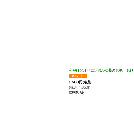
和だけどオリエンタルな蓋のお櫃 おひ
1,500
円
(税別)
(
税込
:
1,650
円
)
在庫数 1点