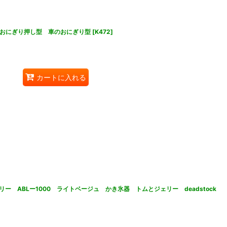
口おにぎり押し型 車のおにぎり型
[
K472
]
カートに入れる
 ABLー1000 ライトベージュ かき氷器 トムとジェリー deadstock