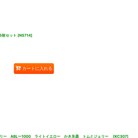
5枚セット
[
NS714
]
カートに入れる
リー ABLー1000 ライトイエロー かき氷器 トムとジェリー
[
KC307
]