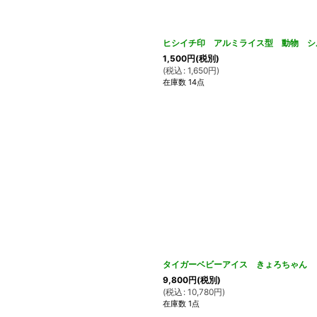
ヒシイチ印 アルミライス型 動物 シル
1,500
円
(税別)
(
税込
:
1,650
円
)
在庫数 14点
タイガーベビーアイス きょろちゃん ビー
9,800
円
(税別)
(
税込
:
10,780
円
)
在庫数 1点