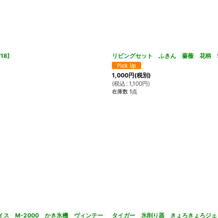
18
]
リビングセット ふきん 薔薇 花柄 
1,000
円
(税別)
(
税込
:
1,100
円
)
在庫数 1点
ス M-2000 かき氷機 ヴィンテー
タイガー 氷削り器 きょろきょろジェ