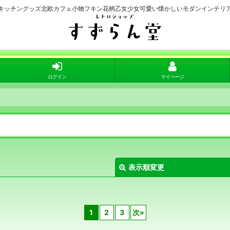
キッチングッズ北欧カフェ小物フキン花柄乙女少女可愛い懐かしいモダンインテリ
ログイン
マイページ
表示順変更
1
2
3
次
»