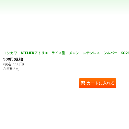
並び順
:
ヨシカワ ATELIERアトリエ ライス型 メロン ステンレス シルバー KC21
500
円
(税別)
(
税込
:
550
円
)
在庫数 8点
カートに入れる