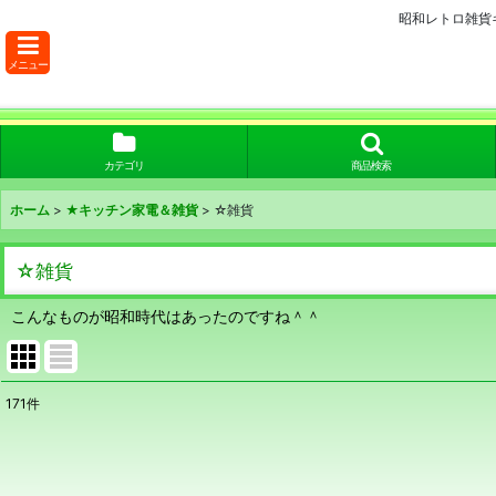
昭和レトロ雑貨
メニュー
カテゴリ
商品検索
ホーム
>
★キッチン家電＆雑貨
>
☆雑貨
☆雑貨
こんなものが昭和時代はあったのですね＾＾
171
件
表示数
:
在庫あり