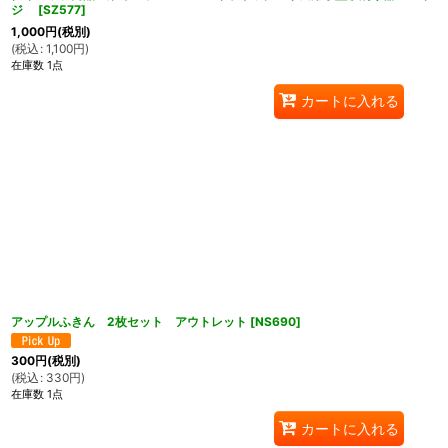
ジ
[
SZ577
]
1,000
円
(税別)
(
税込
:
1,100
円
)
在庫数 1点
カートに入れる
アップルふきん 2枚セット アウトレット
[
NS690
]
300
円
(税別)
(
税込
:
330
円
)
在庫数 1点
カートに入れる