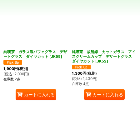
並び順
:
絞り込む
純喫茶 ガラス製パフェグラス デザ
純喫茶 放射線 カットガラス アイ
ートグラス ダイヤカット
[
JK55
]
スクリームカップ デザートグラス
ダイヤカット
[
JK52
]
1,900
円
(税別)
1,300
円
(税別)
(
税込
:
2,090
円
)
(
税込
:
1,430
円
)
在庫数 2点
在庫数 4点
カートに入れる
カートに入れる