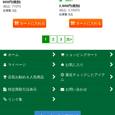
個 JK51
650
円
(税別)
2,900
円
(税別)
(
税込
:
715
円
)
(
税込
:
3,190
円
)
在庫数 3点
在庫数 9点
カートに入れる
カートに入れる
1
2
3
次
»
ホーム
ショッピングカート
マイページ
お気に入り
最近チェックしたアイテ
店長お勧め＆人気商品
ム
特定商取引法表示
お問い合わせ
リンク集