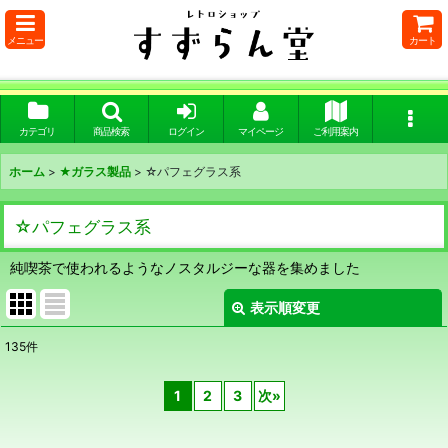
メニュー
カート
カテゴリ
商品検索
ログイン
マイページ
ご利用案内
ホーム
>
★ガラス製品
>
☆パフェグラス系
☆パフェグラス系
純喫茶で使われるようなノスタルジーな器を集めました
表示順変更
閉じる
135
件
表示数
:
1
2
3
次
»
在庫あり