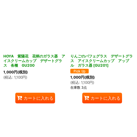
HOYA 紫陽花 花柄のガラス器 ア
りんごのパフェグラス デザートグラ
イスクリームカップ デザートグラ
ス アイスクリームカップ アップ
ス 各種 GU200
ル ガラス器
[
GU201
]
1,000
円
(税別)
(
税込
:
1,100
円
)
1,000
円
(税別)
(
税込
:
1,100
円
)
在庫数 3点
カートに入れる
カートに入れる