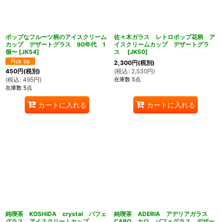
ポップなフルーツ柄のアイスクリーム
佐々木ガラス レトロポップ花柄 ア
カップ デザートグラス 90年代 1
イスクリームカップ デザートグラ
個〜
[
JK54
]
ス
[
JK50
]
2,300
円
(税別)
(
税込
:
2,530
円
)
450
円
(税別)
在庫数 5点
(
税込
:
495
円
)
在庫数 5点
カートに入れる
カートに入れる
純喫茶 KOSHIDA crystal パフェ
純喫茶 ADERIA アデリアガラス
グラス アイスクリームカップ
CARO カロ パフェグラス デザー