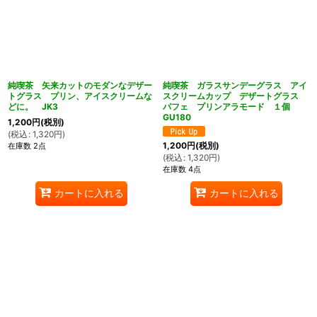
純喫茶 矢来カットのモダンなデザー
純喫茶 ガラスサンデーグラス アイ
トグラス プリン、アイスクリームな
スクリームカップ デザートグラス
どに。 JK3
パフェ プリンアラモード １個
GU180
1,200
円
(税別)
(
税込
:
1,320
円
)
1,200
円
(税別)
在庫数 2点
(
税込
:
1,320
円
)
在庫数 4点
カートに入れる
カートに入れる