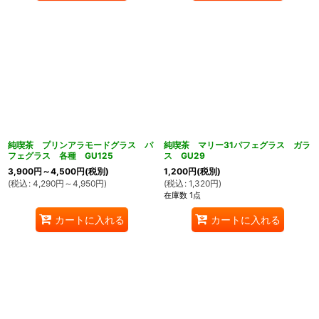
純喫茶 プリンアラモードグラス パ
純喫茶 マリー31パフェグラス ガラ
フェグラス 各種 GU125
ス GU29
3,900
円
～4,500
円
(税別)
1,200
円
(税別)
(
税込
:
4,290
円
～4,950
円
)
(
税込
:
1,320
円
)
在庫数 1点
カートに入れる
カートに入れる