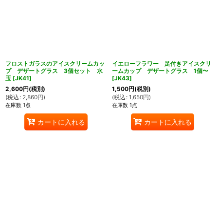
フロストガラスのアイスクリームカッ
イエローフラワー 足付きアイスクリ
プ デザートグラス 3個セット 水
ームカップ デザートグラス 1個〜
玉
[
JK41
]
[
JK43
]
2,600
円
(税別)
1,500
円
(税別)
(
税込
:
2,860
円
)
(
税込
:
1,650
円
)
在庫数 1点
在庫数 1点
カートに入れる
カートに入れる