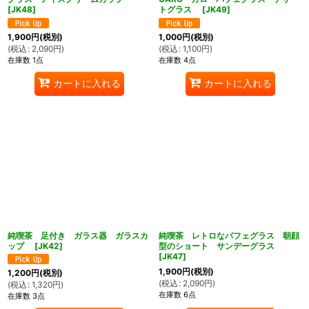
[
JK48
]
トグラス
[
JK49
]
1,900
円
(税別)
1,000
円
(税別)
(
税込
:
2,090
円
)
(
税込
:
1,100
円
)
在庫数 1点
在庫数 4点
カートに入れる
カートに入れる
純喫茶 足付き ガラス器 ガラスカ
純喫茶 レトロなパフェグラス 朝顔
ップ
[
JK42
]
型のショート サンデーグラス
[
JK47
]
1,900
円
(税別)
1,200
円
(税別)
(
税込
:
2,090
円
)
(
税込
:
1,320
円
)
在庫数 6点
在庫数 3点