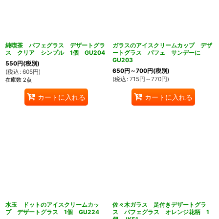
純喫茶 パフェグラス デザートグラ
ガラスのアイスクリームカップ デザ
ス クリア シンプル 1個 GU204
ートグラス パフェ サンデーに
GU203
550
円
(税別)
650
円
～700
円
(税別)
(
税込
:
605
円
)
(
税込
:
715
円
～770
円
)
在庫数 2点
カートに入れる
カートに入れる
水玉 ドットのアイスクリームカッ
佐々木ガラス 足付きデザートグラ
プ デザートグラス 1個 GU224
ス パフェグラス オレンジ花柄 1