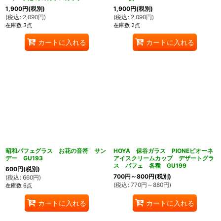
1,900
円
(税別)
1,900
円
(税別)
(
税込
:
2,090
円
)
(
税込
:
2,090
円
)
在庫数 3点
在庫数 2点
カートに入れる
カートに入れる
ん堂
昭和パフェグラス お花の音符 サン
HOYA 保谷ガラス PIONEピオーネ
デー GU193
アイスクリームカップ デザートグラ
ス パフェ 各種 GU199
600
円
(税別)
700
円
～800
円
(税別)
(
税込
:
660
円
)
(
税込
:
770
円
～880
円
)
在庫数 6点
カートに入れる
カートに入れる