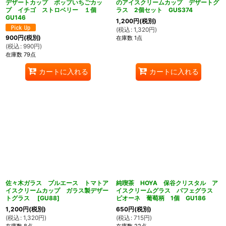
デザートカップ ポップいちごカッ
のアイスクリームカップ デザートグ
プ イチゴ ストロベリー １個
ラス 2個セット GUS374
GU146
1,200
円
(税別)
(
税込
:
1,320
円
)
900
円
(税別)
在庫数 1点
(
税込
:
990
円
)
在庫数 79点
カートに入れる
カートに入れる
佐々木ガラス プルエース トマトア
純喫茶 HOYA 保谷クリスタル ア
イスクリームカップ ガラス製デザー
イスクリームグラス パフェグラス
トグラス
[
GU88
]
ピオーネ 葡萄柄 1個 GU186
1,200
円
(税別)
650
円
(税別)
(
税込
:
1,320
円
)
(
税込
:
715
円
)
在庫数 8点
在庫数 22点