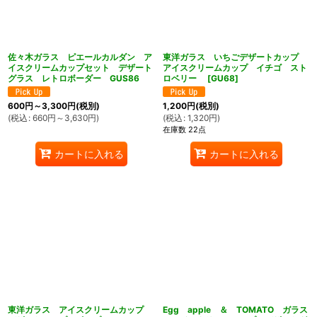
佐々木ガラス ピエールカルダン ア
東洋ガラス いちごデザートカップ
イスクリームカップセット デザート
アイスクリームカップ イチゴ スト
グラス レトロボーダー GUS86
ロベリー
[
GU68
]
600
円
～3,300
円
(税別)
1,200
円
(税別)
(
税込
:
660
円
～3,630
円
)
(
税込
:
1,320
円
)
在庫数 22点
カートに入れる
カートに入れる
東洋ガラス アイスクリームカップ
Egg apple ＆ TOMATO ガラス