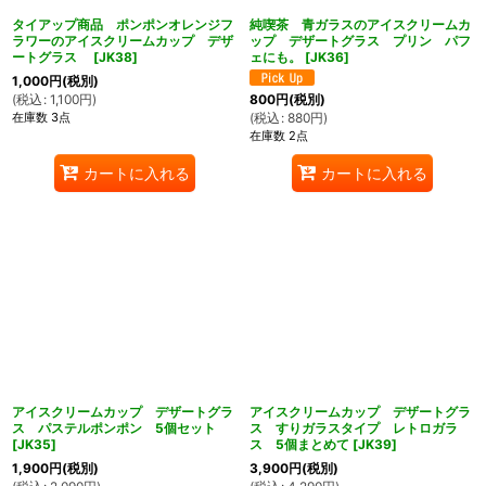
タイアップ商品 ポンポンオレンジフ
純喫茶 青ガラスのアイスクリームカ
ラワーのアイスクリームカップ デザ
ップ デザートグラス プリン パフ
ートグラス
[
JK38
]
ェにも。
[
JK36
]
1,000
円
(税別)
(
税込
:
1,100
円
)
800
円
(税別)
在庫数 3点
(
税込
:
880
円
)
在庫数 2点
カートに入れる
カートに入れる
アイスクリームカップ デザートグラ
アイスクリームカップ デザートグラ
ス パステルポンポン 5個セット
ス すりガラスタイプ レトロガラ
[
JK35
]
ス 5個まとめて
[
JK39
]
1,900
円
(税別)
3,900
円
(税別)