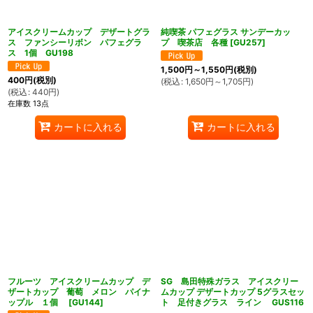
アイスクリームカップ デザートグラ
純喫茶 パフェグラス サンデーカッ
ス ファンシーリボン パフェグラ
プ 喫茶店 各種
[
GU257
]
ス 1個 GU198
1,500
円
～1,550
円
(税別)
400
円
(税別)
(
税込
:
1,650
円
～1,705
円
)
(
税込
:
440
円
)
在庫数 13点
カートに入れる
カートに入れる
フルーツ アイスクリームカップ デ
SG 島田特殊ガラス アイスクリー
ザートカップ 葡萄 メロン パイナ
ムカップ デザートカップ 5グラスセッ
ップル １個
[
GU144
]
ト 足付きグラス ライン GUS116