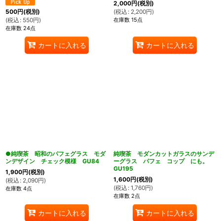
2,000
円
(税別)
(
税込
:
2,200
円
)
500
円
(税別)
在庫数 15点
(
税込
:
550
円
)
在庫数 24点
カートに入れる
カートに入れる
●純喫茶 昭和のパフェグラス モダ
純喫茶 モダンカットガラスのサンデ
ンデザイン チェック模様 GU84
ーグラス パフェ コップ にも。
GU195
1,900
円
(税別)
1,600
円
(税別)
(
税込
:
2,090
円
)
(
税込
:
1,760
円
)
在庫数 4点
在庫数 2点
カートに入れる
カートに入れる