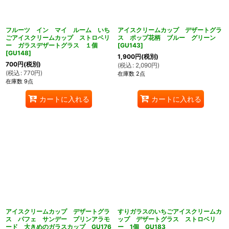
フルーツ イン マイ ルーム いち
アイスクリームカップ デザートグラ
ごアイスクリームカップ ストロベリ
ス ポップ花柄 ブルー グリーン
ー ガラスデザートグラス １個
[
GU143
]
[
GU148
]
1,900
円
(税別)
700
円
(税別)
(
税込
:
2,090
円
)
(
税込
:
770
円
)
在庫数 2点
在庫数 9点
カートに入れる
カートに入れる
アイスクリームカップ デザートグラ
すりガラスのいちごアイスクリームカ
ス パフェ サンデー プリンアラモ
ップ デザートグラス ストロベリ
ード 大きめのガラスカップ GU176
ー 1個 GU183