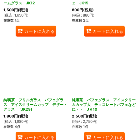
ームグラス JK12
ェ JK15
1,500
円
(税別)
800
円
(税別)
(
税込
:
1,650
円
)
(
税込
:
880
円
)
在庫数 1点
在庫数 2点
カートに入れる
カートに入れる
純喫茶 フリルガラス パフェグラ
純喫茶 パフェグラス アイスクリー
ス アイスクリームカップ デザート
ムカップ大 チョコレートパフェなど
グラス
[
JK29
]
に・・ JＫ10
1,800
円
(税別)
2,500
円
(税別)
(
税込
:
1,980
円
)
(
税込
:
2,750
円
)
在庫数 4点
在庫数 1点
カートに入れる
カートに入れる