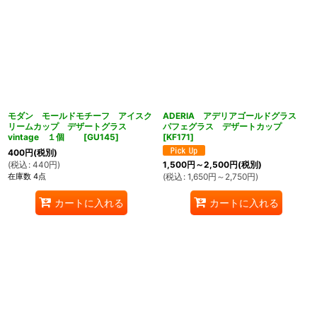
モダン モールドモチーフ アイスク
ADERIA アデリアゴールドグラス
リームカップ デザートグラス
パフェグラス デザートカップ
vintage １個
[
GU145
]
[
KF171
]
400
円
(税別)
(
税込
:
440
円
)
1,500
円
～2,500
円
(税別)
在庫数 4点
(
税込
:
1,650
円
～2,750
円
)
カートに入れる
カートに入れる