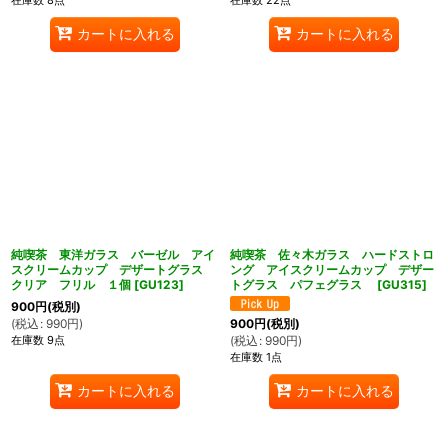
カートに入れる
カートに入れる
純喫茶 東洋ガラス バーゼル アイ
純喫茶 佐々木ガラス ハードストロ
スクリームカップ デザートグラス
ング アイスクリームカップ デザー
クリア フリル １個
[
GU123
]
トグラス パフェグラス
[
GU315
]
900
円
(税別)
(
税込
:
990
円
)
900
円
(税別)
在庫数 9点
(
税込
:
990
円
)
在庫数 1点
カートに入れる
カートに入れる