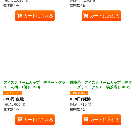
(
税込
:
2,090
円
)
(
税込
:
4,290
円
)
在庫数 1点
在庫数 1点
カートに入れる
カートに入れる
アイスクリームカップ デザートグラ
純喫茶 アイスクリームカップ デザ
ス 花柄 1個
[
JK28
]
ートグラス クリア 喫茶店
[
JK32
]
600
円
(税別)
650
円
(税別)
(
税込
:
660
円
)
(
税込
:
715
円
)
在庫数 1点
在庫数 1点
カートに入れる
カートに入れる