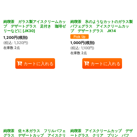
純喫茶 ガラス製アイスクリームカッ
純喫茶 氷のようなカットのガラス製
プ デザートグラス 足付き 珈琲ゼ
パフェグラス アイスクリームカッ
リーなどに
[
JK30
]
プ デザートグラス JK14
1,200
円
(税別)
(
税込
:
1,320
円
)
1,000
円
(税別)
在庫数 2点
(
税込
:
1,100
円
)
在庫数 2点
カートに入れる
カートに入れる
純喫茶 佐々木ガラス フリルパフェ
純喫茶 アイスクリームカップ デザ
グラス デザートカップ アイスクリ
ートグラス クリア プリン パフ