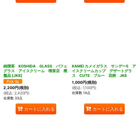
純喫茶 KOSHIDA GLASS パフェ
KAMEI カメイガラス サンデー5 ア
グラス アイスクリーム 喫茶店 廃
イスクリームカップ デザートグラ
盤品
[
JK8
]
ス CUTE ブルー 花柄 JK6
1,000
円
(税別)
(
税込
:
1,100
円
)
2,200
円
(税別)
在庫数 14点
(
税込
:
2,420
円
)
在庫数 33点
カートに入れる
カートに入れる