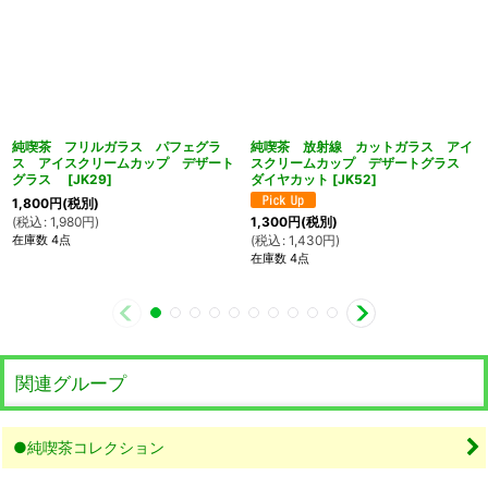
純喫茶 フリルガラス パフェグラ
純喫茶 放射線 カットガラス アイ
ス アイスクリームカップ デザート
スクリームカップ デザートグラス
グラス
[
JK29
]
ダイヤカット
[
JK52
]
1,800
円
(税別)
(
税込
:
1,980
円
)
1,300
円
(税別)
在庫数 4点
(
税込
:
1,430
円
)
在庫数 4点
関連グループ
●純喫茶コレクション