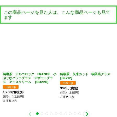
この商品ページを見た人は、こんな商品ページも見て
ます
純喫茶 アルコロック FRANCE 小
純喫茶 矢来カット 喫茶店グラス
ぶりなパフェグラス デザートグラ
[
GL712
]
ス アイスクリーム
[
GU220
]
350
円
(税別)
1,200
円
(税別)
(
税込
:
385
円
)
(
税込
:
1,320
円
)
在庫数 5点
在庫数 2点