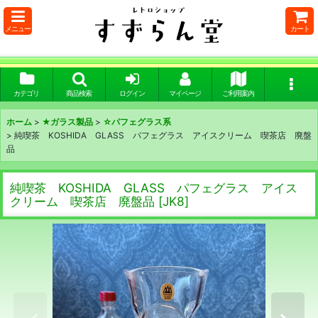
メニュー
カート
カテゴリ
商品検索
ログイン
マイページ
ご利用案内
ホーム
>
★ガラス製品
>
☆パフェグラス系
>
純喫茶 KOSHIDA GLASS パフェグラス アイスクリーム 喫茶店 廃盤
品
純喫茶 KOSHIDA GLASS パフェグラス アイス
クリーム 喫茶店 廃盤品
[
JK8
]