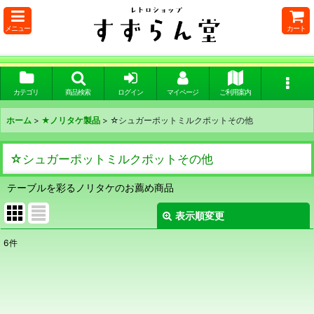
メニュー
カート
カテゴリ
商品検索
ログイン
マイページ
ご利用案内
ホーム
>
★ノリタケ製品
>
☆シュガーポットミルクポットその他
☆シュガーポットミルクポットその他
テーブルを彩るノリタケのお薦め商品
表示順変更
閉じる
6
件
表示数
:
在庫あり