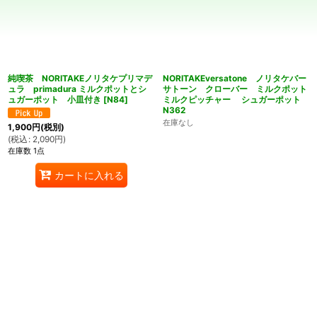
並び順
:
絞り込む
純喫茶 NORITAKEノリタケプリマデ
NORITAKEversatone ノリタケバー
ュラ primadura ミルクポットとシ
サトーン クローバー ミルクポット
ュガーポット 小皿付き
[
N84
]
ミルクピッチャー シュガーポット
N362
在庫なし
1,900
円
(税別)
(
税込
:
2,090
円
)
在庫数 1点
カートに入れる