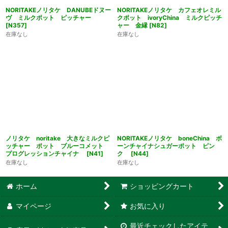
NORITAKEノリタケ DANUBEドヌー
NORITAKEノリタケ カフェオレミル
ヴ ミルクポット ピッチャー
クポット ivoryChina ミルクピッチ
[
N357
]
ャー 金縁
[
N82
]
在庫なし
在庫なし
ノリタケ noritake 大きなミルクピ
NORITAKEノリタケ boneChina ボ
ッチャー ポット ブルーコメット
ーンチャイナシュガーポット ピン
プログレッションチャイナ
[
N41
]
ク
[
N44
]
在庫なし
在庫なし
ホーム
ショッピングカート
マイページ
お気に入り
最近チェックしたアイテ