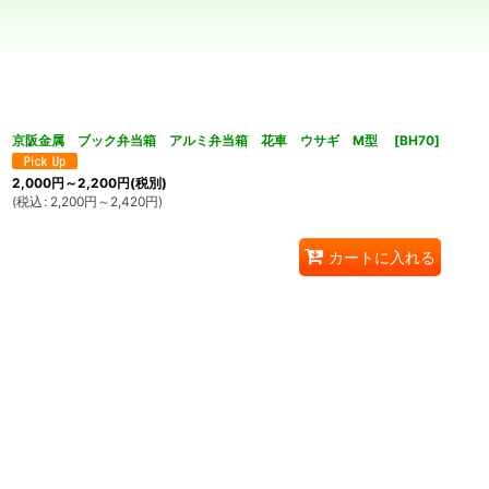
並び順
:
京阪金属 ブック弁当箱 アルミ弁当箱 花車 ウサギ M型
[
BH70
]
2,000
円
～2,200
円
(税別)
(
税込
:
2,200
円
～2,420
円
)
カートに入れる