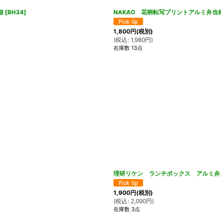
箱
[
BH34
]
NAKAO 花柄転写プリントアルミ弁
1,800
円
(税別)
(
税込
:
1,980
円
)
在庫数 13点
理研リケン ランチボックス アルミ
1,900
円
(税別)
(
税込
:
2,090
円
)
在庫数 3点