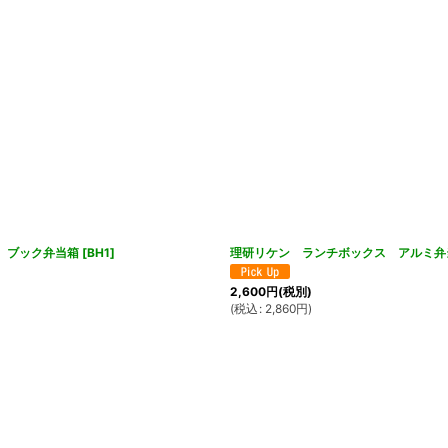
）ブック弁当箱
[
BH1
]
理研リケン ランチボックス アルミ弁
2,600
円
(税別)
(
税込
:
2,860
円
)