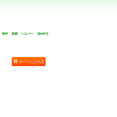
う 特中 花柄 シルバー
[
BH67
]
カートに入れる