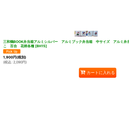
三和鶴BOOK弁当箱アルミシルバー アルミブック弁当箱 中サイズ アルミ弁
こ 百合 花柄各種
[
BH15
]
1,900
円
(税別)
(
税込
:
2,090
円
)
カートに入れる