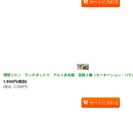
カートに入れる
理研リケン ランチボックス アルミ弁当箱 花柄２種（カーネーション・バラ
1,900
円
(税別)
(
税込
:
2,090
円
)
カートに入れる