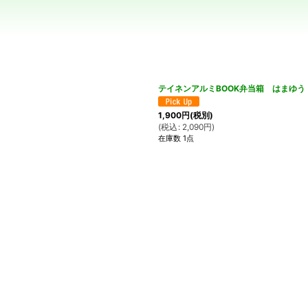
絞り込む
テイネンアルミBOOK弁当箱 はまゆ
1,900
円
(税別)
(
税込
:
2,090
円
)
在庫数 1点