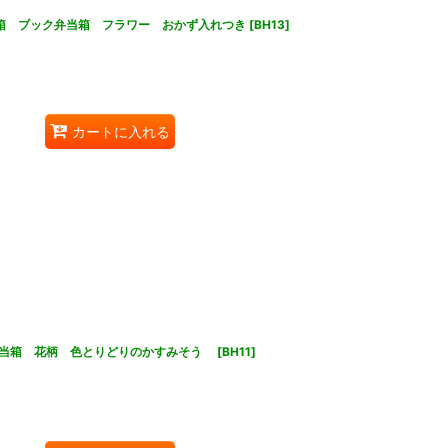
当箱 ブック弁当箱 フラワー おかず入れつき
[
BH13
]
カートに入れる
弁当箱 花柄 色とりどりのかすみそう
[
BH11
]