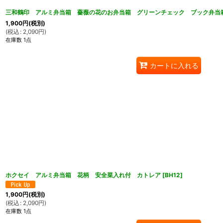
三和鶴印 アルミ弁当箱 薔薇の花のお弁当箱 グリーンチェック ブック弁当
1,900
円
(税別)
(
税込
:
2,090
円
)
在庫数 1点
カートに入れる
ホクセイ アルミ弁当箱 花柄 安全菜入れ付 カトレア
[
BH12
]
1,900
円
(税別)
(
税込
:
2,090
円
)
在庫数 1点