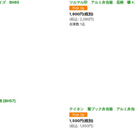
ズ BH65
ツルマル印 アルミ弁当箱 花柄 蝶々
1,900
円
(税別)
(
税込
:
2,090
円
)
在庫数 1点
柄
[
BH57
]
テイネン 菊ブック弁当箱 アルミ弁
1,500
円
(税別)
(
税込
:
1,650
円
)