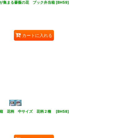
が集まる薔薇の花 ブック弁当箱
[
BH59
]
カートに入れる
当箱 花柄 中サイズ 花柄２種
[
BH58
]