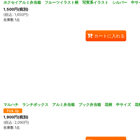
ホクセイアルミ弁当箱 フルーツイラスト柄 写実系イラスト シルバー 中サイ
1,500
円
(税別)
(
税込
:
1,650
円
)
在庫数 1点
カートに入れる
マルハチ ランチボックス アルミ弁当箱 ブック弁当箱 花柄 中サイズ 花
1,900
円
(税別)
(
税込
:
2,090
円
)
在庫数 1点