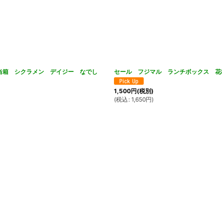
当箱 シクラメン デイジー なでし
セール フジマル ランチボックス 花
1,500
円
(税別)
(
税込
:
1,650
円
)