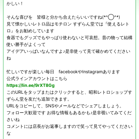
かしい！
そんな喜びを 皆様と分かち合えたらいいですね(*^◯^*)
見て懐かしいレトロ品はモチロン すずらん堂では『使えるレト
ロ』をお勧めしています
食器でもグッズでもやっぱり使わないと可哀想。昔の物って結構
使い勝手がよくって
アイデアいっぱいなんですよ♪是非使って見て確かめてください
ね
忙しいですが楽しい毎日 facebookやInstagramあります
公式ラインアカウントはこちら
https://lin.ee/9rXT8Gg
このURLをタップまたはクリックすると、昭和レトロショップす
ずらん堂を友だち追加できます。
URLをコピーして、SNSやメールなどでシェアしましょう。
フォロー大歓迎です お得な情報もあるかも♪是非覗いてみてくだ
さいね
コメントには店長がお返事しますので笑って見てやってください
な