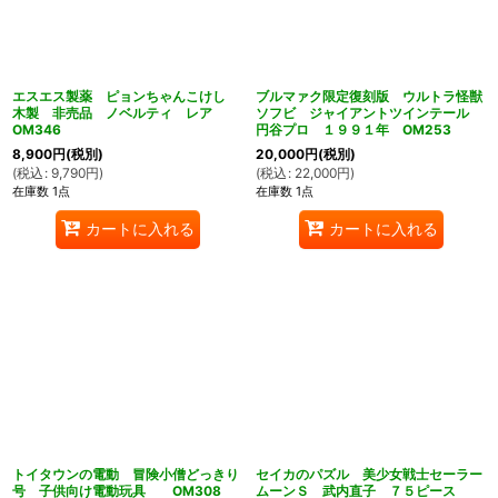
エスエス製薬 ピョンちゃんこけし
ブルマァク限定復刻版 ウルトラ怪獣
木製 非売品 ノベルティ レア
ソフビ ジャイアントツインテール
OM346
円谷プロ １９９１年 OM253
8,900
円
(税別)
20,000
円
(税別)
(
税込
:
9,790
円
)
(
税込
:
22,000
円
)
在庫数 1点
在庫数 1点
カートに入れる
カートに入れる
トイタウンの電動 冒険小僧どっきり
セイカのパズル 美少女戦士セーラー
号 子供向け電動玩具 OM308
ムーンＳ 武内直子 ７５ピース