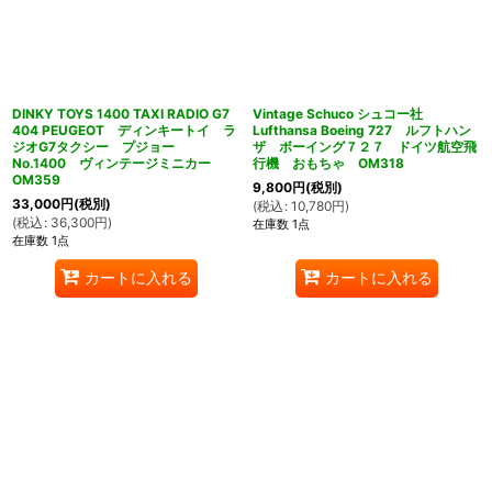
DINKY TOYS 1400 TAXI RADIO G7
Vintage Schuco シュコー社
404 PEUGEOT ディンキートイ ラ
Lufthansa Boeing 727 ルフトハン
ジオG7タクシー プジョー
ザ ボーイング７２７ ドイツ航空飛
No.1400 ヴィンテージミニカー
行機 おもちゃ OM318
OM359
9,800
円
(税別)
33,000
円
(税別)
(
税込
:
10,780
円
)
(
税込
:
36,300
円
)
在庫数 1点
在庫数 1点
カートに入れる
カートに入れる