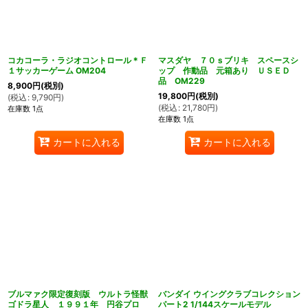
コカコーラ・ラジオコントロール＊Ｆ
マスダヤ ７０ｓブリキ スペースシ
１サッカーゲーム OM204
ップ 作動品 元箱あり ＵＳＥＤ
品 OM229
8,900
円
(税別)
19,800
円
(税別)
(
税込
:
9,790
円
)
(
税込
:
21,780
円
)
在庫数 1点
在庫数 1点
カートに入れる
カートに入れる
ブルマァク限定復刻版 ウルトラ怪獣
バンダイ ウイングクラブコレクション
ゴドラ星人 １９９１年 円谷プロ
パート2 1/144スケールモデル