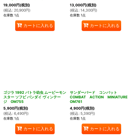
19,000
円
(税別)
13,000
円
(税別)
(
税込
:
20,900
円
)
(
税込
:
14,300
円
)
在庫数 1点
在庫数 1点
カートに入れる
カートに入れる
ゴジラ 1992 バトラ幼虫 ムービーモン
サンダーバード コンバット
スター ソフビ バンダイ ヴィンテー
COMBAT ACTION MINIATURE
ジ OM755
OM761
5,900
円
(税別)
4,900
円
(税別)
(
税込
:
6,490
円
)
(
税込
:
5,390
円
)
在庫数 1点
在庫数 1点
カートに入れる
カートに入れる