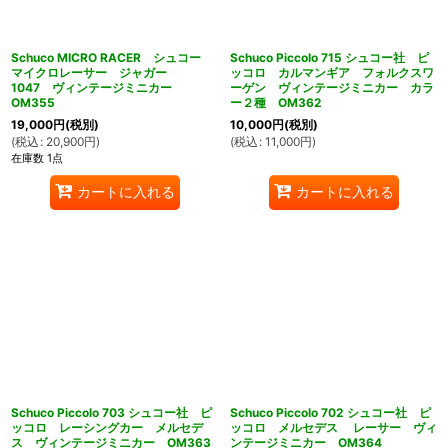
Schuco MICRO RACER シュコー
Schuco Piccolo 715 シュコー社 ピ
マイクロレーサー ジャガー
ッコロ カルマンギア フォルクスワ
1047 ヴィンテージミニカー
ーゲン ヴィンテージミニカー カラ
OM355
ー２種 OM362
19,000
円
(税別)
10,000
円
(税別)
(
税込
:
20,900
円
)
(
税込
:
11,000
円
)
在庫数 1点
カートに入れる
カートに入れる
Schuco Piccolo 703 シュコー社 ピ
Schuco Piccolo 702 シュコー社 ピ
ッコロ レーシングカー メルセデ
ッコロ メルセデス レーサー ヴィ
ス ヴィンテージミニカー OM363
ンテージミニカー OM364