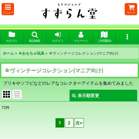
メニュー
カート
カテゴリ
商品検索
ログイン
マイページ
ご利用案内
ホーム
>
★おもちゃ玩具
>
☆ヴィンテージコレクション(マニア向け)
☆ヴィンテージコレクション(マニア向け)
ブリキやソフビなどのレアなコレクターアイテムを集めてみました
表示順変更
閉じる
72
件
表示数
:
1
2
次
»
在庫あり