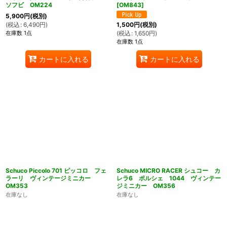
ソフビ OM224
[
OM843
]
5,900
円
(税別)
(
税込
:
6,490
円
)
1,500
円
(税別)
在庫数 1点
(
税込
:
1,650
円
)
在庫数 1点
カートに入れる
カートに入れる
Schuco Piccolo 701 ピッコロ フェ
Schuco MICRO RACER シュコー カ
ラーリ ヴィンテージミニカー
レラ6 ポルシェ 1044 ヴィンテー
OM353
ジミニカー OM356
在庫なし
在庫なし