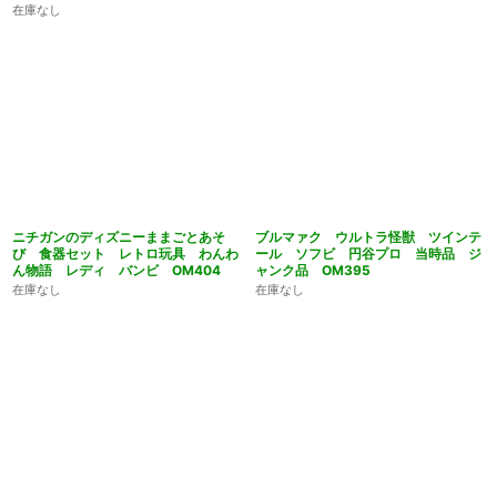
在庫なし
ニチガンのディズニーままごとあそ
ブルマァク ウルトラ怪獣 ツインテ
び 食器セット レトロ玩具 わんわ
ール ソフビ 円谷プロ 当時品 ジ
ん物語 レディ バンビ OM404
ャンク品 OM395
在庫なし
在庫なし