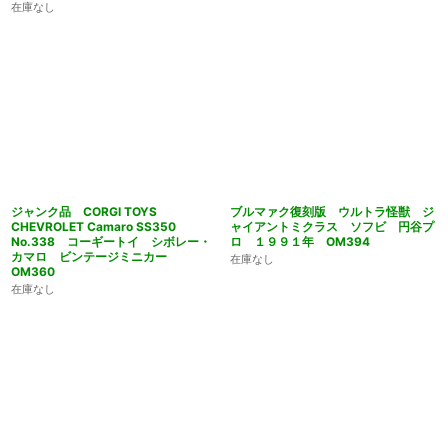
在庫なし
ジャンク品 CORGI TOYS
ブルマァク復刻版 ウルトラ怪獣 ジ
CHEVROLET Camaro SS350
ャイアントミクラス ソフビ 円谷プ
No.338 コーギートイ シボレー・
ロ １９９１年 OM394
カマロ ビンテージミニカー
在庫なし
OM360
在庫なし