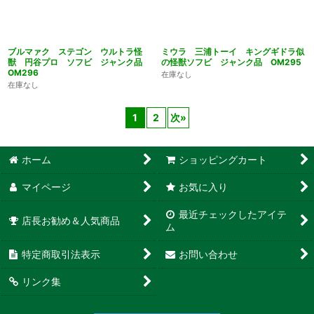
ブルマァク ステゴン ウルトラ怪
ミウラ 三浦トーイ キングギドラ似
獣 円谷プロ ソフビ ジャンク品
の怪獣ソフビ ジャンク品 OM295
OM296
在庫なし
在庫なし
1
2
次
»
ん堂
ホーム
ショッピングカート
マイページ
お気に入り
最近チェックしたアイテ
店長お勧め＆人気商品
ム
特定商取引法表示
お問い合わせ
リンク集