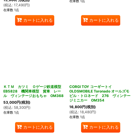
在庫数 1点
(
税込
:
17,490
円
)
在庫数 1点
カートに入れる
カートに入れる
ＫＴＭ カツミ Ｏゲージ鉄道模型
CORGI TOY コーギートイ
EB5828 機関車模型 貨車 レー
OLDSMOBILE Toronado オールズモ
ル ヴィンテージおもちゃ OM368
ビル・トロネード 276 ヴィンテー
ジミニカー OM354
53,000
円
(税別)
16,800
円
(税別)
(
税込
:
58,300
円
)
(
税込
:
18,480
円
)
在庫数 1点
在庫数 1点
カートに入れる
カートに入れる