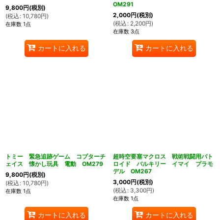
OM291
9,800
円
(税別)
2,000
円
(税別)
(
税込
:
10,780
円
)
(
税込
:
2,200
円
)
在庫数 1点
在庫数 3点
カートに入れる
カートに入れる
トミー 緊急追跡ゲーム コプターチ
超時空要塞マクロス 戦術戦闘用バト
ェイス 懐かし玩具 電動 OM279
ロイド バルキリー イマイ プラモ
デル OM267
9,800
円
(税別)
3,000
円
(税別)
(
税込
:
10,780
円
)
(
税込
:
3,300
円
)
在庫数 1点
在庫数 1点
カートに入れる
カートに入れる