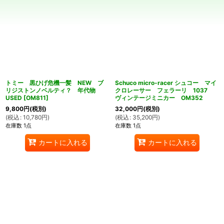
並び順
:
絞り込む
トミー 黒ひげ危機一髪 NEW ブ
Schuco micro-racer シュコー マイ
リジストンノベルティ？ 年代物
クロレーサー フェラーリ 1037
USED
[
OM811
]
ヴィンテージミニカー OM352
9,800
円
(税別)
32,000
円
(税別)
(
税込
:
10,780
円
)
(
税込
:
35,200
円
)
在庫数 1点
在庫数 1点
カートに入れる
カートに入れる