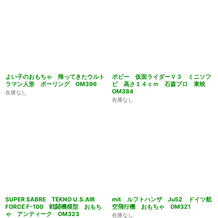
よい子のおもちゃ 帰ってきたウルト
ポピー 仮面ライダーＶ３ ミニソフ
ラマン人形 ボーリング OM396
ビ 高さ１４ｃｍ 石森プロ 東映
OM384
在庫なし
在庫なし
SUPER SABRE TEKNO U.S.AIR
mit ルフトハンザ Ju52 ドイツ航
FORCE F-100 戦闘機模型 おもち
空飛行機 おもちゃ OM321
ゃ アンティーク OM323
在庫なし