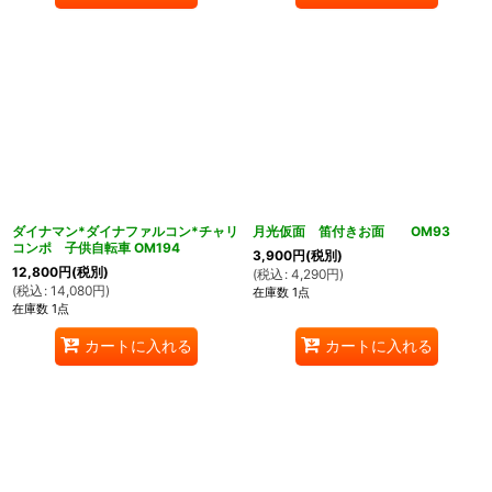
ダイナマン*ダイナファルコン*チャリ
月光仮面 笛付きお面 OM93
コンポ 子供自転車 OM194
3,900
円
(税別)
12,800
円
(税別)
(
税込
:
4,290
円
)
(
税込
:
14,080
円
)
在庫数 1点
在庫数 1点
カートに入れる
カートに入れる