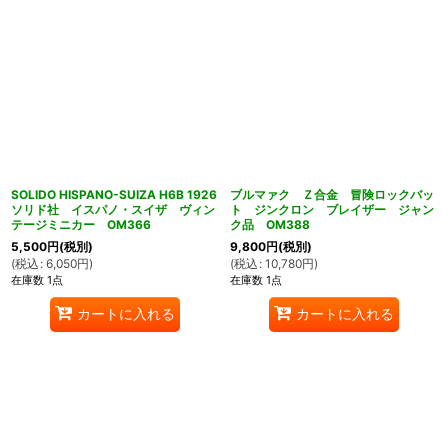
SOLIDO HISPANO-SUIZA H6B 1926
ブルマァク Ｚ合金 冒険ロックバッ
ソリド社 イスパノ・スイザ ヴィン
ト ジンクロン ブレイザー ジャン
テージミニカー OM366
ク品 OM388
5,500
円
(税別)
9,800
円
(税別)
(
税込
:
6,050
円
)
(
税込
:
10,780
円
)
在庫数 1点
在庫数 1点
カートに入れる
カートに入れる