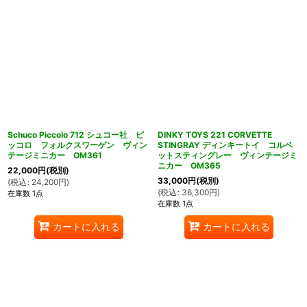
Schuco Piccolo 712 シュコー社 ピ
DINKY TOYS 221 CORVETTE
ッコロ フォルクスワーゲン ヴィン
STINGRAY ディンキートイ コルベ
テージミニカー OM361
ットスティングレー ヴィンテージミ
ニカー OM365
22,000
円
(税別)
33,000
円
(税別)
(
税込
:
24,200
円
)
(
税込
:
36,300
円
)
在庫数 1点
在庫数 1点
カートに入れる
カートに入れる