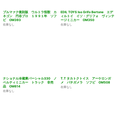
ブルマァク復刻版 ウルトラ怪獣 カ
EDIL TOYS Iso Grifo Bertone エデ
ネゴン 円谷プロ １９９１年 ソフ
ィルトイ イソ・グリフォ ヴィンテ
ビ OM393
ージミニカー OM350
在庫なし
在庫なし
ナショナル冷蔵庫パーシャル330 ノ
T.T タカトクトイス アーケロンガ
ベルティミニカー トラック 非売
メ パチガメラ ソフビ OM508
品 OM614
在庫なし
在庫なし