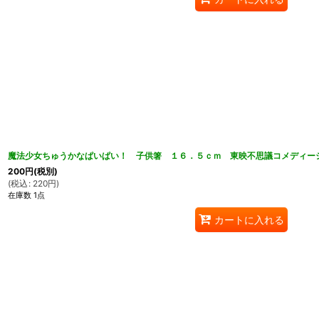
魔法少女ちゅうかなぱいぱい！ 子供箸 １６．５ｃｍ 東映不思議コメディーシ
200
円
(税別)
(
税込
:
220
円
)
在庫数 1点
カートに入れる