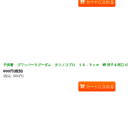
カートに入れる
子供箸 ゴワッパー５ゴーダム タツノコプロ １６．５ｃｍ 岬 洋子＆河口 の
600
円
(税別)
(
税込
:
660
円
)
カートに入れる