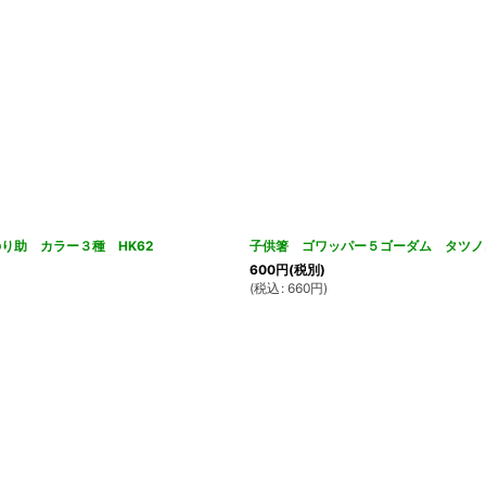
り助 カラー３種 HK62
子供箸 ゴワッパー５ゴーダム タツノ
600
円
(税別)
(
税込
:
660
円
)