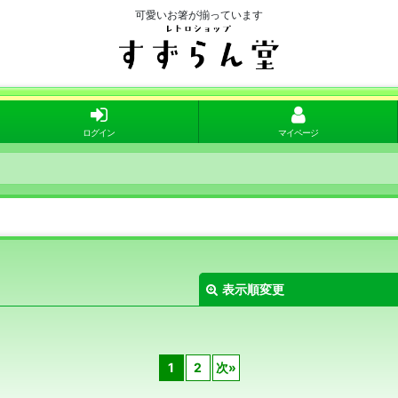
可愛いお箸が揃っています
ログイン
マイページ
表示順変更
1
2
次
»