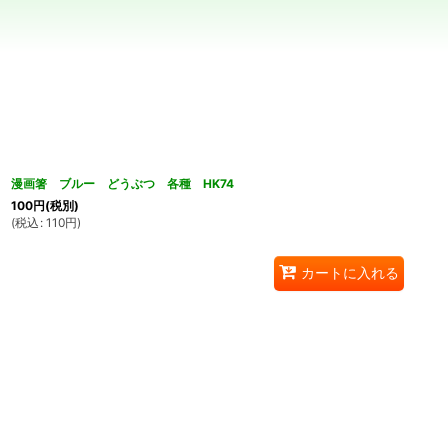
並び順
:
漫画箸 ブルー どうぶつ 各種 HK74
100
円
(税別)
(
税込
:
110
円
)
カートに入れる