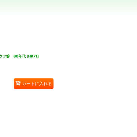
ウツ箸 80年代
[
HK71
]
カートに入れる