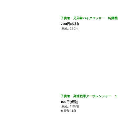
子供箸 兄弟拳バイクロッサー 特撮番
200
円
(税別)
(
税込
:
220
円
)
子供箸 高速戦隊ターボレンジャー １
100
円
(税別)
(
税込
:
110
円
)
在庫数 12点