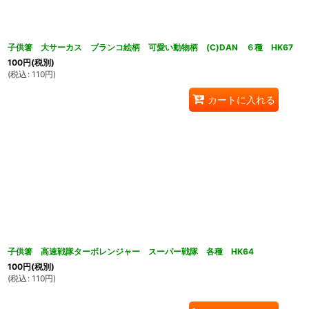
子供箸 大サーカス ブランコ絵柄 可愛い動物柄 (C)DAN ６種 HK67
100
円
(税別)
(
税込
:
110
円
)
カートに入れる
子供箸 高速戦隊ターボレンジャー スーパー戦隊 各種 HK64
100
円
(税別)
(
税込
:
110
円
)