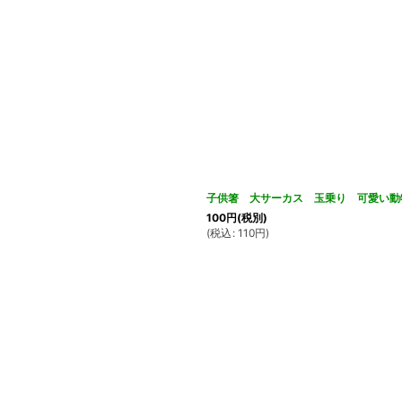
子供箸 大サーカス 玉乗り 可愛い動物柄
100
円
(税別)
(
税込
:
110
円
)