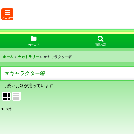
メニュー
カテゴリ
商品検索
ホーム
>
★カトラリー
>
☆キャラクター箸
☆キャラクター箸
可愛いお箸が揃っています
106
件
表示数
:
在庫あり