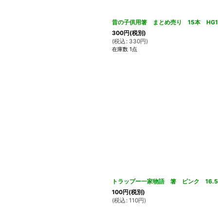
昔の子供用箸 まとめ売り 15本 HG1
300
円
(税別)
(
税込
:
330
円
)
在庫数 1点
トラップー一家物語 箸 ピンク 16.5
100
円
(税別)
(
税込
:
110
円
)