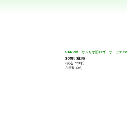
絞り込む
SANRIO サンリオ旧ロゴ ザ ラナバ
200
円
(税別)
(
税込
:
220
円
)
在庫数 10点