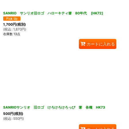
SANRIO サンリオ旧ロゴ ハローキティ箸 80年代
[
HK72
]
1,700
円
(税別)
(
税込
:
1,870
円
)
在庫数 13点
カートに入れる
SANRIOサンリオ 旧ロゴ けろけろけろっぴ 箸 各種 HK73
500
円
(税別)
(
税込
:
550
円
)