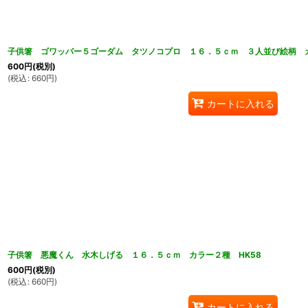
子供箸 ゴワッパー５ゴーダム タツノコプロ １６．５ｃｍ ３人並び絵柄 カ
600
円
(税別)
(
税込
:
660
円
)
カートに入れる
子供箸 悪魔くん 水木しげる １６．５ｃｍ カラー２種 HK58
600
円
(税別)
(
税込
:
660
円
)
カートに入れる