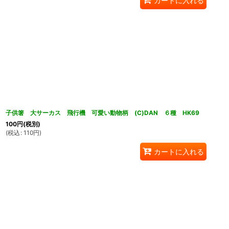
カートに入れる
子供箸 大サーカス 飛行機 可愛い動物柄 (C)DAN ６種 HK69
100
円
(税別)
(
税込
:
110
円
)
カートに入れる