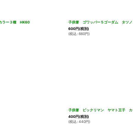
ラー３種 HK60
子供箸 ゴワッパー５ゴーダム タツノ
600
円
(税別)
(
税込
:
660
円
)
子供箸 ビックリマン ヤマト王子 カ
400
円
(税別)
(
税込
:
440
円
)