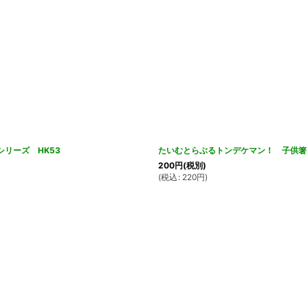
リーズ HK53
たいむとらぶるトンデケマン！ 子供箸
200
円
(税別)
(
税込
:
220
円
)