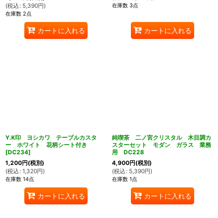
在庫数 3点
(
税込
:
5,390
円
)
在庫数 2点
カートに入れる
カートに入れる
Y.K印 ヨシカワ テーブルカスタ
純喫茶 二ノ宮クリスタル 木目調カ
ー ホワイト 花柄シート付き
スターセット モダン ガラス 業務
[
DC234
]
用 DC228
1,200
円
(税別)
4,900
円
(税別)
(
税込
:
1,320
円
)
(
税込
:
5,390
円
)
在庫数 14点
在庫数 1点
カートに入れる
カートに入れる