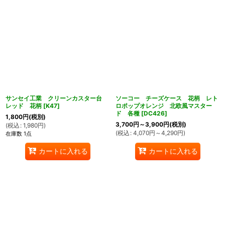
サンセイ工業 クリーンカスター台
ソーコー チーズケース 花柄 レト
レッド 花柄
[
K47
]
ロポップオレンジ 北欧風マスター
ド 各種
[
DC426
]
1,800
円
(税別)
3,700
円
～3,900
円
(税別)
(
税込
:
1,980
円
)
(
税込
:
4,070
円
～4,290
円
)
在庫数 1点
カートに入れる
カートに入れる