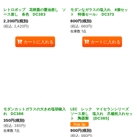
レトロポップ 花柄蓋の醤油差し ソ
モダンなガラスの塩入れ 4個セッ
ース差し 各色 DC383
ト 特価セール♪ DC373
2,200
円
(税別)
600
円
(税別)
(
税込
:
2,420
円
)
(
税込
:
660
円
)
在庫数 1点
カートに入れる
カートに入れる
モダンカットガラスの大きめ塩胡椒入
LEC レック マイセランシリーズ
れ DC366
ソース差し 塩入れ 爪楊枝入れセッ
ト 陶器製
[
DC365
]
350
円
(税別)
(
税込
:
385
円
)
900
円
(税別)
在庫数 7点
(
税込
:
990
円
)