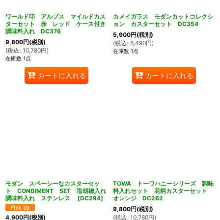
ワールド印 アルプス マイルドカス
カメイガラス モダンカットコレクシ
ターセット 赤 レッド ケース付き
ョン カスターセット DC354
調味料入れ DC376
5,900
円
(税別)
9,800
円
(税別)
(
税込
:
6,490
円
)
(
税込
:
10,780
円
)
在庫数 1点
在庫数 1点
カートに入れる
カートに入れる
モダン スペーシーなカスターセッ
TOWA トーワハニーシリーズ 調味
ト CONDIMENT SET 塩胡椒入れ
料入れセット 花柄カスターセット
調味料入れ ステンレス
[
DC294
]
オレンジ DC262
9,800
円
(税別)
(
税込
:
10,780
円
)
4,900
円
(税別)