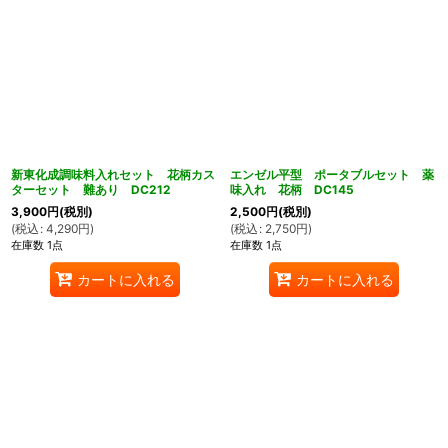
新東化成調味料入れセット 花柄カス
エンゼル平型 ポータブルセット 薬
ターセット 難あり DC212
味入れ 花柄 DC145
3,900
円
(税別)
2,500
円
(税別)
(
税込
:
4,290
円
)
(
税込
:
2,750
円
)
在庫数 1点
在庫数 1点
カートに入れる
カートに入れる