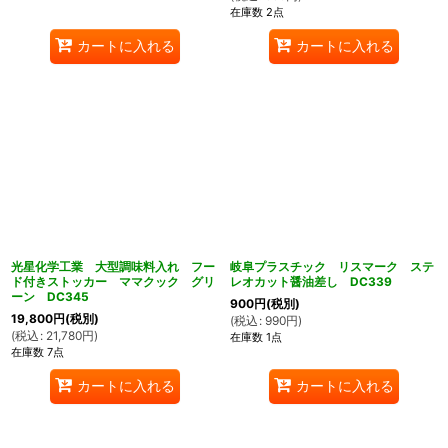
在庫数 2点
カートに入れる
カートに入れる
光星化学工業 大型調味料入れ フー
岐阜プラスチック リスマーク ステ
ド付きストッカー ママクック グリ
レオカット醤油差し DC339
ーン DC345
900
円
(税別)
19,800
円
(税別)
(
税込
:
990
円
)
(
税込
:
21,780
円
)
在庫数 1点
在庫数 7点
カートに入れる
カートに入れる