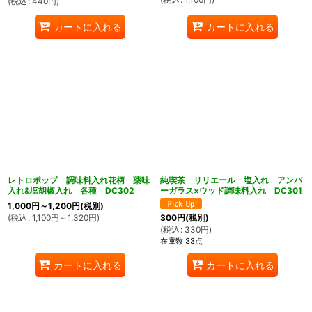
(
税込
:
440
円
)
カートに入れる
カートに入れる
レトロポップ 調味料入れ花柄 薬味
純喫茶 リリエール 塩入れ アンバ
入れ&塩胡椒入れ 各種 DC302
ーガラス×ウッド調味料入れ DC301
1,000
円
～1,200
円
(税別)
(
税込
:
1,100
円
～1,320
円
)
300
円
(税別)
(
税込
:
330
円
)
在庫数 33点
カートに入れる
カートに入れる