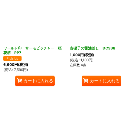
ワールド印 サーモピッチャー 桜
古硝子の醤油差し DC338
花柄 PP7
1,000
円
(税別)
(
税込
:
1,100
円
)
6,900
円
(税別)
在庫数 4点
(
税込
:
7,590
円
)
カートに入れる
カートに入れる