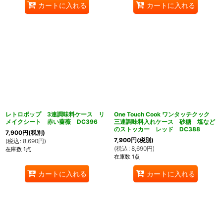
カートに入れる
カートに入れる
レトロポップ 3連調味料ケース リ
One Touch Cook ワンタッチクック
メイクシート 赤い薔薇 DC396
三連調味料入れケース 砂糖 塩など
のストッカー レッド DC388
7,900
円
(税別)
7,900
円
(税別)
(
税込
:
8,690
円
)
(
税込
:
8,690
円
)
在庫数 1点
在庫数 1点
カートに入れる
カートに入れる