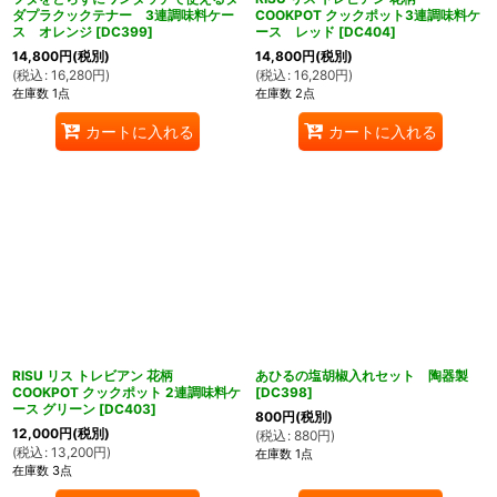
ダプラクックテナー 3連調味料ケー
COOKPOT クックポット3連調味料ケ
ス オレンジ
[
DC399
]
ース レッド
[
DC404
]
14,800
円
(税別)
14,800
円
(税別)
(
税込
:
16,280
円
)
(
税込
:
16,280
円
)
在庫数 1点
在庫数 2点
カートに入れる
カートに入れる
RISU リス トレビアン 花柄
あひるの塩胡椒入れセット 陶器製
COOKPOT クックポット 2連調味料ケ
[
DC398
]
ース グリーン
[
DC403
]
800
円
(税別)
12,000
円
(税別)
(
税込
:
880
円
)
(
税込
:
13,200
円
)
在庫数 1点
在庫数 3点