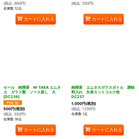
(
税込
:
660
円
)
(
税込
:
550
円
)
在庫数 12点
カートに入れる
カートに入れる
セール 純喫茶 M-TAKA エムタ
純喫茶 エムタカガラスボトル 調味
カ ガラス製 ソース差し 大
料入れ 矢来カットコルク栓
[
DC239
]
DC237
1,000
円
(税別)
(
税込
:
1,100
円
)
500
円
(税別)
在庫数 1点
(
税込
:
550
円
)
在庫数 16点
カートに入れる
カートに入れる