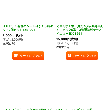
オリジナルお花のシール付き！万能ポ
光星化学工業 貴女のお台所を美し
ット2個セット
[
ZB102
]
く クック5型 3連調味料ケース
イエロー
[
DC395
]
2,000
円
(税別)
15,800
円
(税別)
(
税込
:
2,200
円
)
(
税込
:
17,380
円
)
在庫数 1点
在庫数 1点
カートに入れる
カートに入れる
フタをとらずにワンタッチで使えるタ
RISU リス トレビアン 花柄