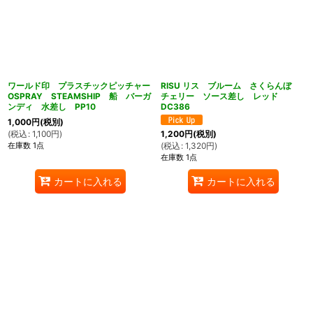
ワールド印 プラスチックピッチャー
RISU リス ブルーム さくらんぼ
OSPRAY STEAMSHIP 船 バーガ
チェリー ソース差し レッド
ンディ 水差し PP10
DC386
1,000
円
(税別)
(
税込
:
1,100
円
)
1,200
円
(税別)
在庫数 1点
(
税込
:
1,320
円
)
在庫数 1点
カートに入れる
カートに入れる