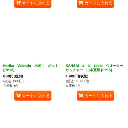
カートに入れる
カートに入れる
Harika Valentin 水差し ポット
KANSAI à la table ウオーター
[
PP12
]
ピッチャー 山本寛斎
[
PP15
]
800
円
(税別)
1,900
円
(税別)
(
税込
:
880
円
)
(
税込
:
2,090
円
)
在庫数 1点
在庫数 1点
カートに入れる
カートに入れる