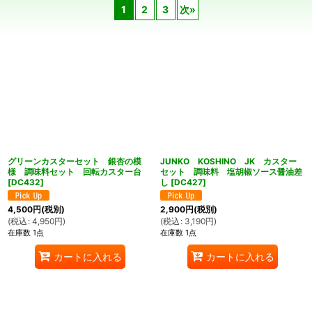
1
2
3
次
»
表示数
:
在庫あり
並び順
:
絞り込む
グリーンカスターセット 銀杏の模
JUNKO KOSHINO JK カスター
様 調味料セット 回転カスター台
セット 調味料 塩胡椒ソース醤油差
[
DC432
]
し
[
DC427
]
4,500
円
(税別)
2,900
円
(税別)
(
税込
:
4,950
円
)
(
税込
:
3,190
円
)
在庫数 1点
在庫数 1点
カートに入れる
カートに入れる