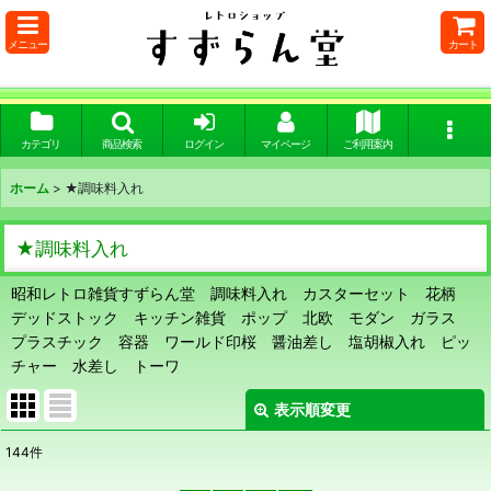
メニュー
カート
カテゴリ
商品検索
ログイン
マイページ
ご利用案内
ホーム
>
★調味料入れ
★調味料入れ
昭和レトロ雑貨すずらん堂 調味料入れ カスターセット 花柄
デッドストック キッチン雑貨 ポップ 北欧 モダン ガラス
プラスチック 容器 ワールド印桜 醤油差し 塩胡椒入れ ピッ
チャー 水差し トーワ
表示順変更
閉じる
144
件
サブカテゴリ
: