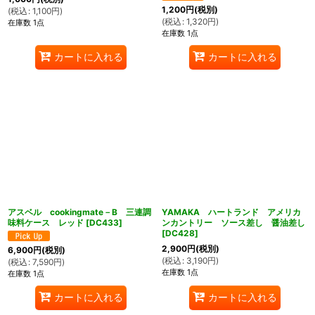
1,200
円
(税別)
(
税込
:
1,100
円
)
(
税込
:
1,320
円
)
在庫数 1点
在庫数 1点
カートに入れる
カートに入れる
アスベル cookingmate－B 三連調
YAMAKA ハートランド アメリカ
味料ケース レッド
[
DC433
]
ンカントリー ソース差し 醤油差し
[
DC428
]
2,900
円
(税別)
6,900
円
(税別)
(
税込
:
3,190
円
)
(
税込
:
7,590
円
)
在庫数 1点
在庫数 1点
カートに入れる
カートに入れる