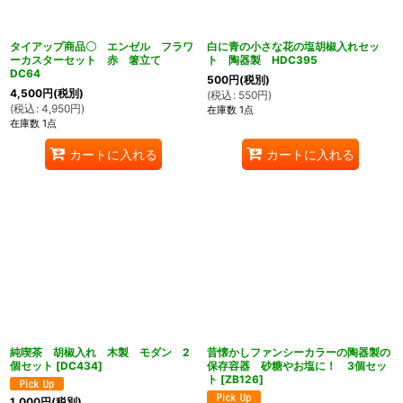
タイアップ商品〇 エンゼル フラワ
白に青の小さな花の塩胡椒入れセッ
ーカスターセット 赤 箸立て
ト 陶器製 HDC395
DC64
500
円
(税別)
4,500
円
(税別)
(
税込
:
550
円
)
(
税込
:
4,950
円
)
在庫数 1点
在庫数 1点
カートに入れる
カートに入れる
純喫茶 胡椒入れ 木製 モダン 2
昔懐かしファンシーカラーの陶器製の
個セット
[
DC434
]
保存容器 砂糖やお塩に！ 3個セッ
ト
[
ZB126
]
1,000
円
(税別)