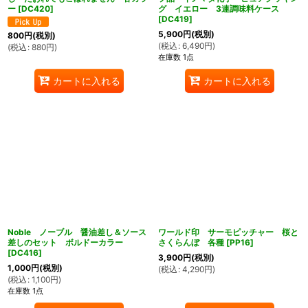
ー
[
DC420
]
グ イエロー 3連調味料ケース
[
DC419
]
5,900
円
(税別)
800
円
(税別)
(
税込
:
6,490
円
)
(
税込
:
880
円
)
在庫数 1点
カートに入れる
カートに入れる
Noble ノーブル 醤油差し＆ソース
ワールド印 サーモピッチャー 桜と
差しのセット ボルドーカラー
さくらんぼ 各種
[
PP16
]
[
DC416
]
3,900
円
(税別)
1,000
円
(税別)
(
税込
:
4,290
円
)
(
税込
:
1,100
円
)
在庫数 1点