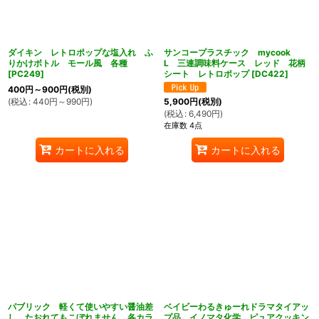
ダイキン レトロポップな塩入れ ふ
サンコープラスチック mycook
りかけボトル モール風 各種
L 三連調味料ケース レッド 花柄
[
PC249
]
シート レトロポップ
[
DC422
]
400
円
～900
円
(税別)
(
税込
:
440
円
～990
円
)
5,900
円
(税別)
(
税込
:
6,490
円
)
在庫数 4点
カートに入れる
カートに入れる
パブリック 軽くて使いやすい醤油差
ベイビーわるきゅーれドラマタイアッ
し たおれてもこぼれません 各カラ
プ品 イノマタ化学 ピュアクッキン