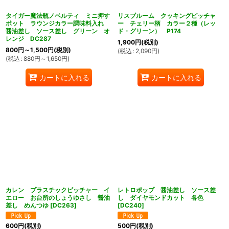
タイガー魔法瓶ノベルティ ミニ押す
リスブルーム クッキングピッチャ
ポット ラウンジカラー調味料入れ
ー チェリー柄 カラー２種（レッ
醤油差し ソース差し グリーン オ
ド・グリーン） P174
レンジ DC287
1,900
円
(税別)
800
円
～1,500
円
(税別)
(
税込
:
2,090
円
)
(
税込
:
880
円
～1,650
円
)
カートに入れる
カートに入れる
カレン プラスチックピッチャー イ
レトロポップ 醤油差し ソース差
エロー お台所のしょうゆさし 醤油
し ダイヤモンドカット 各色
差し めんつゆ
[
DC263
]
[
DC240
]
600
円
(税別)
500
円
(税別)