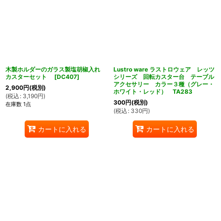
木製ホルダーのガラス製塩胡椒入れ
Lustro ware ラストロウェア レッツ
カスターセット
[
DC407
]
シリーズ 回転カスター台 テーブル
アクセサリー カラー３種（グレー・
2,900
円
(税別)
ホワイト・レッド） TA283
(
税込
:
3,190
円
)
300
円
(税別)
在庫数 1点
(
税込
:
330
円
)
カートに入れる
カートに入れる