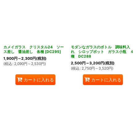
カメイガラス クリスタル24 ソー
モダンなガラスのボトル 調味料入
ス差し 醤油差し 各種
[
DC295
]
れ シロップポット ガラス小瓶 ４
種 DC288
1,900
円
～2,300
円
(税別)
2,500
円
～3,200
円
(税別)
(
税込
:
2,090
円
～2,530
円
)
ん堂
(
税込
:
2,750
円
～3,520
円
)
カートに入れる
カートに入れる