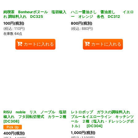
純喫茶 Bonheurボヌール 塩胡椒入
ハニー醤油さし 醤油差し イエロ
れ 調味料入れ DC325
ー オレンジ 各色 DC312
100
円
(税別)
800
円
(税別)
(
税込
:
110
円
)
(
税込
:
880
円
)
在庫数 64点
カートに入れる
カートに入れる
RISU noble リス ノーブル 塩胡
レトロポップ ガラスの調味料入れ
椒入れ フタ回転切替式 カラー２種
ブルー＆イエローライン キッチンツ
[
DC308
]
ール ２種（塩入れ・ドレッシングボ
トル）
[
DC304
]
1,000
円
(税別)
400
円
(税別)
(
税込
:
1,100
円
)