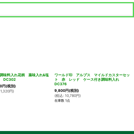
調味料入れ花柄 薬味入れ&塩
ワールド印 アルプス マイルドカスターセッ
 DC302
ト 赤 レッド ケース付き調味料入れ
DC376
0
円
(税別)
9,800
円
(税別)
1,320
円
)
(
税込
:
10,780
円
)
在庫数 1点