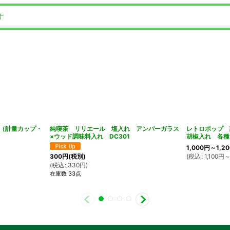
す
（計量カップ・
純喫茶 リリエール 塩入れ アンバーガラス
レトロポップ 
×ウッド調味料入れ DC301
胡椒入れ 各種
1,000
円
～1,20
(
税込
:
1,100
円
～
300
円
(税別)
(
税込
:
330
円
)
在庫数 33点