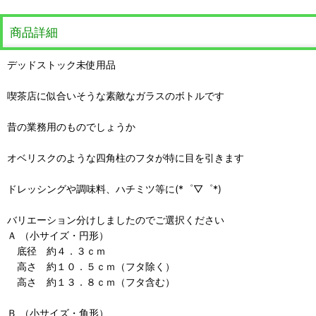
商品詳細
デッドストック未使用品
喫茶店に似合いそうな素敵なガラスのボトルです
昔の業務用のものでしょうか
オベリスクのような四角柱のフタが特に目を引きます
ドレッシングや調味料、ハチミツ等に(*゜▽゜*)
バリエーション分けしましたのでご選択ください
Ａ （小サイズ・円形）
底径 約４．３ｃｍ
高さ 約１０．５ｃｍ（フタ除く）
高さ 約１３．８ｃｍ（フタ含む）
Ｂ （小サイズ・角形）