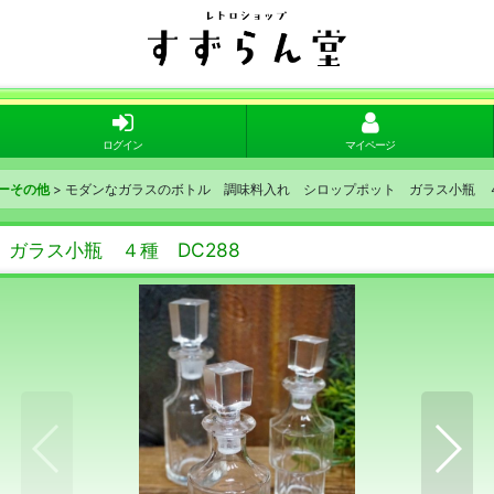
ログイン
マイページ
ーその他
>
モダンなガラスのボトル 調味料入れ シロップポット ガラス小瓶 ４
ガラス小瓶 ４種 DC288