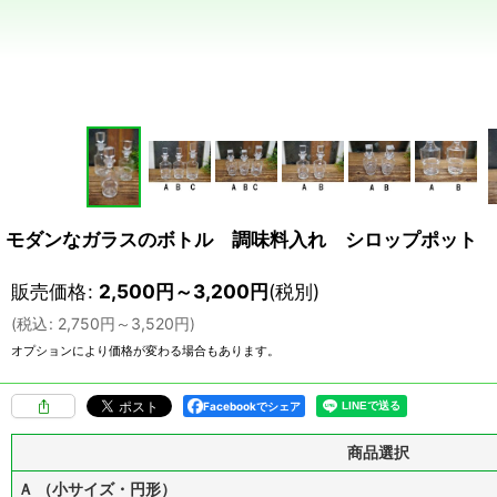
モダンなガラスのボトル 調味料入れ シロップポット ガ
販売価格
:
2,500
円
～3,200
円
(税別)
(
税込
:
2,750
円
～3,520
円
)
オプションにより価格が変わる場合もあります。
Facebookでシェア
商品選択
Ａ （小サイズ・円形）