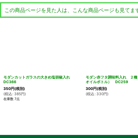
この商品ページを見た人は、こんな商品ページも見てま
モダンカットガラスの大きめ塩胡椒入れ
モダン赤フタ調味料入れ ２種
DC366
オイルボトル） DC259
350
円
(税別)
300
円
(税別)
(
税込
:
385
円
)
(
税込
:
330
円
)
在庫数 7点