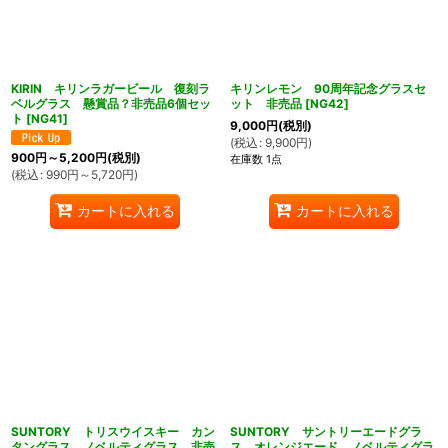
KIRIN キリンラガービール 復刻ラ
キリンレモン 90周年記念グラスセ
ベルグラス 懸賞品？非売品6個セッ
ット 非売品
[
NG42
]
ト
[
NG41
]
9,000
円
(税別)
(
税込
:
9,900
円
)
900
円
～5,200
円
(税別)
在庫数 1点
(
税込
:
990
円
～5,720
円
)
カートに入れる
カートに入れる
SUNTORY トリスウイスキー カン
SUNTORY サントリーエードグラ
タングラス ノベルティグラス 非売
ス オレンジエード ノベルティグラ