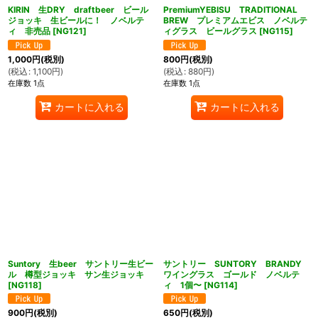
KIRIN 生DRY draftbeer ビール
PremiumYEBISU TRADITIONAL
ジョッキ 生ビールに！ ノベルテ
BREW プレミアムエビス ノベルテ
ィ 非売品
[
NG121
]
ィグラス ビールグラス
[
NG115
]
1,000
円
(税別)
800
円
(税別)
(
税込
:
1,100
円
)
(
税込
:
880
円
)
在庫数 1点
在庫数 1点
カートに入れる
カートに入れる
Suntory 生beer サントリー生ビー
サントリー SUNTORY BRANDY
ル 樽型ジョッキ サン生ジョッキ
ワイングラス ゴールド ノベルテ
[
NG118
]
ィ 1個〜
[
NG114
]
900
円
(税別)
650
円
(税別)