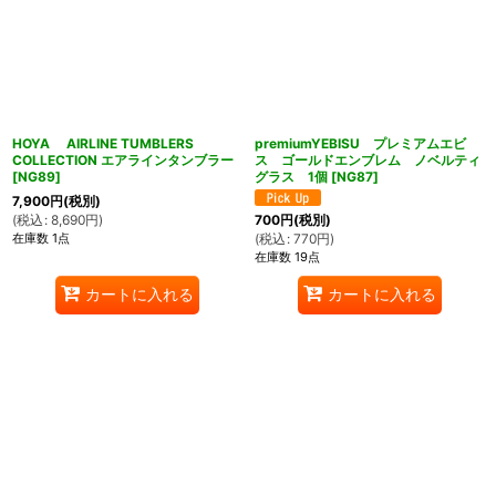
HOYA AIRLINE TUMBLERS
premiumYEBISU プレミアムエビ
COLLECTION エアラインタンブラー
ス ゴールドエンブレム ノベルティ
[
NG89
]
グラス 1個
[
NG87
]
7,900
円
(税別)
(
税込
:
8,690
円
)
700
円
(税別)
在庫数 1点
(
税込
:
770
円
)
在庫数 19点
カートに入れる
カートに入れる