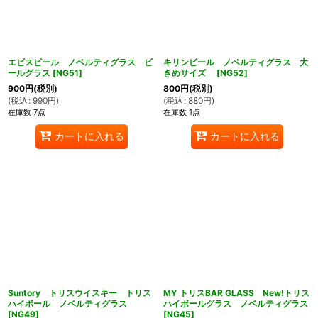
エビスビール ノベルティグラス ビ
キリンビール ノベルティグラス 大
ールグラス
[
NG51
]
きめサイズ
[
NG52
]
900
円
(税別)
800
円
(税別)
(
税込
:
990
円
)
(
税込
:
880
円
)
在庫数 7点
在庫数 1点
カートに入れる
カートに入れる
Suntory トリスウイスキー トリス
MY トリスBAR GLASS New!トリス
ハイボール ノベルティグラス
ハイボールグラス ノベルティグラス
[
NG49
]
[
NG45
]