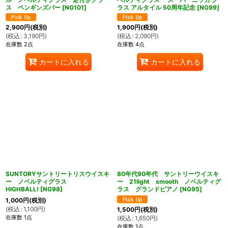
ス ペンギンズバー
[
NG101
]
ラス アルタイル 50周年記念
[
NG99
]
2,900
円
(税別)
1,900
円
(税別)
(
税込
:
3,190
円
)
(
税込
:
2,090
円
)
在庫数 2点
在庫数 4点
カートに入れる
カートに入れる
SUNTORYサントリートリスウイスキ
80年代90年代 サントリーウイスキ
ー ノベルティグラス
ー 21light smooth ノベルティグ
HIGHBALL!
[
NG98
]
ラス グランドピアノ
[
NG95
]
1,000
円
(税別)
(
税込
:
1,100
円
)
1,500
円
(税別)
在庫数 1点
(
税込
:
1,650
円
)
在庫数 1点