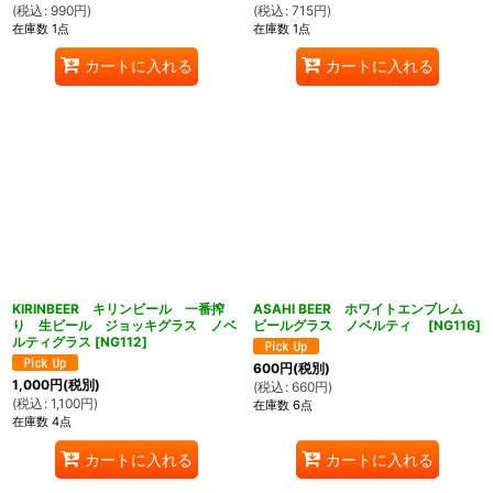
(
税込
:
990
円
)
(
税込
:
715
円
)
在庫数 1点
在庫数 1点
カートに入れる
カートに入れる
KIRINBEER キリンビール 一番搾
ASAHI BEER ホワイトエンブレム
り 生ビール ジョッキグラス ノベ
ビールグラス ノベルティ
[
NG116
]
ルティグラス
[
NG112
]
600
円
(税別)
1,000
円
(税別)
(
税込
:
660
円
)
(
税込
:
1,100
円
)
在庫数 6点
在庫数 4点
カートに入れる
カートに入れる