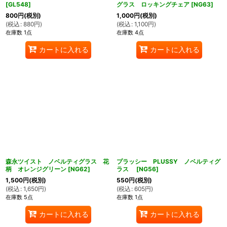
[
GL548
]
グラス ロッキングチェア
[
NG63
]
800
円
(税別)
1,000
円
(税別)
(
税込
:
880
円
)
(
税込
:
1,100
円
)
在庫数 1点
在庫数 4点
カートに入れる
カートに入れる
森永ツイスト ノベルティグラス 花
プラッシー PLUSSY ノベルティグ
柄 オレンジグリーン
[
NG62
]
ラス
[
NG56
]
1,500
円
(税別)
550
円
(税別)
(
税込
:
1,650
円
)
(
税込
:
605
円
)
在庫数 5点
在庫数 1点
カートに入れる
カートに入れる