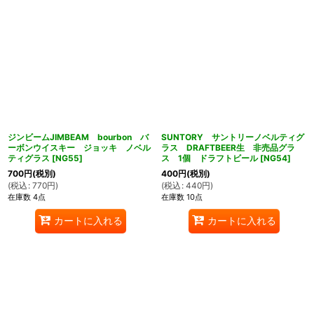
ジンビームJIMBEAM bourbon バ
SUNTORY サントリーノベルティグ
ーボンウイスキー ジョッキ ノベル
ラス DRAFTBEER生 非売品グラ
ティグラス
[
NG55
]
ス 1個 ドラフトビール
[
NG54
]
700
円
(税別)
400
円
(税別)
(
税込
:
770
円
)
(
税込
:
440
円
)
在庫数 4点
在庫数 10点
カートに入れる
カートに入れる