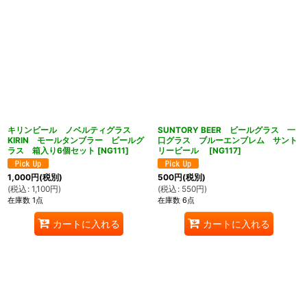
キリンビール ノベルティグラス
SUNTORY BEER ビールグラス 一
KIRIN モールタンブラー ビールグ
口グラス ブルーエンブレム サント
ラス 箱入り6個セット
[
NG111
]
リービール
[
NG117
]
1,000
円
(税別)
500
円
(税別)
(
税込
:
1,100
円
)
(
税込
:
550
円
)
在庫数 1点
在庫数 6点
カートに入れる
カートに入れる