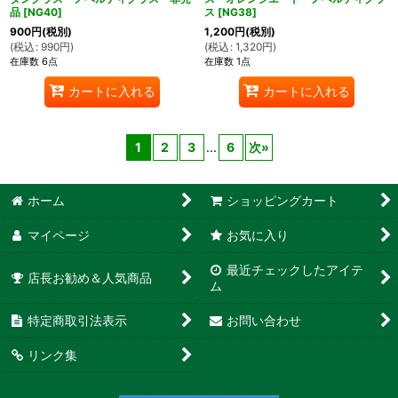
品
[
NG40
]
ス
[
NG38
]
900
円
(税別)
1,200
円
(税別)
(
税込
:
990
円
)
(
税込
:
1,320
円
)
在庫数 6点
在庫数 1点
カートに入れる
カートに入れる
1
2
3
...
6
次
»
ホーム
ショッピングカート
マイページ
お気に入り
最近チェックしたアイテ
店長お勧め＆人気商品
ム
特定商取引法表示
お問い合わせ
リンク集