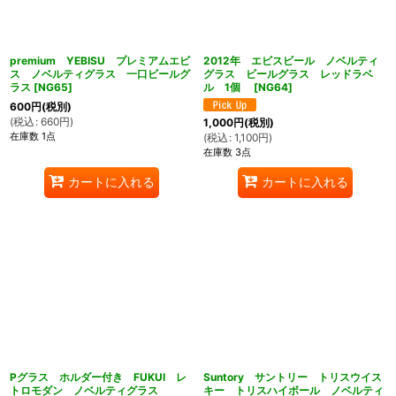
premium YEBISU プレミアムエビ
2012年 エビスビール ノベルティ
ス ノベルティグラス 一口ビールグ
グラス ビールグラス レッドラベ
ラス
[
NG65
]
ル 1個
[
NG64
]
600
円
(税別)
(
税込
:
660
円
)
1,000
円
(税別)
在庫数 1点
(
税込
:
1,100
円
)
在庫数 3点
カートに入れる
カートに入れる
Pグラス ホルダー付き FUKUI レ
Suntory サントリー トリスウイス
トロモダン ノベルティグラス
キー トリスハイボール ノベルティ