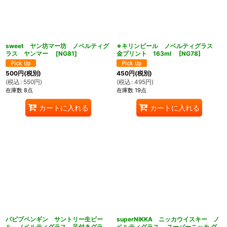
sweet ヤン坊マー坊 ノベルティグ
※キリンビール ノベルティグラス
ラス ヤンマー
[
NG81
]
金プリント 163ml
[
NG78
]
500
円
(税別)
450
円
(税別)
(
税込
:
550
円
)
(
税込
:
495
円
)
在庫数 8点
在庫数 19点
カートに入れる
カートに入れる
パピプペンギン サントリー生ビー
superNIKKA ニッカウイスキー ノ
ル ノベルティグラス 足付きグラ
ベルティグラス スーパーニッカ グ