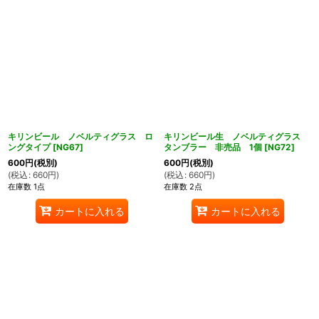
キリンビール ノベルティグラス ロ
キリンビール生 ノベルティグラス
ングタイプ
[
NG67
]
タンブラー 非売品 1個
[
NG72
]
600
円
(税別)
600
円
(税別)
(
税込
:
660
円
)
(
税込
:
660
円
)
在庫数 1点
在庫数 2点
カートに入れる
カートに入れる