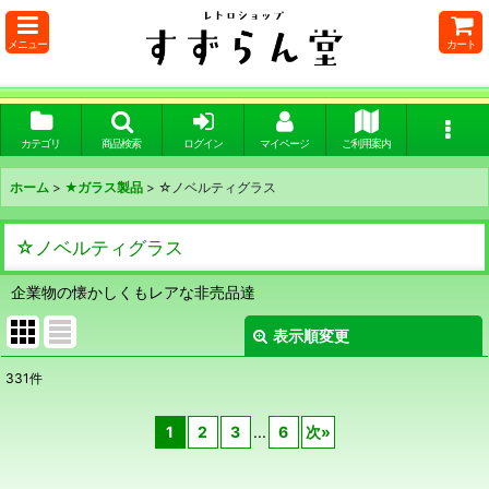
メニュー
カート
カテゴリ
商品検索
ログイン
マイページ
ご利用案内
ホーム
>
★ガラス製品
>
☆ノベルティグラス
☆ノベルティグラス
企業物の懐かしくもレアな非売品達
表示順変更
閉じる
331
件
表示数
:
1
2
3
...
6
次
»
在庫あり