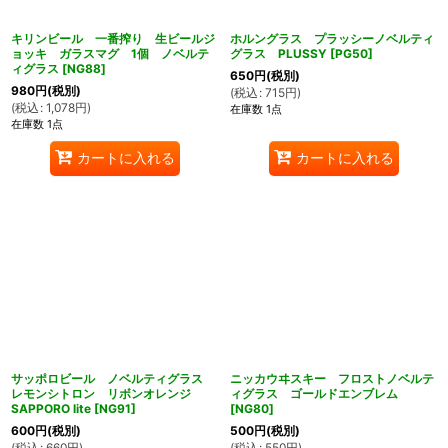
キリンビール 一番搾り 生ビールジ
ホルングラス プラッシーノベルティ
ョッキ ガラスマグ 1個 ノベルテ
グラス PLUSSY
[
PG50
]
ィグラス
[
NG88
]
650
円
(税別)
980
円
(税別)
(
税込
:
715
円
)
(
税込
:
1,078
円
)
在庫数 1点
在庫数 1点
カートに入れる
カートに入れる
サッポロビール ノベルティグラス
ニッカウヰスキー フロストノベルテ
レモンシトロン リボンオレンジ
ィグラス ゴールドエンブレム
SAPPORO lite
[
NG91
]
[
NG80
]
600
円
(税別)
500
円
(税別)
(
税込
:
660
円
)
(
税込
:
550
円
)