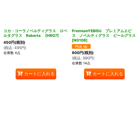
コカ・コーラノベルティグラス ロベ
PremiumYEBISU プレミアムエビ
ルタグラス Roberta
[
HRG7
]
ス ノベルティグラス ビールグラス
[
NG108
]
450
円
(税別)
(
税込
:
495
円
)
900
円
(税別)
在庫数 4点
(
税込
:
990
円
)
在庫数 14点
カートに入れる
カートに入れる