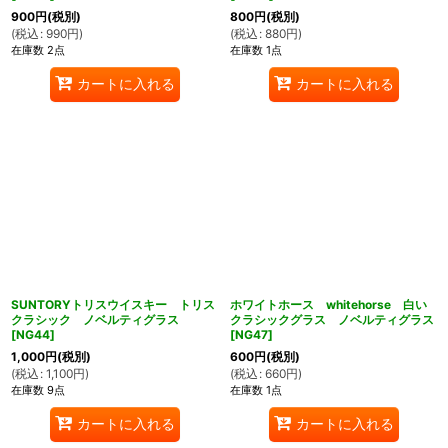
900
円
(税別)
800
円
(税別)
(
税込
:
990
円
)
(
税込
:
880
円
)
在庫数 2点
在庫数 1点
カートに入れる
カートに入れる
ん堂
SUNTORYトリスウイスキー トリス
ホワイトホース whitehorse 白い
クラシック ノベルティグラス
クラシックグラス ノベルティグラス
[
NG44
]
[
NG47
]
1,000
円
(税別)
600
円
(税別)
(
税込
:
1,100
円
)
(
税込
:
660
円
)
在庫数 9点
在庫数 1点
カートに入れる
カートに入れる