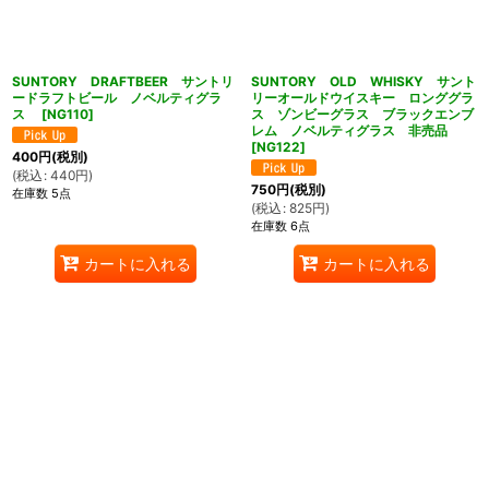
SUNTORY DRAFTBEER サントリ
SUNTORY OLD WHISKY サント
ードラフトビール ノベルティグラ
リーオールドウイスキー ロンググラ
ス
[
NG110
]
ス ゾンビーグラス ブラックエンブ
レム ノベルティグラス 非売品
[
NG122
]
400
円
(税別)
(
税込
:
440
円
)
750
円
(税別)
在庫数 5点
(
税込
:
825
円
)
在庫数 6点
カートに入れる
カートに入れる