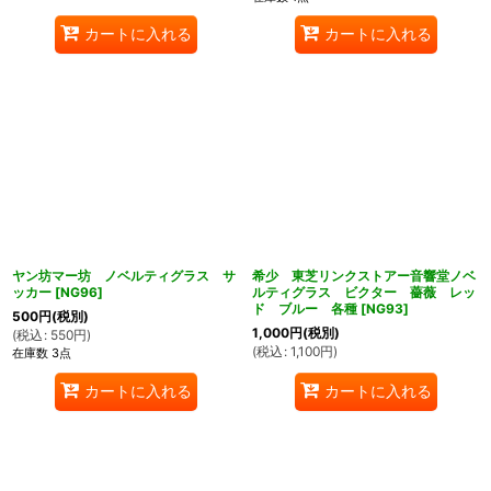
カートに入れる
カートに入れる
ヤン坊マー坊 ノベルティグラス サ
希少 東芝リンクストアー音響堂ノベ
ッカー
[
NG96
]
ルティグラス ビクター 薔薇 レッ
ド ブルー 各種
[
NG93
]
500
円
(税別)
1,000
円
(税別)
(
税込
:
550
円
)
(
税込
:
1,100
円
)
在庫数 3点
カートに入れる
カートに入れる