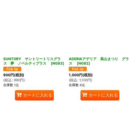
SUNTORY サントリートリスグラ
ADERIAアデリア 高山まつり グラ
ス 夢 ノベルティブラス
[
NG83
]
ス
[
NG82
]
900
円
(税別)
1,000
円
(税別)
(
税込
:
990
円
)
(
税込
:
1,100
円
)
在庫数 1点
在庫数 4点
カートに入れる
カートに入れる