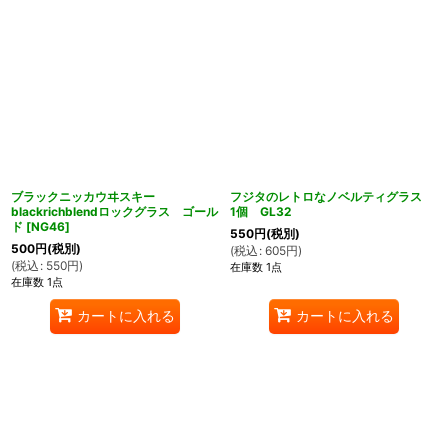
ブラックニッカウヰスキー
フジタのレトロなノベルティグラス
blackrichblendロックグラス ゴール
1個 GL32
ド
[
NG46
]
550
円
(税別)
500
円
(税別)
(
税込
:
605
円
)
(
税込
:
550
円
)
在庫数 1点
在庫数 1点
カートに入れる
カートに入れる