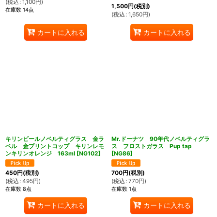
(
税込
:
1,100
円
)
1,500
円
(税別)
在庫数 14点
(
税込
:
1,650
円
)
カートに入れる
カートに入れる
キリンビールノベルティグラス 金ラ
Mr.ドーナツ 90年代ノベルティグラ
ベル 金プリントコップ キリンレモ
ス フロストガラス Pup tap
ンキリンオレンジ 163ml
[
NG102
]
[
NG86
]
450
円
(税別)
700
円
(税別)
(
税込
:
495
円
)
(
税込
:
770
円
)
在庫数 8点
在庫数 1点
カートに入れる
カートに入れる