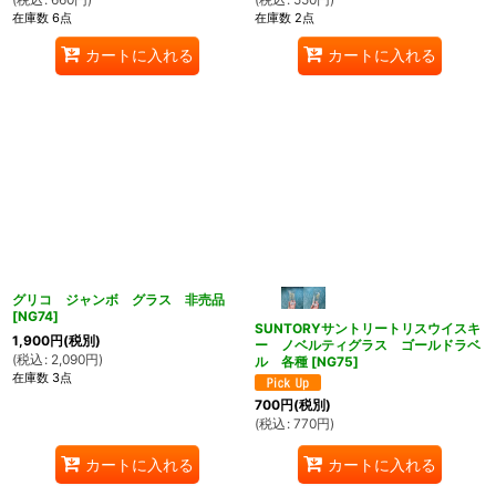
在庫数 6点
在庫数 2点
カートに入れる
カートに入れる
グリコ ジャンボ グラス 非売品
[
NG74
]
SUNTORYサントリートリスウイスキ
1,900
円
(税別)
ー ノベルティグラス ゴールドラベ
(
税込
:
2,090
円
)
ル 各種
[
NG75
]
在庫数 3点
700
円
(税別)
(
税込
:
770
円
)
カートに入れる
カートに入れる