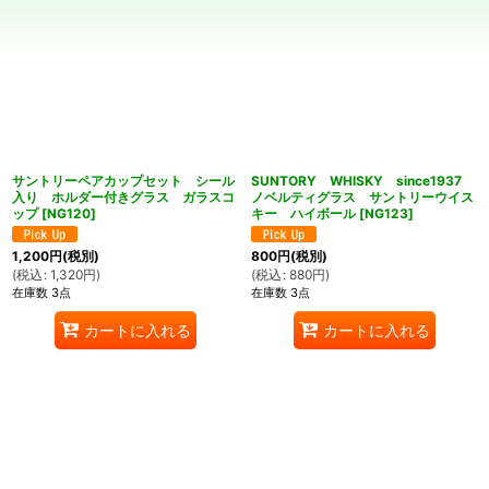
並び順
:
絞り込む
サントリーペアカップセット シール
SUNTORY WHISKY since1937
入り ホルダー付きグラス ガラスコ
ノベルティグラス サントリーウイス
ップ
[
NG120
]
キー ハイボール
[
NG123
]
1,200
円
(税別)
800
円
(税別)
(
税込
:
1,320
円
)
(
税込
:
880
円
)
在庫数 3点
在庫数 3点
カートに入れる
カートに入れる