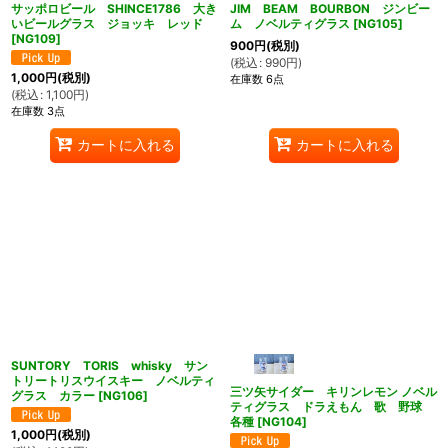
サッポロビール SHINCE1786 大き
JIM BEAM BOURBON ジンビー
いビールグラス ジョッキ レッド
ム ノベルティグラス
[
NG105
]
[
NG109
]
900
円
(税別)
(
税込
:
990
円
)
1,000
円
(税別)
在庫数 6点
(
税込
:
1,100
円
)
在庫数 3点
カートに入れる
カートに入れる
SUNTORY TORIS whisky サン
トリートリスウイスキー ノベルティ
三ツ矢サイダー キリンレモン ノベル
グラス カラー
[
NG106
]
ティグラス ドラえもん 歌 野球
各種
[
NG104
]
1,000
円
(税別)