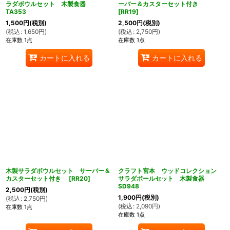
ラダボウルセット 木製食器
ーバー＆カスターセット付き
TA353
[
RR19
]
1,500
円
(税別)
2,500
円
(税別)
(
税込
:
1,650
円
)
(
税込
:
2,750
円
)
在庫数 1点
在庫数 1点
カートに入れる
カートに入れる
木製サラダボウルセット サーバー＆
クラフト宮本 ウッドコレクション
カスターセット付き
[
RR20
]
サラダボールセット 木製食器
SD948
2,500
円
(税別)
1,900
円
(税別)
(
税込
:
2,750
円
)
(
税込
:
2,090
円
)
在庫数 1点
在庫数 1点