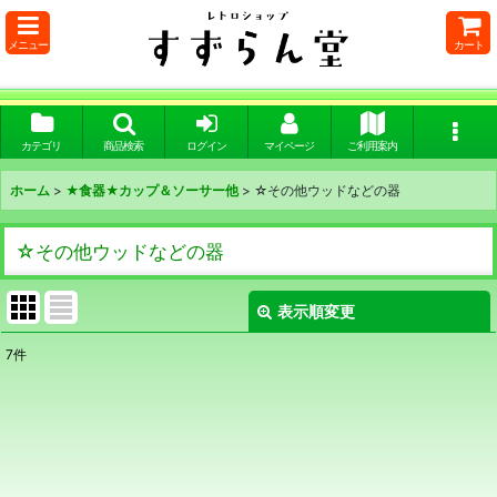
メニュー
カート
カテゴリ
商品検索
ログイン
マイページ
ご利用案内
ホーム
>
★食器★カップ＆ソーサー他
>
☆その他ウッドなどの器
☆その他ウッドなどの器
表示順変更
閉じる
7
件
表示数
:
在庫あり
並び順
: