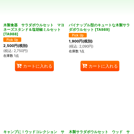
絞り込む
木製食器 サラダボウルセット マヨ
パイナップル型のキュートな木製サラ
ネーズスタンド＆塩胡椒ミルセット
ダボウルセット
[
TA989
]
[
TA988
]
1,900
円
(税別)
2,500
円
(税別)
(
税込
:
2,090
円
)
(
税込
:
2,750
円
)
在庫数 1点
在庫数 1点
カートに入れる
カートに入れる
キャンプに！ウッドコレクション サ
木製サラダボウルセット ウッド サ