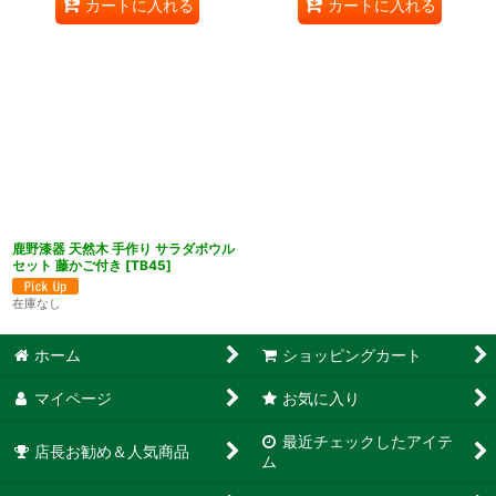
カートに入れる
カートに入れる
鹿野漆器 天然木 手作り サラダボウル
セット 藤かご付き
[
TB45
]
在庫なし
ホーム
ショッピングカート
マイページ
お気に入り
最近チェックしたアイテ
店長お勧め＆人気商品
ム