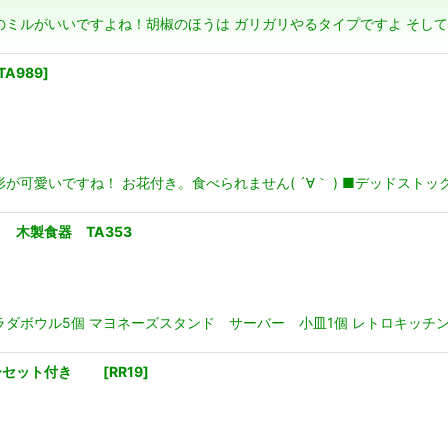
のミルがいいですよね！胡椒のほうは ガリガリやるタイプですよ そし
絞り込む
TA989
]
愛いですね！ お花付き。食べられません( ´∀｀ ) ■デッドストック未使用
木製食器 TA353
ダボウル5個 マヨネーズスタンド サーバー 小皿1個 レトロキッチン
ターセット付き
[
RR19
]