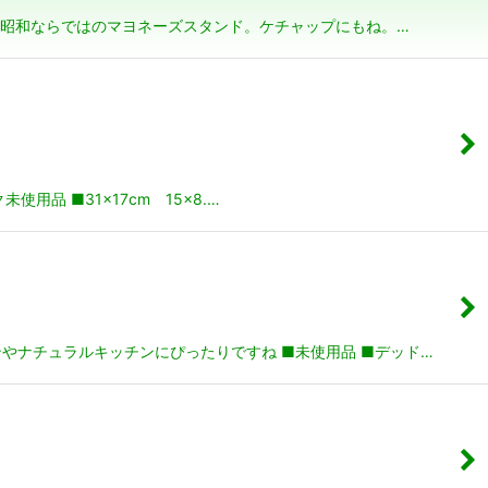
て昭和ならではのマヨネーズスタンド。ケチャップにもね。…
品 ■31×17cm 15×8.…
やナチュラルキッチンにぴったりですね ■未使用品 ■デッド…