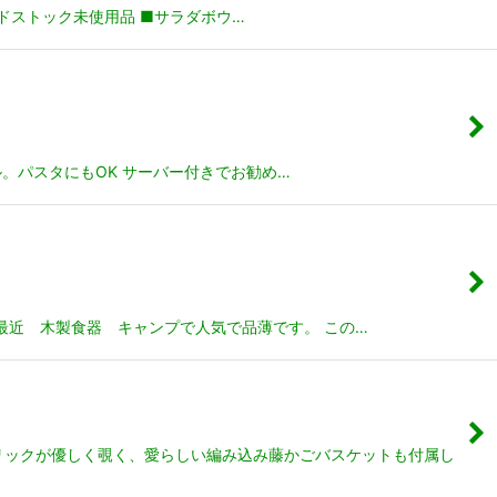
ッドストック未使用品 ■サラダボウ…
。パスタにもOK サーバー付きでお勧め…
 最近 木製食器 キャンプで人気で品薄です。 この…
リックが優しく覗く、愛らしい編み込み藤かごバスケットも付属し