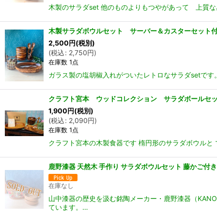
木製のサラダset 他のものよりもつやがあって 上質な
木製サラダボウルセット サーバー＆カスターセッ
2,500
円
(税別)
(
税込
:
2,750
円
)
在庫数 1点
ガラス製の塩胡椒入れがついたレトロなサラダsetです
クラフト宮本 ウッドコレクション サラダボールセット
1,900
円
(税別)
(
税込
:
2,090
円
)
在庫数 1点
クラフト宮本の木製食器です 楕円形のサラダボウルと 
鹿野漆器 天然木 手作り サラダボウルセット 藤かご付
在庫なし
山中漆器の歴史を汲む銘陶メーカー・鹿野漆器（KAN
ています。…