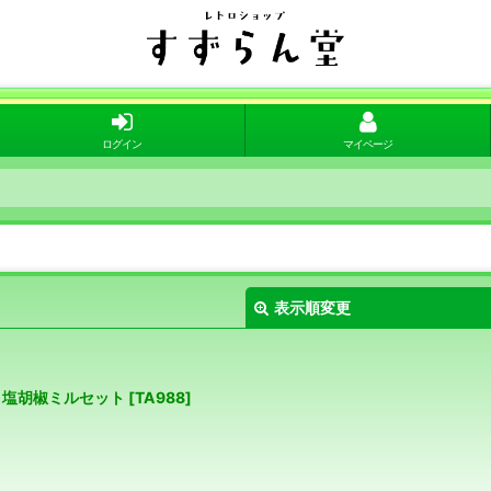
ログイン
マイページ
表示順変更
＆塩胡椒ミルセット
[
TA988
]