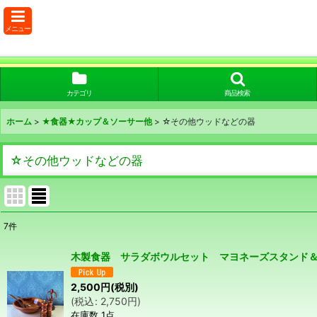
メニュー
カテゴリ
商品検索
ホーム
>
★食器★カップ＆ソーサー他
>
☆その他ウッドなどの器
☆その他ウッドなどの器
7
件
表示数
:
木製食器 サラダボウルセット マヨネーズスタンド
在庫あり
2,500
円
(税別)
(
税込
:
2,750
円
)
並び順
:
在庫数 1点