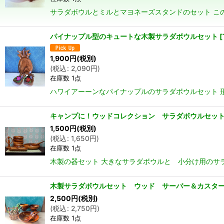
サラダボウルとミルとマヨネーズスタンドのセット こ
パイナップル型のキュートな木製サラダボウルセット
[
1,900
円
(税別)
(
税込
:
2,090
円
)
在庫数 1点
ハワイアーーンなパイナップルのサラダボウルセット 形が可
キャンプに！ウッドコレクション サラダボウルセット 
1,500
円
(税別)
(
税込
:
1,650
円
)
在庫数 1点
木製の器セット 大きなサラダボウルと 小分け用のサラ
木製サラダボウルセット ウッド サーバー＆カス
2,500
円
(税別)
(
税込
:
2,750
円
)
在庫数 1点