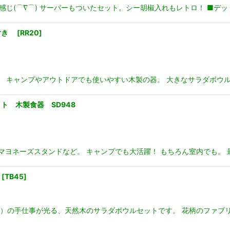
感じ(⌒∇⌒) サーバーもついたセット。シー胡椒入れもレトロ！ ■デ
ト付き
[
RR20
]
。 キャンプやアウトドアでも使いやすい木製の器。 大きなサラダボウル
 木製食器 SD948
マヨネーズスタンドなど。 キャンプでも大活躍！ もちろん室内でも。
き
[
TB45
]
O）の手仕事が光る、天然木のサラダボウルセットです。 花柄のファブ