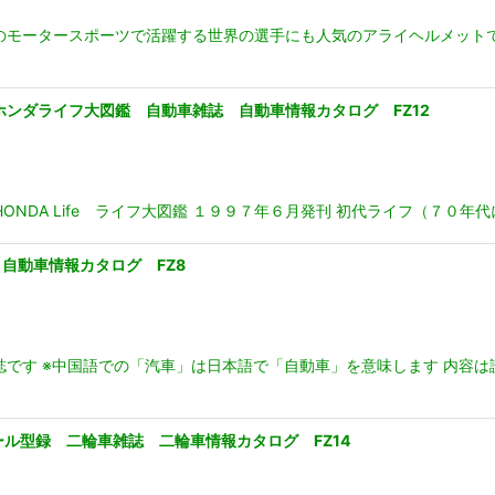
のモータースポーツで活躍する世界の選手にも人気のアライヘルメット
Life ホンダライフ大図鑑 自動車雑誌 自動車情報カタログ FZ12
18 HONDA Life ライフ大図鑑 １９９７年６月発刊 初代ライフ（
自動車情報カタログ FZ8
誌です ※中国語での「汽車」は日本語で「自動車」を意味します 内容
オール型録 二輪車雑誌 二輪車情報カタログ FZ14