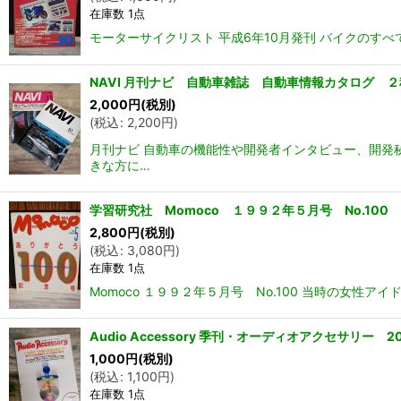
在庫数 1点
モーターサイクリスト 平成6年10月発刊 バイクのすべ
NAVI 月刊ナビ 自動車雑誌 自動車情報カタログ ２種
2,000
円
(税別)
(
税込
:
2,200
円
)
月刊ナビ 自動車の機能性や開発者インタビュー、開発
きな方に…
学習研究社 Momoco １９９２年５月号 No.10
2,800
円
(税別)
(
税込
:
3,080
円
)
在庫数 1点
Momoco １９９２年５月号 No.100 当時の女
Audio Accessory 季刊・オーディオアクセサリー 
1,000
円
(税別)
(
税込
:
1,100
円
)
在庫数 1点