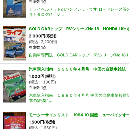
在庫数 1点
アライヘルメットのパンフレットです ロードレース等
介カタログ(*゜▽…
GOLD CARトップ RVシリーズNo.18 HONDA 
2,000
円
(税別)
(
税込
:
2,200
円
)
在庫数 1点
自動車専門誌 GOLD CARトップ RVシリーズNo.
汽車購入指南 １９９０年４月号 中国の自動車雑誌 
1,000
円
(税別)
(
税込
:
1,100
円
)
在庫数 1点
汽車購入指南 １９９０年４月号 中国の自動車情報雑
本の雑誌に…
モーターサイクリスト 1994 10 国産ニューバイク
1,500
円
(税別)
(
税込
:
1,650
円
)