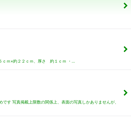
２８．５ｃｍ×約２２ｃｍ、厚さ 約１ｃｍ ・…
めです 写真掲載上限数の関係上、表面の写真しかありませんが、