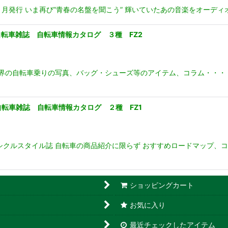
０月発行 いま再び”青春の名盤を聞こう” 輝いていたあの音楽をオーデ
ク 自転車雑誌 自転車情報カタログ ３種 FZ2
世界の自転車乗りの写真、バッグ・シューズ等のアイテム、コラム・・・
ation 自転車雑誌 自転車情報カタログ ２種 FZ1
シクルスタイル誌 自転車の商品紹介に限らず おすすめロードマップ、
ショッピングカート
お気に入り
最近チェックしたアイテム