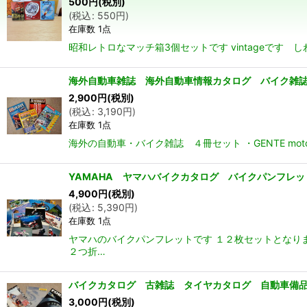
500
円
(税別)
(
税込
:
550
円
)
並び順
:
在庫数 1点
昭和レトロなマッチ箱3個セットです vintageです し
海外自動車雑誌 海外自動車情報カタログ バイク雑誌
2,900
円
(税別)
(
税込
:
3,190
円
)
在庫数 1点
海外の自動車・バイク雑誌 ４冊セット ・GENTE moto
YAMAHA ヤマハバイクカタログ バイクパンフレッ
4,900
円
(税別)
(
税込
:
5,390
円
)
在庫数 1点
ヤマハのバイクパンフレットです １２枚セットとなり
２つ折…
バイクカタログ 古雑誌 タイヤカタログ 自動車備品
3,000
円
(税別)