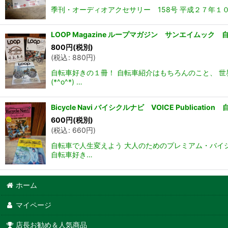
季刊・オーディオアクセサリー 158号 平成２７年１
LOOP Magazine ループマガジン サンエイムッ
800
円
(税別)
(
税込
:
880
円
)
自転車好きの１冊！ 自転車紹介はもちろんのこと、 
(*^o^*) …
Bicycle Navi バイシクルナビ VOICE Public
600
円
(税別)
(
税込
:
660
円
)
自転車で人生変えよう 大人のためのプレミアム・バイ
自転車好き…
ホーム
マイページ
店長お勧め＆人気商品