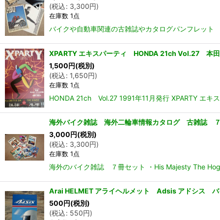
(
税込
:
3,300
円
)
在庫数 1点
バイクや自動車関連の古雑誌やカタログパンフレット ５冊セット
XPARTY エキスパーティ HONDA 21ch Vol.27
1,500
円
(税別)
(
税込
:
1,650
円
)
在庫数 1点
HONDA 21ch Vol.27 1991年11月発行 X
海外バイク雑誌 海外二輪車情報カタログ 古雑誌 ７冊
3,000
円
(税別)
(
税込
:
3,300
円
)
在庫数 1点
海外のバイク雑誌 ７冊セット ・His Majesty T
Arai HELMET アライヘルメット Adsis アドシ
500
円
(税別)
(
税込
:
550
円
)