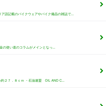
92 イタリア語記載のバイクウェアやバイク備品の雑誌で…
作戦 お金の使い道のコラムがメインとなっ…
約２７．８ｃｍ ・石油連盟 OIL AND C…