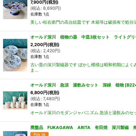
7,900
円
(税別)
(
税込
:
8,690
円
)
在庫数 1点
美しい松右衛門の高台絵皿です 木箱等は破損有で処分済 
オールド深川 植物の器 中皿3枚セット ライトグリーン
2,200
円
(税別)
(
税込
:
2,420
円
)
在庫数 1点
古い昔の深川製磁器です ぼかし模様は昭和初期によく
ま…
オールド深川 急須 湯飲みセット 深緑 植物
[
B22
6,800
円
(税別)
(
税込
:
7,480
円
)
在庫数 1点
オールド深川のモダンジャパニズム 急須と湯飲みのセッ
廃盤品 FUKAGAWA ARITA 有田焼 深川製磁