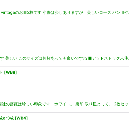
 vintageのお皿2枚です 小傷は少しありますが 美しいローズ パン皿
 美しい このサイズは何枚あっても良いですね ■デッドストック未使用品
ト
[
WB8
]
社の薔薇は珍しい印象です ホワイト。 裏印 取り皿として。 2枚セッ
or3枚
[
WB4
]