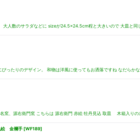
人数のサラダなどに sizeが24.5×24.5cm程と大きいので 大皿と
ぴったりのデザイン。 和物は洋風に使ってもお洒落ですね なだらかな
名窯、源右衛門窯 こちらは 源右衛門 赤絵 牡丹見込 取皿 木箱入り
色絵 金襴手
[
WF189
]