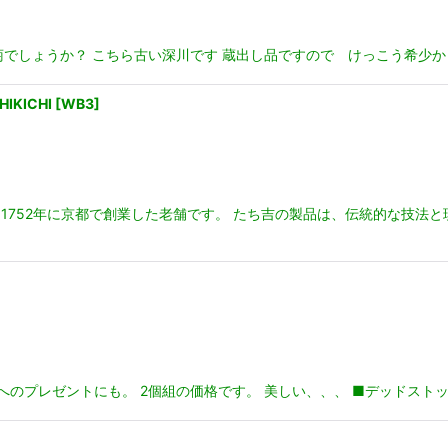
小菊でしょうか？ こちら古い深川です 蔵出し品ですので けっこう希少
KICHI
[
WB3
]
であり 1752年に京都で創業した老舗です。 たち吉の製品は、伝統的な
プレゼントにも。 2個組の価格です。 美しい、、、 ■デッドストック未使