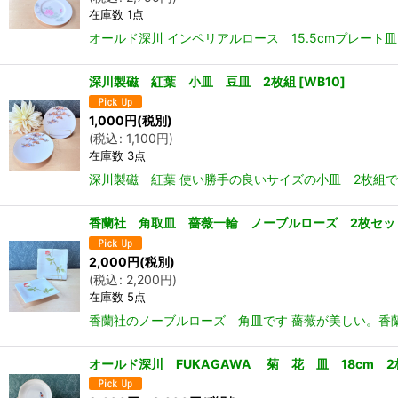
在庫数 1点
オールド深川 インペリアルロース 15.5cmプレート皿
深川製磁 紅葉 小皿 豆皿 2枚組
[
WB10
]
1,000
円
(税別)
(
税込
:
1,100
円
)
在庫数 3点
深川製磁 紅葉 使い勝手の良いサイズの小皿 2枚組です
香蘭社 角取皿 薔薇一輪 ノーブルローズ 2枚セッ
2,000
円
(税別)
(
税込
:
2,200
円
)
在庫数 5点
香蘭社のノーブルローズ 角皿です 薔薇が美しい。香蘭
オールド深川 FUKAGAWA 菊 花 皿 18cm 2枚