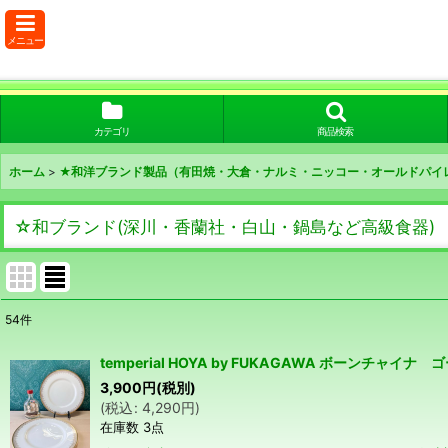
メニュー
カテゴリ
商品検索
ホーム
>
★和洋ブランド製品（有田焼・大倉・ナルミ・ニッコー・オールドパイ
☆和ブランド(深川・香蘭社・白山・鍋島など高級食器)
54
件
表示数
:
temperial HOYA by FUKAGAWA ボーンチ
在庫あり
3,900
円
(税別)
(
税込
:
4,290
円
)
在庫数 3点
並び順
: