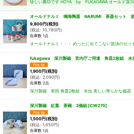
珍しい裏印です HOYA by FUKAGAWA オー
オールドナルミ 鳴海陶器 NARUMI 茶器セット 
9,800
円
(税別)
(
税込
:
10,780
円
)
在庫数 1点
オールドナルミ・・・ めったに出てこない急須のセッ
fukagawa 深川製磁 宮内庁ご用達 角皿2枚組 水
1,900
円
(税別)
(
税込
:
2,090
円
)
在庫数 2点
深川製磁 有田 角皿2枚組 水仙 美しい滑らかな磁器 
深川製磁 紅葉 茶碗 3個組
[
CW275
]
1,500
円
(税別)
(
税込
:
1,650
円
)
在庫数 1点