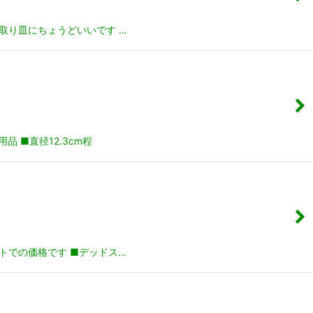
や取り皿にちょうどいいです …
 ■直径12.3cm程
トでの価格です ■デッドス…