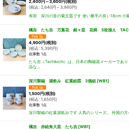
2,400
円
～3,600
円
(税別)
(
税込
:
2,640
円
～3,960
円
)
有田 深川の昔の菊文皿です 使い勝手の良い18cm 
橘吉 たち吉 万葉花 銘々皿 花柄 5枚揃え TACHI
4,900
円
(税別)
(
税込
:
5,390
円
)
在庫数 1点
たち吉（Tachikichi）は、日本の陶磁器メーカー
品な…
深川製磁 湯飲み 紅葉絵図 2個組
[
WB1
]
1,500
円
(税別)
(
税込
:
1,650
円
)
在庫数 1点
深川製磁の紅葉湯飲みです 人気のシリーズ。 外国の方への
橘吉 赤絵角大皿 たち吉
[
WB1
]