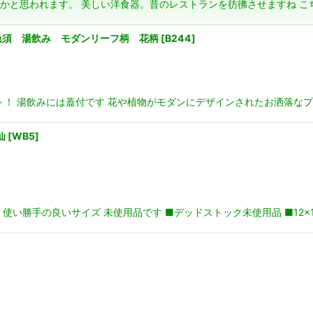
ルド深川かと思われます。 美しい洋食器。昔のレストランを彷彿させますね
絞り込む
急須 湯飲み モダンリーフ柄 花柄
[
B244
]
ト！ 湯飲みには蓋付です 花や植物がモダンにデザインされたお洒落なプ
仙
[
WB5
]
使い勝手の良いサイズ 未使用品です ■デッドストック未使用品 ■12×1