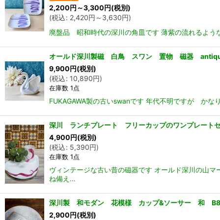
2,200
円
～3,300
円
(税別)
(
税込
:
2,420
円
～3,630
円
)
廃盤品 昭和時代の深川の角皿です 薄紫の流れるような
オールド深川製磁 白鳥 スワン 置物 磁器 antique 
9,900
円
(税別)
(
税込
:
10,890
円
)
在庫数 1点
FUKAGAWA製の古いswanです 年代不明ですが 
深川 ランチプレート フリーカップのワンプレートセ
4,900
円
(税別)
(
税込
:
5,390
円
)
在庫数 1点
ヴィンテージな古い昔の磁器です オールド深川の山マ
ね備え…
深川製 和モダン 花模様 カップ&ソーサー 和 B8
2,900
円
(税別)