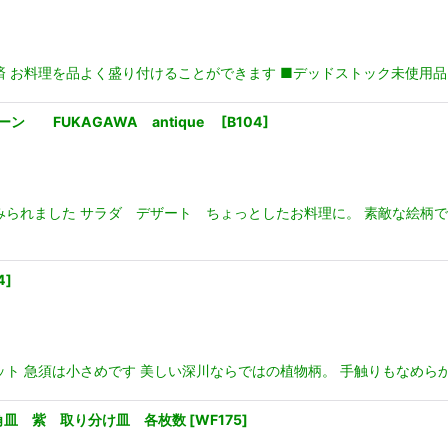
お料理を品よく盛り付けることができます ■デッドストック未使用品 ■直径
 FUKAGAWA antique
[
B104
]
みられました サラダ デザート ちょっとしたお料理に。 素敵な絵柄
4
]
ト 急須は小さめです 美しい深川ならではの植物柄。 手触りもなめら
 角皿 紫 取り分け皿 各枚数
[
WF175
]