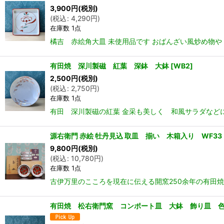
3,900
円
(税別)
(
税込
:
4,290
円
)
在庫数 1点
橘吉 赤絵角大皿 未使用品です おばんざい風炒め物や 大
有田焼 深川製磁 紅葉 深鉢 大鉢
[
WB2
]
2,500
円
(税別)
(
税込
:
2,750
円
)
在庫数 1点
有田 深川製磁の紅葉 金采も美しく 和風サラダなどに
源右衛門 赤絵 牡丹見込 取皿 揃い 木箱入り WF33
9,800
円
(税別)
(
税込
:
10,780
円
)
在庫数 1点
古伊万里のこころを現在に伝える開窯250余年の有田焼
有田焼 松右衛門窯 コンポート皿 大鉢 飾り皿 