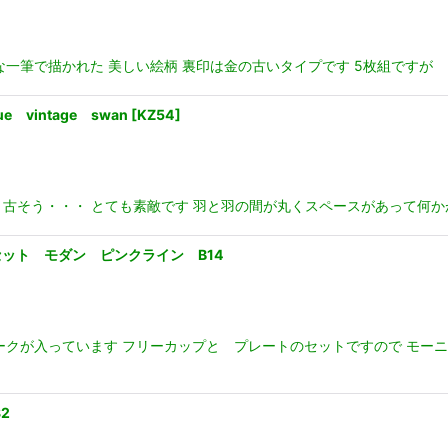
一筆で描かれた 美しい絵柄 裏印は金の古いタイプです 5枚組ですが 
vintage swan
[
KZ54
]
かなり古そう・・・ とても素敵です 羽と羽の間が丸くスペースがあって何
ット モダン ピンクライン B14
ークが入っています フリーカップと プレートのセットですので モー
2