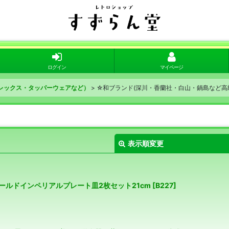
ログイン
マイページ
レックス・タッパーウェアなど）
>
☆和ブランド(深川・香蘭社・白山・鍋島など高
表示順変更
ャイナ ゴールドインペリアルプレート皿2枚セット21cm
[
B227
]