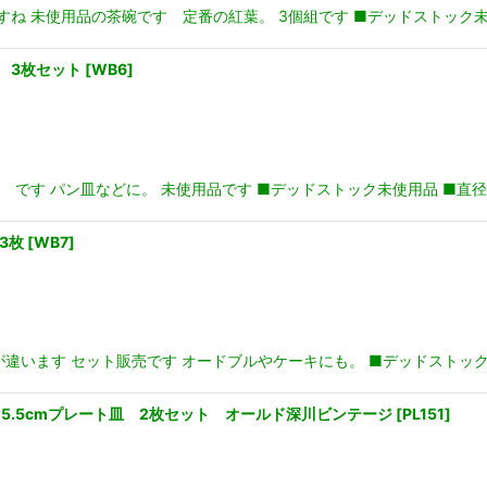
 未使用品の茶碗です 定番の紅葉。 3個組です ■デッドストック未使用
 3枚セット
[
WB6
]
 です パン皿などに。 未使用品です ■デッドストック未使用品 ■直径1
3枚
[
WB7
]
違います セット販売です オードブルやケーキにも。 ■デッドストック未
ーズ15.5cmプレート皿 2枚セット オールド深川ビンテージ
[
PL151
]