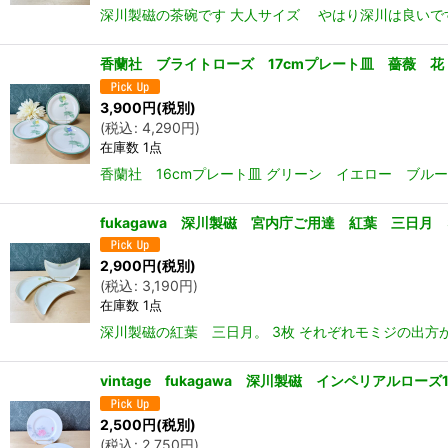
深川製磁の茶碗です 大人サイズ やはり深川は良いですね
香蘭社 ブライトローズ 17cmプレート皿 薔薇 花
3,900
円
(税別)
(
税込
:
4,290
円
)
在庫数 1点
香蘭社 16cmプレート皿 グリーン イエロー ブルー
fukagawa 深川製磁 宮内庁ご用達 紅葉 三日月 
2,900
円
(税別)
(
税込
:
3,190
円
)
在庫数 1点
深川製磁の紅葉 三日月。 3枚 それぞれモミジの出方が
vintage fukagawa 深川製磁 インペリアルロ
2,500
円
(税別)
(
税込
:
2,750
円
)