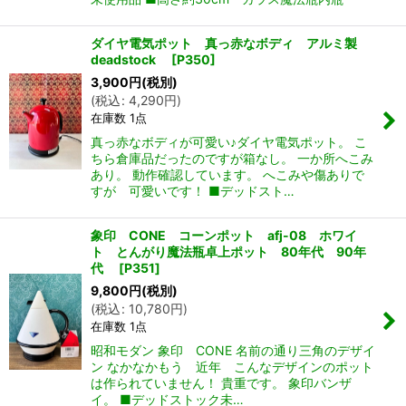
ダイヤ電気ポット 真っ赤なボディ アルミ製
deadstock
[
P350
]
3,900
円
(税別)
(
税込
:
4,290
円
)
在庫数 1点
真っ赤なボディが可愛い♪ダイヤ電気ポット。 こ
ちら倉庫品だったのですが箱なし。 一か所へこみ
あり。 動作確認しています。 へこみや傷ありで
すが 可愛いです！ ■デッドスト…
象印 CONE コーンポット afj-08 ホワイ
ト とんがり魔法瓶卓上ポット 80年代 90年
代
[
P351
]
9,800
円
(税別)
(
税込
:
10,780
円
)
在庫数 1点
昭和モダン 象印 CONE 名前の通り三角のデザイ
ン なかなかもう 近年 こんなデザインのポット
は作られていません！ 貴重です。 象印バンザ
イ。 ■デッドストック未…