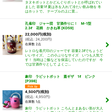
タヌキポットとかどんぐりポットとか呼ばれてい
ました 容量1ℓ 夏は氷を入れて冷たい飲み物を 冬
はホットで。 テーブルの上に置…
孔雀印 ジャー団 甘酒作りに！ M-1型
2.3ℓ 花柄 かきね草
[
KD59
]
22,000
円
(税別)
(
税込
:
24,200
円
)
在庫数 2点
レトロな着尺印のジャーです 容量2.3ℓでちょうど
いいサイズ。 この小ぶりなサイズ いつも人気で
す！ 当時はご飯などを保温していたのですが 今
では甘酒作りとして よくご…
象印 ラビットポット 蓋ギザ 1ℓ ピンク
[
P398
]
4,500
円
(税別)
(
税込
:
4,950
円
)
在庫数 1点
象印 ラビットポット ころんとまあるい形が大人