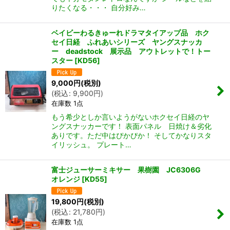
りたくなる・・・ 自分好み…
ベイビーわるきゅーれドラマタイアップ品 ホク
セイ日経 ふれあいシリーズ ヤングスナッカ
ー deadstock 展示品 アウトレットで！トー
スター
[
KD56
]
9,000
円
(税別)
(
税込
:
9,900
円
)
在庫数 1点
もう希少としか言いようがないホクセイ日経のヤ
ングスナッカーです！ 表面パネル 日焼け＆劣化
ありです。ただ中はぴかぴか！ そしてかなりスタ
イリッシュ。 プレート…
富士ジューサーミキサー 果樹園 JC6306G
オレンジ
[
KD55
]
19,800
円
(税別)
(
税込
:
21,780
円
)
在庫数 1点