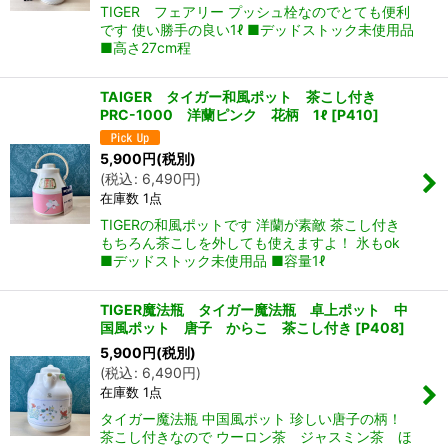
TIGER フェアリー プッシュ栓なのでとても便利
です 使い勝手の良い1ℓ ■デッドストック未使用品
■高さ27cm程
TAIGER タイガー和風ポット 茶こし付き
PRC-1000 洋蘭ピンク 花柄 1ℓ
[
P410
]
5,900
円
(税別)
(
税込
:
6,490
円
)
在庫数 1点
TIGERの和風ポットです 洋蘭が素敵 茶こし付き
もちろん茶こしを外しても使えますよ！ 氷もok
■デッドストック未使用品 ■容量1ℓ
TIGER魔法瓶 タイガー魔法瓶 卓上ポット 中
国風ポット 唐子 からこ 茶こし付き
[
P408
]
5,900
円
(税別)
(
税込
:
6,490
円
)
在庫数 1点
タイガー魔法瓶 中国風ポット 珍しい唐子の柄！
茶こし付きなので ウーロン茶 ジャスミン茶 ほ