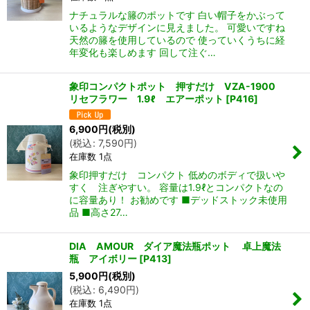
ナチュラルな籐のポットです 白い帽子をかぶって
いるようなデザインに見えました。 可愛いですね
天然の籐を使用しているので 使っていくうちに経
年変化も楽しめます 回して注ぐ…
象印コンパクトポット 押すだけ VZA-1900
リセフラワー 1.9ℓ エアーポット
[
P416
]
6,900
円
(税別)
(
税込
:
7,590
円
)
在庫数 1点
象印押すだけ コンパクト 低めのボディで扱いや
すく 注ぎやすい。 容量は1.9ℓとコンパクトなの
に容量あり！ お勧めです ■デッドストック未使用
品 ■高さ27…
DIA AMOUR ダイア魔法瓶ポット 卓上魔法
瓶 アイボリー
[
P413
]
5,900
円
(税別)
(
税込
:
6,490
円
)
在庫数 1点