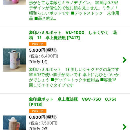
形がとても素敵なミラノデザイン。 容量は0.75ℓ
デザインが個性的で他に類を見ません。ミラノ！
昭和らしいポットです ■デッドストック 未使用
品 ■高さ約3…
象印ハミルポット VU-1000 しゃくやく 花
柄 1ℓ 卓上魔法瓶
[
P417
]
5,900
円
(税別)
(
税込
:
6,490
円
)
在庫数 1点
象印ハミルポット 1ℓ 美しいシャクヤクの花です
容量1ℓで使い勝手が良いです 卓上におひとついか
がでしょう ■デッドストック未使用品 ■容量1ℓ
回してそそぐタイプです
象印籐ポット 卓上魔法瓶 VGV-750 0.75ℓ
[
P418
]
6,900
円
(税別)
(
税込
:
7,590
円
)
在庫数 2点