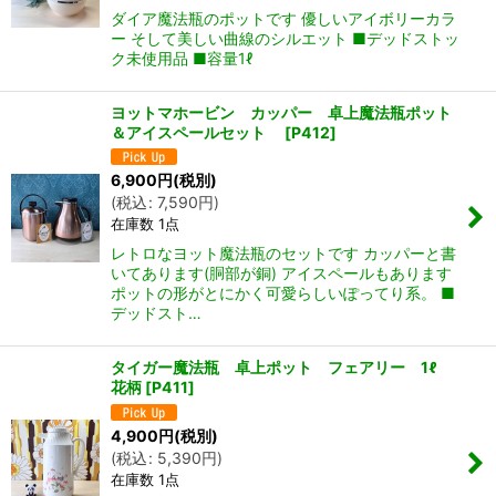
ダイア魔法瓶のポットです 優しいアイボリーカラ
ー そして美しい曲線のシルエット ■デッドストッ
ク未使用品 ■容量1ℓ
ヨットマホービン カッパー 卓上魔法瓶ポット
＆アイスペールセット
[
P412
]
6,900
円
(税別)
(
税込
:
7,590
円
)
在庫数 1点
レトロなヨット魔法瓶のセットです カッパーと書
いてあります(胴部が銅) アイスペールもあります
ポットの形がとにかく可愛らしいぽってり系。 ■
デッドスト…
タイガー魔法瓶 卓上ポット フェアリー 1ℓ
花柄
[
P411
]
4,900
円
(税別)
(
税込
:
5,390
円
)
在庫数 1点