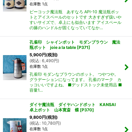
在庫数 1点
ピーコック魔法瓶 あすなろ API-10 魔法瓶ポッ
トとアイスペールのセットです 大きすぎず扱いや
すいサイズで、卓上にも似合います アイスペール
の籐のハンドルが固くなっていてなか…
孔雀印 シャインポット モダンブラウン 魔法
瓶ポット joie a la table
[
P371
]
5,900
円
(税別)
(
税込
:
6,490
円
)
ん堂
在庫数 1点
孔雀印 モダンなブラウンのポット。 つやつや。
グラデーションになってます。 孔雀のマーク カ
ッコいいですよね。 ■デッドストック未使用品 ■
容量1…
ダイヤ魔法瓶 ダイヤハンドポット KANSAI
卓上ポット 山本寛斎 蝶
[
P370
]
9,800
円
(税別)
(
税込
:
10,780
円
)
在庫数 1点