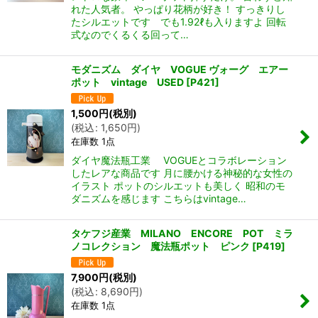
れた人気者。 やっぱり花柄が好き！ すっきりし
たシルエットです でも1.92ℓも入りますよ 回転
式なのでくるくる回って…
モダニズム ダイヤ VOGUE ヴォーグ エアー
ポット vintage USED
[
P421
]
1,500
円
(税別)
(
税込
:
1,650
円
)
在庫数 1点
ダイヤ魔法瓶工業 VOGUEとコラボレーション
したレアな商品です 月に腰かける神秘的な女性の
イラスト ポットのシルエットも美しく 昭和のモ
ダニズムを感じます こちらはvintage…
タケフジ産業 MILANO ENCORE POT ミラ
ノコレクション 魔法瓶ポット ピンク
[
P419
]
7,900
円
(税別)
(
税込
:
8,690
円
)
在庫数 1点