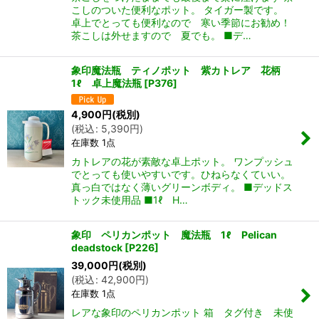
こしのついた便利なポット。 タイガー製です。
卓上でとっても便利なので 寒い季節にお勧め！
茶こしは外せますので 夏でも。 ■デ…
象印魔法瓶 ティノポット 紫カトレア 花柄
1ℓ 卓上魔法瓶
[
P376
]
4,900
円
(税別)
(
税込
:
5,390
円
)
在庫数 1点
カトレアの花が素敵な卓上ポット。 ワンプッシュ
でとっても使いやすいです。ひねらなくていい。
真っ白ではなく薄いグリーンボディ。 ■デッドス
トック未使用品 ■1ℓ H…
象印 ペリカンポット 魔法瓶 1ℓ Pelican
deadstock
[
P226
]
39,000
円
(税別)
(
税込
:
42,900
円
)
在庫数 1点
レアな象印のペリカンポット 箱 タグ付き 未使