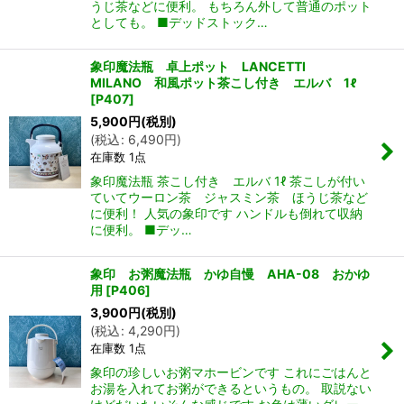
うじ茶などに便利。 もちろん外して普通のポット
としても。 ■デッドストック…
象印魔法瓶 卓上ポット LANCETTI
MILANO 和風ポット茶こし付き エルバ 1ℓ
[
P407
]
5,900
円
(税別)
(
税込
:
6,490
円
)
在庫数 1点
象印魔法瓶 茶こし付き エルバ 1ℓ 茶こしが付い
ていてウーロン茶 ジャスミン茶 ほうじ茶など
に便利！ 人気の象印です ハンドルも倒れて収納
に便利。 ■デッ…
象印 お粥魔法瓶 かゆ自慢 AHA-08 おかゆ
用
[
P406
]
3,900
円
(税別)
(
税込
:
4,290
円
)
在庫数 1点
象印の珍しいお粥マホービンです これにごはんと
お湯を入れてお粥ができるというもの。 取説ない