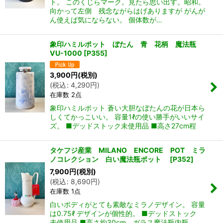
ト。 このくじらマーク。見たら思い出す。昭和。
向かって左側 残念ながらはげありますが がんが
ん使えば気にならない。 個体数が…
象印ハミルポット ぼたん 青 花柄 魔法瓶
VU-1000
[
P355
]
3,900
円
(税別)
(
税込
:
4,290
円
)
在庫数 2点
象印ハミルポット 蒼い大胆なぼたんの花が日本ら
しくてかっこいい。 容量1ℓの使い勝手がいいサイ
ズ。 ■デッドストック未使用品 ■高さ27cm程
タケフジ産業 MILANO ENCORE POT ミラ
ノコレクション 白い魔法瓶ポット
[
P352
]
7,900
円
(税別)
(
税込
:
8,690
円
)
在庫数 1点
白いボディがとても素敵なミラノデザイン。 容量
は0.75ℓ デザインが個性的。 ■デッドストック
未使用品 ■高さ約30cm ガラス魔法瓶内瓶