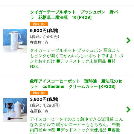
タイガーテーブルポット プッシュポン 野バ
ラ 花柄卓上魔法瓶 1ℓ
[
P429
]
6,900
円
(税別)
(
税込
:
7,590
円
)
在庫数 1点
タイガーテーブルポット プッシュポン 写真より
もピンクが濃くてかわいらしいポットですよ！ ポ
ンとおすだけ ■デッドストック未使用品 ■1ℓ
H27…
象印アイスコーヒーポット 珈琲通 魔法瓶のセ
ット coffeetime クリームカラー
[
KF228
]
3,900
円
(税別)
(
税込
:
4,290
円
)
在庫数 1点
アイスコーヒーをそのまま急冷できる珈琲通 こん
なスタイルで 暖かいコーヒーももちろん。 中瓶
内口径4cm程 ■デッドストック未使用品 ■容量