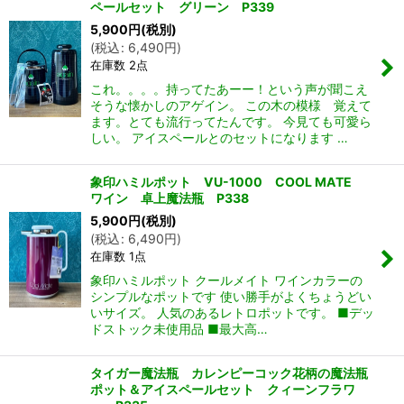
ペールセット グリーン P339
5,900
円
(税別)
(
税込
:
6,490
円
)
在庫数 2点
これ。。。。持ってたあーー！という声が聞こえ
そうな懐かしのアゲイン。 この木の模様 覚えて
ます。とても流行ってたんです。 今見ても可愛ら
しい。 アイスペールとのセットになります …
象印ハミルポット VU-1000 COOL MATE
ワイン 卓上魔法瓶 P338
5,900
円
(税別)
(
税込
:
6,490
円
)
在庫数 1点
象印ハミルポット クールメイト ワインカラーの
シンプルなポットです 使い勝手がよくちょうどい
いサイズ。 人気のあるレトロポットです。 ■デッ
ドストック未使用品 ■最大高…
タイガー魔法瓶 カレンピーコック花柄の魔法瓶
ポット＆アイスペールセット クィーンフラワ