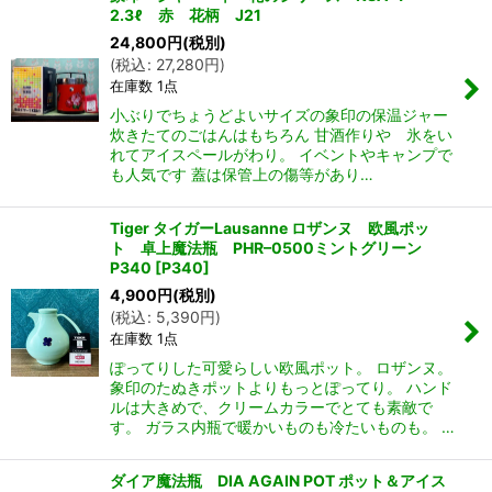
2.3ℓ 赤 花柄 J21
24,800
円
(税別)
(
税込
:
27,280
円
)
在庫数 1点
小ぶりでちょうどよいサイズの象印の保温ジャー
炊きたてのごはんはもちろん 甘酒作りや 氷をい
れてアイスペールがわり。 イベントやキャンプで
も人気です 蓋は保管上の傷等があり…
Tiger タイガーLausanne ロザンヌ 欧風ポッ
ト 卓上魔法瓶 PHR–0500ミントグリーン
P340
[
P340
]
4,900
円
(税別)
(
税込
:
5,390
円
)
在庫数 1点
ぽってりした可愛らしい欧風ポット。 ロザンヌ。
象印のたぬきポットよりもっとぽってり。 ハンド
ルは大きめで、クリームカラーでとても素敵で
す。 ガラス内瓶で暖かいものも冷たいものも。 …
ダイア魔法瓶 DIA AGAIN POT ポット＆アイス