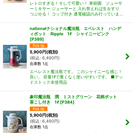
レトロすぎる！そして可愛い！ 果樹園 ジューサ
ーミキサー ジューサーと 入れ替えれば生をすり
つぶせる！ コップ付き 通電確認のみ行っていま…
nationalナショナル魔法瓶 エベレスト ハンデ
ィポット Ripple 1ℓ シャイニーピンク
[
P389
]
5,900
円
(税別)
(
税込
:
6,490
円
)
在庫数 1点
エベレスト魔法瓶です。 このシャイニーな感じ！
良い。 容量1ℓで重くなく使いやすいです。 ■デッ
ドストック未使用品
象印魔法瓶 潤 ミストグリーン 花柄ポット
茶こし付き 1ℓ
[
P384
]
5,900
円
(税別)
(
税込
:
6,490
円
)
在庫数 1点