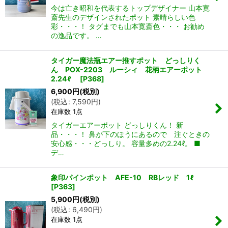
今は亡き昭和を代表するトップデザイナー 山本寛
斎先生のデザインされたポット 素晴らしい色
彩・・・！ タグまでも山本寛斎色・・・ お勧め
の逸品です。 …
タイガー魔法瓶エアー推すポット どっしりく
ん POX-2203 ルーシィ 花柄エアーポット
2.24ℓ
[
P368
]
6,900
円
(税別)
(
税込
:
7,590
円
)
在庫数 1点
タイガーエアーポット どっしりくん！ 新
品・・・！ 鼻が下のほうにあるので 注ぐときの
安心感・・・どっしり。 容量多めの2.24ℓ。 ■
デ…
象印パインポット AFE-10 RBレッド 1ℓ
[
P363
]
5,900
円
(税別)
(
税込
:
6,490
円
)
在庫数 1点