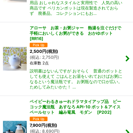
用品 おしゃれなスタイルと実用性で 人気の高い
商品です ペリカンポットは現在製造されておら
ず 廃番品。 コレクションにもお…
アローサ お茶・お粥ジャー 熱湯を注ぐだけで
手軽においしくお粥ができる おかゆポット
[
RR16
]
2,500
円
(税別)
(
税込
:
2,750
円
)
在庫数 2点
説明書はないんですが おそらく 普通のポットと
しても使えて ごはんとお湯をいれておけばお粥に
なるという魔法瓶です。 お粥瓶なので口が広い。
ためしてみたいかた！ …
ベイビーわるきゅーれドラマタイアップ品 ピー
コック魔法瓶 あすなろ API-10 ポット＆アイス
ペールセット 編み篭風 モダン
[
P202
]
7,900
円
(税別)
(
税込
:
8,690
円
)