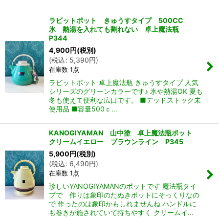
ラビットポット きゅうすタイプ 500CC
氷 熱湯を入れても割れない 卓上魔法瓶
P344
4,900
円
(税別)
(
税込
:
5,390
円
)
在庫数 1点
ラビットポット 卓上魔法瓶 きゅうすタイプ 人気
シリーズのグリーンカラーです♪ 氷や熱湯OK 夏も
冬も使えて便利な広口です。 ■デッドストック未
使用品 ■容量500ｃ…
KANOGIYAMAN 山中塗 卓上魔法瓶ポット
クリームイエロー ブラウンライン P345
5,900
円
(税別)
(
税込
:
6,490
円
)
在庫数 1点
珍しいYANOGIYAMANのポットです 魔法瓶タイ
プで 作りは象印のたぬきポットにそっくりなの
で 作ったのは象印かもしれませんね ハンドルに
も巻きが施されていて持ちやすく クリームイ…