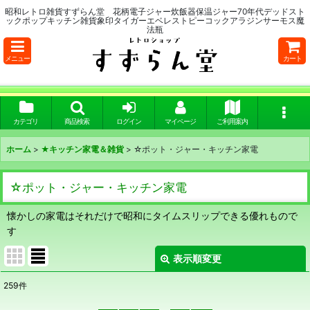
昭和レトロ雑貨すずらん堂 花柄電子ジャー炊飯器保温ジャー70年代デッドスト
ックポップキッチン雑貨象印タイガーエベレストピーコックアラジンサーモス魔
法瓶
メニュー
カート
カテゴリ
商品検索
ログイン
マイページ
ご利用案内
ホーム
>
★キッチン家電＆雑貨
>
☆ポット・ジャー・キッチン家電
☆ポット・ジャー・キッチン家電
懐かしの家電はそれだけで昭和にタイムスリップできる優れもので
す
表示順変更
閉じる
259
件
表示数
: