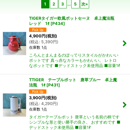
1
2
3
...
5
次
»
在庫あり
TIGERタイガー欧風ポットセーヌ 卓上魔法瓶
並び順
:
レッド 1ℓ
[
P434
]
4,900
円
(税別)
絞り込む
(
税込
:
5,390
円
)
在庫数 1点
ころんとまんまるのぽってりスタイルがかわいい
ポットです 真っ赤なカラーもかわいい。 レトロ
なポットです ■デッドストック未使用品 ■容量1ℓ
TTIGER テーブルポット 唐草ブルー 卓上魔
法瓶 1ℓ
[
P431
]
3,900
円
(税別)
(
税込
:
4,290
円
)
在庫数 1点
タイガーテーブルポット 唐草という名前の柄です
シンプルな形と使い勝手の良さ。 おすすめです ■
デッドストック未使用品 ■容量1ℓ