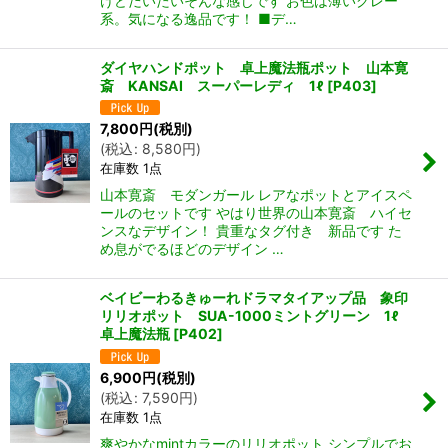
けどだいたいそんな感じです お色は薄いグレー
系。気になる逸品です！ ■デ…
ダイヤハンドポット 卓上魔法瓶ポット 山本寛
斎 KANSAI スーパーレディ 1ℓ
[
P403
]
7,800
円
(税別)
(
税込
:
8,580
円
)
在庫数 1点
山本寛斎 モダンガール レアなポットとアイスペ
ールのセットです やはり世界の山本寛斎 ハイセ
ンスなデザイン！ 貴重なタグ付き 新品です た
め息がでるほどのデザイン …
ベイビーわるきゅーれドラマタイアップ品 象印
リリオポット SUA-1000ミントグリーン 1ℓ
卓上魔法瓶
[
P402
]
6,900
円
(税別)
(
税込
:
7,590
円
)
在庫数 1点
爽やかなmintカラーのリリオポット シンプルでお