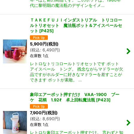
代に黎明期の魔法瓶のデザインをイメ…
ＴＡＫＥＦＵＪＩインダストリアル トリコロー
ルトリオセット 魔法瓶ポット＆アイスペールセ
ット
[
P425
]
5,900
円
(税別)
(
税込
:
6,490
円
)
在庫数 1点
レトロなトリコロールトリオセットです ポット
アイスペール トング。 残念ながらマドラーが欠
品ですがホルダーに好きなマドラーを差すことが
できます ポットが素敵。 …
象印エアーポット押すだけ VAA-1900 ブー
ケ 花柄 1.92ℓ 卓上回転魔法瓶
[
P423
]
7,900
円
(税別)
(
税込
:
8,690
円
)
在庫数 1点
レトロな象印エアーポット押すだけ。 言わずと知