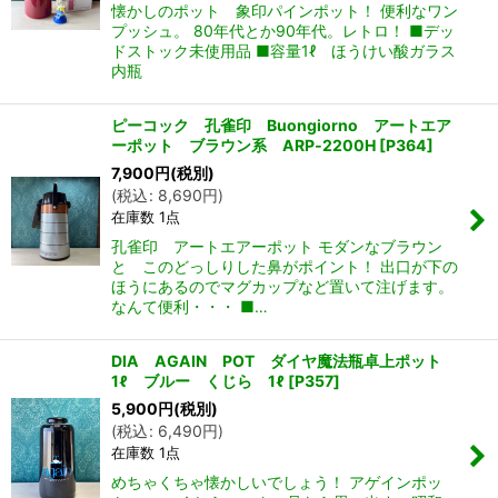
懐かしのポット 象印パインポット！ 便利なワン
プッシュ。 80年代とか90年代。レトロ！ ■デッ
ドストック未使用品 ■容量1ℓ ほうけい酸ガラス
内瓶
ピーコック 孔雀印 Buongiorno アートエア
ーポット ブラウン系 ARP‐2200H
[
P364
]
7,900
円
(税別)
(
税込
:
8,690
円
)
在庫数 1点
孔雀印 アートエアーポット モダンなブラウン
と このどっしりした鼻がポイント！ 出口が下の
ほうにあるのでマグカップなど置いて注げます。
なんて便利・・・ ■…
DIA AGAIN POT ダイヤ魔法瓶卓上ポット
1ℓ ブルー くじら 1ℓ
[
P357
]
5,900
円
(税別)
(
税込
:
6,490
円
)
在庫数 1点
めちゃくちゃ懐かしいでしょう！ アゲインポッ