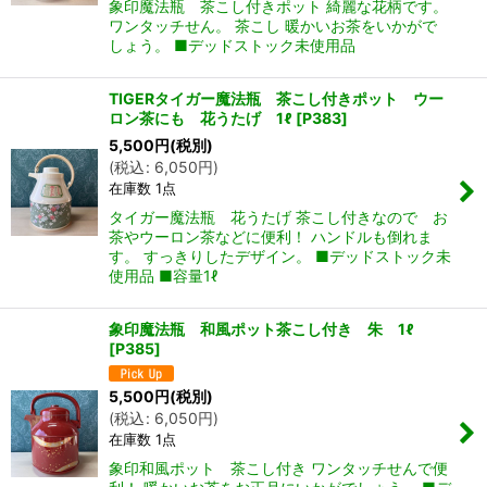
象印魔法瓶 茶こし付きポット 綺麗な花柄です。
ワンタッチせん。 茶こし 暖かいお茶をいかがで
しょう。 ■デッドストック未使用品
TIGERタイガー魔法瓶 茶こし付きポット ウー
ロン茶にも 花うたげ 1ℓ
[
P383
]
5,500
円
(税別)
(
税込
:
6,050
円
)
在庫数 1点
タイガー魔法瓶 花うたげ 茶こし付きなので お
茶やウーロン茶などに便利！ ハンドルも倒れま
す。 すっきりしたデザイン。 ■デッドストック未
使用品 ■容量1ℓ
象印魔法瓶 和風ポット茶こし付き 朱 1ℓ
[
P385
]
5,500
円
(税別)
(
税込
:
6,050
円
)
在庫数 1点
象印和風ポット 茶こし付き ワンタッチせんで便