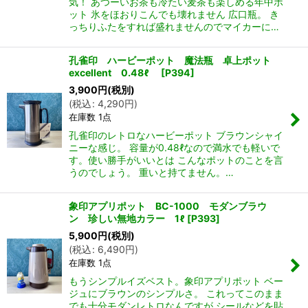
気！ あつーいお茶も冷たい麦茶も楽しめる年中ポ
ット 氷をほおりこんでも壊れません 広口瓶。 き
っちりふたをすれば盛れませんのでマイカーに…
孔雀印 ハービーポット 魔法瓶 卓上ポット
excellent 0.48ℓ
[
P394
]
3,900
円
(税別)
(
税込
:
4,290
円
)
在庫数 1点
孔雀印のレトロなハービーポット ブラウンシャイ
ニーな感じ。 容量が0.48ℓなので満水でも軽いで
す。使い勝手がいいとは こんなポットのことを言
うのでしょう。 重いと持てません。…
象印アプリポット BC-1000 モダンブラウ
ン 珍しい無地カラー 1ℓ
[
P393
]
5,900
円
(税別)
(
税込
:
6,490
円
)
在庫数 1点
もうシンプルイズベスト。象印アプリポット ベー
ジュにブラウンのシンプルさ。 これってこのまま
でも十分モダンレトロなんですが シールなどを貼