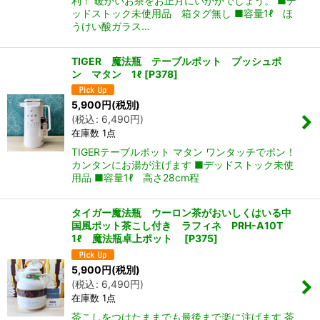
利！ 暖かいお茶をお正月にいかがでしょう。 ■デ
ッドストック未使用品 箱タグ無し ■容量1ℓ ほ
うけい酸ガラス…
TIGER 魔法瓶 テーブルポット プッシュポ
ン マタン 1ℓ
[
P378
]
5,900
円
(税別)
(
税込
:
6,490
円
)
在庫数 1点
TIGERテーブルポット マタン ワンタッチでポン！
カンタンにお湯が注げます ■デッドストック未使
用品 ■容量1ℓ 高さ28cm程
タイガー魔法瓶 ウーロン茶がおいしくはいる中
国風ポット茶こし付き ラフィネ PRH-A10T
1ℓ 魔法瓶卓上ポット
[
P375
]
5,900
円
(税別)
(
税込
:
6,490
円
)
在庫数 1点
茶こしをつけたままでも最後まで楽に注げます 茶