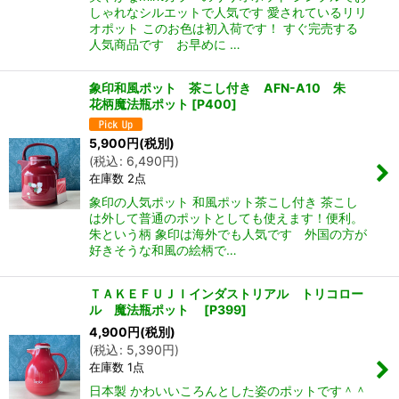
しゃれなシルエットで人気です 愛されているリリ
オポット このお色は初入荷です！ すぐ完売する
人気商品です お早めに …
象印和風ポット 茶こし付き AFN-A10 朱
花柄魔法瓶ポット
[
P400
]
5,900
円
(税別)
(
税込
:
6,490
円
)
在庫数 2点
象印の人気ポット 和風ポット茶こし付き 茶こし
は外して普通のポットとしても使えます！便利。
朱という柄 象印は海外でも人気です 外国の方が
好きそうな和風の絵柄で…
ＴＡＫＥＦＵＪＩインダストリアル トリコロー
ル 魔法瓶ポット
[
P399
]
4,900
円
(税別)
(
税込
:
5,390
円
)
在庫数 1点
日本製 かわいいころんとした姿のポットです＾＾