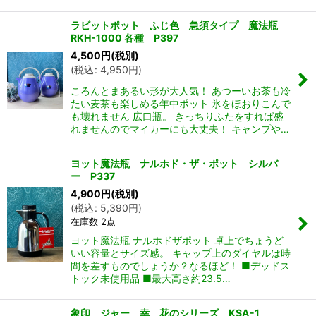
ラビットポット ふじ色 急須タイプ 魔法瓶
RKH-1000 各種 P397
4,500
円
(税別)
(
税込
:
4,950
円
)
ころんとまあるい形が大人気！ あつーいお茶も冷
たい麦茶も楽しめる年中ポット 氷をほおりこんで
も壊れません 広口瓶。 きっちりふたをすれば盛
れませんのでマイカーにも大丈夫！ キャンプや…
ヨット魔法瓶 ナルホド・ザ・ポット シルバ
ー P337
4,900
円
(税別)
(
税込
:
5,390
円
)
在庫数 2点
ヨット魔法瓶 ナルホドザポット 卓上でちょうど
いい容量とサイズ感。 キャップ上のダイヤルは時
間を差すものでしょうか？なるほど！ ■デッドス
トック未使用品 ■最大高さ約23.5…
象印 ジャー 幸 花のシリーズ KSA-1