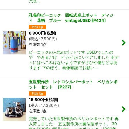
750…
孔雀印ピーコック 回転式卓上ポット ディジ
ィ 花柄 ブルー vintageUSED
[
P424
]
6,900
円
(税別)
(
税込
:
7,590
円
)
在庫数 1点
ピーコックの人気のポットです USEDでしたの
で できるだけ ピカピカにリペアしました ボデ
ィにはへこみはないようですがさびや傷などはあ
ります 下のほう。画像確認でお願い…
五世製作所 レトロシルバーポット ペリカンポ
ット セット
[
P227
]
15,800
円
(税別)
(
税込
:
17,380
円
)
在庫数 1点
完売していた五世製作所のペリカンポットです 再
入荷しました！ 五世製作所の魔法瓶ポット。 30
年〜ほど前の商品です。 このポットは、1980年