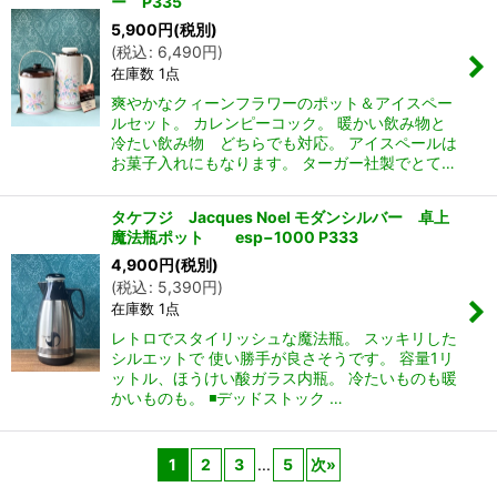
ー P335
5,900
円
(税別)
(
税込
:
6,490
円
)
在庫数 1点
爽やかなクィーンフラワーのポット＆アイスペー
ルセット。 カレンピーコック。 暖かい飲み物と
冷たい飲み物 どちらでも対応。 アイスペールは
お菓子入れにもなります。 ターガー社製でとて…
タケフジ Jacques Noel モダンシルバー 卓上
魔法瓶ポット esp−1000 P333
4,900
円
(税別)
(
税込
:
5,390
円
)
在庫数 1点
レトロでスタイリッシュな魔法瓶。 スッキリした
シルエットで 使い勝手が良さそうです。 容量1リ
ットル、ほうけい酸ガラス内瓶。 冷たいものも暖
かいものも。 ◾️デッドストック …
1
2
3
...
5
次
»