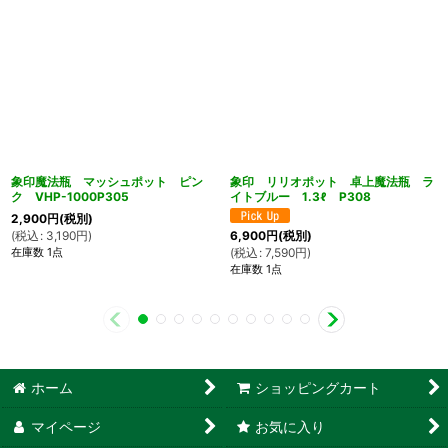
象印魔法瓶 マッシュポット ピン
象印 リリオポット 卓上魔法瓶 ラ
ク VHP-1000P305
イトブルー 1.3ℓ P308
2,900
円
(税別)
(
税込
:
3,190
円
)
6,900
円
(税別)
在庫数 1点
(
税込
:
7,590
円
)
在庫数 1点
ホーム
ショッピングカート
マイページ
お気に入り