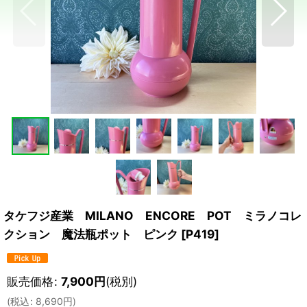
タケフジ産業 MILANO ENCORE POT ミラノコレ
クション 魔法瓶ポット ピンク
[
P419
]
販売価格
:
7,900
円
(税別)
(
税込
:
8,690
円
)