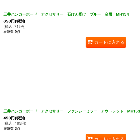
三井ハンガーボード アクセサリー 石けん受け ブルー 金属 MH154
650
円
(税別)
(
税込
:
715
円
)
在庫数 9点
カートに入れる
三井ハンガーボード アクセサリー ファンシーミラー アウトレット MH15
450
円
(税別)
(
税込
:
495
円
)
在庫数 3点
カートに入れる