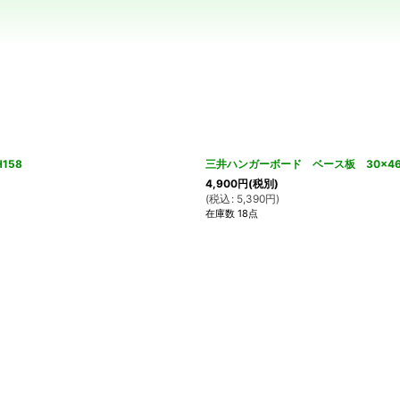
絞り込む
158
三井ハンガーボード ベース板 30×46
4,900
円
(税別)
(
税込
:
5,390
円
)
在庫数 18点