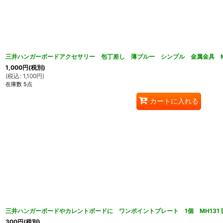
三井ハンガーボードアクセサリー 包丁差し 薄ブルー シンプル 金属金具 M
1,000
円
(税別)
(
税込
:
1,100
円
)
在庫数 5点
カートに入れる
三井ハンガーボードやカレントボードに ワンポイントプレート 1個 MH131
300
円
(税別)