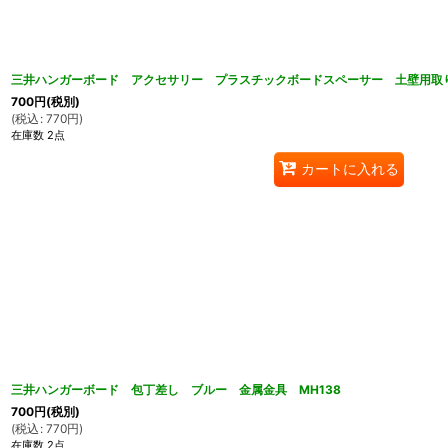
三井ハンガーボード アクセサリー プラスチックボードスペーサー 土壁用取り
700
円
(税別)
(
税込
:
770
円
)
在庫数 2点
カートに入れる
三井ハンガーボード 包丁差し ブルー 金属金具 MH138
700
円
(税別)
(
税込
:
770
円
)
在庫数 2点