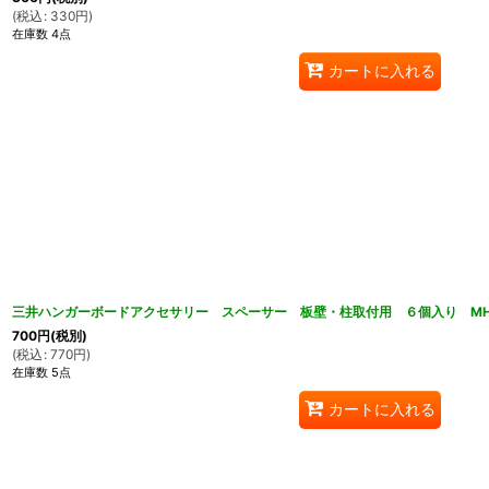
(
税込
:
330
円
)
在庫数 4点
カートに入れる
三井ハンガーボードアクセサリー スペーサー 板壁・柱取付用 ６個入り MH
700
円
(税別)
(
税込
:
770
円
)
在庫数 5点
カートに入れる