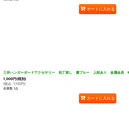
カートに入れる
三井ハンガーボードアクセサリー 包丁差し 濃ブルー 上段あり 金属金具 M
1,000
円
(税別)
(
税込
:
1,100
円
)
在庫数 1点
カートに入れる