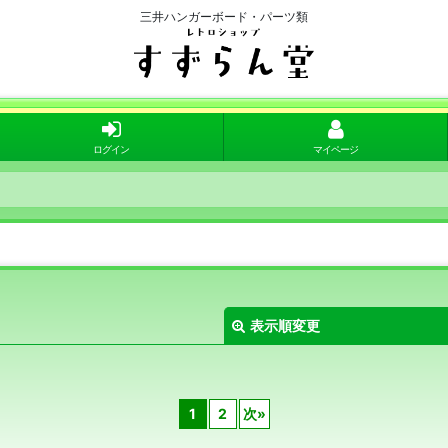
三井ハンガーボード・パーツ類
ログイン
マイページ
表示順変更
1
2
次
»