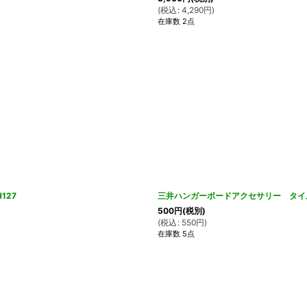
(
税込
:
4,290
円
)
在庫数 2点
127
三井ハンガーボードアクセサリー タイ
500
円
(税別)
(
税込
:
550
円
)
在庫数 5点