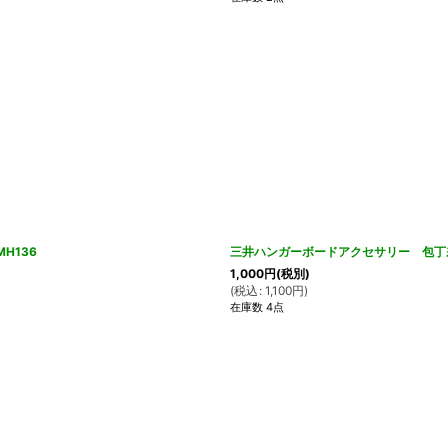
H136
三井ハンガーボードアクセサリー 包丁
1,000
円
(税別)
(
税込
:
1,100
円
)
在庫数 4点