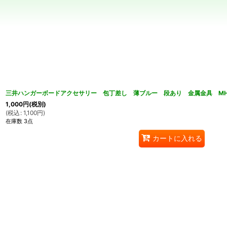
並び順
:
三井ハンガーボードアクセサリー 包丁差し 薄ブルー 段あり 金属金具 MH
1,000
円
(税別)
(
税込
:
1,100
円
)
在庫数 3点
カートに入れる