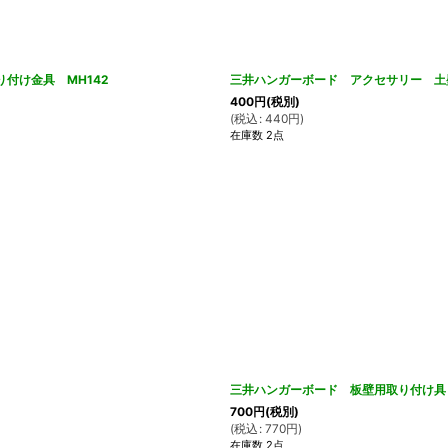
付け金具 MH142
三井ハンガーボード アクセサリー 土壁
400
円
(税別)
(
税込
:
440
円
)
在庫数 2点
三井ハンガーボード 板壁用取り付け具 
700
円
(税別)
(
税込
:
770
円
)
在庫数 2点