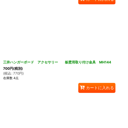
三井ハンガーボード アクセサリー 板壁用取り付け金具 MH144
700
円
(税別)
(
税込
:
770
円
)
在庫数 4点
カートに入れる