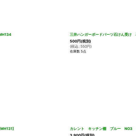
H134
三井ハンガーボードパーツ石けん受け 石
500
円
(税別)
(
税込
:
550
円
)
在庫数 5点
[
MH131
]
カレント キッチン棚 ブルー NO3 
3,900
円
(税別)