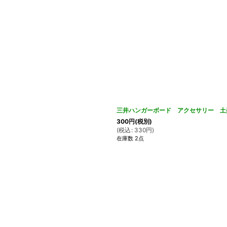
三井ハンガーボード アクセサリー 土壁
300
円
(税別)
(
税込
:
330
円
)
在庫数 2点