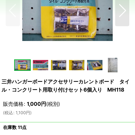
三井ハンガーボードアクセサリーカレントボード タイ
ル・コンクリート用取り付けセット6個入り MH118
販売価格
:
1,000
円
(税別)
(
税込
:
1,100
円
)
在庫数 11点