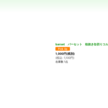
絞り込む
barset バーセット 栓抜き缶切りコ
1,000
円
(税別)
(
税込
:
1,100
円
)
在庫数 1点