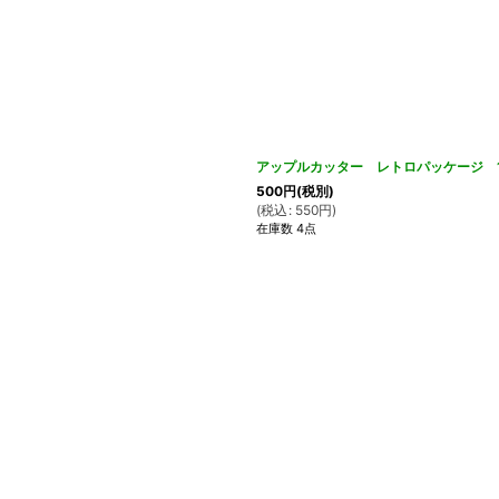
アップルカッター レトロパッケージ 
500
円
(税別)
(
税込
:
550
円
)
在庫数 4点