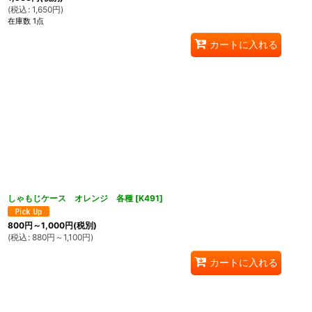
(
税込
:
1,650
円
)
在庫数 1点
カートに入れる
しゃもじケース オレンジ 各種
[
K491
]
800
円
～1,000
円
(税別)
(
税込
:
880
円
～1,100
円
)
カートに入れる