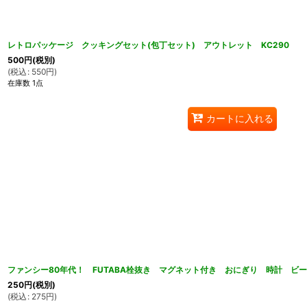
レトロパッケージ クッキングセット(包丁セット) アウトレット KC290
500
円
(税別)
(
税込
:
550
円
)
在庫数 1点
カートに入れる
ファンシー80年代！ FUTABA栓抜き マグネット付き おにぎり 時計 ビー
250
円
(税別)
(
税込
:
275
円
)