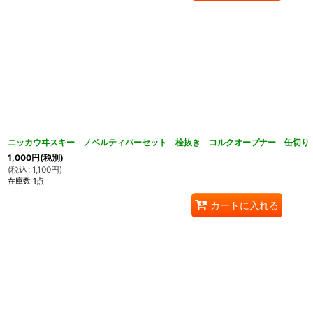
ニッカウヰスキー ノベルティバーセット 栓抜き コルクオープナー 缶切り 
1,000
円
(税別)
(
税込
:
1,100
円
)
在庫数 1点
カートに入れる