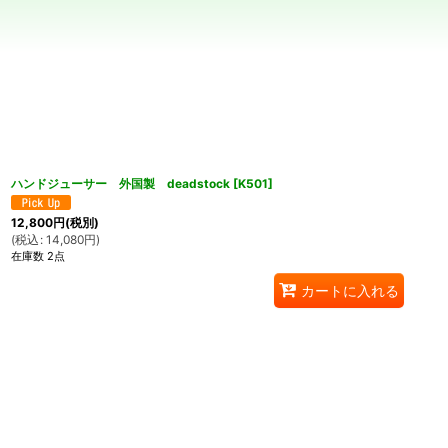
並び順
:
ハンドジューサー 外国製 deadstock
[
K501
]
12,800
円
(税別)
(
税込
:
14,080
円
)
在庫数 2点
カートに入れる