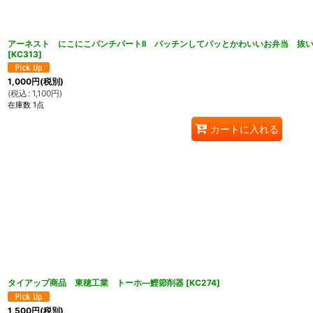
アーネスト にこにこパンチパートII パッチンしてパッとかわいいお弁当 抜
[
KC313
]
1,000
円
(税別)
(
税込
:
1,100
円
)
在庫数 1点
カートに入れる
タイアップ商品 東穂工業 トーホ―鰹節削器
[
KC274
]
1,500
円
(税別)