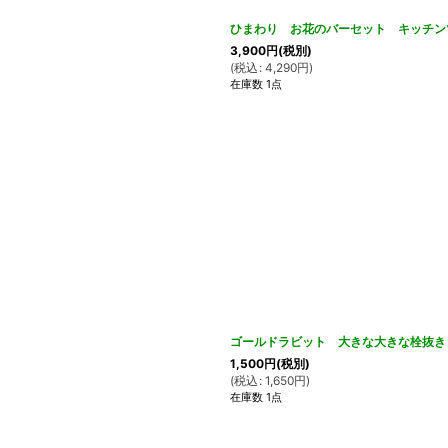
ひまわり お花のバーセット キッチン
3,900
円
(税別)
(
税込
:
4,290
円
)
在庫数 1点
ゴールドラビット 大きな大きな栓抜き 
1,500
円
(税別)
(
税込
:
1,650
円
)
在庫数 1点