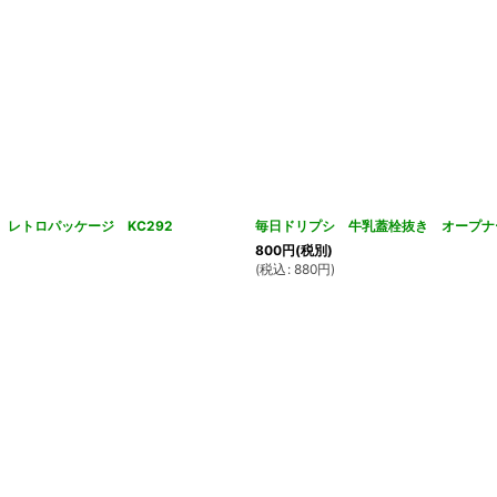
レトロパッケージ KC292
毎日ドリプシ 牛乳蓋栓抜き オープナー
800
円
(税別)
(
税込
:
880
円
)