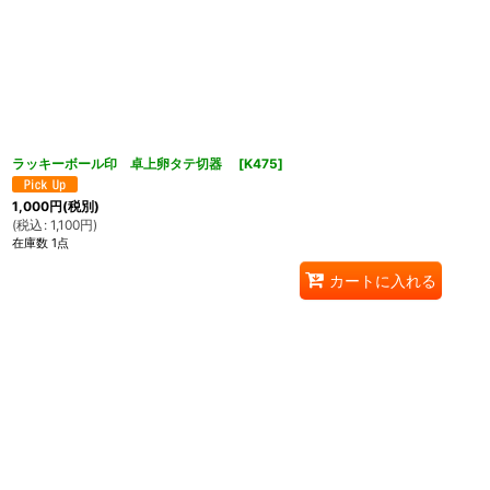
ラッキーボール印 卓上卵タテ切器
[
K475
]
1,000
円
(税別)
(
税込
:
1,100
円
)
在庫数 1点
カートに入れる