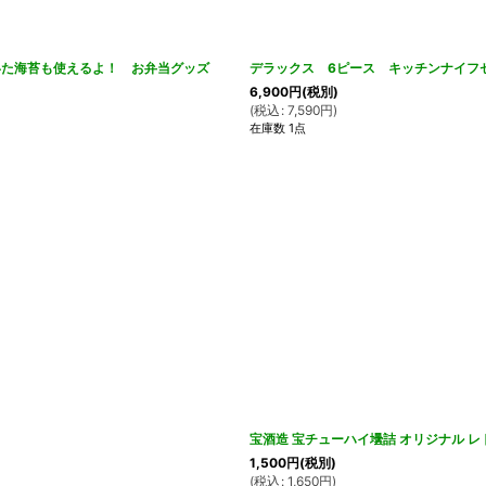
いた海苔も使えるよ！ お弁当グッズ
デラックス 6ピース キッチンナイフ
6,900
円
(税別)
(
税込
:
7,590
円
)
在庫数 1点
宝酒造 宝チューハイ壜詰 オリジナル レ
1,500
円
(税別)
(
税込
:
1,650
円
)