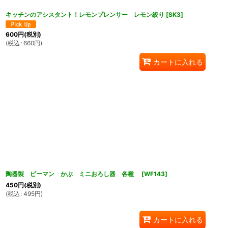
キッチンのアシスタント！レモンプレンサー レモン絞り
[
SK3
]
600
円
(税別)
(
税込
:
660
円
)
カートに入れる
陶器製 ピーマン かぶ ミニおろし器 各種
[
WF143
]
450
円
(税別)
(
税込
:
495
円
)
カートに入れる