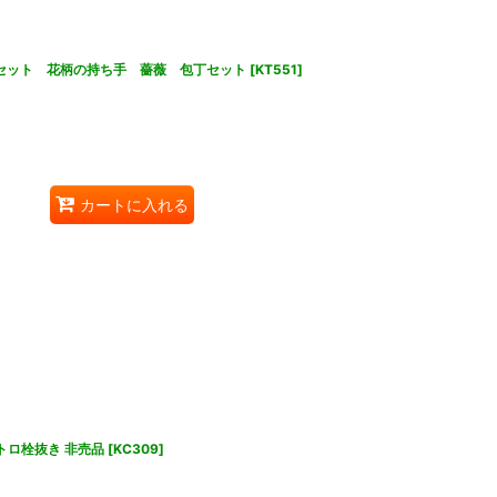
セット 花柄の持ち手 薔薇 包丁セット
[
KT551
]
カートに入れる
トロ栓抜き 非売品
[
KC309
]