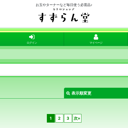
お玉やターナーなど毎日使う必需品♪
ログイン
マイページ
表示順変更
1
2
3
次
»