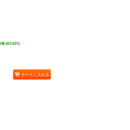
1個
[
KC301
]
カートに入れる