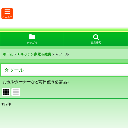
メニュー
カテゴリ
商品検索
ホーム
>
★キッチン家電＆雑貨
>
☆ツール
☆ツール
お玉やターナーなど毎日使う必需品♪
132
件
表示数
:
在庫あり