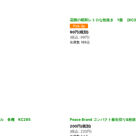
花柄の昭和レトロな栓抜き 1個
[
KC
90
円
(税別)
(
税込
:
99
円
)
在庫数 189点
ル 各種 KC285
Peace Brand コンパクト板缶切り
200
円
(税別)
(
税込
:
220
円
)