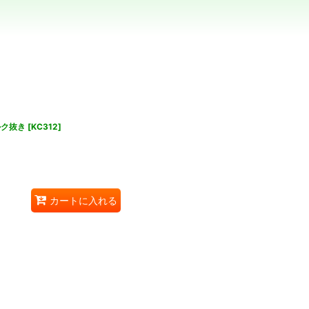
ルク抜き
[
KC312
]
カートに入れる