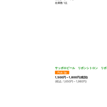
在庫数 1点
サッポロビール リボンシトロン リボ
1,500
円
～1,800
円
(税別)
(
税込
:
1,650
円
～1,980
円
)