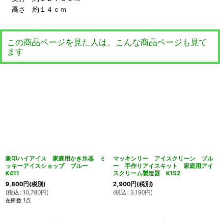
高さ 約１４ｃｍ
この商品ページを見た人は、こんな商品ページも見て
ます
象印ハイアイス 家庭用かき氷器 ミ
マッキンリー アイスクリーン ブル
ッキーアイスショップ ブルー
ー 手作りアイスキット 家庭用アイ
K411
スクリーム製造器 K152
9,800
円
(税別)
2,900
円
(税別)
(
税込
:
10,780
円
)
(
税込
:
3,190
円
)
在庫数 1点