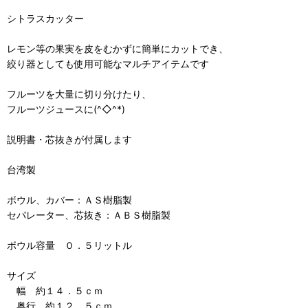
シトラスカッター
レモン等の果実を皮をむかずに簡単にカットでき、
絞り器としても使用可能なマルチアイテムです
フルーツを大量に切り分けたり、
フルーツジュースに(^◇^*)
説明書・芯抜きが付属します
台湾製
ボウル、カバー：ＡＳ樹脂製
セパレーター、芯抜き：ＡＢＳ樹脂製
ボウル容量 ０．５リットル
サイズ
幅 約１４．５ｃｍ
奥行 約１２．５ｃｍ