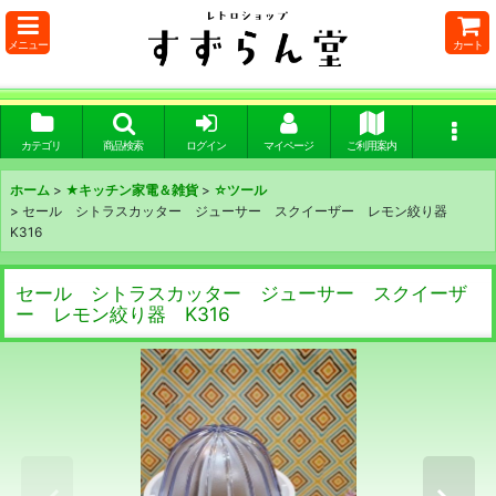
メニュー
カート
カテゴリ
商品検索
ログイン
マイページ
ご利用案内
ホーム
>
★キッチン家電＆雑貨
>
☆ツール
>
セール シトラスカッター ジューサー スクイーザー レモン絞り器
K316
セール シトラスカッター ジューサー スクイーザ
ー レモン絞り器 K316