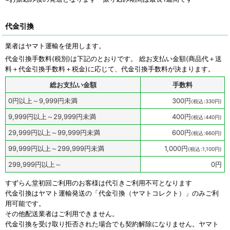
代金引換
業者はヤマト運輸を使用します。
代金引換手数料
(税別)
は下記のとおりです。 総お支払い金額(商品代＋送
料＋代金引換手数料＋税金)に応じて、代金引換手数料が決まります。
総お支払い金額
手数料
0
円
以上～9,999
円
未満
300
円
(
税込
:
330
円
)
9,999
円
以上～29,999
円
未満
400
円
(
税込
:
440
円
)
29,999
円
以上～99,999
円
未満
600
円
(
税込
:
660
円
)
99,999
円
以上～299,999
円
未満
1,000
円
(
税込
:
1,100
円
)
299,999
円
以上～
0
円
すずらん堂初回ご利用のお客様は代引きご利用不可となります
代金引換はヤマト運輸発送の「代金引換（ヤマトコレクト）」のみご利
用可能です。
その他配送業者はご利用できません。
代金引換を受け取り拒否された場合でも契約解除になりません。ヤマト