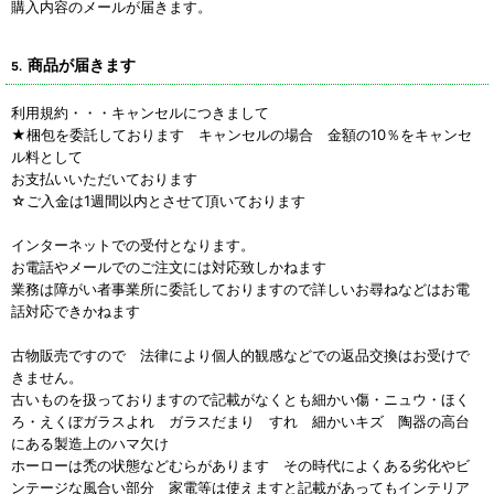
購入内容のメールが届きます。
商品が届きます
5.
利用規約・・・キャンセルにつきまして
★梱包を委託しております キャンセルの場合 金額の10％をキャンセ
ル料として
お支払いいただいております
☆ご入金は1週間以内とさせて頂いております
インターネットでの受付となります。
お電話やメールでのご注文には対応致しかねます
業務は障がい者事業所に委託しておりますので詳しいお尋ねなどはお電
話対応できかねます
古物販売ですので 法律により個人的観感などでの返品交換はお受けで
きません。
古いものを扱っておりますので記載がなくとも細かい傷・ニュウ・ほく
ろ・えくぼガラスよれ ガラスだまり すれ 細かいキズ 陶器の高台
にある製造上のハマ欠け
ホーローは禿の状態などむらがあります その時代によくある劣化やビ
ンテージな風合い部分 家電等は使えますと記載があってもインテリア