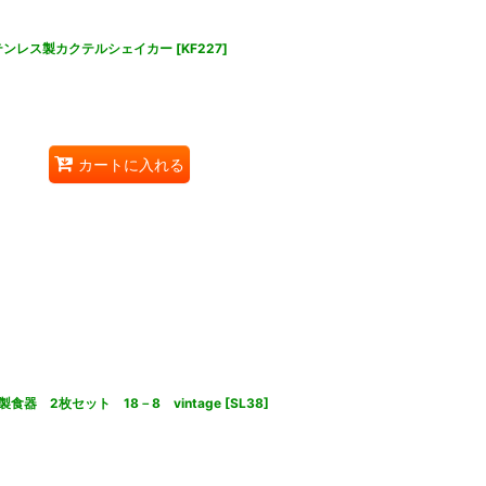
ER ステンレス製カクテルシェイカー
[
KF227
]
カートに入れる
器 2枚セット 18－8 vintage
[
SL38
]