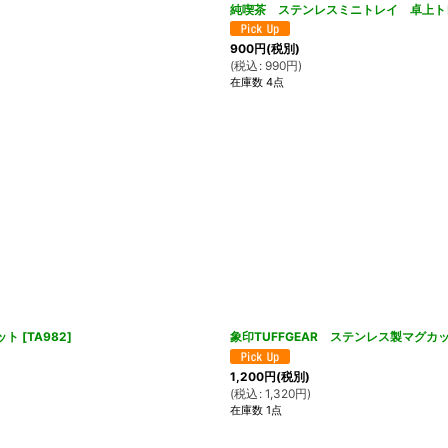
純喫茶 ステンレスミニトレイ 卓上ト
900
円
(税別)
(
税込
:
990
円
)
在庫数 4点
ット
[
TA982
]
象印TUFFGEAR ステンレス製マグ
1,200
円
(税別)
(
税込
:
1,320
円
)
在庫数 1点