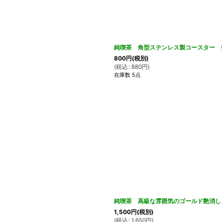
純喫茶 角型ステンレス製コースター 
800
円
(税別)
(
税込
:
880
円
)
在庫数 5点
純喫茶 高級な雰囲気のゴールド艶消
1,500
円
(税別)
(
税込
:
1,650
円
)