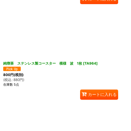
純喫茶 ステンレス製コースター 模様 波 1枚
[
TA964
]
800
円
(税別)
(
税込
:
880
円
)
在庫数 5点
カートに入れる