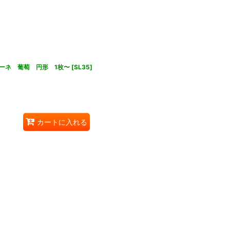
ーネ 葡萄 円形 1枚〜
[
SL35
]
カートに入れる