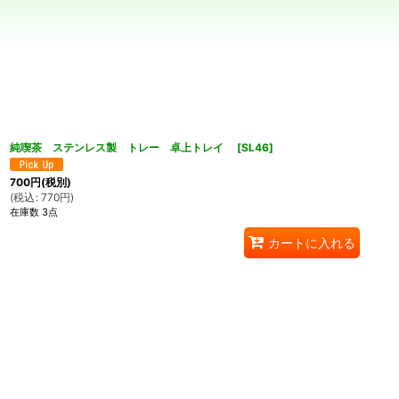
並び順
:
純喫茶 ステンレス製 トレー 卓上トレイ
[
SL46
]
700
円
(税別)
(
税込
:
770
円
)
在庫数 3点
カートに入れる