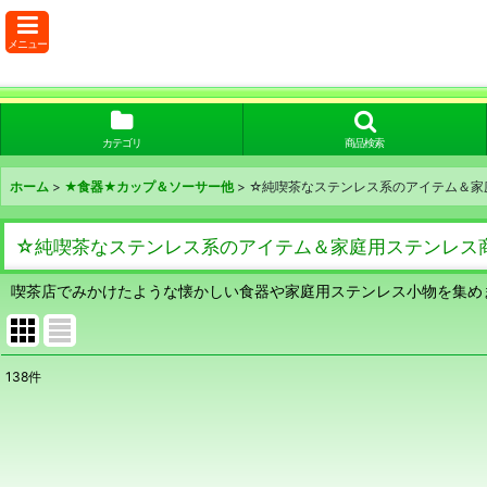
メニュー
カテゴリ
商品検索
ホーム
>
★食器★カップ＆ソーサー他
>
☆純喫茶なステンレス系のアイテム＆家
☆純喫茶なステンレス系のアイテム＆家庭用ステンレス
喫茶店でみかけたような懐かしい食器や家庭用ステンレス小物を集め
138
件
表示数
:
在庫あり