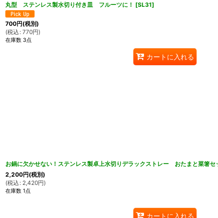
丸型 ステンレス製水切り付き皿 フルーツに！
[
SL31
]
700
円
(税別)
(
税込
:
770
円
)
在庫数 3点
カートに入れる
お鍋に欠かせない！ステンレス製卓上水切りデラックストレー おたまと菜箸セ
2,200
円
(税別)
(
税込
:
2,420
円
)
在庫数 1点
カートに入れる