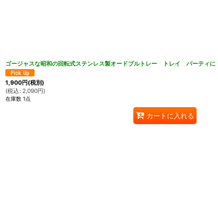
ゴージャスな昭和の回転式ステンレス製オードブルトレー トレイ パーティに
1,900
円
(税別)
(
税込
:
2,090
円
)
在庫数 1点
カートに入れる