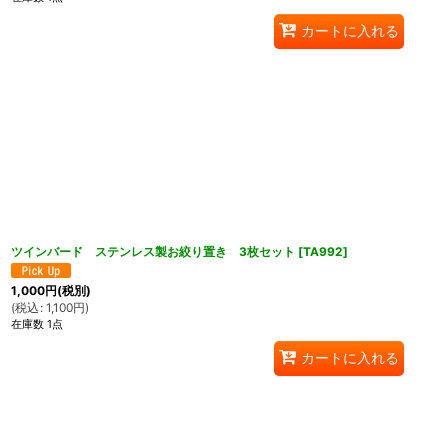
カートに入れる
ツインバード ステンレス製お絞り置き 3枚セット
[
TA992
]
1,000
円
(税別)
(
税込
:
1,100
円
)
在庫数 1点
カートに入れる