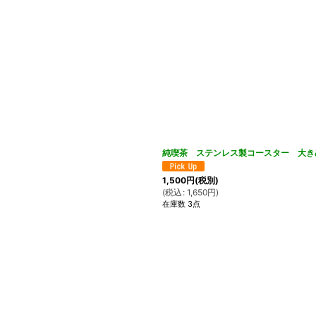
純喫茶 ステンレス製コースター 大き
1,500
円
(税別)
(
税込
:
1,650
円
)
在庫数 3点