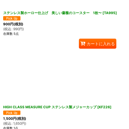
ステンレス製ホーロー仕上げ 美しい薔薇のコースター 1枚〜
[
TA995
]
900
円
(税別)
(
税込
:
990
円
)
在庫数 5点
カートに入れる
HIGH CLASS MEASURE CUP ステンレス製メジャーカップ
[
KF226
]
1,500
円
(税別)
(
税込
:
1,650
円
)
在庫数 1点