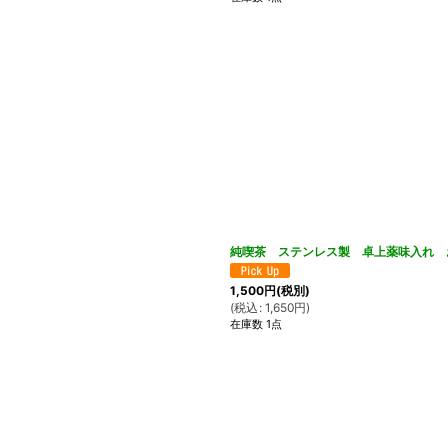
純喫茶 ステンレス製 卓上薬味入れ 
1,500
円
(税別)
(
税込
:
1,650
円
)
在庫数 1点