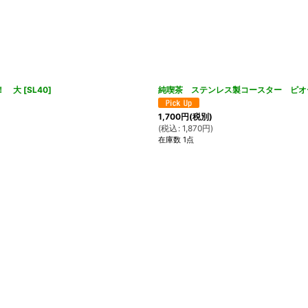
！ 大
[
SL40
]
純喫茶 ステンレス製コースター ピオ
1,700
円
(税別)
(
税込
:
1,870
円
)
在庫数 1点