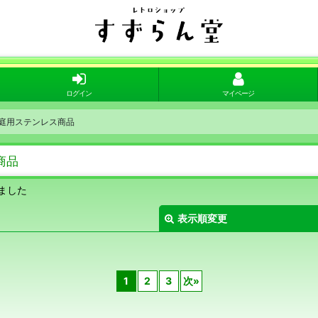
ログイン
マイページ
庭用ステンレス商品
商品
ました
表示順変更
1
2
3
次
»