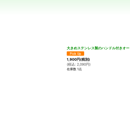
絞り込む
大きめステンレス製のハンドル付きオー
1,900
円
(税別)
(
税込
:
2,090
円
)
在庫数 1点