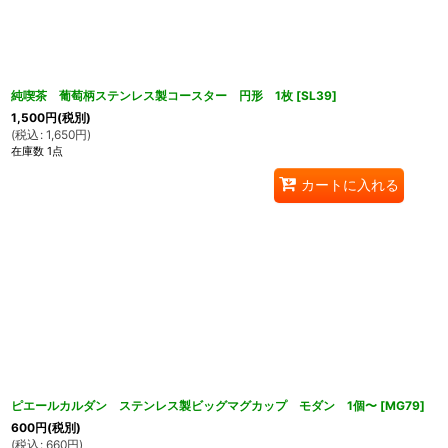
純喫茶 葡萄柄ステンレス製コースター 円形 1枚
[
SL39
]
1,500
円
(税別)
(
税込
:
1,650
円
)
在庫数 1点
カートに入れる
ピエールカルダン ステンレス製ビッグマグカップ モダン 1個〜
[
MG79
]
600
円
(税別)
(
税込
:
660
円
)