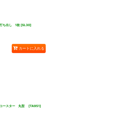
打ち出し 1枚
[
SL30
]
カートに入れる
しコースター 丸型
[
TA951
]