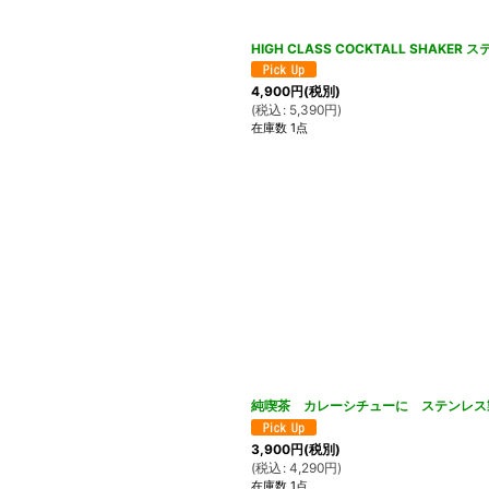
HIGH CLASS COCKTALL SHAK
4,900
円
(税別)
(
税込
:
5,390
円
)
在庫数 1点
純喫茶 カレーシチューに ステンレス製食
3,900
円
(税別)
(
税込
:
4,290
円
)
在庫数 1点