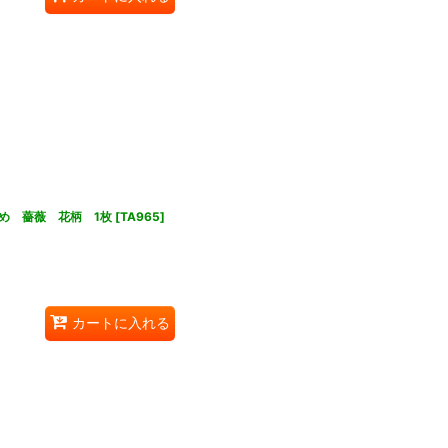
め 薔薇 花柄 1枚
[
TA965
]
カートに入れる