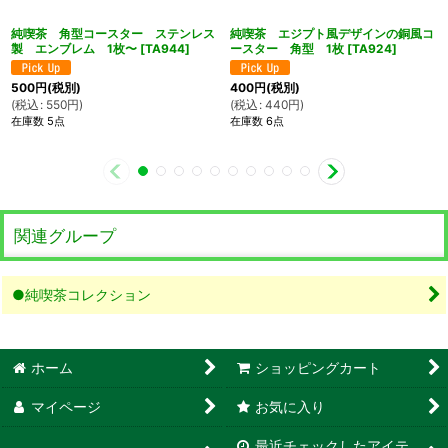
純喫茶 角型コースター ステンレス
純喫茶 エジプト風デザインの銅風コ
製 エンブレム 1枚〜
[
TA944
]
ースター 角型 1枚
[
TA924
]
500
円
(税別)
400
円
(税別)
(
税込
:
550
円
)
(
税込
:
440
円
)
在庫数 5点
在庫数 6点
関連グループ
●純喫茶コレクション
ホーム
ショッピングカート
マイページ
お気に入り
最近チェックしたアイテ