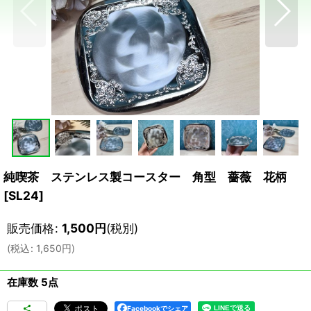
純喫茶 ステンレス製コースター 角型 薔薇 花柄
[
SL24
]
販売価格
:
1,500
円
(税別)
(
税込
:
1,650
円
)
在庫数 5点
Facebookでシェア