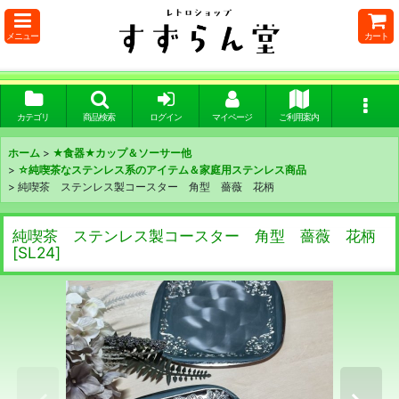
メニュー
カート
カテゴリ
商品検索
ログイン
マイページ
ご利用案内
ホーム
>
★食器★カップ＆ソーサー他
>
☆純喫茶なステンレス系のアイテム＆家庭用ステンレス商品
>
純喫茶 ステンレス製コースター 角型 薔薇 花柄
純喫茶 ステンレス製コースター 角型 薔薇 花柄
[
SL24
]