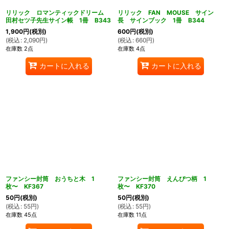
リリック ロマンティックドリーム
リリック FAN MOUSE サイン
田村セツ子先生サイン帳 1冊 B343
長 サインブック 1冊 B344
1,900
円
(税別)
600
円
(税別)
(
税込
:
2,090
円
)
(
税込
:
660
円
)
在庫数 2点
在庫数 4点
カートに入れる
カートに入れる
ファンシー封筒 おうちと木 1
ファンシー封筒 えんぴつ柄 1
枚〜 KF367
枚〜 KF370
50
円
(税別)
50
円
(税別)
(
税込
:
55
円
)
(
税込
:
55
円
)
在庫数 45点
在庫数 11点