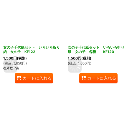
女の子千代紙セット いろいろ折り
女の子千代紙セット いろいろ折り
紙 女の子 KF122
紙 女の子 各種 KF120
1,500
円
(税別)
1,500
円
(税別)
ん堂
(
税込
:
1,650
円
)
(
税込
:
1,650
円
)
在庫数 2点
カートに入れる
カートに入れる