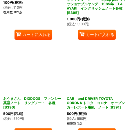
100
円
(税別)
ッショナブルヤング 1985年 T＆
(
税込
:
110
円
)
AYAKI イングリッシュノート各種
在庫数 102点
[
B395
]
1,000
円
(税別)
(
税込
:
1,100
円
)
カートに入れる
カートに入れる
おうまさん DIGDOGS ファンシー
CAR and DRIVER TOYOTA
英語ノート リングノート 各種
CORONA トヨタ コロナ オープン
[
B390
]
カーレポート用紙 ノート
[
B391
]
500
円
(税別)
500
円
(税別)
(
税込
:
550
円
)
(
税込
:
550
円
)
在庫数 5点