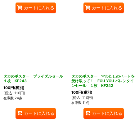
カートに入れる
カートに入れる
タカのポスター ブライダルセール
タカのポスター ♡わたしのハートを
１枚 KF243
受け取って！ FOU YOU バレンタイ
ンセール １枚 KF242
100
円
(税別)
100
円
(税別)
(
税込
:
110
円
)
(
税込
:
110
円
)
在庫数 24点
在庫数 11点
カートに入れる
カートに入れる