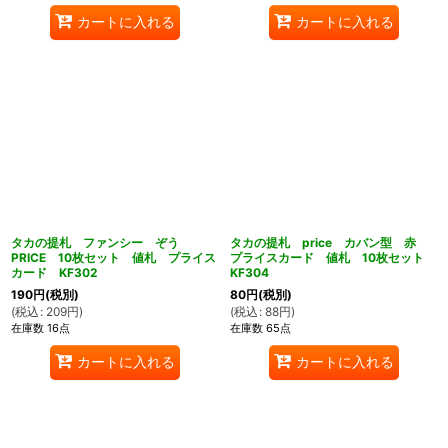
カートに入れる
カートに入れる
タカの提札 ファンシー ぞう
タカの提札 price カバン型 赤
PRICE 10枚セット 値札 プライス
プライスカード 値札 10枚セット
カード KF302
KF304
190
円
(税別)
80
円
(税別)
(
税込
:
209
円
)
(
税込
:
88
円
)
在庫数 16点
在庫数 65点
カートに入れる
カートに入れる