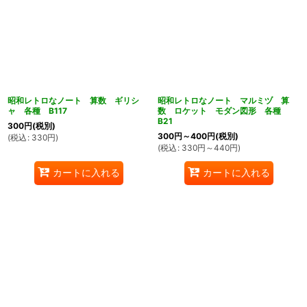
昭和レトロなノート 算数 ギリシ
昭和レトロなノート マルミヅ 算
ャ 各種 B117
数 ロケット モダン図形 各種
B21
300
円
(税別)
300
円
～400
円
(税別)
(
税込
:
330
円
)
(
税込
:
330
円
～440
円
)
カートに入れる
カートに入れる