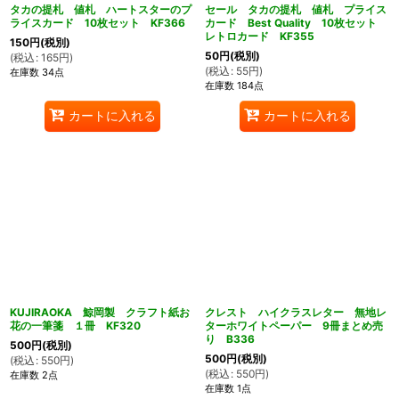
タカの提札 値札 ハートスターのプ
セール タカの提札 値札 プライス
ライスカード 10枚セット KF366
カード Best Quality 10枚セット
レトロカード KF355
150
円
(税別)
50
円
(税別)
(
税込
:
165
円
)
(
税込
:
55
円
)
在庫数 34点
在庫数 184点
カートに入れる
カートに入れる
KUJIRAOKA 鯨岡製 クラフト紙お
クレスト ハイクラスレター 無地レ
花の一筆箋 １冊 KF320
ターホワイトペーパー 9冊まとめ売
り B336
500
円
(税別)
500
円
(税別)
(
税込
:
550
円
)
(
税込
:
550
円
)
在庫数 2点
在庫数 1点