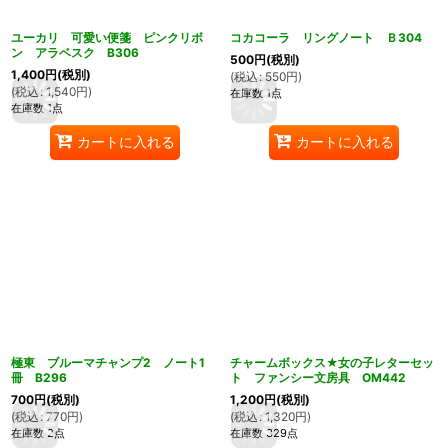
ユーカリ 可愛い便箋 ピンクリボ
コカコーラ リングノート Ｂ304
ン アラベスク B306
500
円
(税別)
1,400
円
(税別)
(
税込
:
550
円
)
(
税込
:
1,540
円
)
在庫数 1点
在庫数 1点
カートに入れる
カートに入れる
極東 ブルーマチャンプ2 ノート1
チャームボックス★女の子レターセッ
冊 B296
ト ファンシー文房具 OM442
700
円
(税別)
1,200
円
(税別)
(
税込
:
770
円
)
(
税込
:
1,320
円
)
在庫数 2点
在庫数 329点