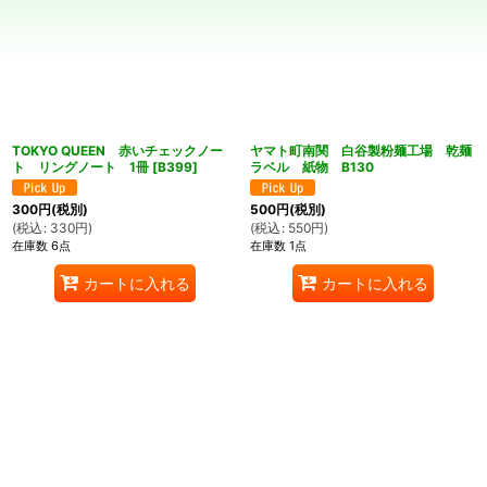
絞り込む
TOKYO QUEEN 赤いチェックノー
ヤマト町南関 白谷製粉麺工場 乾麺
ト リングノート 1冊
[
B399
]
ラベル 紙物 B130
300
円
(税別)
500
円
(税別)
(
税込
:
330
円
)
(
税込
:
550
円
)
在庫数 6点
在庫数 1点
カートに入れる
カートに入れる