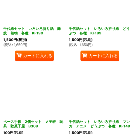
千代紙セット いろいろ折り紙 舞
千代紙セット いろいろ折り紙 どう
妓 着物 各種 KF190
ぶつ 各種 KF189
1,500
円
(税別)
1,500
円
(税別)
(
税込
:
1,650
円
)
(
税込
:
1,650
円
)
カートに入れる
カートに入れる
ベース手帳 2個セット メモ帳 玩
千代紙セット いろいろ折り紙 マン
具 駄菓子屋 B308
ガ アニメ どうぶつ 各種 KF149
100
円
(税別)
1,500
円
(税別)