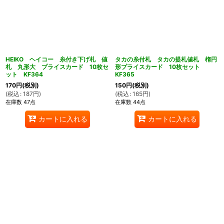
HEIKO ヘイコー 糸付き下げ札 値
タカの糸付札 タカの提札値札 楕円
札 丸形大 プライスカード 10枚セ
形プライスカード 10枚セット
ット KF364
KF365
170
円
(税別)
150
円
(税別)
(
税込
:
187
円
)
(
税込
:
165
円
)
在庫数 47点
在庫数 44点
カートに入れる
カートに入れる