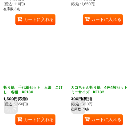
(
税込
:
110
円
)
(
税込
:
1,650
円
)
在庫数 8点
カートに入れる
カートに入れる
折り紙 千代紙セット 人形 こけ
カコちゃん折り紙 4色4枚セット
し 各種 KF136
ミニサイズ KF132
1,500
円
(税別)
300
円
(税別)
(
税込
:
1,650
円
)
(
税込
:
330
円
)
在庫数 70点
カートに入れる
カートに入れる