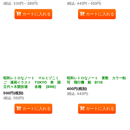
(
税込
:
330
円
～385
円
)
(
税込
:
440
円
～550
円
)
カートに入れる
カートに入れる
昭和レトロなノート マルミヅこく
昭和レトロなノート 算数 カラー転
ご 漫画イラスト TOKYO 車 国
写 飛行機 船 B116
立代々木競技場 各種
[
B96
]
400
円
(税別)
500
円
(税別)
(
税込
:
440
円
)
(
税込
:
550
円
)
カートに入れる
カートに入れる