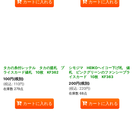
カートに入れる
カートに入れる
タカの糸付レッテル タカの提札 プ
シモジマ HEIKOヘイコー下げ札 値
ライスカード値札 10枚 KF362
札 ピンクグリーンのファンシープラ
イスカード 10枚 KF363
100
円
(税別)
200
円
(税別)
(
税込
:
110
円
)
(
税込
:
220
円
)
在庫数 279点
在庫数 68点
カートに入れる
カートに入れる