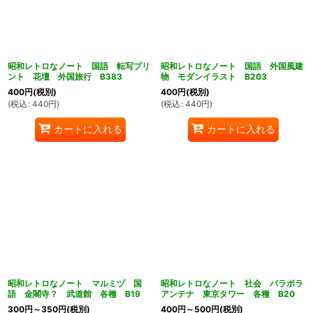
昭和レトロなノート 国語 転写プリ
昭和レトロなノート 国語 外国風建
ント 花壇 外国旅行 B383
物 モダンイラスト B203
400
円
(税別)
400
円
(税別)
(
税込
:
440
円
)
(
税込
:
440
円
)
カートに入れる
カートに入れる
昭和レトロなノート マルミヅ 国
昭和レトロなノート 社会 パラボラ
語 金閣寺？ 武道館 各種 B19
アンテナ 東京タワー 各種 B20
300
円
～350
円
(税別)
400
円
～500
円
(税別)