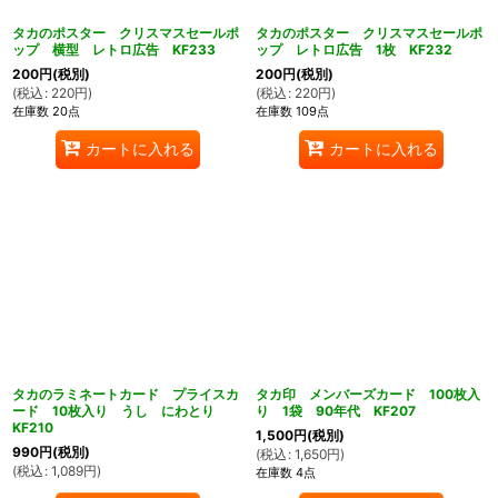
タカのポスター クリスマスセールポ
タカのポスター クリスマスセールポ
ップ 横型 レトロ広告 KF233
ップ レトロ広告 1枚 KF232
200
円
(税別)
200
円
(税別)
(
税込
:
220
円
)
(
税込
:
220
円
)
在庫数 20点
在庫数 109点
カートに入れる
カートに入れる
タカのラミネートカード プライスカ
タカ印 メンバーズカード 100枚入
ード 10枚入り うし にわとり
り 1袋 90年代 KF207
KF210
1,500
円
(税別)
990
円
(税別)
(
税込
:
1,650
円
)
(
税込
:
1,089
円
)
在庫数 4点