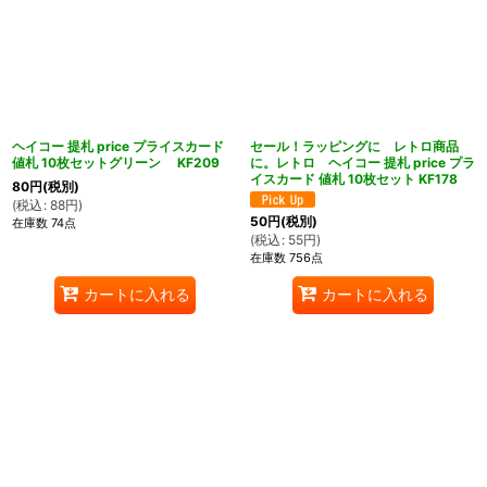
ヘイコー 提札 price プライスカード
セール！ラッピングに レトロ商品
値札 10枚セットグリーン KF209
に。レトロ ヘイコー 提札 price プラ
イスカード 値札 10枚セット KF178
80
円
(税別)
(
税込
:
88
円
)
50
円
(税別)
在庫数 74点
(
税込
:
55
円
)
在庫数 756点
カートに入れる
カートに入れる