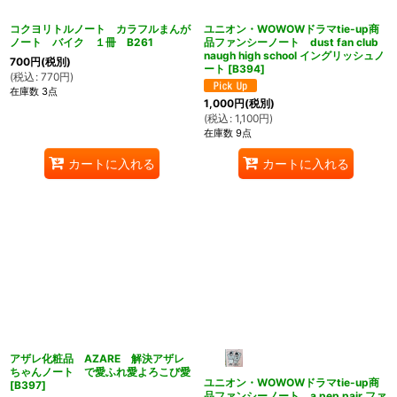
コクヨリトルノート カラフルまんが
ユニオン・WOWOWドラマtie-up商
ノート バイク １冊 B261
品ファンシーノート dust fan club
naugh high school イングリッシュノ
700
円
(税別)
ート
[
B394
]
(
税込
:
770
円
)
在庫数 3点
1,000
円
(税別)
(
税込
:
1,100
円
)
在庫数 9点
カートに入れる
カートに入れる
アザレ化粧品 AZARE 解決アザレ
ちゃんノート で愛ふれ愛よろこび愛
ユニオン・WOWOWドラマtie-up商
[
B397
]
品ファンシーノート a pep pair ファ