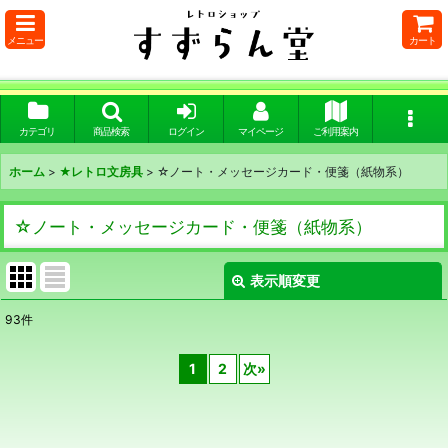
メニュー
カート
カテゴリ
商品検索
ログイン
マイページ
ご利用案内
ホーム
>
★レトロ文房具
>
☆ノート・メッセージカード・便箋（紙物系）
☆ノート・メッセージカード・便箋（紙物系）
表示順変更
閉じる
93
件
表示数
:
1
2
次
»
在庫あり
並び順
: