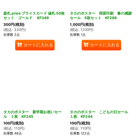
提札 price プライスカード 値札 50枚
タカのポスター 両面印刷 春の感謝
セット ゴールド KF349
セール 5枚セット KF286
300
円
(税別)
1,000
円
(税別)
(
税込
:
330
円
)
(
税込
:
1,100
円
)
在庫数 2点
在庫数 1点
カートに入れる
カートに入れる
タカのポスター 新学期お祝いセー
タカのポスター こどもの日セール
ル １枚 KF245
１枚 KF244
100
円
(税別)
100
円
(税別)
(
税込
:
110
円
)
(
税込
:
110
円
)
在庫数 46点
在庫数 122点