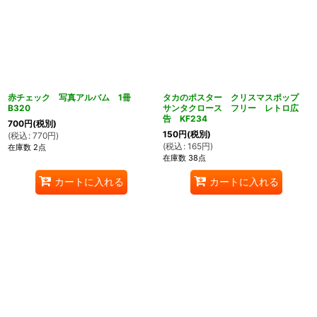
赤チェック 写真アルバム 1冊
タカのポスター クリスマスポップ
B320
サンタクロース フリー レトロ広
告 KF234
700
円
(税別)
150
円
(税別)
(
税込
:
770
円
)
(
税込
:
165
円
)
在庫数 2点
在庫数 38点
カートに入れる
カートに入れる