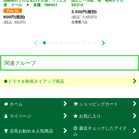
品昭和レトロな女の子人形 ソフビ人
品ビニール枕 青 昭和レトロ
形 ドール ★ 各種 OM451
SD212
3,500
円
(税別)
(
税込
:
3,850
円
)
600
円
(税別)
在庫数 1点
(
税込
:
660
円
)
関連グループ
●ドラマ＆映画タイアップ商品
ホーム
ショッピングカート
マイページ
お気に入り
最近チェックしたアイテ
店長お勧め＆人気商品
ム