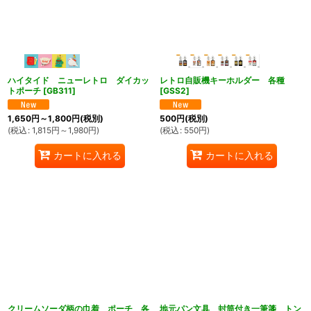
ハイタイド ニューレトロ ダイカッ
レトロ自販機キーホルダー 各種
トポーチ
[
GB311
]
[
GSS2
]
1,650
円
～1,800
円
(税別)
500
円
(税別)
(
税込
:
1,815
円
～1,980
円
)
(
税込
:
550
円
)
カートに入れる
カートに入れる
クリームソーダ柄の巾着 ポーチ 各
地元パン文具 封筒付き一筆箋 トン