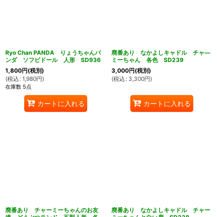
Ryo Chan PANDA りょうちゃんパ
廃番あり なかよしキャドル チャ―
ンダ ソフビドール 人形 SD936
ミーちゃん 各色 SD239
1,800
円
(税別)
3,000
円
(税別)
(
税込
:
1,980
円
)
(
税込
:
3,300
円
)
在庫数 5点
カートに入れる
カートに入れる
廃番あり チャーミーちゃんのお友
廃番あり なかよしキャドル チャー