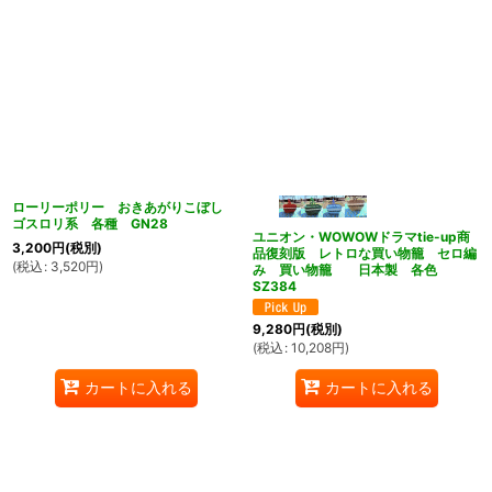
ローリーポリー おきあがりこぼし
ゴスロリ系 各種 GN28
ユニオン・WOWOWドラマtie-up商
3,200
円
(税別)
品復刻版 レトロな買い物籠 セロ編
(
税込
:
3,520
円
)
み 買い物籠 日本製 各色
SZ384
9,280
円
(税別)
(
税込
:
10,208
円
)
カートに入れる
カートに入れる