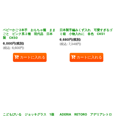
ベビーかご 2本手 おもちゃ籠 まま
日本製手編みくず入れ 可愛すぎるゴ
ごと ピンク系２種 現代品 日本
ミ箱 小物入れに 各色 CK51
製 CK50
6,680
円
(税別)
6,000
円
(税別)
(
税込
:
7,348
円
)
(
税込
:
6,600
円
)
カートに入れる
カートに入れる
こどもびいる ジョッキグラス 1個
ADERIA RETORO アデリアレトロ