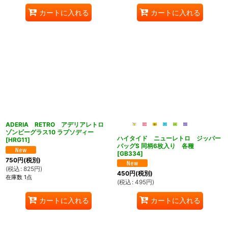
カートに入れる
カートに入れる
ADERIA RETRO アデリアレトロ
ゾンビーグラス10 ラプソディー
ハイタイド ニューレトロ ジッパー
[
HRG11
]
バッグS 同柄6枚入り 各種
[
GB334
]
750
円
(税別)
(
税込
:
825
円
)
450
円
(税別)
在庫数 1点
(
税込
:
495
円
)
カートに入れる
カートに入れる