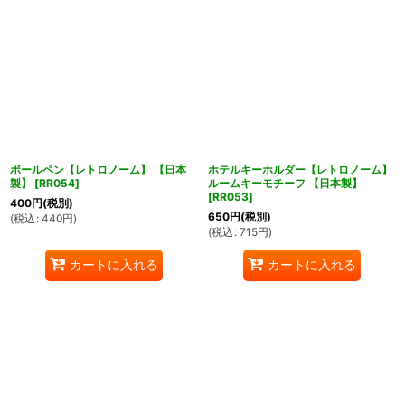
ボールペン【レトロノーム】 【日本
ホテルキーホルダー【レトロノーム】
製】
[
RR054
]
ルームキーモチーフ 【日本製】
[
RR053
]
400
円
(税別)
650
円
(税別)
(
税込
:
440
円
)
(
税込
:
715
円
)
カートに入れる
カートに入れる