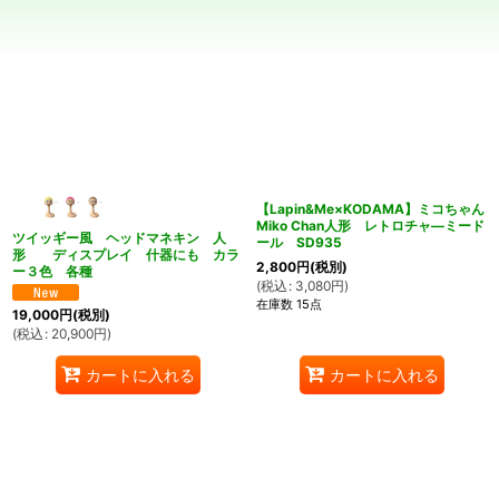
在庫あり
並び順
:
絞り込む
【Lapin&Me×KODAMA】ミコちゃん
Miko Chan人形 レトロチャ―ミード
ツイッギー風 ヘッドマネキン 人
ール SD935
形 ディスプレイ 什器にも カラ
2,800
円
(税別)
ー３色 各種
(
税込
:
3,080
円
)
在庫数 15点
19,000
円
(税別)
(
税込
:
20,900
円
)
カートに入れる
カートに入れる