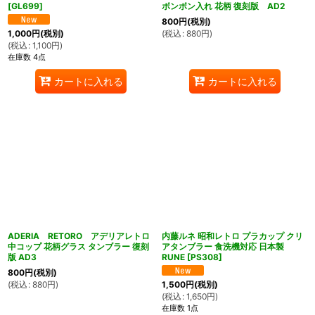
[
GL699
]
ボンボン入れ 花柄 復刻版 AD2
800
円
(税別)
(
税込
:
880
円
)
1,000
円
(税別)
(
税込
:
1,100
円
)
在庫数 4点
カートに入れる
カートに入れる
ADERIA RETORO アデリアレトロ
内藤ルネ 昭和レトロ プラカップ クリ
中コップ 花柄グラス タンブラー 復刻
アタンブラー 食洗機対応 日本製
版 AD3
RUNE
[
PS308
]
800
円
(税別)
(
税込
:
880
円
)
1,500
円
(税別)
(
税込
:
1,650
円
)
在庫数 1点