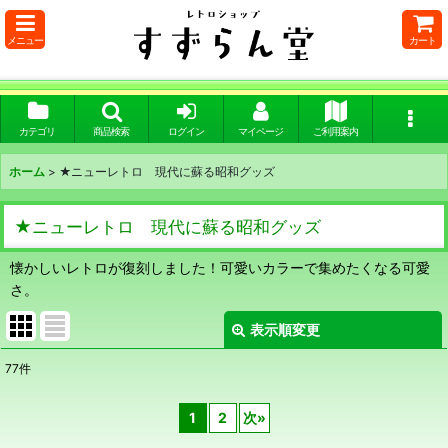
メニュー
カート
カテゴリ
商品検索
ログイン
マイページ
ご利用案内
ホーム
>
★ニューレトロ 現代に蘇る昭和グッズ
★ニューレトロ 現代に蘇る昭和グッズ
懐かしいレトロが復刻しました！可愛いカラーで集めたくなる可愛
さ。
表示順変更
閉じる
77
件
サブカテゴリ
:
1
2
次
»
表示数
: