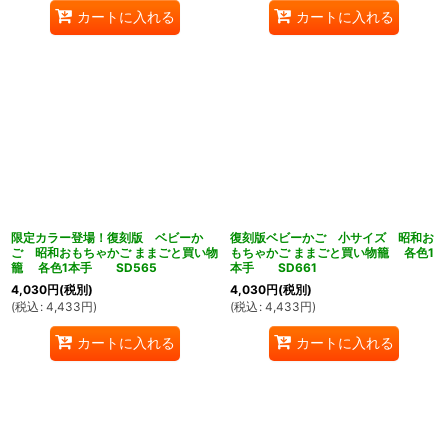
カートに入れる
カートに入れる
限定カラー登場！復刻版 ベビーか
復刻版ベビーかご 小サイズ 昭和お
ご 昭和おもちゃかご ままごと買い物
もちゃかご ままごと買い物籠 各色1
籠 各色1本手 SD565
本手 SD661
4,030
円
(税別)
4,030
円
(税別)
(
税込
:
4,433
円
)
(
税込
:
4,433
円
)
カートに入れる
カートに入れる