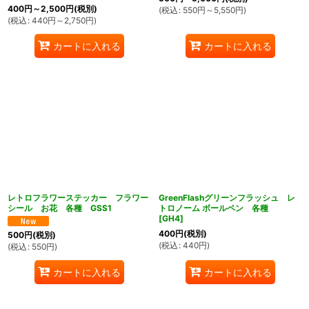
400
円
～2,500
円
(税別)
(
税込
:
550
円
～5,550
円
)
(
税込
:
440
円
～2,750
円
)
カートに入れる
カートに入れる
レトロフラワーステッカー フラワー
GreenFlashグリーンフラッシュ レ
シール お花 各種 GSS1
トロノーム ボールペン 各種
[
GH4
]
400
円
(税別)
500
円
(税別)
(
税込
:
440
円
)
(
税込
:
550
円
)
カートに入れる
カートに入れる