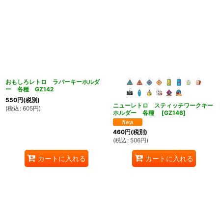
おもしろレトロ ラバーキーホルダ
ー 各種 GZ142
550
円
(税別)
ん堂
ニューレトロ スティッチワークキー
(
税込
:
605
円
)
ホルダー 各種
[
GZ146
]
460
円
(税別)
(
税込
:
506
円
)
カートに入れる
カートに入れる