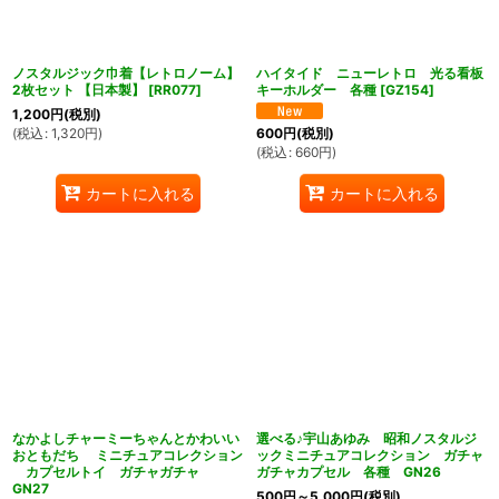
ノスタルジック巾着【レトロノーム】
ハイタイド ニューレトロ 光る看板
2枚セット 【日本製】
[
RR077
]
キーホルダー 各種
[
GZ154
]
1,200
円
(税別)
(
税込
:
1,320
円
)
600
円
(税別)
(
税込
:
660
円
)
カートに入れる
カートに入れる
なかよしチャーミーちゃんとかわいい
選べる♪宇山あゆみ 昭和ノスタルジ
おともだち ミニチュアコレクション
ックミニチュアコレクション ガチャ
カプセルトイ ガチャガチャ
ガチャカプセル 各種 GN26
GN27
500
円
～5,000
円
(税別)