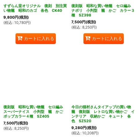
すずらん堂オリジナル 復刻 別注買
復刻版 昭和な買い物籠 セロ編み
い物籠 昭和のカゴ 各色 CK40
ナポリ 小判型 籠 かご カラー３
種 SZ398
9,800
円
(税別)
7,500
円
(税別)
(
税込
:
10,780
円
)
(
税込
:
8,250
円
)
カートに入れる
カートに入れる
復刻版 昭和な買い物籠 セロ編み
今日の猫村さんタイアップの買い物
スーパーナイス 小判型 籠 かご
籠 復刻版 レトロな買い物かご イ
ポップカラー４種 SZ405
ンテリア 収納かご キュート 各
色 SZ520
7,500
円
(税別)
9,280
円
(税別)
(
税込
:
8,250
円
)
(
税込
:
10,208
円
)