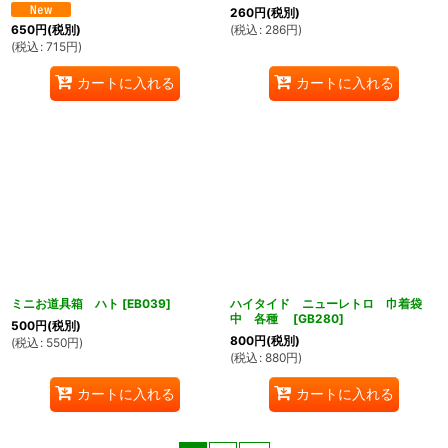
260
円
(税別)
(
税込
:
286
円
)
650
円
(税別)
(
税込
:
715
円
)
カートに入れる
カートに入れる
ミニお道具箱 ハト
[
EB039
]
ハイタイド ニューレトロ 巾着袋
中 各種
[
GB280
]
500
円
(税別)
800
円
(税別)
(
税込
:
550
円
)
(
税込
:
880
円
)
カートに入れる
カートに入れる