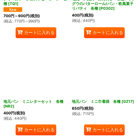
種
[
TQ1
]
グウのバターロール/パン・欧風菓子
リバティ 各種
[
P0302
]
400
円
(税別)
700
円
～900
円
(税別)
(
税込
:
440
円
)
(
税込
:
770
円
～990
円
)
カートに入れる
カートに入れる
地元パン ミニレターセット 各種
地元パン ミニ巾着袋 各種
[
GZ17
]
[
NR2
]
650
円
(税別)
400
円
(税別)
(
税込
:
715
円
)
(
税込
:
440
円
)
カートに入れる
カートに入れる