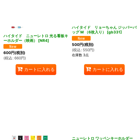
ハイタイド リョーちゃん ジッパーバ
ッグ M （6枚入り）
[
gb331
]
ハイタイド ニューレトロ 光る看板キ
ーホルダー（映画）
[
NR4
]
500
円
(税別)
(
税込
:
550
円
)
600
円
(税別)
在庫数 3点
(
税込
:
660
円
)
カートに入れる
カートに入れる
ニューレトロ ワッペンキーホルダー