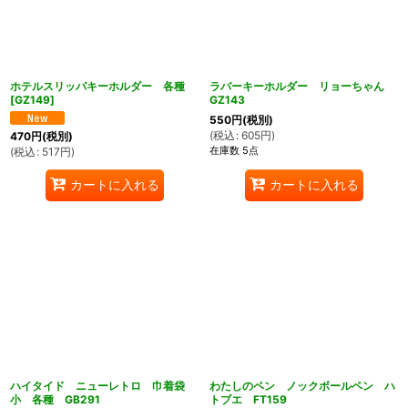
ホテルスリッパキーホルダー 各種
ラバーキーホルダー リョーちゃん
[
GZ149
]
GZ143
550
円
(税別)
(
税込
:
605
円
)
470
円
(税別)
在庫数 5点
(
税込
:
517
円
)
カートに入れる
カートに入れる
ハイタイド ニューレトロ 巾着袋
わたしのペン ノックボールペン ハ
小 各種 GB291
トブエ FT159