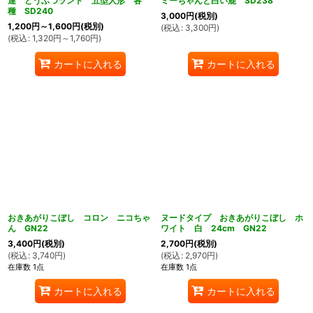
達 どうぶつランド 五型人形 各
ミーちゃんと白い鹿 SD238
種 SD240
3,000
円
(税別)
1,200
円
～1,600
円
(税別)
(
税込
:
3,300
円
)
(
税込
:
1,320
円
～1,760
円
)
カートに入れる
カートに入れる
おきあがりこぼし コロン ニコちゃ
ヌードタイプ おきあがりこぼし ホ
ん GN22
ワイト 白 24cm GN22
3,400
円
(税別)
2,700
円
(税別)
(
税込
:
3,740
円
)
(
税込
:
2,970
円
)
在庫数 1点
在庫数 1点
カートに入れる
カートに入れる