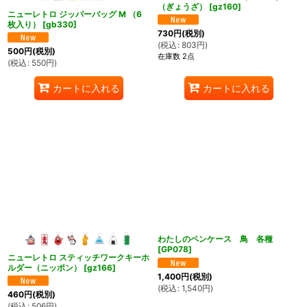
（ぎょうざ）
[
gz160
]
ニューレトロ ジッパーバッグ M （6
枚入り）
[
gb330
]
730
円
(税別)
(
税込
:
803
円
)
500
円
(税別)
在庫数 2点
(
税込
:
550
円
)
カートに入れる
カートに入れる
わたしのペンケース 鳥 各種
[
GP078
]
ニューレトロ スティッチワークキーホ
ルダー（ニッポン）
[
gz166
]
1,400
円
(税別)
(
税込
:
1,540
円
)
460
円
(税別)
(
税込
:
506
円
)