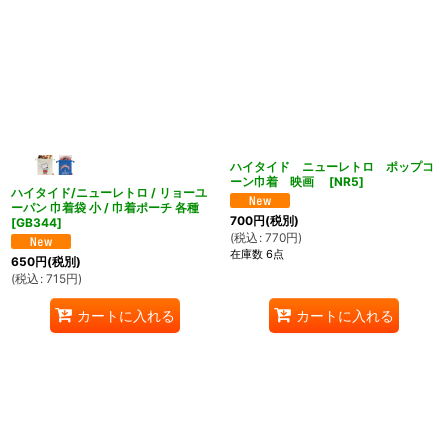
ハイタイド ニューレトロ ポップコ
ーン巾着 映画
[
NR5
]
ハイタイド/ニューレトロ / リョーユ
ーパン 巾着袋 小 / 巾着ポーチ 各種
700
円
(税別)
[
GB344
]
(
税込
:
770
円
)
在庫数 6点
650
円
(税別)
(
税込
:
715
円
)
カートに入れる
カートに入れる