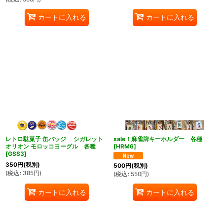
カートに入れる
カートに入れる
レトロ駄菓子 缶バッジ シガレット
sale！麻雀牌キーホルダー 各種
オリオン モロッコヨーグル 各種
[
HRM6
]
[
GSS3
]
350
円
(税別)
500
円
(税別)
(
税込
:
385
円
)
(
税込
:
550
円
)
カートに入れる
カートに入れる