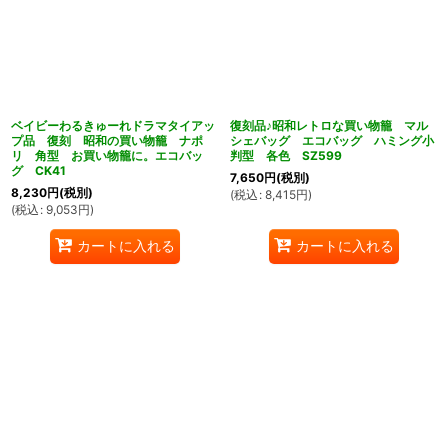
ベイビーわるきゅーれドラマタイアッ
復刻品♪昭和レトロな買い物籠 マル
プ品 復刻 昭和の買い物籠 ナポ
シェバッグ エコバッグ ハミング小
リ 角型 お買い物籠に。エコバッ
判型 各色 SZ599
グ CK41
7,650
円
(税別)
8,230
円
(税別)
(
税込
:
8,415
円
)
(
税込
:
9,053
円
)
カートに入れる
カートに入れる