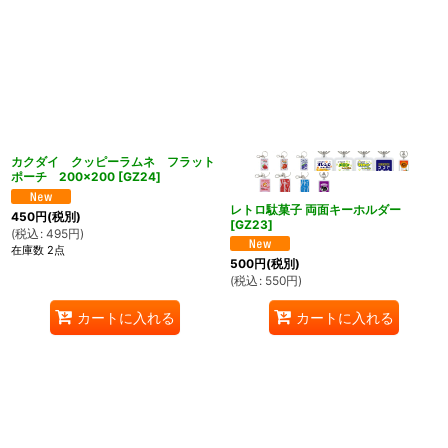
カクダイ クッピーラムネ フラット
ポーチ 200×200
[
GZ24
]
レトロ駄菓子 両面キーホルダー
450
円
(税別)
[
GZ23
]
(
税込
:
495
円
)
在庫数 2点
500
円
(税別)
(
税込
:
550
円
)
カートに入れる
カートに入れる