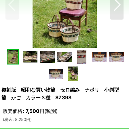
復刻版 昭和な買い物籠 セロ編み ナポリ 小判型
籠 かご カラー３種 SZ398
販売価格
:
7,500
円
(税別)
(
税込
:
8,250
円
)