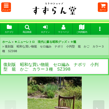
メニュー
カート
カテゴリ
商品検索
ログイン
マイページ
ご利用案内
ホーム
>
★ニューレトロ 現代に蘇る昭和グッズ
>
☆籠
>
復刻版 昭和な買い物籠 セロ編み ナポリ 小判型 籠 かご カラー３
種 SZ398
復刻版 昭和な買い物籠 セロ編み ナポリ 小判
型 籠 かご カラー３種 SZ398