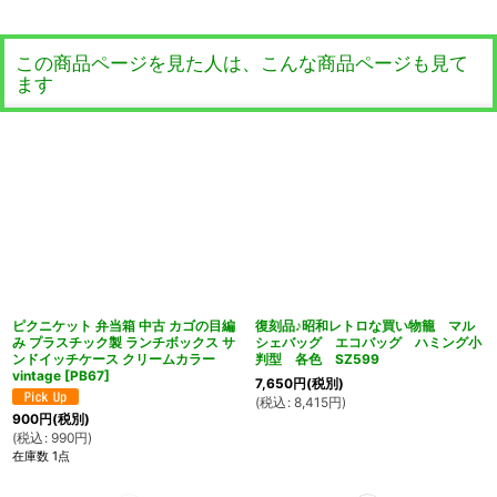
この商品ページを見た人は、こんな商品ページも見て
ます
ピクニケット 弁当箱 中古 カゴの目編
復刻品♪昭和レトロな買い物籠 マル
み プラスチック製 ランチボックス サ
シェバッグ エコバッグ ハミング小
ンドイッチケース クリームカラー
判型 各色 SZ599
vintage
[
PB67
]
7,650
円
(税別)
(
税込
:
8,415
円
)
900
円
(税別)
(
税込
:
990
円
)
在庫数 1点