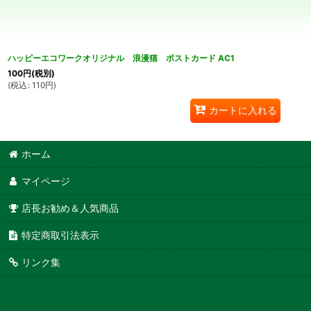
ハッピーエコワークオリジナル 浪漫猫 ポストカード AC1
100
円
(税別)
(
税込
:
110
円
)
カートに入れる
ホーム
マイページ
店長お勧め＆人気商品
特定商取引法表示
リンク集