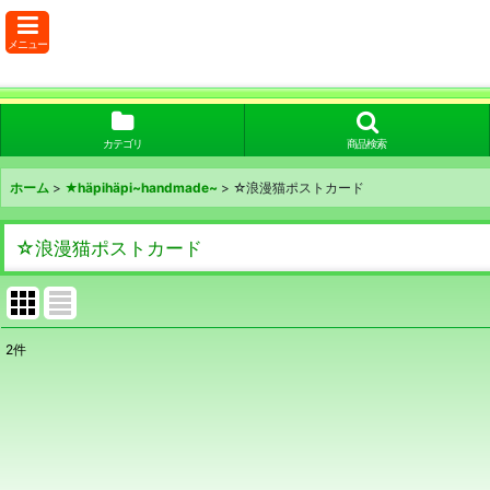
メニュー
カテゴリ
商品検索
ホーム
>
★häpihäpi~handmade~
>
☆浪漫猫ポストカード
☆浪漫猫ポストカード
2
件
表示数
:
在庫あり
並び順
: